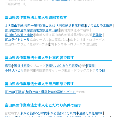
下新川郡朝日町
富山県の作業療法士求人を路線で探す
ＪＲ高山本線(岐阜－猪谷)(富山県)
ＪＲ城端線
ＪＲ氷見線
あいの風とやま鉄道
富山地方鉄道本線
富山地方鉄道立山線
富山地方鉄道不二越線
富山地方鉄道上滝線
富山地方鉄道富山市内軌道線
黒部峡谷鉄道
万葉線
富山ライトレール
立山ケーブル
立山高原バス
立山トンネルトロリーバス
立山ロープウェイ
黒部ケーブル
関電トンネルトロリーバス(富山県)
富山県の作業療法士求人を仕事内容で探す
病院
介護福祉施設
クリニック
訪問リハビリ(在宅医療)
企業
保育園
小児リハビリ
整骨院
接骨院
訪問マッサージ
薬局・ドラッグストア
その他
富山県の作業療法士求人を雇用形態で探す
正社員(正職員)
契約社員・嘱託社員
非常勤・パート
その他
富山県の作業療法士求人をこだわり条件で探す
管理職求人
駅から徒歩5分以内
駅から徒歩10分以内
車通勤可
未経験OK