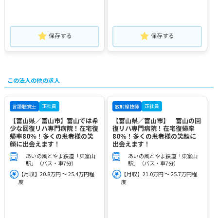
保存する
保存する
この法人の他の求人
正社員
正社員
言語聴覚士
放射線技師
【富山県／富山市】富山では希
【富山県／富山市】 富山の回
少な回復リハ専門病院！在宅復
復リハ専門病院！在宅復帰率
帰率80％！多くの患者様の笑
80％！多くの患者様の笑顔に
顔に出会えます！
出会えます！
あいの風とやま鉄道「東富山
あいの風とやま鉄道「東富山
駅」（バス・車7分）
駅」（バス・車7分）
【月収】20.8万円 ～ 25.4万円程
【月収】21.0万円 ～ 25.7万円程
度
度