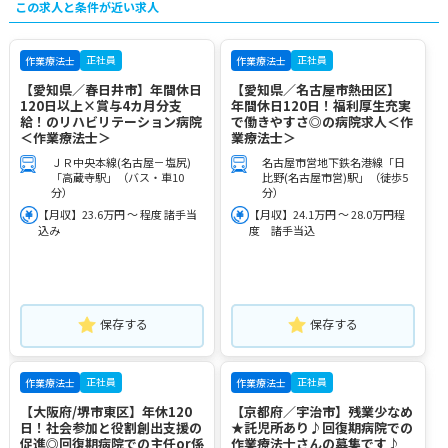
この求人と条件が近い求人
正社員
正社員
作業療法士
作業療法士
【愛知県／春日井市】年間休日
【愛知県／名古屋市熱田区】
120日以上×賞与4カ月分支
年間休日120日！福利厚生充実
給！のリハビリテーション病院
で働きやすさ◎の病院求人＜作
＜作業療法士＞
業療法士＞
ＪＲ中央本線(名古屋－塩尻)
名古屋市営地下鉄名港線「日
「高蔵寺駅」（バス・車10
比野(名古屋市営)駅」（徒歩5
分）
分）
【月収】23.6万円 ～ 程度 諸手当
【月収】24.1万円 ～ 28.0万円程
込み
度 諸手当込
保存する
保存する
正社員
正社員
作業療法士
作業療法士
【大阪府/堺市東区】年休120
【京都府／宇治市】残業少なめ
日！社会参加と役割創出支援の
★託児所あり♪回復期病院での
促進◎回復期病院での主任or係
作業療法士さんの募集です♪