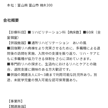
本社：富山県 富山市 楠木300
会社概要
【診療科目】■リハビリテーション科【病床数】■60床（全
室個室）
【併設施設】■通所リハビリテーション あいの風
■回復期リハ病棟をより充実させるために、多職種による退
院後の訪問を実施、入院中の支援を振り返り、リハ・ケアと
もに多職種が協力できる体制をさらに深めていきます。
■専門的リハの探求と、生活内におけるリハとケアとの融
合、退院支援に興味のある方大歓迎です。
■併設の関連法人に0～3歳まで利用可能な託児所あり。別
途、未就学児童の預入可能な認可保育園あり。
【事業所】
【関連施設】