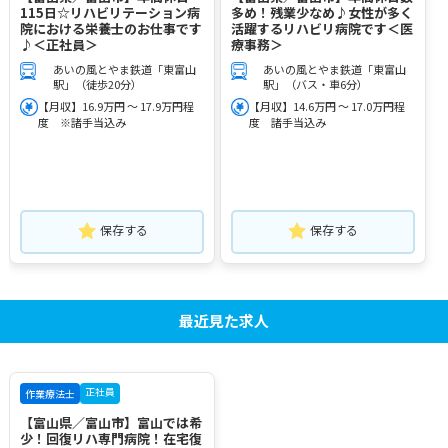
115日☆リハビリテーション病
多め！残業少なめ♪女性が多く
院における栄養士のお仕事です
活躍するリハビリ病院です＜医
♪＜正社員＞
療事務＞
あいの風とやま鉄道「東富山
あいの風とやま鉄道「東富山
駅」（徒歩20分）
駅」（バス・車6分）
【月収】16.9万円 ～ 17.9万円程
【月収】14.6万円 ～ 17.0万円程
度 ※諸手当込み
度 諸手当込み
保存する
保存する
最近見た求人
正社員
作業療法士
【富山県／富山市】富山では希
少！回復リハ専門病院！在宅復