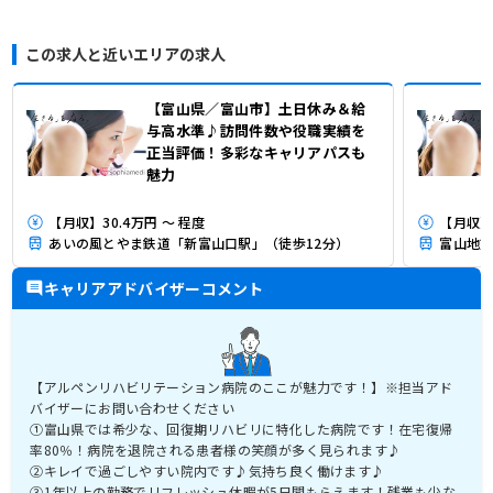
この求人と近いエリアの求人
【富山県／富山市】土日休み＆給
与高水準♪訪問件数や役職実績を
正当評価！多彩なキャリアパスも
魅力
【月収】30.4万円 ～ 程度
【月収】3
あいの風とやま鉄道「新富山口駅」（徒歩12分）
富山地方
キャリアアドバイザーコメント
【アルペンリハビリテーション病院のここが魅力です！】※担当アド
バイザーにお問い合わせください
①富山県では希少な、回復期リハビリに特化した病院です！在宅復帰
率80％！病院を退院される患者様の笑顔が多く見られます♪
②キレイで過ごしやすい院内です♪気持ち良く働けます♪
③1年以上の勤務でリフレッシュ休暇が5日間もらえます！残業も少な