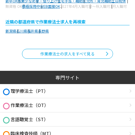
新卒OK
残業少なめ
寮・借り上げ
住宅手当・補助
託児所・育児補助
土日祝休
無資格 OK
積極採用中
WEB面接OK
2027年4月入職可
夏～秋入職可
1月入職可
近隣の都道府県で作業療法士求人を再検索
新潟県
石川県
福井県
長野県
作業療法士の求人をすべて見る
専門サイト
理学療法士（PT）
作業療法士（OT）
言語聴覚士（ST）
臨床検査技師（MT）