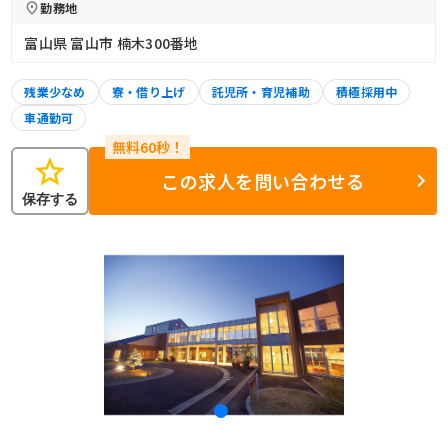
勤務地
富山県 富山市 楠木300番地
残業少なめ
寮・借り上げ
託児所・育児補助
積極採用中
車通勤可
star
この求人を問い合わせる
保存する