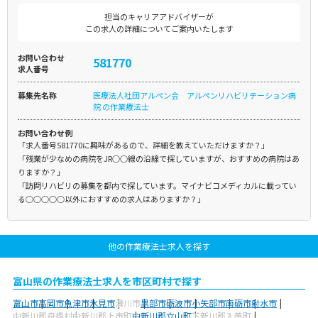
担当のキャリアアドバイザーが
この求人の詳細についてご案内いたします
お問い合わせ
581770
求人番号
募集先名称
医療法人社団アルペン会 アルペンリハビリテーション病
院 の作業療法士
お問い合わせ例
「求人番号581770に興味があるので、詳細を教えていただけますか？」
「残業が少なめの病院をJR○○線の沿線で探していますが、おすすめの病院はあ
りますか？」
「訪問リハビリの募集を都内で探しています。マイナビコメディカルに載ってい
る○○○○○以外におすすめの求人はありますか？」
他の作業療法士求人を探す
富山県の作業療法士求人を市区町村で探す
富山市
高岡市
魚津市
氷見市
滑川市
黒部市
砺波市
小矢部市
南砺市
射水市
中新川郡舟橋村
中新川郡上市町
中新川郡立山町
下新川郡入善町