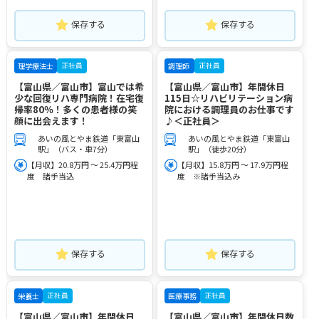
保存する
保存する
正社員
正社員
理学療法士
調理師
【富山県／富山市】富山では希
【富山県／富山市】年間休日
少な回復リハ専門病院！在宅復
115日☆リハビリテーション病
帰率80％！多くの患者様の笑
院における調理員のお仕事です
顔に出会えます！
♪＜正社員＞
あいの風とやま鉄道「東富山
あいの風とやま鉄道「東富山
駅」（バス・車7分）
駅」（徒歩20分）
【月収】20.8万円 ～ 25.4万円程
【月収】15.8万円 ～ 17.9万円程
度 諸手当込
度 ※諸手当込み
保存する
保存する
正社員
正社員
栄養士
医療事務
【富山県／富山市】年間休日
【富山県／富山市】年間休日数