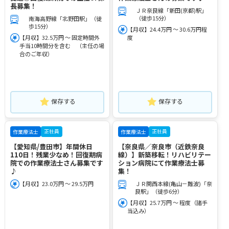
長募集！
ＪＲ奈良線「新田(京都)駅」
（徒歩15分）
南海高野線「北野田駅」（徒
歩15分）
【月収】24.4万円 ～ 30.6万円程
【月収】32.5万円 ～ 固定時間外
度
手当10時間分を含む （主任の場
合のご年収）
保存する
保存する
正社員
正社員
作業療法士
作業療法士
【愛知県/豊田市】年間休日
【奈良県／奈良市（近鉄奈良
110日！残業少なめ！回復期病
線）】新築移転！リハビリテー
院での作業療法士さん募集です
ション病院にて作業療法士募
♪
集！
【月収】23.0万円 ～ 29.5万円
ＪＲ関西本線(亀山－難波)「奈
良駅」（徒歩6分）
【月収】25.7万円 ～ 程度（諸手
当込み）