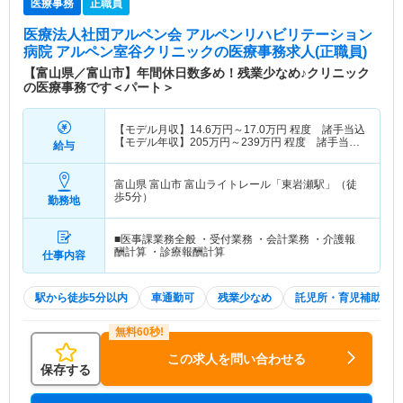
医療事務
正職員
医療法人社団アルペン会 アルペンリハビリテーション
病院 アルペン室谷クリニック
の医療事務求人(正職員)
【富山県／富山市】年間休日数多め！残業少なめ♪クリニック
の医療事務です＜パート＞
【モデル月収】
14.6
万円～
17.0
万円
程度 諸手当込
【モデル年収】
205
万円～
239
万円
程度 諸手当・
給与
賞与込
富山県 富山市
富山ライトレール「東岩瀬駅」（徒
歩5分）
勤務地
■医事課業務全般 ・受付業務 ・会計業務 ・介護報
酬計算 ・診療報酬計算
仕事内容
駅から徒歩5分以内
車通勤可
残業少なめ
託児所・育児補助
この求人を問い合わせる
保存する