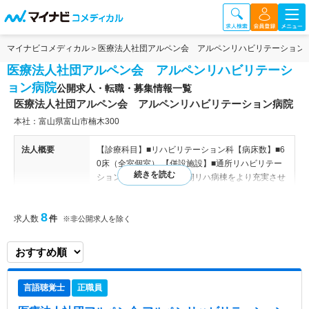
マイナビコメディカル
医療法人社団アルペン会 アルペンリハビリテーション
医療法人社団アルペン会 アルペンリハビリテーシ
ョン病院
公開求人・転職・募集情報一覧
医療法人社団アルペン会 アルペンリハビリテーション病院
本社：富山県富山市楠木300
法人概要
【診療科目】■リハビリテーション科【病床数】■6
0床（全室個室） 【併設施設】■通所リハビリテー
ション あいの風 ■回復期リハ病棟をより充実させ
るために、多職種による退院後の訪問を実施、入院
中の支援を振り返り、リハ・ケアともに多職種が協
8
求人数
件
力できる体制をさらに深めていきます。 ■専門的リ
※非公開求人を除く
ハの探求と、生活内におけるリハとケアとの融合、
退院支援に興味のある方大歓迎です。 ■併設の関連
法人に0～3歳まで利用可能な託児所あり。別途、
未就学児童の預入可能な認可保育園あり。 【事業
言語聴覚士
正職員
所】 【関連施設】 ■医療法人社団アルペン会 アル
ペン室谷クリニック（在宅療養支援診療所、通所リ