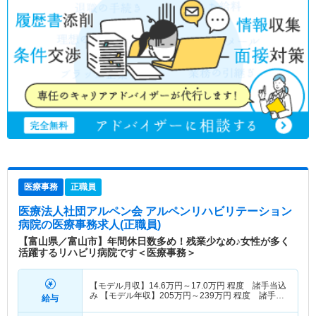
医療事務
正職員
医療法人社団アルペン会 アルペンリハビリテーション
病院
の医療事務求人(正職員)
【富山県／富山市】年間休日数多め！残業少なめ♪女性が多く
活躍するリハビリ病院です＜医療事務＞
【モデル月収】
14.6
万円～
17.0
万円
程度 諸手当込
み 【モデル年収】
205
万円～
239
万円
程度 諸手
給与
当・賞与込み