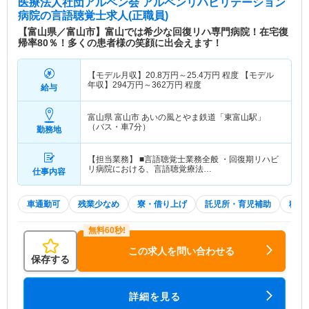
医療法人社団アルペン会 アルペンリハビリテーション
ハビリテーションきたまえ（平成24年6月開設） ■
病院
の言語聴覚士求人(正職員)
社会福祉法人アルペン会 アルペンハイツ（特別養
【富山県／富山市】富山では希少な回復リハ専門病院！在宅復
護老人ホーム、短期入所生活介護、居宅介護支援事
帰率80％！多くの患者様の笑顔に出会えます！
業所・地域包括支援センター・デイサービスセンタ
ー併設） 軽費老人ホーム ケアハウスとやま（ヘル
【モデル月収】
20.8
万円～
25.4
万円
程度 【モデル
パーステーション併設） あしたねの森（特別養護
年収】
294
万円～
362
万円
程度
給与
老人ホーム、ショートステイ、デイサービス、ガン
バ村保育園併設）
富山県 富山市
あいの風とやま鉄道「東富山駅」
（バス・車7分）
勤務地
病院情報補足
電子カルテ導入済み
【担当業務】 ■言語聴覚士業務全般 ・回復期リハビ
特色
リハビリテーション科を主体とする病院を始め、通
リ病院における、言語聴覚療法…
仕事内容
所リハビリテーションと事業を展開し、運営されて
いる法人です。ご利用者様の順調な復帰を支えるべ
く、最適なサービス提供のため職員一同日々努めら
車通勤可
残業少なめ
寮・借り上げ
託児所・育児補助
積極
れております。
この求人を問い合わせる
保存する
詳細を見る