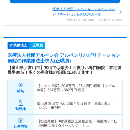
医療法人社団アルペン会 アルペンリハ
ビリテーション病院の求人一覧
更新日：2026/05/08 求人番号：496207
作業療法士
正職員
医療法人社団アルペン会 アルペンリハビリテーション
病院
の作業療法士求人(正職員)
【富山県／富山市】富山では希少！回復リハ専門病院！在宅復
帰率80％！多くの患者様の笑顔に出会えます！
【モデル月収】
20.8
万円～
25.4
万円
程度 【モデル
年収】
294
万円～
362
万円
程度
給与
富山県 富山市
あいの風とやま鉄道「東富山駅」
（バス・車7分）
勤務地
【担当業務】 ■作業療法士業務全般 ・回復期リハビ
リ病棟におけるリハビリテーシ…
仕事内容