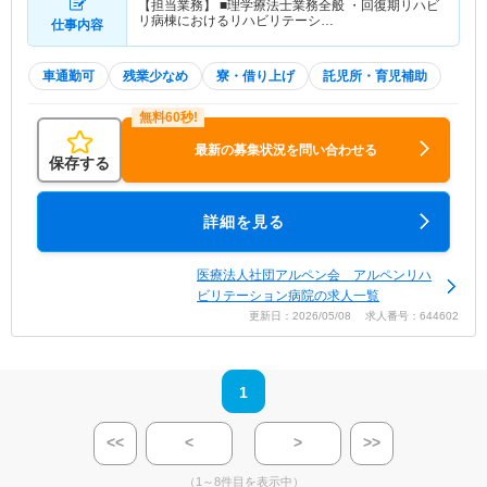
【担当業務】 ■理学療法士業務全般 ・回復期リハビ
リ病棟におけるリハビリテーシ…
仕事内容
車通勤可
残業少なめ
寮・借り上げ
託児所・育児補助
最新の募集状況を問い合わせる
保存する
詳細を見る
医療法人社団アルペン会 アルペンリハ
ビリテーション病院の求人一覧
更新日：2026/05/08 求人番号：644602
1
<<
<
>
>>
（1～8件目を表示中）