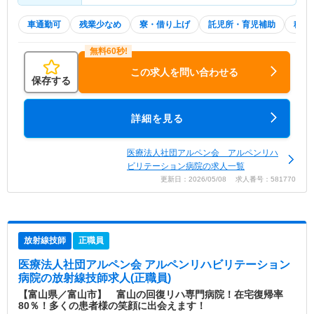
車通勤可
残業少なめ
寮・借り上げ
託児所・育児補助
積極
この求人を問い合わせる
保存する
詳細を見る
医療法人社団アルペン会 アルペンリハ
ビリテーション病院の求人一覧
更新日：2026/05/08 求人番号：581770
放射線技師
正職員
医療法人社団アルペン会 アルペンリハビリテーション
病院
の放射線技師求人(正職員)
【富山県／富山市】 富山の回復リハ専門病院！在宅復帰率
80％！多くの患者様の笑顔に出会えます！