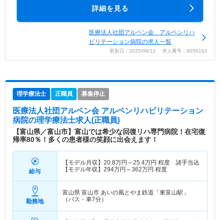
詳細を見る
医療法人社団アルペン会 アルペンリハ
ビリテーション病院の求人一覧
更新日：2025/06/12 求人番号：9056163
理学療法士
正職員
募集停止
医療法人社団アルペン会 アルペンリハビリテーション
病院
の理学療法士求人(正職員)
【富山県／富山市】富山では希少な回復リハ専門病院！在宅復
帰率80％！多くの患者様の笑顔に出会えます！
【モデル月収】
20.8
万円～
25.4
万円
程度 諸手当込
【モデル年収】
294
万円～
362
万円
程度
給与
富山県 富山市
あいの風とやま鉄道「東富山駅」
（バス・車7分）
勤務地