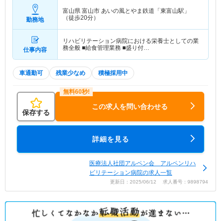
富山県 富山市
あいの風とやま鉄道「東富山駅」
（徒歩20分）
勤務地
リハビリテーション病院における栄養士としての業
務全般 ■給食管理業務 ■盛り付…
仕事内容
車通勤可
残業少なめ
積極採用中
この求人を問い合わせる
保存する
詳細を見る
医療法人社団アルペン会 アルペンリハ
ビリテーション病院の求人一覧
更新日：2025/06/12 求人番号：9898794