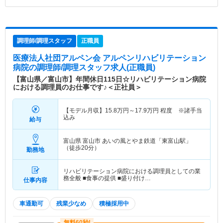
調理師/調理スタッフ
正職員
医療法人社団アルペン会 アルペンリハビリテーション
病院
の調理師/調理スタッフ求人(正職員)
【富山県／富山市】年間休日115日☆リハビリテーション病院
における調理員のお仕事です♪＜正社員＞
【モデル月収】
15.8
万円～
17.9
万円
程度 ※諸手当
込み
給与
富山県 富山市
あいの風とやま鉄道「東富山駅」
（徒歩20分）
勤務地
リハビリテーション病院における調理員としての業
務全般 ■食事の提供 ■盛り付け…
仕事内容
車通勤可
残業少なめ
積極採用中