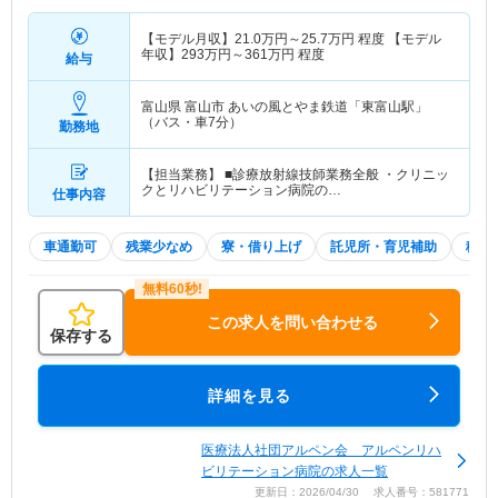
【モデル月収】
21.0
万円～
25.7
万円
程度 【モデル
年収】
293
万円～
361
万円
程度
給与
富山県 富山市
あいの風とやま鉄道「東富山駅」
（バス・車7分）
勤務地
【担当業務】 ■診療放射線技師業務全般 ・クリニッ
クとリハビリテーション病院の…
仕事内容
車通勤可
残業少なめ
寮・借り上げ
託児所・育児補助
積極
この求人を問い合わせる
保存する
詳細を見る
医療法人社団アルペン会 アルペンリハ
ビリテーション病院の求人一覧
更新日：2026/04/30 求人番号：581771