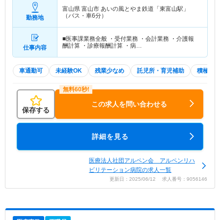
富山県 富山市
あいの風とやま鉄道「東富山駅」
（バス・車6分）
勤務地
■医事課業務全般 ・受付業務 ・会計業務 ・介護報
酬計算 ・診療報酬計算 ・病…
仕事内容
車通勤可
未経験OK
残業少なめ
託児所・育児補助
積極採
この求人を問い合わせる
保存する
詳細を見る
医療法人社団アルペン会 アルペンリハ
ビリテーション病院の求人一覧
更新日：2025/06/12 求人番号：9056146