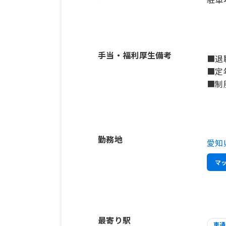
手当・福利厚生備考
■退
■定
■制
勤務地
愛知
マ
最寄り駅
車通