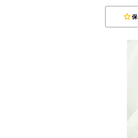
star
保