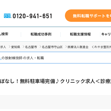
無料転職サポートを
0120-941-651
ド
求人検索
転職成功事例
転職支
師求人
愛知県
名古屋市
名古屋市守山区
医療法人敬進会 くれやま整形
科
の放射線技師 の求人・転職
ぼなし！無料駐車場完備♪クリニック求人＜診療