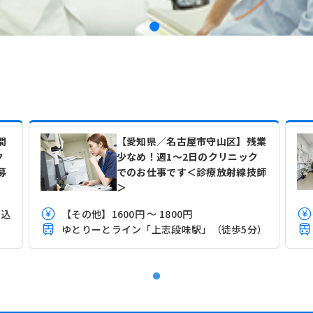
間
【愛知県／名古屋市守山区】残業
ク
少なめ！週1～2日のクリニック
募
でのお仕事です＜診療放射線技師
＞
当込
【その他】1600円 ～ 1800円
ゆとりーとライン「上志段味駅」（徒歩5分）