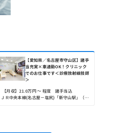
【愛知県／名古屋市守山区】諸手
当充実×車通勤OK！クリニック
でのお仕事です＜診療放射線技師
＞
【月収】21.0万円 ～ 程度 諸手当込
ＪＲ中央本線(名古屋－塩尻)「新守山駅」（徒歩12分）