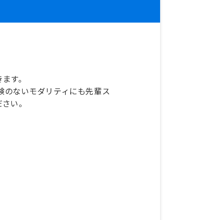
きます。
験のないモダリティにも先輩ス
ださい。