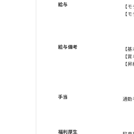
給与
【モ
【モ
給与備考
【基本
【賞
【昇
手当
通勤
福利厚生
駐車