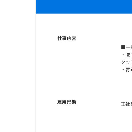
仕事内容
■一
・ま
タッ
雇用形態
正社