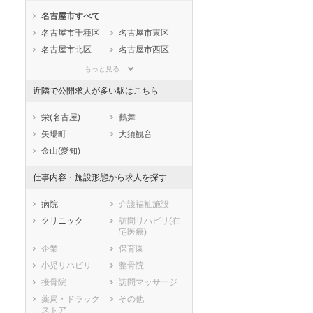
石川県
福井県
岐阜県
名古屋市すべて
静岡県
愛知県
三重県
名古屋市千種区
名古屋市東区
滋賀県
京都府
大阪府
名古屋市北区
名古屋市西区
兵庫県
奈良県
和歌山県
名古屋市中村区
名古屋市中区
鳥取県
島根県
岡山県
もっと見る
名古屋市昭和区
名古屋市瑞穂区
広島県
山口県
徳島県
近隣で公開求人が多い駅はこちら
名古屋市熱田区
名古屋市中川区
香川県
愛媛県
高知県
名古屋市港区
名古屋市南区
栄(名古屋)
鶴舞
福岡県
佐賀県
長崎県
名古屋市守山区
名古屋市緑区
矢場町
大須観音
熊本県
大分県
宮崎県
名古屋市名東区
名古屋市天白区
金山(愛知)
鹿児島県
沖縄県
市部
仕事内容・施設形態から求人を探す
豊橋市
岡崎市
一宮市
瀬戸市
病院
介護福祉施設
半田市
春日井市
クリニック
訪問リハビリ(在
宅医療)
豊川市
津島市
企業
保育園
碧南市
刈谷市
小児リハビリ
整骨院
豊田市
安城市
接骨院
訪問マッサージ
西尾市
蒲郡市
薬局・ドラッグ
その他
犬山市
常滑市
ストア