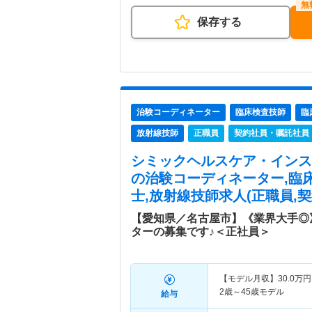
保存する
治験コーディネーター
臨床検査技師
臨
放射線技師
正職員
契約社員・嘱託社員
シミックヘルスケア・イン
の治験コーディネーター,臨
士,放射線技師求人(正職員,
【愛知県／名古屋市】《業界大手◎
ターの募集です♪＜正社員＞
【モデル月収】
30.0
万円
2歳～45歳モデル
給与