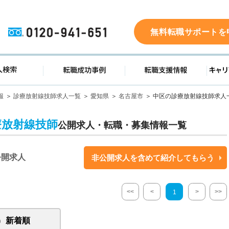
0120-941-651
無料転職サポートを
ド
求人検索
転職成功事例
転職支
報
診療放射線技師求人一覧
愛知県
名古屋市
中区の診療放射線技師求人
療放射線技師
公開求人・転職・募集情報一覧
公開求人
非公開求人を含めて紹介してもらう
<<
<
>
>>
1
新着順