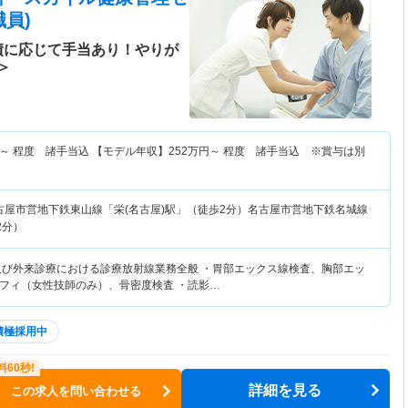
員)
績に応じて手当あり！やりが
＞
～
程度 諸手当込 【モデル年収】
252
万円～
程度 諸手当込 ※賞与は別
古屋市営地下鉄東山線「栄(名古屋)駅」（徒歩2分）名古屋市営地下鉄名城線
2分）
及び外来診療における診療放射線業務全般 ・胃部エックス線検査、胸部エッ
フィ（女性技師のみ）、骨密度検査 ・読影…
積極採用中
詳細を見る
この求人を問い合わせる