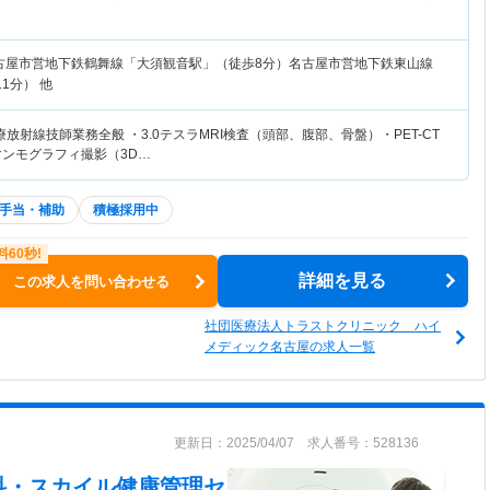
古屋市営地下鉄鶴舞線「大須観音駅」（徒歩8分）名古屋市営地下鉄東山線
1分） 他
放射線技師業務全般 ・3.0テスラMRI検査（頭部、腹部、骨盤）・PET-CT
・マンモグラフィ撮影（3D…
手当・補助
積極採用中
詳細を見る
この求人を問い合わせる
社団医療法人トラストクリニック ハイ
メディック名古屋の求人一覧
更新日：2025/04/07 求人番号：528136
科・スカイル健康管理セ