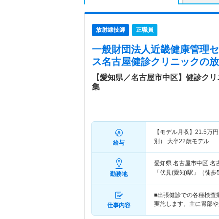
放射線技師
正職員
一般財団法人近畿健康管理セ
ス名古屋健診クリニック
の放
【愛知県／名古屋市中区】健診クリ
集
【モデル月収】
21.5
万円
別） 大卒22歳モデル
給与
愛知県 名古屋市中区
名
「伏見(愛知)駅」（徒歩
勤務地
■出張健診での各種検査
実施します。主に胃部や
仕事内容