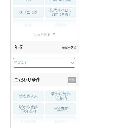
訪問リハビリ
クリニック
（在宅医療）
企業
保育園
もっと見る
小児リハビリ
整骨院
年収
※単一選択
接骨院
訪問マッサージ
薬局・
その他
ドラッグストア
こだわり条件
駅から徒歩
管理職求人
5分以内
駅から徒歩
車通勤可
10分以内
未経験OK
新卒OK