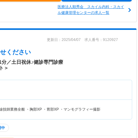
医療法人順秀会 スカイル内科・スカイ
ル健康管理センターの求人一覧
更新日：2025/04/07 求人番号：9120927
せください
1分／土日祝休♪健診専門診療
ト＞
線技師業務全般 ・胸部XP ・胃部XP ・マンモグラフィー撮影
用中