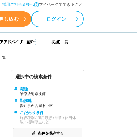
採用ご担当者様へ
マイページでできること
申し込む
ログイン
援情報
キャリアアドバイザー紹介
拠点一覧
一覧
選択中の検索条件
職種
診療放射線技師
勤務地
愛知県名古屋市中区
こだわり条件
施設種別 / 雇用形態 / 年収 / 休日休
暇・福利厚生など
条件を保存する