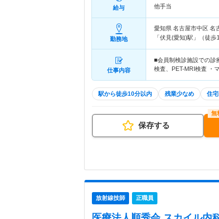
他手当
給与
愛知県 名古屋市中区
名
「伏見(愛知)駅」（徒歩1
勤務地
■会員制検診施設での診療
検査、PET-MRI検査 
仕事内容
駅から徒歩10分以内
残業少なめ
住宅
保存する
放射線技師
正職員
医療法人順秀会 スカイル内