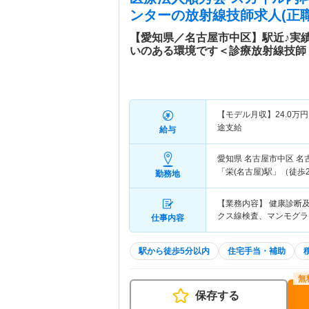
ンター
の放射線技師求人(正職
【愛知県／名古屋市中区】駅近♪実
いのある環境です＜診療放射線技師
【モデル月収】
24.0
万円
途支給
給与
愛知県 名古屋市中区
名
「栄(名古屋)駅」（徒歩
勤務地
【業務内容】 健康診断
クス線検査、マンモグラ
仕事内容
駅から徒歩5分以内
住宅手当・補助
保存する