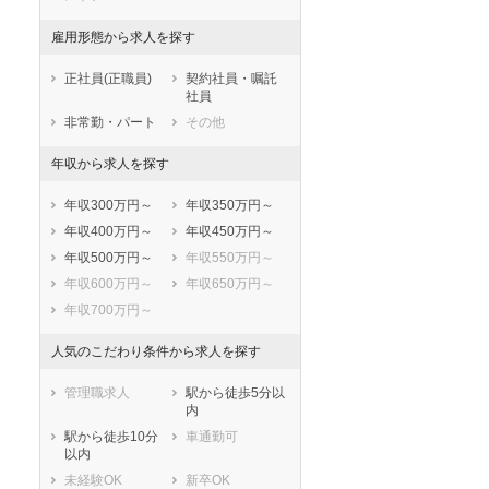
江南市
小牧市
稲沢市
新城市
雇用形態から求人を探す
東海市
大府市
正社員(正職員)
契約社員・嘱託
知多市
知立市
社員
尾張旭市
高浜市
非常勤・パート
その他
岩倉市
豊明市
年収から求人を探す
日進市
田原市
愛西市
清須市
年収300万円～
年収350万円～
北名古屋市
弥富市
年収400万円～
年収450万円～
みよし市
あま市
年収500万円～
年収550万円～
長久手市
愛知郡東郷町
年収600万円～
年収650万円～
西春日井郡豊山
丹羽郡大口町
年収700万円～
町
丹羽郡扶桑町
海部郡大治町
人気のこだわり条件から求人を探す
海部郡蟹江町
海部郡飛島村
知多郡阿久比町
知多郡東浦町
管理職求人
駅から徒歩5分以
内
知多郡南知多町
知多郡美浜町
駅から徒歩10分
車通勤可
知多郡武豊町
額田郡幸田町
以内
北設楽郡設楽町
北設楽郡東栄町
未経験OK
新卒OK