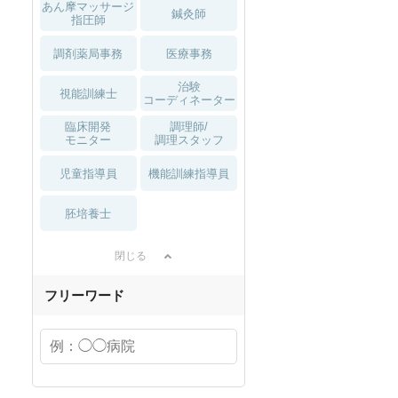
あん摩マッサージ
鍼灸師
指圧師
調剤薬局事務
医療事務
治験
視能訓練士
コーディネーター
臨床開発
調理師/
モニター
調理スタッフ
児童指導員
機能訓練指導員
胚培養士
閉じる
フリーワード