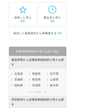
保存した求人
最近見た求人
0件
0件
保存した検索条件から再検索する
0件
診療放射線技師の求人を絞り込む
都道府県から診療放射線技師の求人を探
す
北海道
青森県
岩手県
宮城県
秋田県
山形県
福島県
茨城県
栃木県
群馬県
埼玉県
千葉県
もっと見る
東京都
神奈川県
新潟県
市区町村から診療放射線技師の求人を探
山梨県
長野県
富山県
す