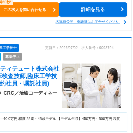
詳細を見る
この求人を問い合わせる
名称非公開 ※詳細はお問合せください
床工学技士
更新日：2026/07/02 求人番号：9093794
募集停止
スティテュート株式会社
床検査技師,臨床工学技
契約社員・嘱託社員)
》CRC／治験コーディネー
～
40.0
万円
程度 25歳～45歳モデル 【モデル年収】
450
万円～
500
万円
程度