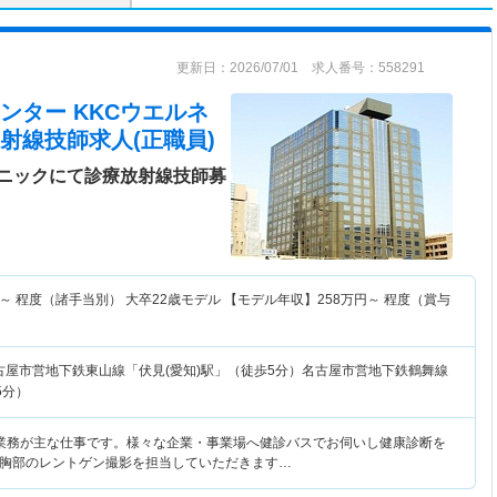
更新日：2026/07/01 求人番号：558291
ンター KKCウエルネ
射線技師求人(正職員)
ニックにて診療放射線技師募
～
程度（諸手当別） 大卒22歳モデル 【モデル年収】
258
万円～
程度（賞与
古屋市営地下鉄東山線「伏見(愛知)駅」（徒歩5分）名古屋市営地下鉄鶴舞線
5分）
業務が主な仕事です。様々な企業・事業場へ健診バスでお伺いし健康診断を
胸部のレントゲン撮影を担当していただきます…