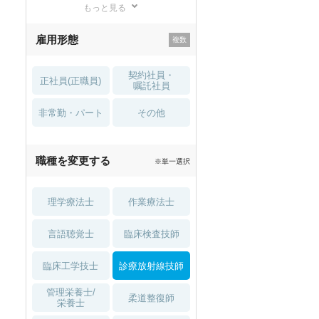
もっと見る
残業少なめ
寮・借り上げ
雇用形態
託児所・
住宅手当・補助
育児補助
契約社員・
正社員(正職員)
土日祝休
無資格 OK
嘱託社員
非常勤・パート
積極採用中
WEB面接OK
その他
2027年4月入職可
夏～秋入職可
職種を変更する
※単一選択
1月入職可
理学療法士
作業療法士
言語聴覚士
臨床検査技師
臨床工学技士
診療放射線技師
管理栄養士/
柔道整復師
栄養士