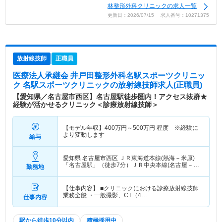
林整形外科クリニックの求人一覧
更新日：2026/07/15 求人番号：10271375
放射線技師
正職員
医療法人承継会 井戸田整形外科名駅スポーツクリニッ
ク 名駅スポーツクリニック
の放射線技師求人(正職員)
【愛知県／名古屋市西区】名古屋駅徒歩圏内！アクセス抜群★
経験が活かせるクリニック＜診療放射線技師＞
【モデル年収】
400
万円～
500
万円
程度 ※経験に
より変動します
給与
愛知県 名古屋市西区
ＪＲ東海道本線(熱海－米原)
「名古屋駅」（徒歩7分）ＪＲ中央本線(名古屋－塩
勤務地
尻)「名古屋駅」（徒歩7分） 他
【仕事内容】 ■クリニックにおける診療放射線技師
業務全般 ・一般撮影、CT（4…
仕事内容
駅から徒歩10分以内
積極採用中