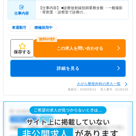
【仕事内容】 ■診療放射線技師業務全般 ・一般撮影
・骨密度 ・診察室で診療の…
仕事内容
車通勤可
積極採用中
この求人を問い合わせる
保存する
詳細を見る
さがら整形外科の求人一覧
更新日：2026/05/12 求人番号：9136153