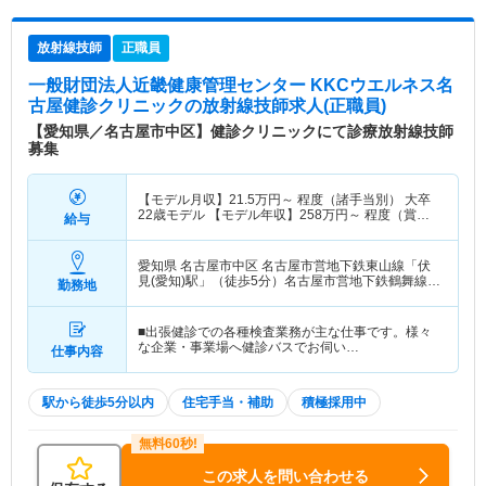
放射線技師
正職員
一般財団法人近畿健康管理センター KKCウエルネス名
古屋健診クリニック
の放射線技師求人(正職員)
【愛知県／名古屋市中区】健診クリニックにて診療放射線技師
募集
【モデル月収】
21.5
万円～
程度（諸手当別） 大卒
22歳モデル 【モデル年収】
258
万円～
程度（賞与
給与
別） 大卒22歳モデル
愛知県 名古屋市中区
名古屋市営地下鉄東山線「伏
見(愛知)駅」（徒歩5分）名古屋市営地下鉄鶴舞線
勤務地
「伏見(愛知)駅」（徒歩5分）
■出張健診での各種検査業務が主な仕事です。様々
な企業・事業場へ健診バスでお伺い…
仕事内容
駅から徒歩5分以内
住宅手当・補助
積極採用中
この求人を問い合わせる