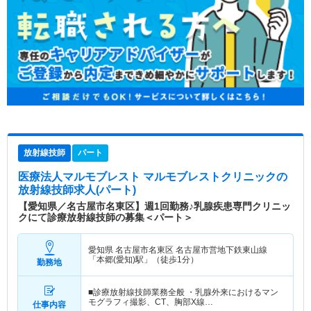
放射線技師
パート
医療法人マルモブレスト マルモブレストクリニック
の
放射線技師求人(パート)
【愛知県／名古屋市名東区】週1回勤務♪乳腺疾患専門クリニッ
クにて診療放射線技師の募集＜パート＞
愛知県 名古屋市名東区
名古屋市営地下鉄東山線
「本郷(愛知)駅」（徒歩1分）
勤務地
■診療放射線技師業務全般 ・乳腺外来におけるマン
モグラフィ撮影、CT、胸部X線…
仕事内容