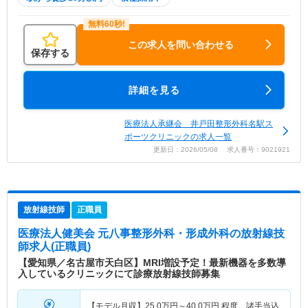
この求人を問い合わせる
保存する
詳細を見る
医療法人承継会 井戸田整形外科名駅ス
ポーツクリニックの求人一覧
更新日：2026/05/08 求人番号：9021921
放射線技師
正職員
医療法人健美会 元八事整形外科・形成外科
の放射線技
師求人(正職員)
【愛知県／名古屋市天白区】MRI増設予定！最新機器を多数導
入しているクリニックにて診療放射線技師募集
【モデル月収】
25.0
万円～
40.0
万円
程度 諸手当込