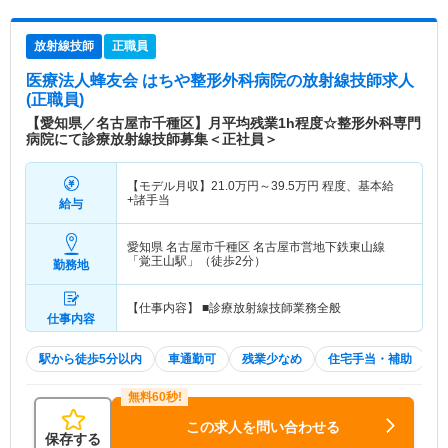
放射線技師
正職員
医療法人蜂友会 はちや整形外科病院
の放射線技師求人
(正職員)
【愛知県／名古屋市千種区】月平均残業1h程度☆整形外科専門
病院にて診療放射線技師募集＜正社員＞
【モデル月収】
21.0
万円～
39.5
万円
程度、基本給
+諸手当
給与
愛知県 名古屋市千種区
名古屋市営地下鉄東山線
「覚王山駅」（徒歩2分）
勤務地
【仕事内容】 ■診療放射線技師業務全般
仕事内容
駅から徒歩5分以内
車通勤可
残業少なめ
住宅手当・補助
この求人を問い合わせる
保存する