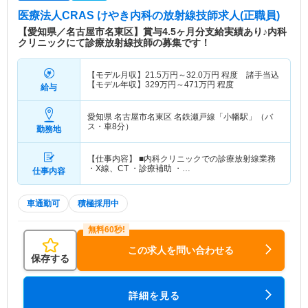
医療法人CRAS けやき内科
の放射線技師求人(正職員)
【愛知県／名古屋市名東区】賞与4.5ヶ月分支給実績あり♪内科
クリニックにて診療放射線技師の募集です！
【モデル月収】
21.5
万円～
32.0
万円
程度 諸手当込
【モデル年収】
329
万円～
471
万円
程度
給与
愛知県 名古屋市名東区
名鉄瀬戸線「小幡駅」（バ
ス・車8分）
勤務地
【仕事内容】 ■内科クリニックでの診療放射線業務
・X線、CT ・診療補助 ・…
仕事内容
車通勤可
積極採用中
この求人を問い合わせる
保存する
詳細を見る