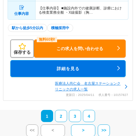
【仕事内容】 ■施設内外での健康診断、診療におけ
る検査業務全般 ・X線撮影（胸…
仕事内容
駅から徒歩5分以内
積極採用中
この求人を問い合わせる
保存する
詳細を見る
医療法人尚仁会 名古屋ステーションク
リニックの求人一覧
更新日：2025/04/11 求人番号：10157827
1
2
3
4
<<
<
>
>>