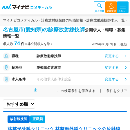
マイナビコメディカル
診療放射線技師の転職情報
診療放射線技師求人一覧
名古屋市(愛知県)の診療放射線技師
公開求人・転職・募集
情報一覧
74
求人数
件
※非公開求人を除く
2026年08月09日(日)更新
職種
診療放射線技師
変更する
勤務地
愛知県名古屋市
変更する
求人条件
その他求人条件未設定
変更する
この検索条件を保存する
条件をクリア
放射線技師
正職員
林整形外科クリニック 林整形外科クリニック
の放射線