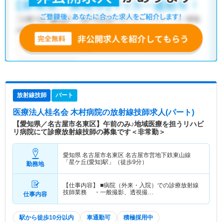
放射線技師
パート
医療法人桂名会 木村病院
の放射線技師求人(パート)
【愛知県／名古屋市名東区】午前のみ♪地域医療を担うリハビ
リ病院にて診療放射線技師の募集です＜非常勤＞
愛知県 名古屋市名東区
名古屋市営地下鉄東山線
「星ケ丘(愛知)駅」（徒歩9分）
勤務地
【仕事内容】 ■病院（外来・入院）での診療放射線
技師業務 ・一般撮影、透視撮…
仕事内容
駅から徒歩10分以内
車通勤可
積極採用中