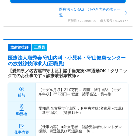
医療法人CRAS けやき内科の求人一
覧
更新日：2025/08/20 求人番号：9121177
放射線技師
正職員
医療法人順秀会 守山内科・小児科・守山健康センター
の放射線技師求人(正職員)
【愛知県／名古屋市守山区】諸手当充実×車通勤OK！クリニッ
クでのお仕事です＜診療放射線技師＞
【モデル月収】
21.0
万円～
程度 諸手当込 【モデ
ル年収】
252
万円～
程度 諸手当込・賞与別
給与
愛知県 名古屋市守山区
ＪＲ中央本線(名古屋－塩尻)
「新守山駅」（徒歩12分）
勤務地
【仕事内容】 ■外来患者、健診受診者のレントゲン
撮影、胃透視及び周辺業務 ・胸…
仕事内容