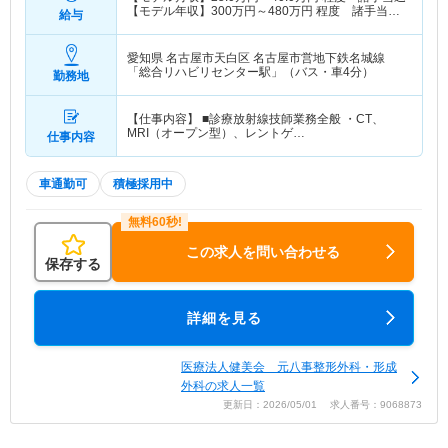
【モデル年収】
300
万円～
480
万円
程度 諸手当
給与
込・賞与別途支給
愛知県 名古屋市天白区
名古屋市営地下鉄名城線
「総合リハビリセンター駅」（バス・車4分）
勤務地
【仕事内容】 ■診療放射線技師業務全般 ・CT、
MRI（オープン型）、レントゲ…
仕事内容
車通勤可
積極採用中
この求人を問い合わせる
保存する
詳細を見る
医療法人健美会 元八事整形外科・形成
外科の求人一覧
更新日：2026/05/01 求人番号：9068873