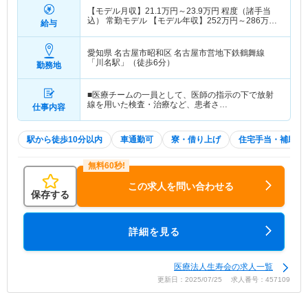
【モデル月収】
21.1
万円～
23.9
万円
程度（諸手当
込） 常勤モデル 【モデル年収】
252
万円～
286
万円
給与
程度 諸手当込
愛知県 名古屋市昭和区
名古屋市営地下鉄鶴舞線
「川名駅」（徒歩6分）
勤務地
■医療チームの一員として、医師の指示の下で放射
線を用いた検査・治療など、患者さ…
仕事内容
駅から徒歩10分以内
車通勤可
寮・借り上げ
住宅手当・補助
この求人を問い合わせる
保存する
詳細を見る
医療法人生寿会の求人一覧
更新日：2025/07/25 求人番号：457109