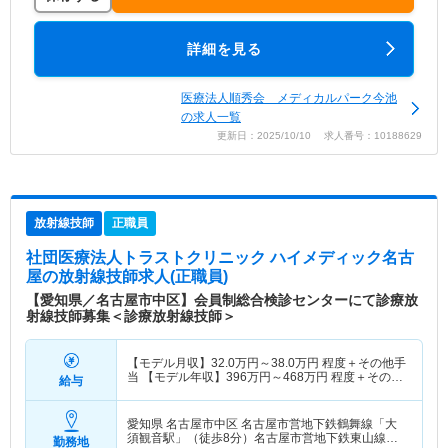
詳細を見る
医療法人順秀会 メディカルパーク今池
の求人一覧
更新日：2025/10/10 求人番号：10188629
放射線技師
正職員
社団医療法人トラストクリニック ハイメディック名古
屋
の放射線技師求人(正職員)
【愛知県／名古屋市中区】会員制総合検診センターにて診療放
射線技師募集＜診療放射線技師＞
【モデル月収】
32.0
万円～
38.0
万円
程度＋その他手
当 【モデル年収】
396
万円～
468
万円
程度＋その他
給与
手当
愛知県 名古屋市中区
名古屋市営地下鉄鶴舞線「大
須観音駅」（徒歩8分）名古屋市営地下鉄東山線
勤務地