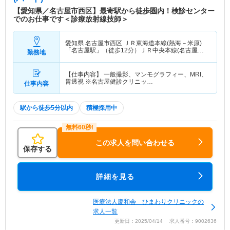
【愛知県／名古屋市西区】最寄駅から徒歩圏内！検診センター
でのお仕事です＜診療放射線技師＞
愛知県 名古屋市西区
ＪＲ東海道本線(熱海－米原)
「名古屋駅」（徒歩12分）ＪＲ中央本線(名古屋－
勤務地
塩尻)「名古屋駅」（徒歩12分） 他
【仕事内容】 一般撮影、マンモグラフィー、MRI、
胃透視 ※名古屋健診クリニッ…
仕事内容
駅から徒歩5分以内
積極採用中
この求人を問い合わせる
保存する
詳細を見る
医療法人慶和会 ひまわりクリニックの
求人一覧
更新日：2025/04/14 求人番号：9002636