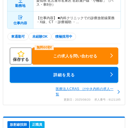
愛知県 名古屋市名東区
名鉄瀬戸線「小幡駅」（バ
ス・車8分）
勤務地
【仕事内容】 ■内科クリニックでの診療放射線業務
・X線、CT ・診療補助 ・…
仕事内容
車通勤可
未経験OK
積極採用中
この求人を問い合わせる
保存する
詳細を見る
医療法人CRAS けやき内科の求人一
覧
更新日：2025/08/20 求人番号：9121185
放射線技師
正職員