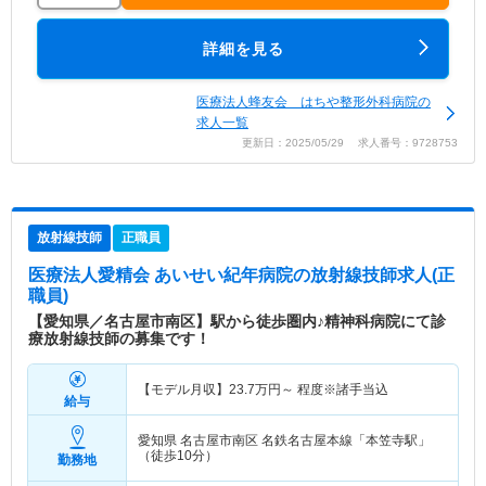
詳細を見る
医療法人蜂友会 はちや整形外科病院の
求人一覧
更新日：2025/05/29 求人番号：9728753
放射線技師
正職員
医療法人愛精会 あいせい紀年病院
の放射線技師求人(正
職員)
【愛知県／名古屋市南区】駅から徒歩圏内♪精神科病院にて診
療放射線技師の募集です！
【モデル月収】
23.7
万円～
程度※諸手当込
給与
愛知県 名古屋市南区
名鉄名古屋本線「本笠寺駅」
（徒歩10分）
勤務地