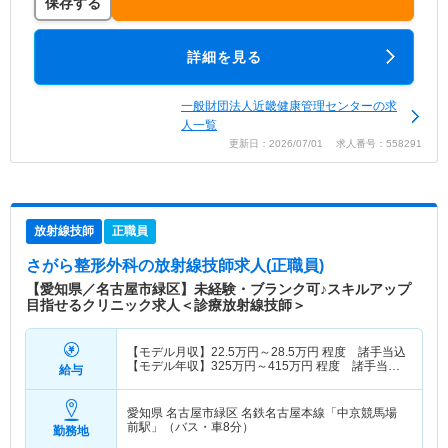
保存する
詳細を見る
一般財団法人近畿健康管理センターの求
人一覧
更新日：2026/07/01 求人番号：558291
放射線技師
正職員
さがら整形外科
の放射線技師求人(正職員)
【愛知県／名古屋市緑区】未経験・ブランク可♪スキルアップ
目指せるクリニック求人＜診療放射線技師＞
【モデル月収】
22.5
万円～
28.5
万円
程度 諸手当込
【モデル年収】
325
万円～
415
万円
程度 諸手当・
給与
賞与込
愛知県 名古屋市緑区
名鉄名古屋本線「中京競馬場
前駅」（バス・車8分）
勤務地