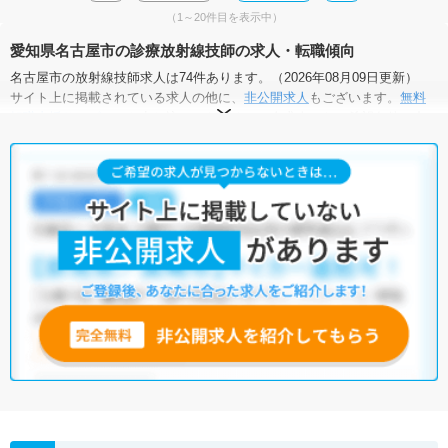
（1～20件目を表示中）
愛知県名古屋市の診療放射線技師の求人・転職傾向
名古屋市の放射線技師求人は74件あります。（2026年08月09日更新）
サイト上に掲載されている求人の他に、
非公開求人
もございます。
無料
転職支援サービス
にお申し込みいただくと、全求人からご希望条件に合
う求人を提案させていただきます。
名古屋市の放射線技師求人では以下のような条件が人気です。
・
土日祝休
・
積極採用中
・
新卒OK
・
正社員(正職員)
・
病院
・
クリニック
・
訪問リハビリ(在宅医療)
・
その他
他の条件でも人気の求人がございますので、「こだわり条件」から検索
いただくか、お気軽にお問い合わせください。
全国の放射線技師求人
から検索いただくことも可能です。
無料転職支援サービス
にお申し込みいただくと、ご希望条件をヒアリン
グした上で求人をご提案いたします。
ご希望条件がまだ定まっていない方は
人気の希望条件をピックアップし
た求人特集
をぜひご活用ください。
転職支援の他、情報収集や募集状況の確認も、お気軽にご相談くださ
い。