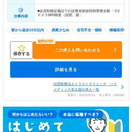
「伏見(愛知)駅」（徒歩11分） 他
■会員制検診施設での診療放射線技師業務全般 ・3.0
テスラMRI検査（頭部、腹…
仕事内容
駅から徒歩10分以内
残業少なめ
住宅手当・補助
積極採用中
この求人を問い合わせる
保存する
詳細を見る
社団医療法人トラストクリニック ハイ
メディック名古屋の求人一覧
更新日：2025/08/26 求人番号：568086