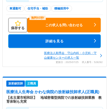
車通勤可
住宅手当・補助
積極採用中
この求人を問い合わせる
保存する
詳細を見る
医療法人順秀会 守山内科・小児科・守
山健康センターの求人一覧
更新日：2025/07/25 求人番号：528292
放射線技師
正職員
医療法人生寿会 かわな病院
の放射線技師求人(正職員)
【名古屋市昭和区】 地域密着型病院での放射線技師業務 教
育体制も充実