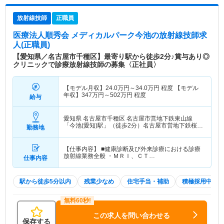
放射線技師
正職員
医療法人順秀会 メディカルパーク今池
の放射線技師求
人(正職員)
【愛知県／名古屋市千種区】最寄り駅から徒歩2分♪賞与あり◎
クリニックで診療放射線技師の募集〈正社員〉
【モデル月収】
24.0
万円～
34.0
万円
程度 【モデル
年収】
347
万円～
502
万円
程度
給与
愛知県 名古屋市千種区
名古屋市営地下鉄東山線
「今池(愛知)駅」（徒歩2分）名古屋市営地下鉄桜通
勤務地
線「今池(愛知)駅」（徒歩2分）
【仕事内容】 ■健康診断及び外来診療における診療
放射線業務全般 ・ＭＲＩ、ＣＴ…
仕事内容
駅から徒歩5分以内
残業少なめ
住宅手当・補助
積極採用中
この求人を問い合わせる
保存する