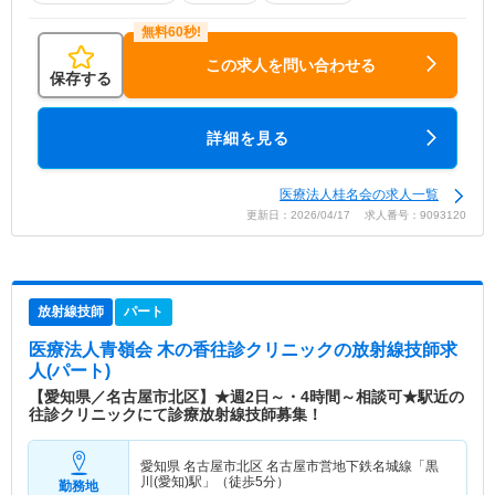
この求人を問い合わせる
保存する
詳細を見る
医療法人桂名会の求人一覧
更新日：2026/04/17 求人番号：9093120
放射線技師
パート
医療法人青嶺会 木の香往診クリニック
の放射線技師求
人(パート)
【愛知県／名古屋市北区】★週2日～・4時間～相談可★駅近の
往診クリニックにて診療放射線技師募集！
愛知県 名古屋市北区
名古屋市営地下鉄名城線「黒
川(愛知)駅」（徒歩5分）
勤務地