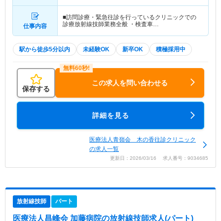
■訪問診療・緊急往診を行っているクリニックでの
診療放射線技師業務全般 ・検査車…
仕事内容
駅から徒歩5分以内
未経験OK
新卒OK
積極採用中
この求人を問い合わせる
保存する
詳細を見る
医療法人青嶺会 木の香往診クリニック
の求人一覧
更新日：2026/03/16 求人番号：9034685
放射線技師
パート
医療法人昌峰会 加藤病院
の放射線技師求人(パート)