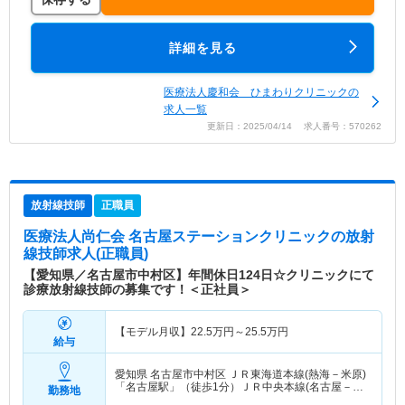
詳細を見る
医療法人慶和会 ひまわりクリニックの
求人一覧
更新日：2025/04/14 求人番号：570262
放射線技師
正職員
医療法人尚仁会 名古屋ステーションクリニック
の放射
線技師求人(正職員)
【愛知県／名古屋市中村区】年間休日124日☆クリニックにて
診療放射線技師の募集です！＜正社員＞
【モデル月収】
22.5
万円～
25.5
万円
給与
愛知県 名古屋市中村区
ＪＲ東海道本線(熱海－米原)
「名古屋駅」（徒歩1分）ＪＲ中央本線(名古屋－塩
勤務地
尻)「名古屋駅」（徒歩1分） 他