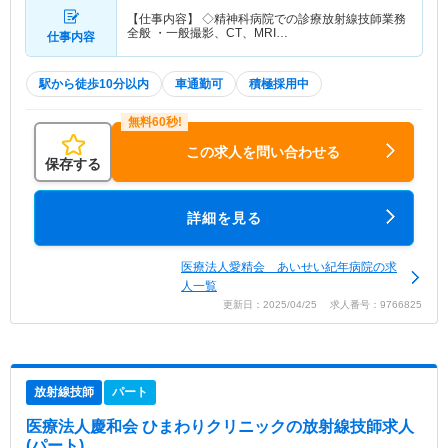
【仕事内容】 ◇精神科病院での診療放射線技師業務
全般 ・一般撮影、CT、MRI…
仕事内容
駅から徒歩10分以内
車通勤可
積極採用中
この求人を問い合わせる
保存する
詳細を見る
医療法人愛精会 あいせい紀年病院の求
人一覧
更新日：2025/04/25 求人番号：9766825
放射線技師
パート
医療法人慶和会 ひまわりクリニック
の放射線技師求人
(パート)