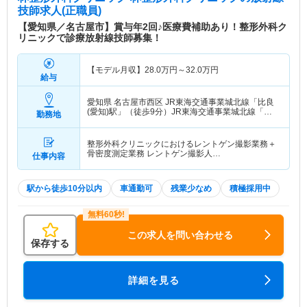
技師求人(正職員)
【愛知県／名古屋市】賞与年2回♪医療費補助あり！整形外科ク
リニックで診療放射線技師募集！
【モデル月収】
28.0
万円～
32.0
万円
給与
愛知県 名古屋市西区
JR東海交通事業城北線「比良
(愛知)駅」（徒歩9分）JR東海交通事業城北線「小
勤務地
田井駅」（徒歩19分） 他
整形外科クリニックにおけるレントゲン撮影業務＋
骨密度測定業務 レントゲン撮影人…
仕事内容
駅から徒歩10分以内
車通勤可
残業少なめ
積極採用中
この求人を問い合わせる
保存する
詳細を見る