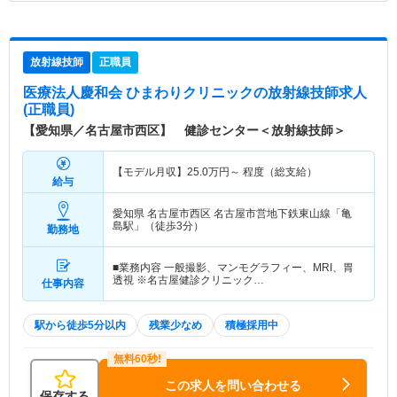
放射線技師
正職員
医療法人慶和会 ひまわりクリニック
の放射線技師求人
(正職員)
【愛知県／名古屋市西区】 健診センター＜放射線技師＞
【モデル月収】
25.0
万円～
程度（総支給）
給与
愛知県 名古屋市西区
名古屋市営地下鉄東山線「亀
島駅」（徒歩3分）
勤務地
■業務内容 一般撮影、マンモグラフィー、MRI、胃
透視 ※名古屋健診クリニック…
仕事内容
駅から徒歩5分以内
残業少なめ
積極採用中
この求人を問い合わせる
保存する