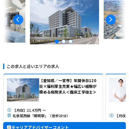
この求人と近いエリアの求人
【愛知県／一宮市】年間休日120
日×福利厚生充実★幅広い経験が
積める病院求人＜臨床工学技士＞
【月収】21.4万円 ～
名鉄尾西線「開明駅」（徒歩20分）
【月収】2
キャリアアドバイザーコメント