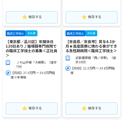
保存する
保存する
正社員
正社員
臨床工学技士
臨床工学技士
【東京都／品川区】年間休日
【奈良県／奈良市】賞与4.3か
120日あり♪循環器専門病院で
月★高度医療に携わる事ができ
の臨床工学技士の募集＜正社員
る急性期病院＜臨床工学技士＞
＞
近鉄橿原線「西ノ京駅」（徒
歩10分）
ＪＲ山手線「大崎駅」（徒歩
7分）
【月収】22.3万円 ～ 33.8万円程
【月収】27.0万円 ～ 35.0万円程
度
度※年俸制
保存する
保存する