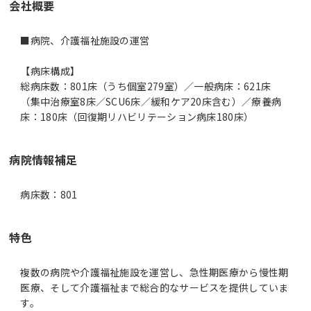
会社概要
■病院、介護福祉施設の運営
【病床構成】
総病床数：801床（うち個室279室）／一般病床：621床
（集中治療室8床／SCU6床／緩和ケア20床含む）／療養病
床：180床（回復期リハビリテーション病床180床）
病院情報補足
病床数：801
特色
複数の病院や介護福祉施設を運営し、急性期医療から慢性期
医療、そして介護福祉まで総合的なサービスを提供していま
す。