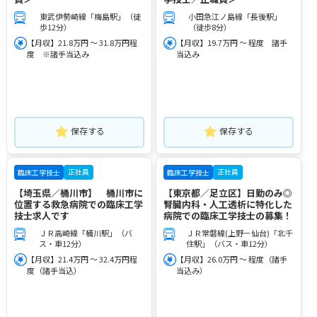
東武伊勢崎線「梅島駅」（徒
小田急江ノ島線「長後駅」
歩12分）
（徒歩8分）
【月収】21.8万円 ～ 31.8万円程
【月収】19.7万円 ～ 程度 諸手
度 ※諸手当込み
当込み
保存する
保存する
正社員
正社員
臨床工学技士
臨床工学技士
【埼玉県／桶川市】 桶川市に
【東京都／足立区】日勤のみ◎
位置する救急病院での臨床工学
腎臓内科・人工透析に特化した
技士求人です
病院での臨床工学技士の募集！
ＪＲ高崎線「桶川駅」（バ
ＪＲ常磐線(上野－仙台)「北千
ス・車12分）
住駅」（バス・車12分）
【月収】21.4万円 ～ 32.4万円程
【月収】26.0万円 ～ 程度（諸手
度（諸手当込）
当込み）