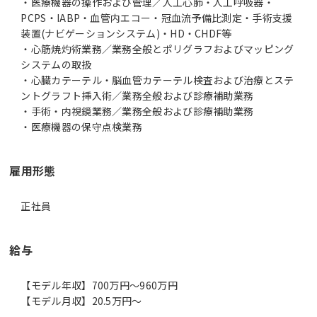
・医療機器の操作および管理／人工心肺・人工呼吸器・
PCPS・IABP・血管内エコー・冠血流予備比測定・手術支援
装置(ナビゲーションシステム)・HD・CHDF等
・心筋焼灼術業務／業務全般とポリグラフおよびマッピング
システムの取扱
・心臓カテーテル・脳血管カテーテル検査および治療とステ
ントグラフト挿入術／業務全般および診療補助業務
・手術・内視鏡業務／業務全般および診療補助業務
・医療機器の保守点検業務
雇用形態
正社員
給与
【モデル年収】700万円〜960万円
【モデル月収】20.5万円〜