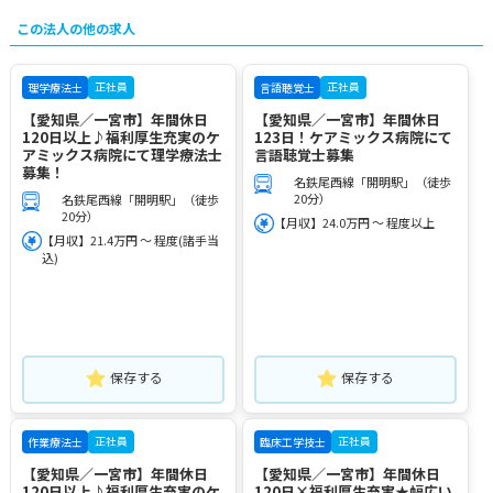
この法人の他の求人
正社員
正社員
理学療法士
言語聴覚士
【愛知県／一宮市】年間休日
【愛知県／一宮市】年間休日
120日以上♪福利厚生充実のケ
123日！ケアミックス病院にて
アミックス病院にて理学療法士
言語聴覚士募集
募集！
名鉄尾西線「開明駅」（徒歩
20分）
名鉄尾西線「開明駅」（徒歩
20分）
【月収】24.0万円 ～ 程度以上
【月収】21.4万円 ～ 程度(諸手当
込)
保存する
保存する
正社員
正社員
作業療法士
臨床工学技士
【愛知県／一宮市】年間休日
【愛知県／一宮市】年間休日
120日以上♪福利厚生充実のケ
120日×福利厚生充実★幅広い