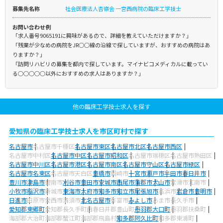
募集先名称
社会医療法人杏嶺会 一宮西病院の臨床工学技士
お問い合わせ例
「求人番号9065191に興味があるので、詳細を教えていただけますか？」
「残業が少なめの病院をJR○○線の沿線で探していますが、おすすめの病院はあ
りますか？」
「訪問リハビリの募集を都内で探しています。マイナビコメディカルに載ってい
る○○○○○以外におすすめの求人はありますか？」
他の臨床工学技士求人を探す
愛知県の臨床工学技士求人を市区町村で探す
名古屋市
名古屋市千種区
名古屋市東区
名古屋市北区
名古屋市西区
名古屋市中村区
名古屋市中区
名古屋市昭和区
名古屋市瑞穂区
名古屋市熱田区
名古屋市中川区
名古屋市港区
名古屋市南区
名古屋市守山区
名古屋市緑区
名古屋市名東区
名古屋市天白区
豊橋市
岡崎市
一宮市
瀬戸市
半田市
春日井市
豊川市
津島市
碧南市
刈谷市
豊田市
安城市
西尾市
蒲郡市
犬山市
常滑市
江南市
小牧市
稲沢市
新城市
東海市
大府市
知多市
知立市
尾張旭市
高浜市
岩倉市
豊明市
日進市
田原市
愛西市
清須市
北名古屋市
弥富市
みよし市
あま市
長久手市
愛知郡東郷町
愛知郡長久手町
西春日井郡豊山町
丹羽郡大口町
丹羽郡扶桑町
海部郡大治町
海部郡蟹江町
海部郡飛島村
知多郡阿久比町
知多郡東浦町