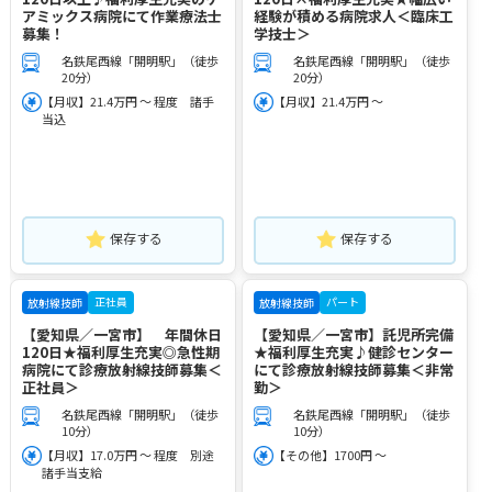
アミックス病院にて作業療法士
経験が積める病院求人＜臨床工
募集！
学技士＞
名鉄尾西線「開明駅」（徒歩
名鉄尾西線「開明駅」（徒歩
20分）
20分）
【月収】21.4万円 ～ 程度 諸手
【月収】21.4万円 ～
当込
保存する
保存する
正社員
パート
放射線技師
放射線技師
【愛知県／一宮市】 年間休日
【愛知県／一宮市】託児所完備
120日★福利厚生充実◎急性期
★福利厚生充実♪健診センター
病院にて診療放射線技師募集＜
にて診療放射線技師募集＜非常
正社員＞
勤＞
名鉄尾西線「開明駅」（徒歩
名鉄尾西線「開明駅」（徒歩
10分）
10分）
【月収】17.0万円 ～ 程度 別途
【その他】1700円 ～
諸手当支給