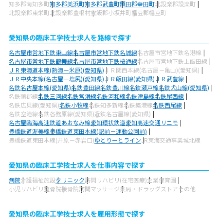
知多郡南知多町
知多郡美浜町
知多郡武豊町
額田郡幸田町
北設楽郡設楽町
北設楽郡東栄町
北設楽郡豊根村
宝飯郡小坂井町
幡豆郡幡豆町
愛知県の臨床工学技士求人を路線で探す
名古屋市営地下鉄東山線
名古屋市営地下鉄名城線
名古屋市営地下鉄名港線
名古屋市営地下鉄鶴舞線
名古屋市営地下鉄桜通線
名古屋市営地下鉄上飯田線
ＪＲ東海道本線(熱海－米原)(愛知県)
ＪＲ関西本線(名古屋－亀山)(愛知県)
ＪＲ中央本線(名古屋－塩尻)(愛知県)
ＪＲ飯田線(愛知県)
ＪＲ武豊線
名鉄名古屋本線(愛知県)
名鉄豊田線
名鉄豊川線
名鉄瀬戸線
名鉄犬山線(愛知県)
名鉄蒲郡線
名鉄三河線
名鉄常滑線
名鉄河和線
名鉄津島線
名鉄尾西線
名鉄広見線(愛知県)
名鉄小牧線
名鉄知多新線
名鉄築港線
名鉄西尾線
名鉄空港線
名鉄各務原線(愛知県)
近鉄名古屋線(愛知県)
名古屋臨海高速鉄道あおなみ線
愛知環状鉄道
愛知高速交通リニモ
豊橋鉄道渥美線
豊橋鉄道東田本線(駅前－運動公園前)
豊橋鉄道東田本線(井原－赤岩口)
ゆとりーとライン
JR東海交通事業城北線
愛知県の臨床工学技士求人を仕事内容で探す
病院
介護福祉施設
クリニック
訪問リハビリ(在宅医療)
企業
保育園
小児リハビリ
整骨院
接骨院
訪問マッサージ
薬局・ドラッグストア
その他
愛知県の臨床工学技士求人を雇用形態で探す