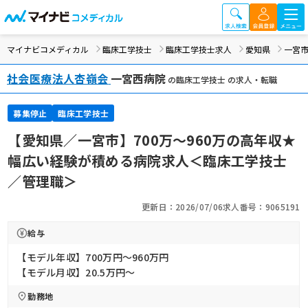
マイナビコメディカル
臨床工学技士
臨床工学技士求人
愛知県
一宮
社会医療法人杏嶺会
一宮西病院
の臨床工学技士 の求人・転職
募集停止
臨床工学技士
【愛知県／一宮市】700万～960万の高年収★
幅広い経験が積める病院求人＜臨床工学技士
／管理職＞
更新日：2026/07/06
求人番号：9065191
給与
【モデル年収】700万円〜960万円
【モデル月収】20.5万円〜
勤務地