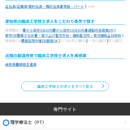
正社員(正職員)
契約社員・嘱託社員
非常勤・パート
その他
愛知県の臨床工学技士求人をこだわり条件で探す
管理職求人
駅から徒歩5分以内
駅から徒歩10分以内
車通勤可
未経験OK
新卒OK
残業少なめ
寮・借り上げ
住宅手当・補助
託児所・育児補助
土日祝休
無資格 OK
積極採用中
WEB面接OK
2027年4月入職可
夏～秋入職可
1月入職可
近隣の都道府県で臨床工学技士求人を再検索
岐阜県
静岡県
三重県
臨床工学技士の求人をすべて見る
専門サイト
理学療法士（PT）