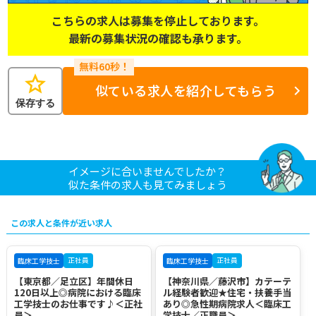
こちらの求人は募集を停止しております。
最新の募集状況の確認も承ります。
star
似ている求人を紹介してもらう
保存する
イメージに合いませんでしたか？
似た条件の求人も見てみましょう
この求人と条件が近い求人
正社員
正社員
臨床工学技士
臨床工学技士
【東京都／足立区】年間休日
【神奈川県／藤沢市】カテーテ
120日以上◎病院における臨床
ル経験者歓迎★住宅・扶養手当
工学技士のお仕事です♪＜正社
あり◎急性期病院求人＜臨床工
員＞
学技士／正職員＞