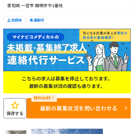
愛知県 一宮市 開明字平1番地
土日祝休
車通勤可
こちらの求人は募集を停止しております。
最新の募集状況の確認も承ります。
star
最新の募集状況を問い合わせる
保存する