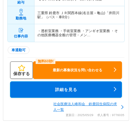
給与
三重県 鈴鹿市
ＪＲ関西本線(名古屋－亀山)「井田川
駅」（バス・車8分）
勤務地
・透析室業務 ・手術室業務 ・アンギオ室業務 ・そ
の他医療機器全般の管理・メン…
仕事内容
車通勤可
最新の募集状況を問い合わせる
保存する
詳細を見る
社会医療法人峰和会 鈴鹿回生病院の求
人一覧
更新日：2025/05/29 求人番号：9776035