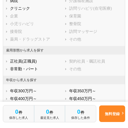
南牟婁郡紀宝町
四日市あすなろう鉄道八王子
病院
三岐鉄道三岐線
介護福祉施設
線
クリニック
訪問リハビリ(在宅医療)
三岐鉄道北勢線
伊勢鉄道
企業
保育園
伊賀鉄道伊賀線
養老鉄道養老線
小児リハビリ
整骨院
接骨院
訪問マッサージ
薬局・ドラッグストア
その他
雇用形態から求人を探す
正社員(正職員)
契約社員・嘱託社員
非常勤・パート
その他
年収から求人を探す
年収300万円～
年収350万円～
年収400万円～
年収450万円～
年収500万円～
年収550万円～
0
0
0
件
件
件
無料登録
年収600万円～
年収650万円～
保存した求人
最近見た求人
保存した条件
年収700万円～