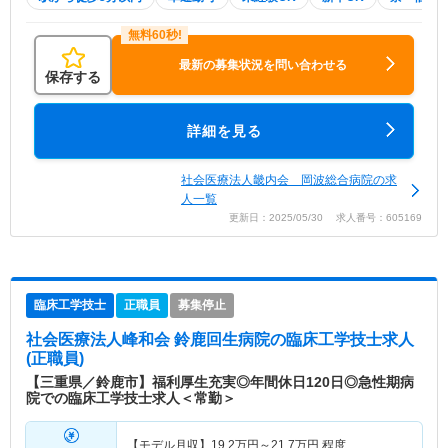
最新の募集状況を問い合わせる
保存する
詳細を見る
社会医療法人畿内会 岡波総合病院の求
人一覧
更新日：2025/05/30 求人番号：605169
臨床工学技士
正職員
募集停止
社会医療法人峰和会 鈴鹿回生病院
の臨床工学技士求人
(正職員)
【三重県／鈴鹿市】福利厚生充実◎年間休日120日◎急性期病
院での臨床工学技士求人＜常勤＞
【モデル月収】
19.2
万円～
21.7
万円
程度