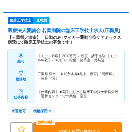
臨床工学技士
正職員
医療法人愛誠会 若葉病院
の臨床工学技士求人(正職員)
【三重県／津市】 日勤のみ♪マイカー通勤可◎ケアミックス
病院にて臨床工学技士の募集です！
【モデル月収】
20.0
万円～
程度 諸手当込 【モデ
ル年収】
294
万円～
程度 諸手当・賞与込
給与
三重県 津市
ＪＲ紀勢本線(亀山－新宮)「阿漕駅」
（徒歩12分）
勤務地
【仕事内容】 ■病院における臨床工学技士業務全般
・透析センターでの業務、医療…
仕事内容
車通勤可
積極採用中
この求人を問い合わせる