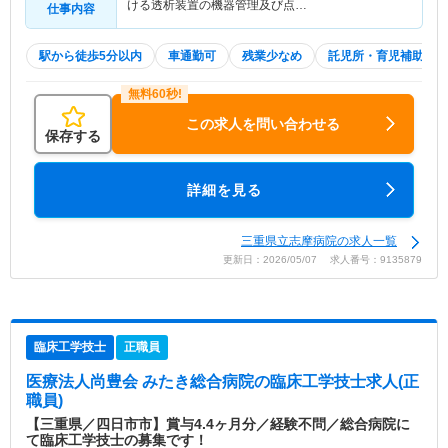
ける透析装置の機器管理及び点…
仕事内容
駅から徒歩5分以内
車通勤可
残業少なめ
託児所・育児補助
この求人を問い合わせる
保存する
詳細を見る
三重県立志摩病院の求人一覧
更新日：2026/05/07 求人番号：9135879
臨床工学技士
正職員
医療法人尚豊会 みたき総合病院
の臨床工学技士求人(正
職員)
【三重県／四日市市】賞与4.4ヶ月分／経験不問／総合病院に
て臨床工学技士の募集です！