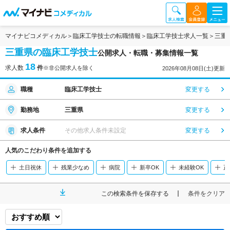
マイナビコメディカル
臨床工学技士の転職情報
臨床工学技士求人一覧
三重
三重県の臨床工学技士
公開求人・転職・募集情報一覧
18
求人数
件
※非公開求人を除く
2026年08月08日(土)更新
職種
臨床工学技士
変更する
勤務地
三重県
変更する
求人条件
その他求人条件未設定
変更する
人気のこだわり条件を追加する
土日祝休
残業少なめ
病院
新卒OK
未経験OK
正
この検索条件を保存する
条件をクリア