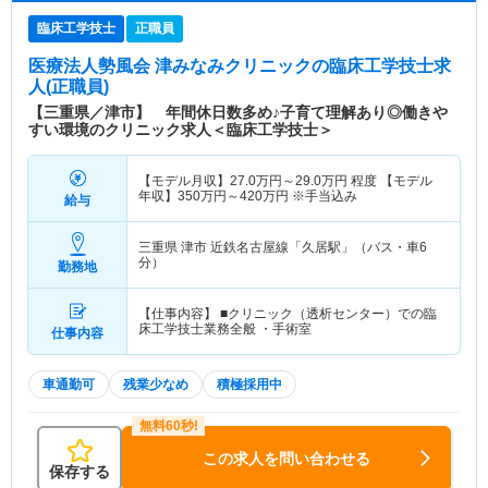
臨床工学技士
正職員
医療法人勢風会 津みなみクリニック
の臨床工学技士求
人(正職員)
【三重県／津市】 年間休日数多め♪子育て理解あり◎働きや
すい環境のクリニック求人＜臨床工学技士＞
【モデル月収】
27.0
万円～
29.0
万円
程度 【モデル
年収】
350
万円～
420
万円
※手当込み
給与
三重県 津市
近鉄名古屋線「久居駅」（バス・車6
分）
勤務地
【仕事内容】 ■クリニック（透析センター）での臨
床工学技士業務全般 ・手術室
仕事内容
車通勤可
残業少なめ
積極採用中
この求人を問い合わせる
保存する