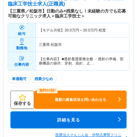
臨床工学技士求人(正職員)
【三重県／松阪市】日勤のみ×残業なし！未経験の方でも応募
可能なクリニック求人＜臨床工学技士＞
【モデル月収】
30.0
万円～
30.0
万円
程度
給与
三重県 松阪市
勤務地
【仕事内容】 ■透析看護業務全般 ・透析の準備、医
療機器の操作、穿刺、抜針、止…
仕事内容
車通勤可
残業少なめ
最新の募集状況を問い合わせる
保存する
詳細を見る
医療法人そんじん会 伊勢志摩腎クリニ