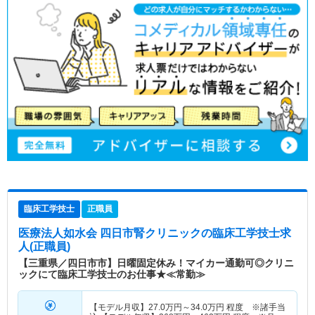
臨床工学技士
正職員
医療法人如水会 四日市腎クリニック
の臨床工学技士求
人(正職員)
【三重県／四日市市】日曜固定休み！マイカー通勤可◎クリニ
ックにて臨床工学技士のお仕事★≪常勤≫
【モデル月収】
27.0
万円～
34.0
万円
程度 ※諸手当