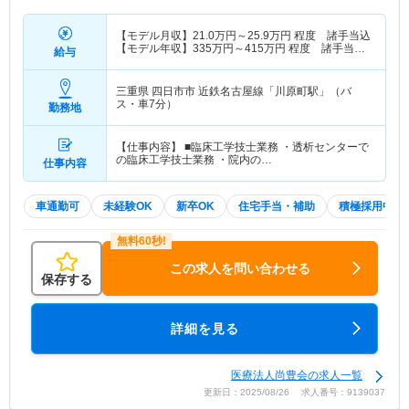
【モデル月収】
21.0
万円～
25.9
万円
程度 諸手当込
【モデル年収】
335
万円～
415
万円
程度 諸手当・
給与
賞与込
三重県 四日市市
近鉄名古屋線「川原町駅」（バ
ス・車7分）
勤務地
【仕事内容】 ■臨床工学技士業務 ・透析センターで
の臨床工学技士業務 ・院内の…
仕事内容
車通勤可
未経験OK
新卒OK
住宅手当・補助
積極採用中
この求人を問い合わせる
保存する
詳細を見る
医療法人尚豊会の求人一覧
更新日：2025/08/26 求人番号：9139037