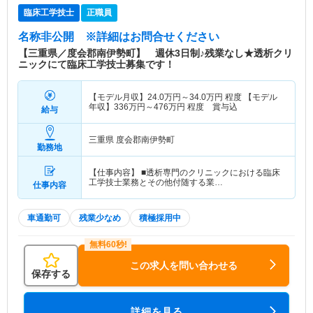
臨床工学技士
正職員
名称非公開
※詳細はお問合せください
【三重県／度会郡南伊勢町】 週休3日制♪残業なし★透析クリ
ニックにて臨床工学技士募集です！
【モデル月収】
24.0
万円～
34.0
万円
程度 【モデル
年収】
336
万円～
476
万円
程度 賞与込
給与
三重県 度会郡南伊勢町
勤務地
【仕事内容】 ■透析専門のクリニックにおける臨床
工学技士業務とその他付随する業…
仕事内容
車通勤可
残業少なめ
積極採用中
この求人を問い合わせる
保存する
詳細を見る