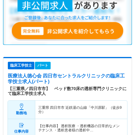
臨床工学技士
パート
医療法人徳心会 四日市セントラルクリニック
の臨床工
学技士求人(パート)
【三重県／四日市市】 ベッド数70床の透析専門クリニックに
て臨床工学技士求人
三重県 四日市市
近鉄湯の山線「中川原駅」（徒歩9
分）
勤務地
【仕事内容】 透析医療 ・透析機器の日常的なメン
テナンス ・透析患者様の透析中…
仕事内容