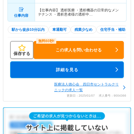
【仕事内容】 透析医療 ・透析機器の日常的なメン
テナンス ・透析患者様の透析中…
仕事内容
駅から徒歩10分以内
車通勤可
残業少なめ
住宅手当・補助
この求人を問い合わせる
保存する
詳細を見る
医療法人徳心会 四日市セントラルクリ
ニックの求人一覧
更新日：2025/01/07 求人番号：9004366