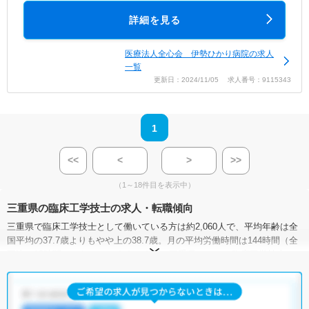
詳細を見る
医療法人全心会 伊勢ひかり病院の求人
一覧
更新日：2024/11/05 求人番号：9115343
1
<<
<
>
>>
（1～18件目を表示中）
三重県の臨床工学技士の求人・転職傾向
三重県で臨床工学技士として働いている方は約2,060人で、平均年齢は全
国平均の37.7歳よりもやや上の38.7歳。月の平均労働時間は144時間（全
国比－18時間）となっています。また、三重県における臨床工学技士の
平均年収は367.8万円で、全国平均の423.4万円と比べて低い状況です（た
だし、年収データは臨床工学技士を含めた「その他の保健医療従事者」
の統計値です）。