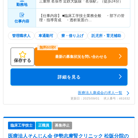
三重県 名張市
近鉄大阪線「名張駅」（徒歩24分）
勤務地
【仕事内容】 ■臨床工学技士業務全般 ・部下の管
理・指導育成 ・透析装置の…
仕事内容
管理職求人
車通勤可
寮・借り上げ
託児所・育児補助
最新の募集状況を問い合わせる
保存する
詳細を見る
医療法人康成会の求人一覧
更新日：2025/09/01 求人番号：461632
臨床工学技士
正職員
募集停止
医療法人そんじん会 伊勢志摩腎クリニック 松阪分院
の