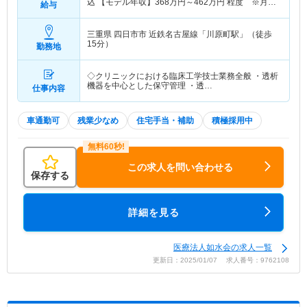
込 【モデル年収】
368
万円～
462
万円
程度 ※月収
給与
×12ヵ月＋賞与
三重県 四日市市
近鉄名古屋線「川原町駅」（徒歩
15分）
勤務地
◇クリニックにおける臨床工学技士業務全般 ・透析
機器を中心とした保守管理 ・透…
仕事内容
車通勤可
残業少なめ
住宅手当・補助
積極採用中
この求人を問い合わせる
保存する
詳細を見る
医療法人如水会の求人一覧
更新日：2025/01/07 求人番号：9762108