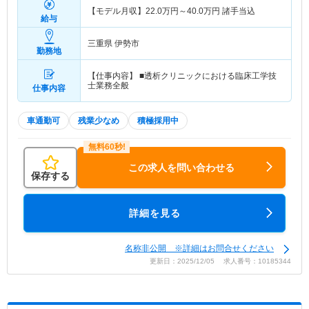
【モデル月収】
22.0
万円～
40.0
万円
諸手当込
給与
三重県 伊勢市
勤務地
【仕事内容】 ■透析クリニックにおける臨床工学技
士業務全般
仕事内容
車通勤可
残業少なめ
積極採用中
この求人を問い合わせる
保存する
詳細を見る
名称非公開 ※詳細はお問合せください
更新日：2025/12/05 求人番号：10185344