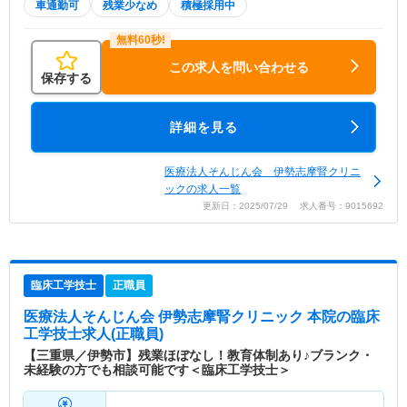
車通勤可
残業少なめ
積極採用中
この求人を問い合わせる
保存する
詳細を見る
医療法人そんじん会 伊勢志摩腎クリニ
ックの求人一覧
更新日：2025/07/29 求人番号：9015692
臨床工学技士
正職員
医療法人そんじん会 伊勢志摩腎クリニック 本院
の臨床
工学技士求人(正職員)
【三重県／伊勢市】残業ほぼなし！教育体制あり♪ブランク・
未経験の方でも相談可能です＜臨床工学技士＞