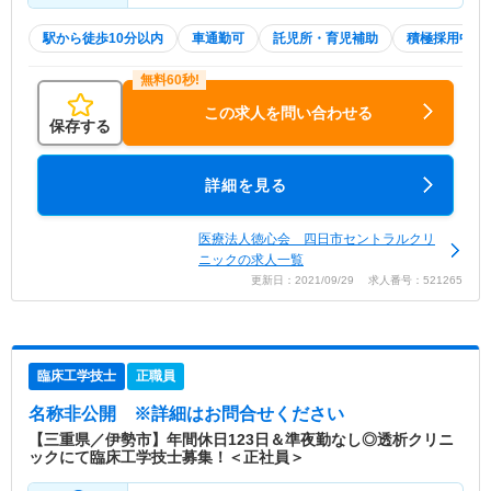
駅から徒歩10分以内
車通勤可
託児所・育児補助
積極採用中
この求人を問い合わせる
保存する
詳細を見る
医療法人徳心会 四日市セントラルクリ
ニックの求人一覧
更新日：2021/09/29 求人番号：521265
臨床工学技士
正職員
名称非公開
※詳細はお問合せください
【三重県／伊勢市】年間休日123日＆準夜勤なし◎透析クリニ
ックにて臨床工学技士募集！＜正社員＞