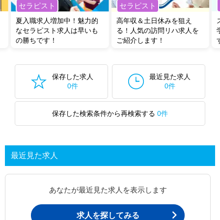
セラピスト
セラピスト
無料転職支援サービス
にお申し込みいただくと、ご希望条件をヒアリン
グした上で求人をご提案いたします。
夏入職求人増加中！魅力的
高年収＆土日休みを狙え
ご希望条件がまだ定まっていない方は
人気の希望条件をピックアップし
なセラピスト求人は早いも
る！人気の訪問リハ求人を
た求人特集
をぜひご活用ください。
の勝ちです！
ご紹介します！
転職支援の他、情報収集や募集状況の確認も、お気軽にご相談くださ
い。
保存した求人
最近見た求人
0件
0件
保存した検索条件から再検索する
0件
最近見た求人
あなたが最近見た求人を表示します
求人を探してみる