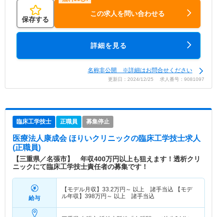
この求人を問い合わせる
保存する
詳細を見る
名称非公開 ※詳細はお問合せください
更新日：2024/12/25 求人番号：9081097
臨床工学技士
正職員
募集停止
医療法人康成会 ほりいクリニック
の臨床工学技士求人
(正職員)
【三重県／名張市】 年収400万円以上も狙えます！透析クリ
ニックにて臨床工学技士責任者の募集です！
【モデル月収】
33.2
万円～
以上 諸手当込 【モデ
ル年収】
398
万円～
以上 諸手当込
給与