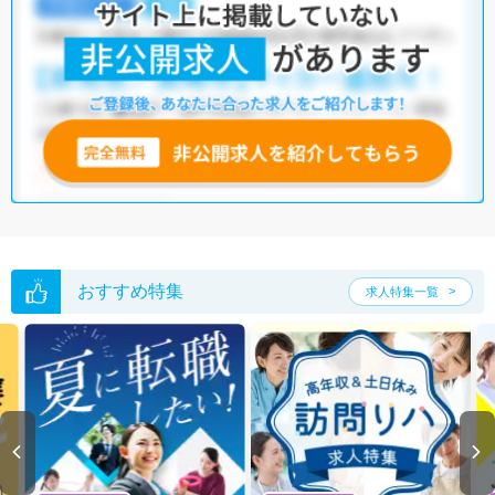
三重県には病院が94施設、クリニックが1,257施設あり、臨床工学技士と
して働ける施設が豊富です。そのため、多種多様な求人の中から希望の
条件に合った職場を見つけることができるでしょう。
マイナビコメディカルには、【車通勤可】【残業少なめ】【駅から徒歩5
分以内】など、バラエティ豊かな臨床工学技士の求人がそろっていま
す。さらに、マイナビコメディカルでは、限定求人や非公開求人のご紹
介も可能です。ぜひ一度ご相談ください。
※各種数字情報は2022年10月 マイナビ調べによる
三重県の臨床工学技士求人は18件あります。（2026年08月08日更新）
サイト上に掲載されている求人の他に、
非公開求人
もございます。
無料
転職支援サービス
にお申し込みいただくと、全求人からご希望条件に合
う求人を提案させていただきます。
おすすめ特集
求人特集一覧
三重県の臨床工学技士求人では以下のような条件が人気です。
・
土日祝休
・
積極採用中
・
新卒OK
・
正社員(正職員)
・
病院
・
クリニック
他の条件でも人気の求人がございますので、「こだわり条件」から検索
いただくか、お気軽にお問い合わせください。
全国の臨床工学技士求人
から検索いただくことも可能です。