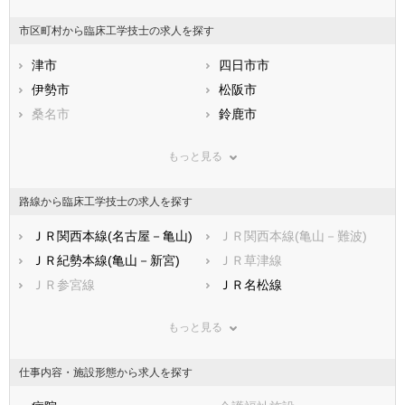
山梨県
長野県
富山県
市区町村から臨床工学技士の求人を探す
石川県
福井県
岐阜県
静岡県
津市
愛知県
四日市市
三重県
滋賀県
伊勢市
京都府
松阪市
大阪府
兵庫県
桑名市
奈良県
鈴鹿市
和歌山県
鳥取県
名張市
島根県
尾鷲市
岡山県
もっと見る
広島県
亀山市
山口県
鳥羽市
徳島県
香川県
熊野市
愛媛県
いなべ市
高知県
路線から臨床工学技士の求人を探す
福岡県
志摩市
佐賀県
伊賀市
長崎県
熊本県
桑名郡木曽岬町
ＪＲ関西本線(名古屋－亀山)
大分県
員弁郡東員町
ＪＲ関西本線(亀山－難波)
宮崎県
鹿児島県
三重郡菰野町
ＪＲ紀勢本線(亀山－新宮)
沖縄県
三重郡朝日町
ＪＲ草津線
三重郡川越町
ＪＲ参宮線
多気郡多気町
ＪＲ名松線
多気郡明和町
近鉄名古屋線
多気郡大台町
近鉄大阪線
もっと見る
度会郡玉城町
近鉄山田線
度会郡度会町
近鉄湯の山線
度会郡大紀町
近鉄志摩線
度会郡南伊勢町
近鉄鈴鹿線
仕事内容・施設形態から求人を探す
北牟婁郡紀北町
近鉄鳥羽線
南牟婁郡御浜町
四日市あすなろう鉄道内部線