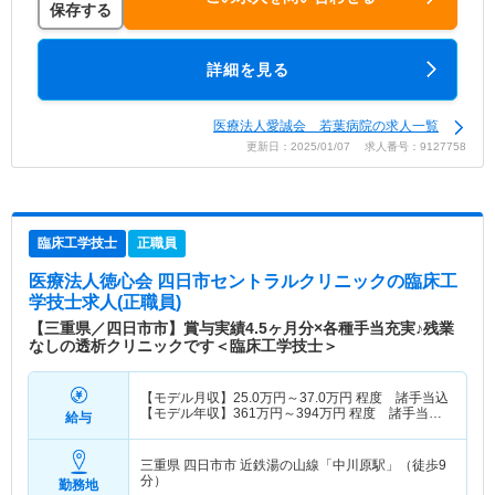
保存する
詳細を見る
医療法人愛誠会 若葉病院の求人一覧
更新日：2025/01/07 求人番号：9127758
臨床工学技士
正職員
医療法人徳心会 四日市セントラルクリニック
の臨床工
学技士求人(正職員)
【三重県／四日市市】賞与実績4.5ヶ月分×各種手当充実♪残業
なしの透析クリニックです＜臨床工学技士＞
【モデル月収】
25.0
万円～
37.0
万円
程度 諸手当込
【モデル年収】
361
万円～
394
万円
程度 諸手当・
給与
賞与込
三重県 四日市市
近鉄湯の山線「中川原駅」（徒歩9
分）
勤務地