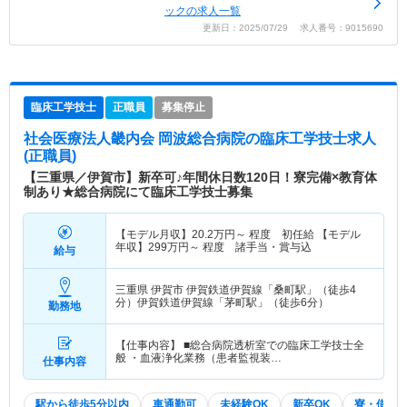
ックの求人一覧
更新日：2025/07/29 求人番号：9015690
臨床工学技士
正職員
募集停止
社会医療法人畿内会 岡波総合病院
の臨床工学技士求人
(正職員)
【三重県／伊賀市】新卒可♪年間休日数120日！寮完備×教育体
制あり★総合病院にて臨床工学技士募集
【モデル月収】
20.2
万円～
程度 初任給 【モデル
年収】
299
万円～
程度 諸手当・賞与込
給与
三重県 伊賀市
伊賀鉄道伊賀線「桑町駅」（徒歩4
分）伊賀鉄道伊賀線「茅町駅」（徒歩6分）
勤務地
【仕事内容】 ■総合病院透析室での臨床工学技士全
般 ・血液浄化業務（患者監視装…
仕事内容
駅から徒歩5分以内
車通勤可
未経験OK
新卒OK
寮・借り