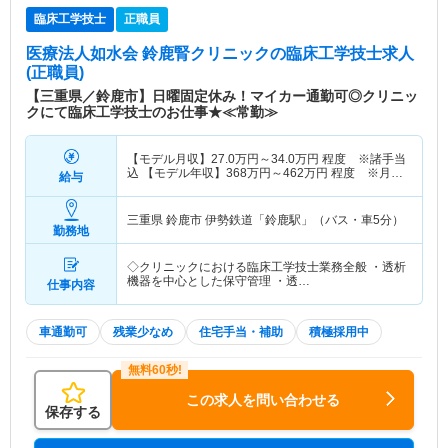
臨床工学技士
正職員
医療法人如水会 鈴鹿腎クリニック
の臨床工学技士求人
(正職員)
【三重県／鈴鹿市】日曜固定休み！マイカー通勤可◎クリニッ
クにて臨床工学技士のお仕事★≪常勤≫
【モデル月収】
27.0
万円～
34.0
万円
程度 ※諸手当
込 【モデル年収】
368
万円～
462
万円
程度 ※月収
給与
×12ヵ月＋賞与
三重県 鈴鹿市
伊勢鉄道「鈴鹿駅」（バス・車5分）
勤務地
◇クリニックにおける臨床工学技士業務全般 ・透析
機器を中心とした保守管理 ・透…
仕事内容
車通勤可
残業少なめ
住宅手当・補助
積極採用中
この求人を問い合わせる
保存する