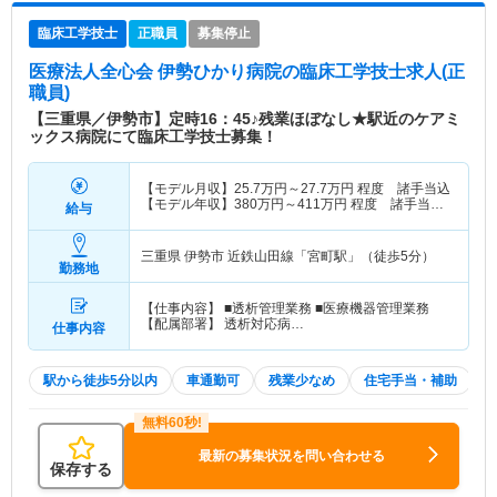
臨床工学技士
正職員
募集停止
医療法人全心会 伊勢ひかり病院
の臨床工学技士求人(正
職員)
【三重県／伊勢市】定時16：45♪残業ほぼなし★駅近のケアミ
ックス病院にて臨床工学技士募集！
【モデル月収】
25.7
万円～
27.7
万円
程度 諸手当込
【モデル年収】
380
万円～
411
万円
程度 諸手当・
給与
賞与込
三重県 伊勢市
近鉄山田線「宮町駅」（徒歩5分）
勤務地
【仕事内容】 ■透析管理業務 ■医療機器管理業務
【配属部署】 透析対応病…
仕事内容
駅から徒歩5分以内
車通勤可
残業少なめ
住宅手当・補助
最新の募集状況を問い合わせる
保存する