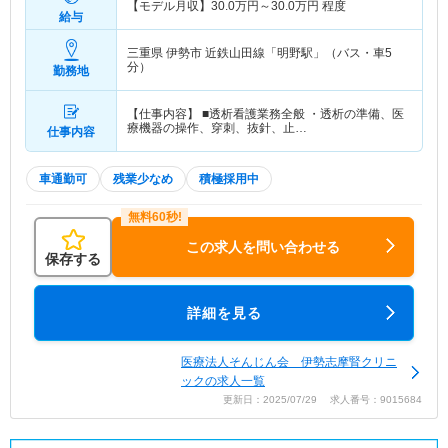
【モデル月収】
30.0
万円～
30.0
万円
程度
給与
三重県 伊勢市
近鉄山田線「明野駅」（バス・車5
分）
勤務地
【仕事内容】 ■透析看護業務全般 ・透析の準備、医
療機器の操作、穿刺、抜針、止…
仕事内容
車通勤可
残業少なめ
積極採用中
この求人を問い合わせる
保存する
詳細を見る
医療法人そんじん会 伊勢志摩腎クリニ
ックの求人一覧
更新日：2025/07/29 求人番号：9015684