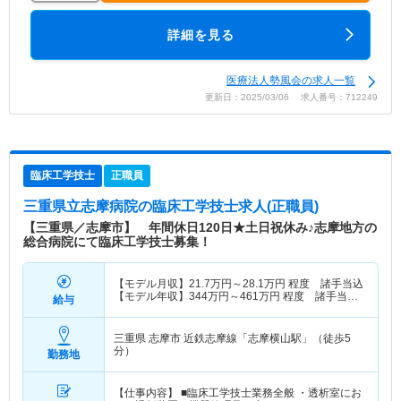
詳細を見る
医療法人勢風会の求人一覧
更新日：2025/03/06 求人番号：712249
臨床工学技士
正職員
三重県立志摩病院
の臨床工学技士求人(正職員)
【三重県／志摩市】 年間休日120日★土日祝休み♪志摩地方の
総合病院にて臨床工学技士募集！
【モデル月収】
21.7
万円～
28.1
万円
程度 諸手当込
【モデル年収】
344
万円～
461
万円
程度 諸手当・
給与
賞与込
三重県 志摩市
近鉄志摩線「志摩横山駅」（徒歩5
分）
勤務地
【仕事内容】 ■臨床工学技士業務全般 ・透析室にお