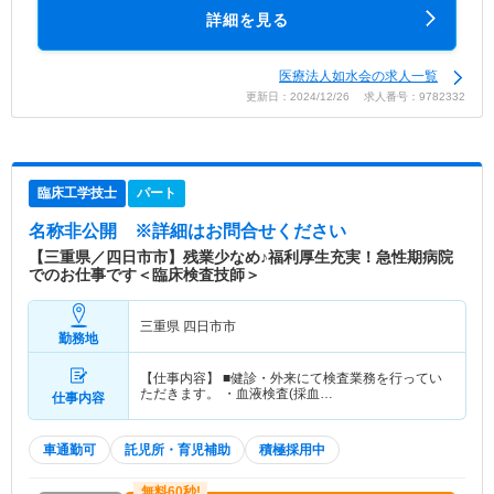
詳細を見る
医療法人如水会の求人一覧
更新日：2024/12/26 求人番号：9782332
臨床工学技士
パート
名称非公開
※詳細はお問合せください
【三重県／四日市市】残業少なめ♪福利厚生充実！急性期病院
でのお仕事です＜臨床検査技師＞
三重県 四日市市
勤務地
【仕事内容】 ■健診・外来にて検査業務を行ってい
ただきます。 ・血液検査(採血…
仕事内容
車通勤可
託児所・育児補助
積極採用中