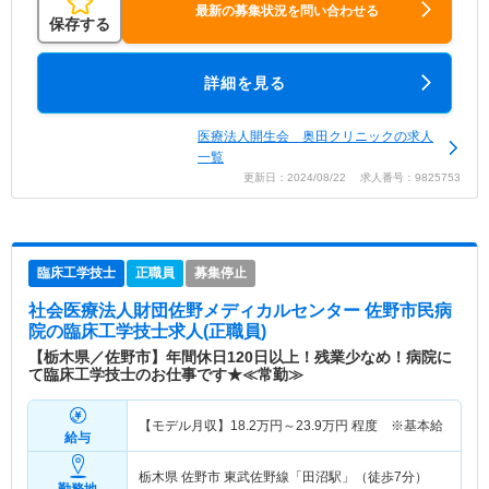
最新の募集状況を問い合わせる
保存する
詳細を見る
医療法人開生会 奥田クリニックの求人
一覧
更新日：2024/08/22 求人番号：9825753
臨床工学技士
正職員
募集停止
社会医療法人財団佐野メディカルセンター 佐野市民病
院
の臨床工学技士求人(正職員)
【栃木県／佐野市】年間休日120日以上！残業少なめ！病院に
て臨床工学技士のお仕事です★≪常勤≫
【モデル月収】
18.2
万円～
23.9
万円
程度 ※基本給
給与
栃木県 佐野市
東武佐野線「田沼駅」（徒歩7分）