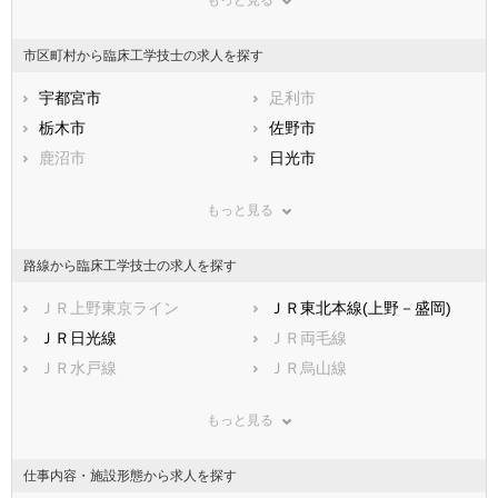
もっと見る
東京都
神奈川県
新潟県
山梨県
長野県
富山県
市区町村から臨床工学技士の求人を探す
石川県
福井県
岐阜県
静岡県
宇都宮市
愛知県
足利市
三重県
滋賀県
栃木市
京都府
佐野市
大阪府
兵庫県
鹿沼市
奈良県
日光市
和歌山県
鳥取県
小山市
島根県
真岡市
岡山県
もっと見る
広島県
大田原市
山口県
矢板市
徳島県
香川県
那須塩原市
愛媛県
さくら市
高知県
路線から臨床工学技士の求人を探す
福岡県
那須烏山市
佐賀県
下野市
長崎県
熊本県
河内郡上三川町
ＪＲ上野東京ライン
大分県
芳賀郡益子町
ＪＲ東北本線(上野－盛岡)
宮崎県
鹿児島県
芳賀郡茂木町
ＪＲ日光線
沖縄県
芳賀郡市貝町
ＪＲ両毛線
芳賀郡芳賀町
ＪＲ水戸線
下都賀郡壬生町
ＪＲ烏山線
下都賀郡野木町
東武伊勢崎線
塩谷郡塩谷町
東武日光線
もっと見る
塩谷郡高根沢町
東武宇都宮線
那須郡那須町
東武鬼怒川線
那須郡那珂川町
東武佐野線
わたらせ渓谷鐵道
仕事内容・施設形態から求人を探す
真岡鐵道
野岩鉄道会津鬼怒川線