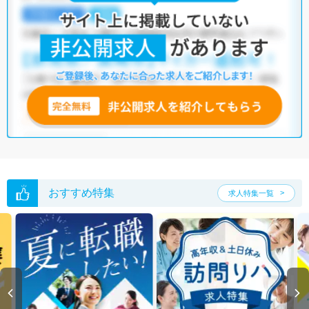
学技士の需要は高いと言えます。加えて、栃木県には病院が107施設、ク
リニックが1,179施設あり、臨床工学技士として働ける施設が豊富です。
多種多様な求人の中から、ぜひ自分の条件に合った職場を探してみてく
ださい。
マイナビコメディカルでは、サイトに掲載されていない非公開求人や限
定求人も多数取り扱っております。もしご希望の条件に合った求人が見
つからない場合は、キャリアアドバイザーが非公開求人を含む中から厳
選してご紹介いたしますので、ぜひご活用ください。
※各種数字情報は2022年10月 マイナビ調べによる
栃木県の臨床工学技士求人は5件あります。（2026年08月09日更新）
サイト上に掲載されている求人の他に、
非公開求人
もございます。
無料
転職支援サービス
にお申し込みいただくと、全求人からご希望条件に合
おすすめ特集
求人特集一覧
う求人を提案させていただきます。
栃木県の臨床工学技士求人では以下のような条件が人気です。
・
積極採用中
・
残業少なめ
・
住宅手当・補助あり
・
正社員(正職員)
・
病院
・
クリニック
他の条件でも人気の求人がございますので、「こだわり条件」から検索
いただくか、お気軽にお問い合わせください。