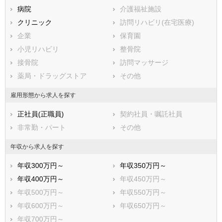
ライトライン
病院
介護福祉施設
クリニック
訪問リハビリ(在宅医療)
企業
保育園
小児リハビリ
整骨院
接骨院
訪問マッサージ
薬局・ドラッグストア
その他
雇用形態から求人を探す
正社員(正職員)
契約社員・嘱託社員
非常勤・パート
その他
年収から求人を探す
年収300万円～
年収350万円～
年収400万円～
年収450万円～
年収500万円～
年収550万円～
年収600万円～
年収650万円～
年収700万円～