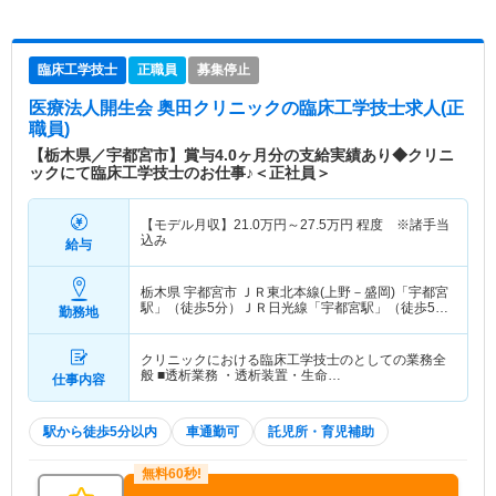
臨床工学技士
正職員
募集停止
医療法人開生会 奥田クリニック
の臨床工学技士求人(正
職員)
【栃木県／宇都宮市】賞与4.0ヶ月分の支給実績あり◆クリニ
ックにて臨床工学技士のお仕事♪＜正社員＞
【モデル月収】
21.0
万円～
27.5
万円
程度 ※諸手当
込み
給与
栃木県 宇都宮市
ＪＲ東北本線(上野－盛岡)「宇都宮
駅」（徒歩5分）ＪＲ日光線「宇都宮駅」（徒歩5
勤務地
分）
クリニックにおける臨床工学技士のとしての業務全
般 ■透析業務 ・透析装置・生命…
仕事内容
駅から徒歩5分以内
車通勤可
託児所・育児補助