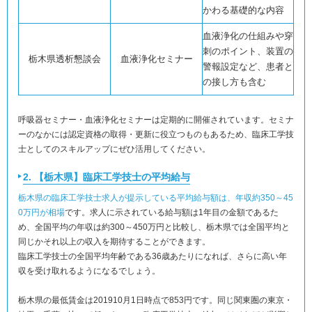
かわる基礎的な内容
血液浄化の仕組みや穿
刺のポイント、装置の
栃木県透析懇談会
血液浄化セミナー
警報設定など、患者と
の接し方も含む
呼吸器セミナー・血液浄化セミナーは定期的に開催されています。セミナ
ーのなかには認定資格の取得・更新に役立つものもあるため、臨床工学技
士としてのスキルアップにぜひ活用してください。
2. 【栃木県】臨床工学技士の平均給与
栃木県の臨床工学技士求人が提示している平均給与額は、年収約350～45
0万円が相場
です。求人に示されている給与額は1年目の金額であるた
め、全国平均の年収は約300～450万円と比較し、栃木県では全国平均と
同じかそれ以上の収入を期待することができます。
臨床工学技士の全国平均年齢である36歳あたりになれば、さらに高い年
収を受け取れるようになるでしょう。
栃木県の最低賃金は201910月1日時点で853円です。同じ関東圏の東京・