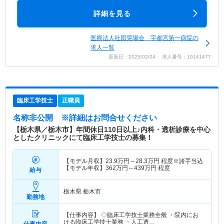
詳細を見る
医療法人社団晃陽会 宇都宮第一病院の
求人一覧
更新日：2025/02/04 求人番号：10141477
臨床工学技士
正職員
名称非公開
※詳細はお問合せください
【栃木県／栃木市】年間休日110日以上♪内科・透析診療を中心
としたクリニックにて臨床工学技士の募集！
【モデル月収】
23.9
万円～
28.3
万円
程度※諸手当込
【モデル年収】
362
万円～
439
万円
程度
給与
栃木県 栃木市
勤務地
【仕事内容】 ◇臨床工学技士業務全般 ・院内にお
ける臨床工学技士業務 ・人工透…