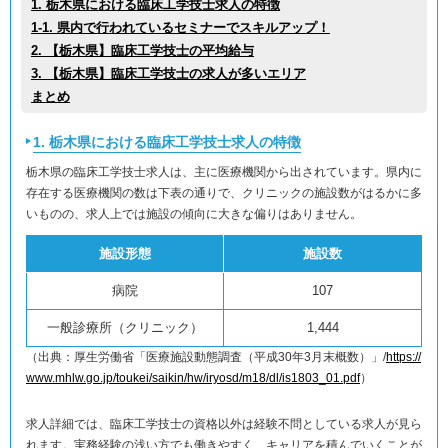
1. 栃木県における臨床工学技士求人の特徴
1-1. 県内で行われているセミナーでスキルアップ！
2. 【栃木県】臨床工学技士の平均給与
3. 【栃木県】臨床工学技士の求人が多いエリア
まとめ
1. 栃木県における臨床工学技士求人の特徴
栃木県の臨床工学技士求人は、主に医療機関から出されています。県内に
存在する医療機関の数は下表の通りで、クリニックの施設数がはるかに多
いものの、求人上では施設の傾向に大きな偏りはありません。
施設形態
施設数
病院
107
一般診療所（クリニック）
1,444
（出典：厚生労働省「医療施設動態調査（平成30年3月末概数）」/
https://
www.mhlw.go.jp/toukei/saikin/hw/iryosd/m18/dl/is1803_01.pdf
）
求人詳細では、臨床工学技士の資格以外は経験不問としている求人が見ら
れます。実務経験の浅い方でも働きやすく、キャリアを積んでいくことが