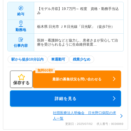
【モデル月収】
19.7
万円～
程度 資格・勤務手当込
み
給与
栃木県 日光市
ＪＲ日光線「日光駅」（徒歩7分）
勤務地
医師・看護師などと協力し、患者さまが安心して治
療を受けられるように生命維持装置…
仕事内容
駅から徒歩10分以内
車通勤可
残業少なめ
最新の募集状況を問い合わせる
保存する
詳細を見る
社団医療法人明倫会 日光野口病院の求
人一覧
更新日：2025/07/02 求人番号：9036869