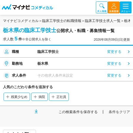
マイナビコメディカル
臨床工学技士の転職情報
臨床工学技士求人一覧
栃木
栃木県の臨床工学技士
公開求人・転職・募集情報一覧
5
求人数
件
※非公開求人を除く
2026年08月09日(日)更新
職種
臨床工学技士
変更する
勤務地
栃木県
変更する
求人条件
その他求人条件未設定
変更する
人気のこだわり条件を追加する
残業少なめ
病院
正社員
この検索条件を保存する
条件をクリア