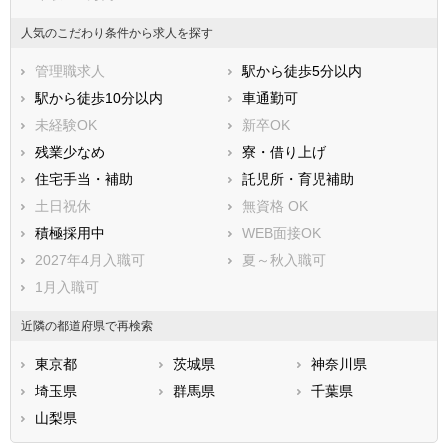
人気のこだわり条件から求人を探す
管理職求人
駅から徒歩5分以内
駅から徒歩10分以内
車通勤可
未経験OK
新卒OK
残業少なめ
寮・借り上げ
住宅手当・補助
託児所・育児補助
土日祝休
無資格 OK
積極採用中
WEB面接OK
2027年4月入職可
夏～秋入職可
1月入職可
近隣の都道府県で再検索
東京都
茨城県
神奈川県
埼玉県
群馬県
千葉県
山梨県