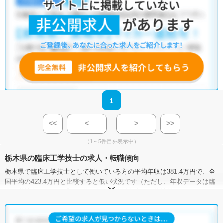
1
<<
<
>
>>
（1～5件目を表示中）
栃木県の臨床工学技士の求人・転職傾向
栃木県で臨床工学技士として働いている方の平均年収は381.4万円で、全
国平均の423.4万円と比較すると低い状況です（ただし、年収データは臨
床工学技士を含めた「その他の保健医療従事者」の統計値です）。ま
た、栃木県における臨床工学技士の求人賃金（月額）は、21.3万～26.4万
円となっています。
有効求人倍率は、全国平均が1.12倍なのに対して栃木県は1.44倍。臨床工