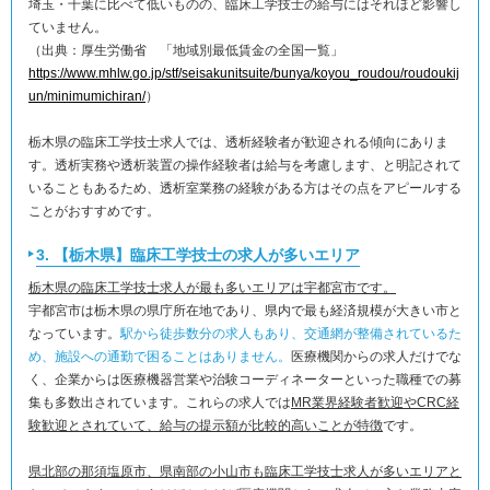
埼玉・千葉に比べて低いものの、臨床工学技士の給与にはそれほど影響し
ていません。
（出典：厚生労働省 「地域別最低賃金の全国一覧」
https://www.mhlw.go.jp/stf/seisakunitsuite/bunya/koyou_roudou/roudoukij
un/minimumichiran/
）
栃木県の臨床工学技士求人では、透析経験者が歓迎される傾向にありま
す。透析実務や透析装置の操作経験者は給与を考慮します、と明記されて
いることもあるため、透析室業務の経験がある方はその点をアピールする
ことがおすすめです。
3. 【栃木県】臨床工学技士の求人が多いエリア
栃木県の臨床工学技士求人が最も多いエリアは宇都宮市です。
宇都宮市は栃木県の県庁所在地であり、県内で最も経済規模が大きい市と
なっています。
駅から徒歩数分の求人もあり、交通網が整備されているた
め、施設への通勤で困ることはありません。
医療機関からの求人だけでな
く、企業からは医療機器営業や治験コーディネーターといった職種での募
集も多数出されています。これらの求人では
MR業界経験者歓迎やCRC経
験歓迎とされていて、給与の提示額が比較的高いことが特徴
です。
県北部の那須塩原市、県南部の小山市も臨床工学技士求人が多いエリアと