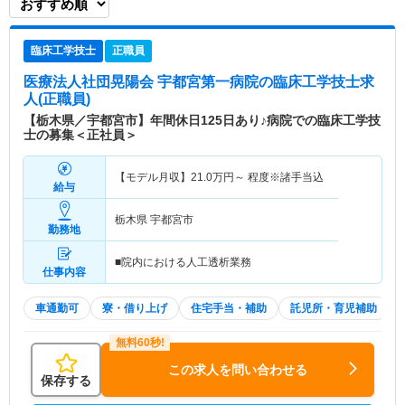
臨床工学技士
正職員
医療法人社団晃陽会 宇都宮第一病院
の臨床工学技士求
人(正職員)
【栃木県／宇都宮市】年間休日125日あり♪病院での臨床工学技
士の募集＜正社員＞
【モデル月収】
21.0
万円～
程度※諸手当込
給与
栃木県 宇都宮市
勤務地
■院内における人工透析業務
仕事内容
車通勤可
寮・借り上げ
住宅手当・補助
託児所・育児補助
この求人を問い合わせる
保存する