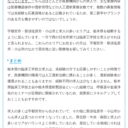
なっています。
こちらはほとんどが医療機関からの求人で、主な業務内容
は医療機器操作や透析管理などの人工透析業務全般です。複数の募集情報
では未経験も応募資格があると記載されているため、第二新卒やブランク
のある方も働きやすいのではないでしょうか。
宇都宮市・那須塩原市・小山市と求人の多いエリアは、栃木県を縦断する
ように並んでいます。一方で西の日光市側では臨床工学技士求人がそれほ
ど見られません。これらのエリアにお住まいの方は、宇都宮市・那須塩原
市・小山市のなかで居住地と近い勤務地を探してみてください。
まとめ
栃木県の臨床工学技士求人は、未経験の方でも応募しやすいことが特徴で
す。医療機関の職場では人工透析治療に携わることが多く、透析経験者が
優遇されることもありますが、経験不問の求人は少なくありません。栃木
県臨床工学技士会や栃木県透析懇談会といった組織では、呼吸器や血液浄
化のセミナーが定期的に開催されているため、就業前にスキルアップして
おくこともおすすめです。
求人の多くは宇都宮市から出されていて、その他に那須塩原市・小山市か
らも求人は見つかりやすくなっていました。県北部・中央・南部と求人の
多いエリアがバランスよく分布しているため、居住している地域にそれほ