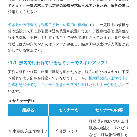
できます。
一部の求人では穿刺の経験が求められているため、応募の際は
注意
してください。
栃木県の医療機関は臨床工学技士の採用に積極的
です。一定以上の規模を
持つ施設は人工心肺装置や透析装置を設置しており、医療機器管理業務が
行える臨床工学技士を配置することで安全管理を図っています。
県中央部
付近には大学病院やがんセンターが存在し、臨床工学技士の求人需要は安
定している状況
です。
1-1. 県内で行われているセミナーでスキルアップ！
実務未経験や妊娠・出産で職場を離れた方は、現在の自分のスキルに不安
を感じて求人応募を躊躇っていないでしょうか。
栃木県の臨床工学技士会
や透析懇談会では、これから働き始める方に向けたセミナーが用意
されて
います。
＜セミナー例＞
組織名
セミナー名
セミナーの内容
呼吸器の働きや人工呼
吸器の離脱・リハビリ
栃木県臨床工学技士会
呼吸器セミナー
など、呼吸器管理にか