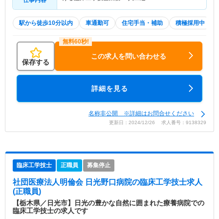
仕事内容
駅から徒歩10分以内
車通勤可
住宅手当・補助
積極採用中
この求人を問い合わせる
保存する
詳細を見る
名称非公開 ※詳細はお問合せください
更新日：2024/12/26 求人番号：9138329
臨床工学技士
正職員
募集停止
社団医療法人明倫会 日光野口病院
の臨床工学技士求人
(正職員)
【栃木県／日光市】日光の豊かな自然に囲まれた療養病院での
臨床工学技士の求人です