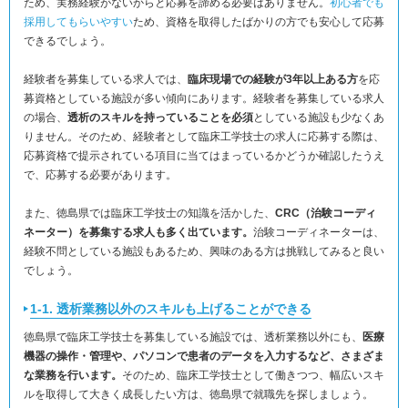
ため、実務経験がないからと応募を諦める必要はありません。
初心者でも
採用してもらいやすい
ため、資格を取得したばかりの方でも安心して応募
できるでしょう。
経験者を募集している求人では、
臨床現場での経験が3年以上ある方
を応
募資格としている施設が多い傾向にあります。経験者を募集している求人
の場合、
透析のスキルを持っていることを必須
としている施設も少なくあ
りません。そのため、経験者として臨床工学技士の求人に応募する際は、
応募資格で提示されている項目に当てはまっているかどうか確認したうえ
で、応募する必要があります。
また、徳島県では臨床工学技士の知識を活かした、
CRC（治験コーディ
ネーター）を募集する求人も多く出ています。
治験コーディネーターは、
経験不問としている施設もあるため、興味のある方は挑戦してみると良い
でしょう。
1-1. 透析業務以外のスキルも上げることができる
徳島県で臨床工学技士を募集している施設では、透析業務以外にも、
医療
機器の操作・管理や、パソコンで患者のデータを入力するなど、さまざま
な業務を行います。
そのため、臨床工学技士として働きつつ、幅広いスキ
ルを取得して大きく成長したい方は、徳島県で就職先を探しましょう。