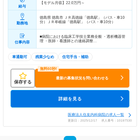
【モデル月収】
22.0
万円～
給与
徳島県 徳島市
ＪＲ高徳線「徳島駅」（バス・車10
分）ＪＲ牟岐線「徳島駅」（バス・車10分）
勤務地
■病院における臨床工学技士業務全般 ・透析機器管
理 ・医師・看護師との連絡調整…
仕事内容
車通勤可
残業少なめ
住宅手当・補助
最新の募集状況を問い合わせる
保存する
詳細を見る
医療法人住友内科病院の求人一覧
更新日：2025/12/17 求人番号：10197530