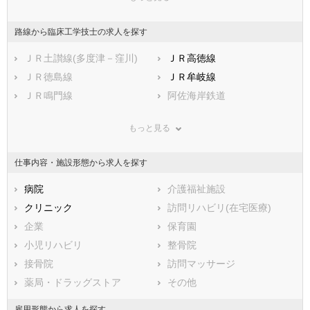
広島県
勝浦郡勝浦町
山口県
勝浦郡上勝町
徳島県
香川県
名東郡佐那河内村
愛媛県
名西郡石井町
高知県
路線から臨床工学技士の求人を探す
福岡県
名西郡神山町
佐賀県
那賀郡那賀町
長崎県
熊本県
海部郡牟岐町
ＪＲ土讃線(多度津－窪川)
大分県
海部郡美波町
ＪＲ高徳線
宮崎県
鹿児島県
海部郡海陽町
ＪＲ徳島線
沖縄県
板野郡松茂町
ＪＲ牟岐線
板野郡北島町
ＪＲ鳴門線
板野郡藍住町
阿佐海岸鉄道
板野郡板野町
板野郡上板町
もっと見る
美馬郡つるぎ町
三好郡東みよし町
仕事内容・施設形態から求人を探す
病院
介護福祉施設
クリニック
訪問リハビリ(在宅医療)
企業
保育園
小児リハビリ
整骨院
接骨院
訪問マッサージ
薬局・ドラッグストア
その他
雇用形態から求人を探す