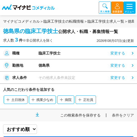
マイナビコメディカル
臨床工学技士の転職情報
臨床工学技士求人一覧
徳島
徳島県の臨床工学技士
公開求人・転職・募集情報一覧
3
求人数
件
※非公開求人を除く
2026年08月07日(金)更新
職種
臨床工学技士
変更する
勤務地
徳島県
変更する
求人条件
その他求人条件未設定
変更する
人気のこだわり条件を追加する
土日祝休
残業少なめ
病院
正社員
この検索条件を保存する
条件をクリア