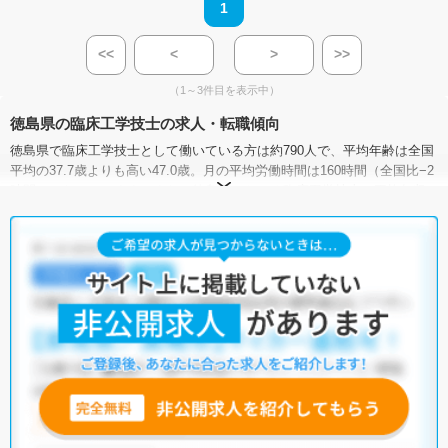
1
<<
<
>
>>
（1～3件目を表示中）
徳島県の臨床工学技士の求人・転職傾向
徳島県で臨床工学技士として働いている方は約790人で、平均年齢は全国
平均の37.7歳よりも高い47.0歳。月の平均労働時間は160時間（全国比−2
時間）となっています。また、徳島県における臨床工学技士の平均年収
は456.8万円で、全国平均の423.4万円と比べて高い状況です（ただし、年
収データは臨床工学技士を含めた「その他の保健医療従事者」の統計値
です）。
徳島県には病院が106施設、クリニックが573施設あり、臨床工学技士と
して働ける施設が豊富です。そのため、多種多様な求人の中から希望の
条件に合った職場を見つけることができるでしょう。
もし、ご希望の条件に合った求人が見つからない場合は、マイナビコメ
ディカルの無料転職サポートに登録して、キャリアアドバイザーに相談
してみるのもひとつの方法です。マイナビコメディカルでは、限定求人
や非公開求人のご紹介も行っておりますので、ぜひご活用ください。
各種数字情報は2023年3月 マイナビ調べによる