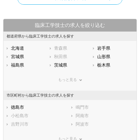
臨床工学技士の求人を絞り込む
都道府県から臨床工学技士の求人を探す
北海道
青森県
岩手県
宮城県
秋田県
山形県
福島県
茨城県
栃木県
群馬県
埼玉県
千葉県
もっと見る
東京都
神奈川県
新潟県
山梨県
長野県
富山県
市区町村から臨床工学技士の求人を探す
石川県
福井県
岐阜県
静岡県
徳島市
愛知県
鳴門市
三重県
滋賀県
小松島市
京都府
阿南市
大阪府
兵庫県
吉野川市
奈良県
阿波市
和歌山県
鳥取県
美馬市
島根県
三好市
岡山県
もっと見る