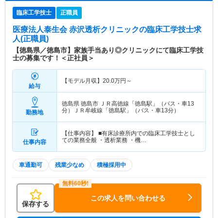
臨床工学技士
正職員
医療法人泰生会 赤沢透析クリニック
の臨床工学技士求
人(正職員)
【徳島県／徳島市】家族手当あり◎クリニックにて臨床工学技
士の募集です！＜正社員＞
【モデル月収】
20.0
万円～
給与
徳島県 徳島市
ＪＲ高徳線「徳島駅」（バス・車13
分）ＪＲ牟岐線「徳島駅」（バス・車13分）
勤務地
【仕事内容】 ■有床診療所内での臨床工学技士とし
ての業務全般 ・透析業務 ・機…
仕事内容
車通勤可
残業少なめ
積極採用中
この求人を問い合わせる
保存する