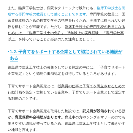
また、臨床工学技士は、病院やクリニックで以外にも、
臨床工学技士を養
成する専門学校の教員として働くこともできます。
専門学校の教員は、国
家資格取得のための授業や学生の指導を行うため、実務では得られない経
験を積むことが可能です。ただし、
臨床工学技士の専門学校の教員になる
ためには、「臨床工学技士の免許」「5年以上の実務経験」「専門学校卒
以上」を持っていることが必須
のため注意しましょう。
1-2. 子育てをサポートする企業として認定されている施設が
ある
徳島県で臨床工学技士の募集をしている施設の中には、「子育てサポート
企業認定」という徳島労働局認定を取得しているところがあります。
子育てサポート企業認定とは、
従業員の仕事と子育てを両立させるための
行動計画を策定・実施している企業を、子育てサポート企業として認定す
る制度
のことです。
子育てサポート企業認定を取得した施設では、
託児所が設備されているほ
か、育児保育料金補助があります。
育児中の方やシングルマザーの方でも
働きやすい環境が整っているため、徳島県は臨床工学技士として働きやす
い地域と言えます。