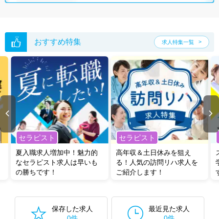
徳島県の臨床工学技士求人は3件あります。（2026年08月07日更新）
サイト上に掲載されている求人の他に、
非公開求人
もございます。
無料
転職支援サービス
にお申し込みいただくと、全求人からご希望条件に合
う求人を提案させていただきます。
おすすめ特集
求人特集一覧
徳島県の臨床工学技士求人では以下のような条件が人気です。
・
土日祝休
・
積極採用中
・
残業少なめ
・
正社員(正職員)
・
病
院
・
クリニック
他の条件でも人気の求人がございますので、「こだわり条件」から検索
いただくか、お気軽にお問い合わせください。
全国の臨床工学技士求人
から検索いただくことも可能です。
セラピスト
セラピスト
無料転職支援サービス
にお申し込みいただくと、ご希望条件をヒアリン
グした上で求人をご提案いたします。
夏入職求人増加中！魅力的
高年収＆土日休みを狙え
ご希望条件がまだ定まっていない方は
人気の希望条件をピックアップし
なセラピスト求人は早いも
る！人気の訪問リハ求人を
た求人特集
をぜひご活用ください。
の勝ちです！
ご紹介します！
転職支援の他、情報収集や募集状況の確認も、お気軽にご相談くださ
い。
保存した求人
最近見た求人
0件
0件