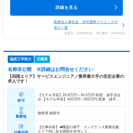
詳細を見る
医療法人泰生会 赤沢透析クリニックの
求人一覧
更新日：2025/08/18 求人番号：10184631
臨床工学技士
正職員
名称非公開
※詳細はお問合せください
【四国エリア】サービスエンジニア／業界最大手の安定企業の
求人です！
【モデル月収】
20.8
万円～
30.5
万円
程度 諸手当込
み 【モデル年収】
420
万円～
650
万円
程度 諸手当
給与
込み
徳島県 徳島市
勤務地
【仕事内容】 ■機器の保守・メンテナンス業務全般
エリア内にある病院を担当して…
仕事内容