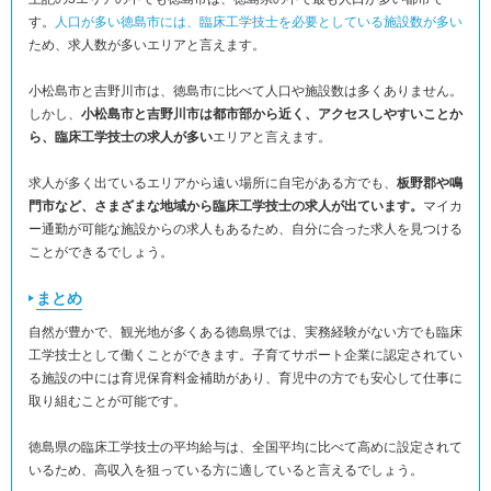
す。
人口が多い徳島市には、臨床工学技士を必要としている施設数が多い
ため、求人数が多いエリアと言えます。
小松島市と吉野川市は、徳島市に比べて人口や施設数は多くありません。
しかし、
小松島市と吉野川市は都市部から近く、アクセスしやすいことか
ら、臨床工学技士の求人が多い
エリアと言えます。
求人が多く出ているエリアから遠い場所に自宅がある方でも、
板野郡や鳴
門市など、さまざまな地域から臨床工学技士の求人が出ています。
マイカ
ー通勤が可能な施設からの求人もあるため、自分に合った求人を見つける
ことができるでしょう。
まとめ
自然が豊かで、観光地が多くある徳島県では、実務経験がない方でも臨床
工学技士として働くことができます。子育てサポート企業に認定されてい
る施設の中には育児保育料金補助があり、育児中の方でも安心して仕事に
取り組むことが可能です。
徳島県の臨床工学技士の平均給与は、全国平均に比べて高めに設定されて
いるため、高収入を狙っている方に適していると言えるでしょう。