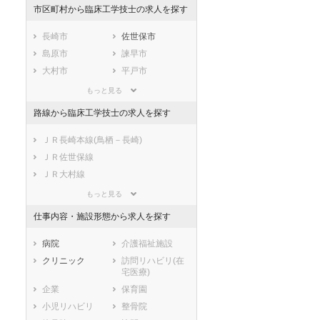
東京都
神奈川県
新潟県
市区町村から臨床工学技士の求人を探す
山梨県
長野県
富山県
石川県
福井県
岐阜県
長崎市
佐世保市
静岡県
愛知県
三重県
島原市
諫早市
滋賀県
京都府
大阪府
大村市
平戸市
兵庫県
奈良県
和歌山県
松浦市
対馬市
もっと見る
鳥取県
島根県
岡山県
壱岐市
五島市
路線から臨床工学技士の求人を探す
広島県
山口県
徳島県
西海市
雲仙市
香川県
愛媛県
高知県
南島原市
西彼杵郡長与町
ＪＲ長崎本線(鳥栖－長崎)
福岡県
佐賀県
長崎県
西彼杵郡時津町
東彼杵郡東彼杵
ＪＲ佐世保線
町
熊本県
大分県
宮崎県
ＪＲ大村線
東彼杵郡川棚町
東彼杵郡波佐見
鹿児島県
沖縄県
松浦鉄道西九州線
もっと見る
町
島原鉄道
北松浦郡小値賀
北松浦郡佐々町
仕事内容・施設形態から求人を探す
町
長崎電気軌道本線
南松浦郡新上五
病院
介護福祉施設
島町
クリニック
訪問リハビリ(在
宅医療)
企業
保育園
小児リハビリ
整骨院