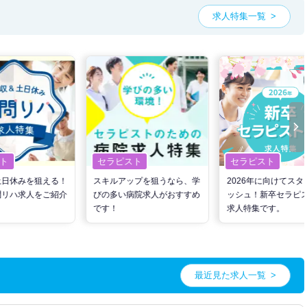
求人特集一覧
件が人気です。
助あり
・
正社員(正職員)
・
病院
・
クリニック
こだわり条件」から検索いただくか、お気軽にお問い合わせください。
も可能です。
、ご希望条件をヒアリングした上で求人をご提案いたします。
望条件をピックアップした求人特集
をぜひご活用ください。
お気軽にご相談ください。
ト
セラピスト
セラピスト
土日休みを狙える！
スキルアップを狙うなら、学
2026年に向けてスタ
問リハ求人をご紹介
びの多い病院求人がおすすめ
ッシュ！新卒セラピ
です！
求人特集です。
最近見た求人一覧