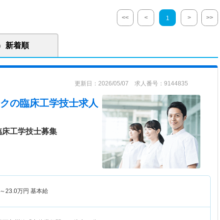
<<
<
>
>>
1
新着順
更新日：2026/05/07 求人番号：9144835
ク
の臨床工学技士求人
臨床工学技士募集
～
23.0
万円
基本給