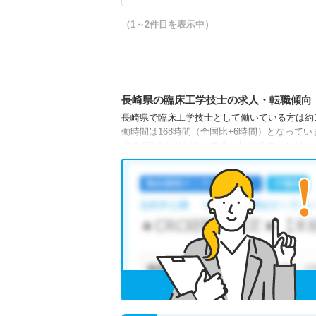
（1～2件目を表示中）
長崎県の臨床工学技士の求人・転職傾向
長崎県で臨床工学技士として働いている方は約1,
働時間は168時間（全国比+6時間）となってい
均の423.4万円と比べて低い状況です（た
です）。
長崎県には病院が147施設、クリニックが1,
な求人の中から希望の条件に合った職場を見つ
もし、ご希望の条件に合った求人が見つからな
アドバイザーに相談してみるのもひとつの方法
おりますので、ぜひご活用ください。
各種数字情報は2023年3月 マイナビ調べによる
長崎県の臨床工学技士求人は2件あります。（202
サイト上に掲載されている求人の他に、
非公開
からご希望条件に合う求人を提案させていただ