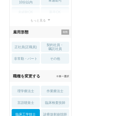
車通勤可
10分以内
未経験OK
新卒OK
もっと見る
残業少なめ
寮・借り上げ
雇用形態
託児所・
住宅手当・補助
育児補助
契約社員・
正社員(正職員)
土日祝休
無資格 OK
嘱託社員
非常勤・パート
積極採用中
WEB面接OK
その他
2027年4月入職可
夏～秋入職可
職種を変更する
※単一選択
1月入職可
理学療法士
作業療法士
言語聴覚士
臨床検査技師
臨床工学技士
診療放射線技師