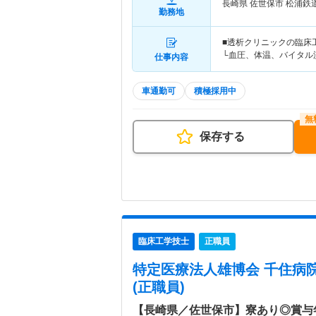
長崎県 佐世保市
松浦鉄
勤務地
■透析クリニックの臨床
└血圧、体温、バイタル
仕事内容
車通勤可
積極採用中
保存する
臨床工学技士
正職員
特定医療法人雄博会 千住病
(正職員)
【長崎県／佐世保市】寮あり◎賞与