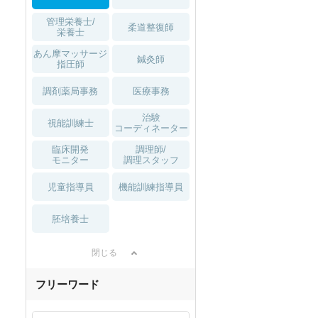
管理栄養士/
柔道整復師
栄養士
あん摩マッサージ
鍼灸師
指圧師
調剤薬局事務
医療事務
治験
視能訓練士
コーディネーター
臨床開発
調理師/
モニター
調理スタッフ
児童指導員
機能訓練指導員
胚培養士
閉じる
フリーワード