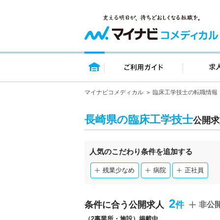
トップページ
ご利用ガイ
マイナビコメディカル
臨床工学技士の転職情報
長崎県の臨床工学技士
公開求
人気のこだわり条件を追加する
残業少なめ
病院
正社員
2
条件に合う公開求人
非公
（2事業所・施設）掲載中