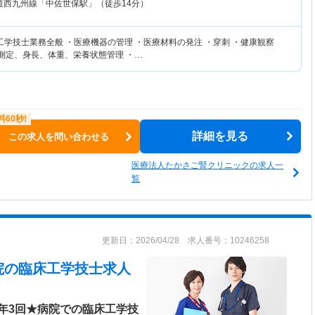
道西九州線「中佐世保駅」（徒歩14分）
工学技士業務全般 ・医療機器の管理 ・医療材料の発注 ・穿刺 ・健康観察
測定、身長、体重、栄養状態管理 ・…
詳細を見る
この求人を問い合わせる
医療法人たかさご腎クリニックの求人一
覧
更新日：2026/04/28 求人番号：10246258
院
の臨床工学技士求人
年3回★病院での臨床工学技