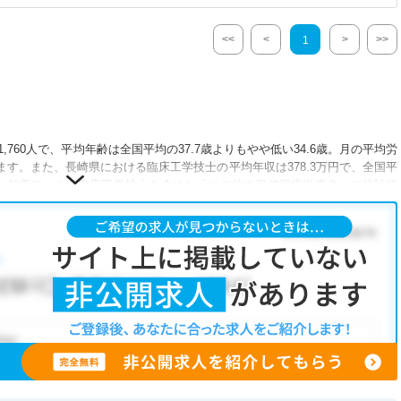
<<
<
>
>>
1
760人で、平均年齢は全国平均の37.7歳よりもやや低い34.6歳。月の平均労
ます。また、長崎県における臨床工学技士の平均年収は378.3万円で、全国平
だし、年収データは臨床工学技士を含めた「その他の保健医療従事者」の統計値
075施設あり、臨床工学技士として働ける施設が豊富です。そのため、多種多様
けることができるでしょう。
い場合は、マイナビコメディカルの無料転職サポートに登録して、キャリア
です。マイナビコメディカルでは、限定求人や非公開求人のご紹介も行って
6年08月07日更新）
求人
もございます。
無料転職支援サービス
にお申し込みいただくと、全求人
きます。