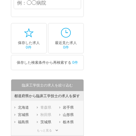
保存した求人
最近見た求人
0件
0件
保存した検索条件から再検索する
0件
セラピスト
セラピスト
ートダ
世の中の需要の高まりととも
ワークライフバランス重視派
臨床工学技士の求人を絞り込む
スト向け
に増加傾向の「介護施設」求
の方へ！なぜ120日が基準？
人をご紹介！
数え方も解説
都道府県から臨床工学技士の求人を探す
北海道
青森県
岩手県
宮城県
秋田県
山形県
福島県
茨城県
栃木県
群馬県
埼玉県
千葉県
もっと見る