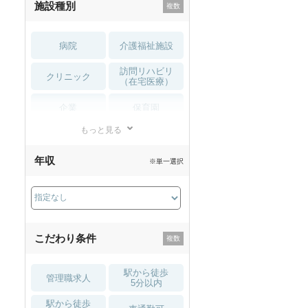
施設種別
病院
介護福祉施設
訪問リハビリ
クリニック
（在宅医療）
企業
保育園
もっと見る
小児リハビリ
整骨院
年収
※単一選択
接骨院
訪問マッサージ
薬局・
その他
ドラッグストア
こだわり条件
駅から徒歩
管理職求人
5分以内
駅から徒歩