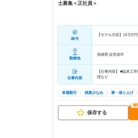
士募集＜正社員＞
【モデル月収】
19.5
万円
給与
長崎県 佐世保市
勤務地
【仕事内容】 ■臨床工
理など
仕事内容
車通勤可
残業少なめ
寮・借り上げ
保存する