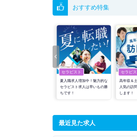
おすすめ特集
長崎県の臨床工学技士求人では以下のような条
・
積極採用中
・
残業少なめ
・
住宅手当・補
他の条件でも人気の求人がございますので、「
全国の臨床工学技士求人
から検索いただくこと
無料転職支援サービス
にお申し込みいただくと
ご希望条件がまだ定まっていない方は
人気の希
転職支援の他、情報収集や募集状況の確認も、
セラピスト
セラピスト
セラピス
転職で高収入を狙う！計画的
夏入職求人増加中！魅力的な
高年収＆
な活動でPTの好条件求人を
セラピスト求人は早いもの勝
人気の訪
見つけるには？
ちです！
します！
最近見た求人