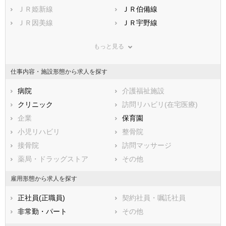
鹿児島県
備前市
ＪＲ姫新線
沖縄県
瀬戸内市
ＪＲ伯備線
赤磐市
ＪＲ因美線
真庭市
ＪＲ宇野線
美作市
ＪＲ本四備讃線(茶屋町－児
浅口市
ＪＲ吉備線
島)
もっと見る
和気郡和気町
都窪郡早島町
ＪＲ芸備線
ＪＲ津山線
浅口郡里庄町
小田郡矢掛町
仕事内容・施設形態から求人を探す
智頭急行
水島臨海鉄道
真庭郡新庄村
苫田郡鏡野町
井原鉄道
岡山電気軌道東山線
勝田郡勝央町
病院
勝田郡奈義町
介護福祉施設
岡山電気軌道清輝橋線
英田郡西粟倉村
クリニック
久米郡久米南町
訪問リハビリ(在宅医療)
久米郡美咲町
企業
加賀郡吉備中央町
保育園
小児リハビリ
整骨院
接骨院
訪問マッサージ
薬局・ドラッグストア
その他
雇用形態から求人を探す
正社員(正職員)
契約社員・嘱託社員
非常勤・パート
その他