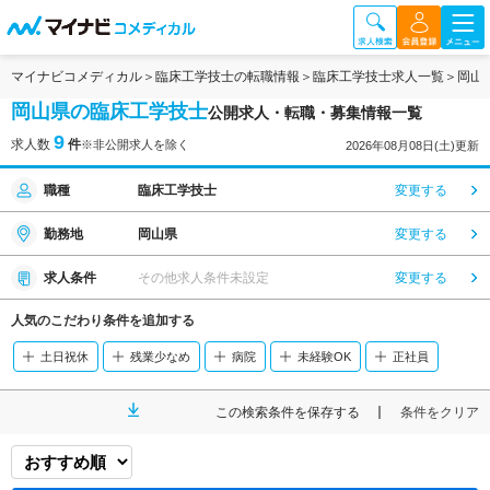
マイナビコメディカル
臨床工学技士の転職情報
臨床工学技士求人一覧
岡山
岡山県の臨床工学技士
公開求人・転職・募集情報一覧
9
求人数
件
※非公開求人を除く
2026年08月08日(土)更新
職種
臨床工学技士
変更する
勤務地
岡山県
変更する
求人条件
その他求人条件未設定
変更する
人気のこだわり条件を追加する
土日祝休
残業少なめ
病院
未経験OK
正社員
この検索条件を保存する
条件をクリア