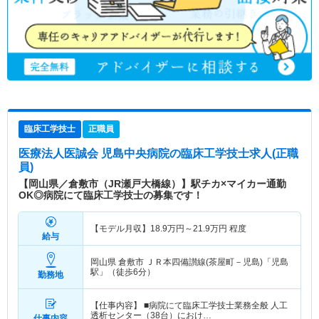
臨床工学技士
正職員
医療法人医誠会 児島中央病院
の臨床工学技士求人(正職
員)
【岡山県／倉敷市（JR瀬戸大橋線）】駅チカ×マイカー通勤
OK◎病院にて臨床工学技士の募集です！
【モデル月収】
18.9
万円～
21.9
万円
程度
給与
岡山県 倉敷市
ＪＲ本四備讃線(茶屋町－児島)「児島
駅」（徒歩6分）
勤務地
【仕事内容】 ■病院にて臨床工学技士業務全般 人工
透析センター（38台）におけ…
仕事内容