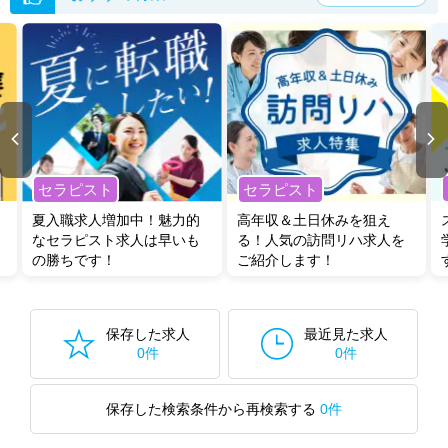
岡山県の臨床工学技士求人では以下のような条件が人気です。
・
土日祝休
・
積極採用中
・
残業少なめ
・
正社員(正職員)
・
病
院
・
クリニック
・
保育園
他の条件でも人気の求人がございますので、「こだわり条件」から検索
いただくか、お気軽にお問い合わせください。
全国の臨床工学技士求人
から検索いただくことも可能です。
セラピスト
セラピスト
無料転職支援サービス
にお申し込みいただくと、ご希望条件をヒアリン
グした上で求人をご提案いたします。
夏入職求人増加中！魅力的
高年収＆土日休みを狙え
ご希望条件がまだ定まっていない方は
人気の希望条件をピックアップし
なセラピスト求人は早いも
る！人気の訪問リハ求人を
た求人特集
をぜひご活用ください。
の勝ちです！
ご紹介します！
転職支援の他、情報収集や募集状況の確認も、お気軽にご相談くださ
い。
保存した求人
最近見た求人
0件
0件
保存した検索条件から再検索する
0件