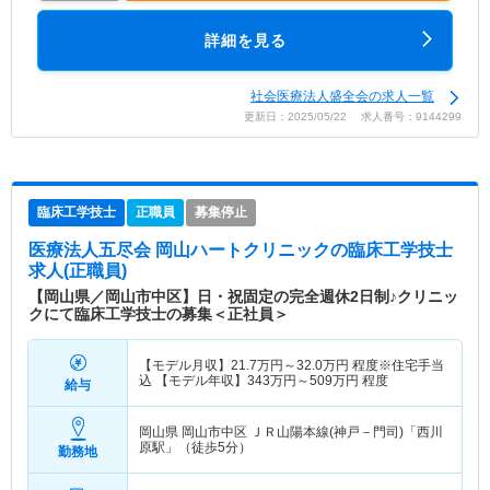
詳細を見る
社会医療法人盛全会の求人一覧
更新日：2025/05/22 求人番号：9144299
臨床工学技士
正職員
募集停止
医療法人五尽会 岡山ハートクリニック
の臨床工学技士
求人(正職員)
【岡山県／岡山市中区】日・祝固定の完全週休2日制♪クリニッ
クにて臨床工学技士の募集＜正社員＞
【モデル月収】
21.7
万円～
32.0
万円
程度※住宅手当
込 【モデル年収】
343
万円～
509
万円
程度
給与
岡山県 岡山市中区
ＪＲ山陽本線(神戸－門司)「西川
原駅」（徒歩5分）
勤務地