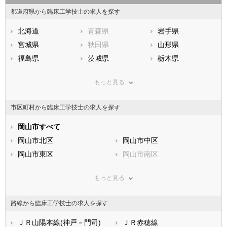
都道府県から臨床工学技士の求人を探す
北海道
青森県
岩手県
宮城県
秋田県
山形県
福島県
茨城県
栃木県
群馬県
埼玉県
千葉県
もっと見る
東京都
神奈川県
新潟県
山梨県
長野県
富山県
市区町村から臨床工学技士の求人を探す
石川県
福井県
岐阜県
静岡県
岡山市すべて
愛知県
三重県
滋賀県
岡山市北区
京都府
岡山市中区
大阪府
兵庫県
岡山市東区
奈良県
岡山市南区
和歌山県
鳥取県
市部
島根県
岡山県
もっと見る
広島県
倉敷市
山口県
津山市
徳島県
香川県
玉野市
愛媛県
笠岡市
高知県
路線から臨床工学技士の求人を探す
福岡県
井原市
佐賀県
総社市
長崎県
熊本県
高梁市
ＪＲ山陽本線(神戸－門司)
大分県
新見市
ＪＲ赤穂線
宮崎県