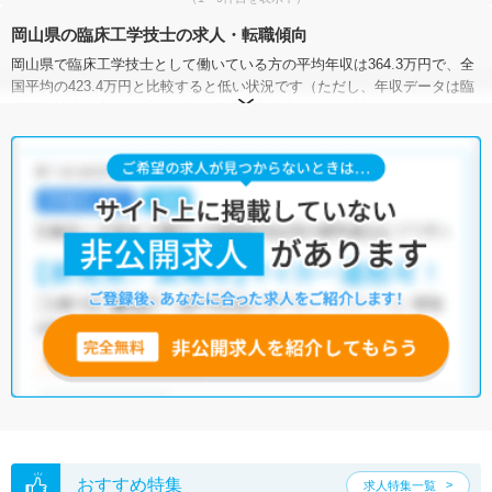
岡山県の臨床工学技士の求人・転職傾向
岡山県で臨床工学技士として働いている方の平均年収は364.3万円で、全
国平均の423.4万円と比較すると低い状況です（ただし、年収データは臨
床工学技士を含めた「その他の保健医療従事者」の統計値です）。ま
た、岡山県における臨床工学技士の求人賃金（月額）は、20.3万～26.2万
円となっています。
有効求人倍率は、全国平均が1.12倍なのに対して岡山県は0.97倍。こちら
もやや低い状況です。一方で、岡山県には病院が159施設、クリニックが
1,313施設あり、臨床工学技士として働ける施設が豊富です。多種多様な
求人の中から、ぜひ自分の条件に合った職場を探してみてください。
マイナビコメディカルでは、サイトに掲載されていない非公開求人や限
定求人も多数取り扱っております。もしご希望の条件に合った求人が見
つからない場合は、キャリアアドバイザーが非公開求人を含む中から厳
選してご紹介いたしますので、ぜひご活用ください。
※各種数字情報は2022年10月 マイナビ調べによる
岡山県の臨床工学技士求人は9件あります。（2026年08月08日更新）
サイト上に掲載されている求人の他に、
非公開求人
もございます。
無料
転職支援サービス
にお申し込みいただくと、全求人からご希望条件に合
う求人を提案させていただきます。
おすすめ特集
求人特集一覧