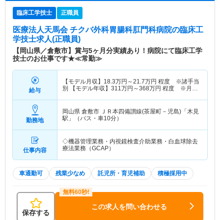
臨床工学技士
正職員
医療法人天馬会 チクバ外科胃腸科肛門科病院
の臨床工
学技士求人(正職員)
【岡山県／倉敷市】賞与5ヶ月分実績あり！病院にて臨床工学
技士のお仕事です★≪常勤≫
【モデル月収】
18.3
万円～
21.7
万円
程度 ※諸手当
別 【モデル年収】
311
万円～
368
万円
程度 ※月収
給与
×12ヶ月＋賞与（諸手当別）
岡山県 倉敷市
ＪＲ本四備讃線(茶屋町－児島)「木見
駅」（バス・車10分）
勤務地
◇機器管理業務・内視鏡検査介助業務・白血球除去
療法業務（GCAP）
仕事内容
車通勤可
残業少なめ
託児所・育児補助
積極採用中
この求人を問い合わせる
保存する