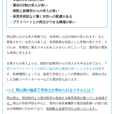
・週休2日制の求人が多い
・病院と診療所からの求人が多い
・保育所併設など働く女性への配慮がある
・プライベートとの両立ができる職場が多い
岡山県における求人情報では、全体的に上記の傾向が見られます。また、
募集されている求人の多くは、長期勤務を前提とした常勤の求人です。そ
のため、長期的に働きスキルを向上させたい方にとっては、選択肢が豊富
な地域と言えます。
企業からの求人よりも、病院や診療所からの求人が大半を占めており、
子
育てやプライベートとの両立に協力的な職場が多いことも大きな特徴
で
す。医療機関によっては、臨床工学技士としての業務以外に、資格を活か
した治験コーディネーターなどの選択肢もあります。
1-1. 岡山県の臨床工学技士が求められるスキルとは？
岡山県は、明治時代より西洋医学を推進する教育環境が整っている地域で
す。
岡山大学医学部を中心に、県内の各医療機関で最先端医療への取り組
みが積極的に行われており、
医師数も全国平均を上回っています。