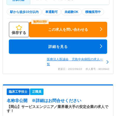
駅から徒歩10分以内
車通勤可
未経験OK
積極採用中
この求人を問い合わせる
保存する
詳細を見る
医療法人医誠会 児島中央病院の求人一
覧
更新日：2022/09/22 求人番号：9019942
臨床工学技士
正職員
名称非公開
※詳細はお問合せください
【岡山】サービスエンジニア／業界最大手の安定企業の求人で
す！