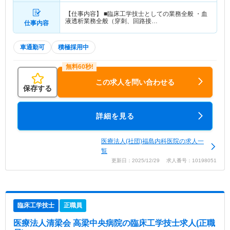
【仕事内容】 ■臨床工学技士としての業務全般 ・血
液透析業務全般（穿刺、回路接…
仕事内容
車通勤可
積極採用中
この求人を問い合わせる
保存する
詳細を見る
医療法人(社団)福島内科医院の求人一
覧
更新日：2025/12/29 求人番号：10198051
臨床工学技士
正職員
医療法人清梁会 高梁中央病院
の臨床工学技士求人(正職