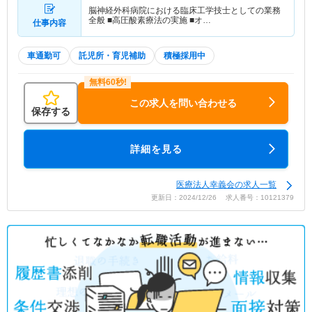
脳神経外科病院における臨床工学技士としての業務
全般 ■高圧酸素療法の実施 ■オ…
仕事内容
車通勤可
託児所・育児補助
積極採用中
この求人を問い合わせる
保存する
詳細を見る
医療法人幸義会の求人一覧
更新日：2024/12/26 求人番号：10121379