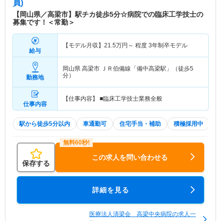
員)
【岡山県／高梁市】駅チカ徒歩5分☆病院での臨床工学技士の
募集です！＜常勤＞
【モデル月収】
21.5
万円～
程度 3年制卒モデル
給与
岡山県 高梁市
ＪＲ伯備線「備中高梁駅」（徒歩5
分）
勤務地
【仕事内容】 ■臨床工学技士業務全般
仕事内容
駅から徒歩5分以内
車通勤可
住宅手当・補助
積極採用中
この求人を問い合わせる
保存する
詳細を見る
医療法人清梁会 高梁中央病院の求人一