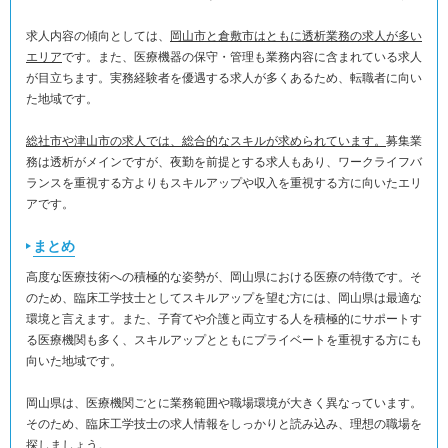
求人内容の傾向としては、
岡山市と倉敷市はともに透析業務の求人が多い
エリア
です。また、医療機器の保守・管理も業務内容に含まれている求人
が目立ちます。実務経験者を優遇する求人が多くあるため、転職者に向い
た地域です。
総社市や津山市の求人では、総合的なスキルが求められています。
募集業
務は透析がメインですが、夜勤を前提とする求人もあり、ワークライフバ
ランスを重視する方よりもスキルアップや収入を重視する方に向いたエリ
アです。
まとめ
高度な医療技術への積極的な姿勢が、岡山県における医療の特徴です。そ
のため、臨床工学技士としてスキルアップを望む方には、岡山県は最適な
環境と言えます。また、子育てや介護と両立する人を積極的にサポートす
る医療機関も多く、スキルアップとともにプライベートを重視する方にも
向いた地域です。
岡山県は、医療機関ごとに業務範囲や職場環境が大きく異なっています。
そのため、臨床工学技士の求人情報をしっかりと読み込み、理想の職場を
探しましょう。