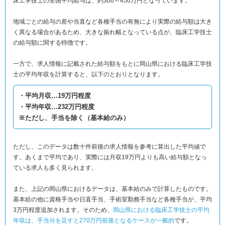
床工学技士の全国平均給与は、約300～450万円となっています。
地域ごとの給与の差や当直など各種手当の有無により実際の給与額は大き
く異なる場合があるため、大きな振れ幅となっている点が、臨床工学技士
の給与額に関する特徴です。
一方で、求人情報に記載された給与額をもとに岡山県における臨床工学技
士の平均年収を計算すると、以下のとおりとなります。
・平均月収…19万円程度
・平均年収…232万円程度
※ただし、手当を除く（基本給のみ）
ただし、このデータは数十件前後の求人情報を参考に算出した平均値で
す。あくまで平均であり、実際には月収19万円よりも高い給与額となっ
ている求人も多く見られます。
また、上記の岡山県におけるデータは、基本給のみで計算したものです。
基本給の他に資格手当や日直手当、手術室勤務手当など各種手当が、平均
3万円程度追加されます。そのため、
岡山県における臨床工学技士の平均
年収は、手当分を足すと270万円前後となるケースが一般的
です。