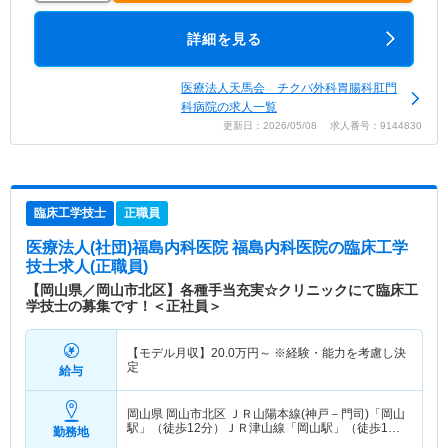
詳細を見る
医療法人天馬会 チクバ外科胃腸科肛門
科病院の求人一覧
更新日：2026/05/08 求人番号：9144830
臨床工学技士
正職員
医療法人(社団)福島内科医院 福島内科医院
の臨床工学
技士求人(正職員)
【岡山県／岡山市北区】各種手当充実☆クリニックにて臨床工
学技士の募集です！＜正社員＞
【モデル月収】
20.0
万円～
※経験・能力を考慮し決
定
給与
岡山県 岡山市北区
ＪＲ山陽本線(神戸－門司)「岡山
駅」（徒歩12分）ＪＲ津山線「岡山駅」（徒歩12
勤務地
分） 他