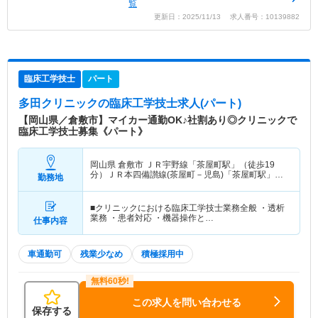
覧
更新日：2025/11/13 求人番号：10139882
臨床工学技士
パート
多田クリニック
の臨床工学技士求人(パート)
【岡山県／倉敷市】マイカー通勤OK♪社割あり◎クリニックで
臨床工学技士募集《パート》
岡山県 倉敷市
ＪＲ宇野線「茶屋町駅」（徒歩19
分）ＪＲ本四備讃線(茶屋町－児島)「茶屋町駅」
勤務地
（徒歩19分）
■クリニックにおける臨床工学技士業務全般 ・透析
業務 ・患者対応 ・機器操作と…
仕事内容
車通勤可
残業少なめ
積極採用中
この求人を問い合わせる
保存する