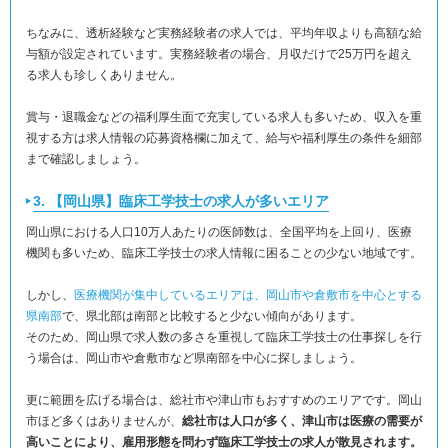
ちなみに、透析経験など実務経験者の求人では、平均年収よりも高額な給
与額が設定されています。実務経験者の場合、月収だけで25万円を超え
る求人も珍しくありません。
賞与・退職金などの福利厚生面で充実している求人も多いため、収入を重
視する方は求人情報の応募資格欄に加えて、給与や福利厚生の条件を細部
まで確認しましょう。
3. 【岡山県】臨床工学技士の求人が多いエリア
岡山県における人口10万人あたりの医師数は、全国平均を上回り、医療
機関も多いため、臨床工学技士の求人情報に困ることの少ない地域です。
しかし、
医療機関が集中しているエリアは、岡山市や倉敷市を中心とする
県南部
で、県北部は南部と比較すると少ない傾向があります。
そのため、岡山県で求人数の多さを重視して臨床工学技士の仕事探しを行
う場合は、岡山市や倉敷市など県南部を中心に探しましょう。
更に範囲を広げる場合は、総社市や津山市もおすすめのエリアです。岡山
市ほど多くはありませんが、
総社市は人口が多く、津山市は医療の需要が
高いことにより、雇用形態を問わず臨床工学技士の求人が散見されます。