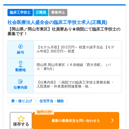
臨床工学技士
正職員
募集停止
社会医療法人盛全会
の臨床工学技士求人(正職員)
【岡山県／岡山市東区】社員寮あり★病院にて臨床工学技士の
募集です！
【モデル月収】
20.5
万円～
程度※諸手当込 【モデ
ル年収】
300
万円～
程度
給与
岡山県 岡山市東区
ＪＲ赤穂線「西大寺駅」（バ
ス・車5分）
勤務地
【仕事内容】 ◇病院での臨床工学技士業務全般 ・
入院透析・外来透析関連業務・病…
仕事内容
寮・借り上げ
住宅手当・補助
最新の募集状況を問い合わせる
保存する