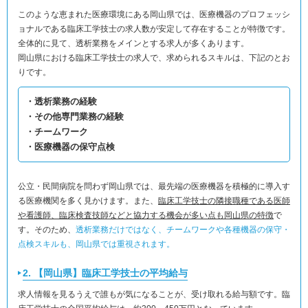
このような恵まれた医療環境にある岡山県では、医療機器のプロフェッシ
ョナルである臨床工学技士の求人数が安定して存在することが特徴です。
全体的に見て、透析業務をメインとする求人が多くあります。
岡山県における臨床工学技士の求人で、求められるスキルは、下記のとお
りです。
・透析業務の経験
・その他専門業務の経験
・チームワーク
・医療機器の保守点検
公立・民間病院を問わず岡山県では、最先端の医療機器を積極的に導入す
る医療機関を多く見かけます。また、
臨床工学技士の隣接職種である医師
や看護師、臨床検査技師などと協力する機会が多い点も岡山県の特徴
で
す。そのため、
透析業務だけではなく、チームワークや各種機器の保守・
点検スキルも、岡山県では重視されます。
2. 【岡山県】臨床工学技士の平均給与
求人情報を見るうえで誰もが気になることが、受け取れる給与額です。臨