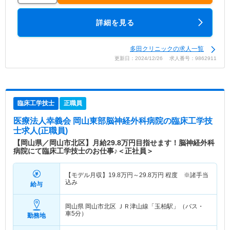
詳細を見る
多田クリニックの求人一覧
更新日：2024/12/26 求人番号：9862911
臨床工学技士
正職員
医療法人幸義会 岡山東部脳神経外科病院
の臨床工学技
士求人(正職員)
【岡山県／岡山市北区】月給29.8万円目指せます！脳神経外科
病院にて臨床工学技士のお仕事♪＜正社員＞
【モデル月収】
19.8
万円～
29.8
万円
程度 ※諸手当
込み
給与
岡山県 岡山市北区
ＪＲ津山線「玉柏駅」（バス・
車5分）
勤務地