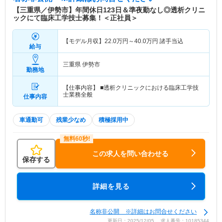
【三重県／伊勢市】年間休日123日＆準夜勤なし◎透析クリニ
ックにて臨床工学技士募集！＜正社員＞
【モデル月収】
22.0
万円～
40.0
万円
諸手当込
給与
三重県 伊勢市
勤務地
【仕事内容】 ■透析クリニックにおける臨床工学技
士業務全般
仕事内容
車通勤可
残業少なめ
積極採用中
この求人を問い合わせる
保存する
詳細を見る
名称非公開 ※詳細はお問合せください
更新日：2025/12/05 求人番号：10185344