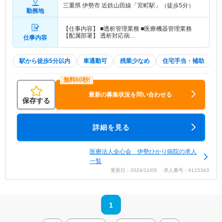
三重県 伊勢市
近鉄山田線「宮町駅」（徒歩5分）
勤務地
【仕事内容】 ■透析管理業務 ■医療機器管理業務
【配属部署】 透析対応病…
仕事内容
駅から徒歩5分以内
車通勤可
残業少なめ
住宅手当・補助
最新の募集状況を問い合わせる
保存する
詳細を見る
医療法人全心会 伊勢ひかり病院の求人
一覧
更新日：2024/11/05 求人番号：9115343
1