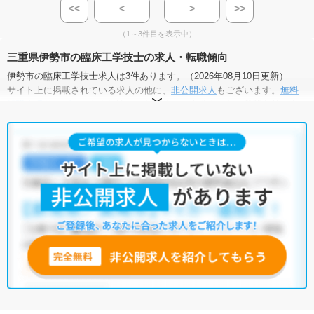
<<
<
>
>>
（1～3件目を表示中）
三重県伊勢市の臨床工学技士の求人・転職傾向
伊勢市の臨床工学技士求人は3件あります。（2026年08月10日更新）
サイト上に掲載されている求人の他に、
非公開求人
もございます。
無料
転職支援サービス
にお申し込みいただくと、全求人からご希望条件に合
う求人を提案させていただきます。
伊勢市の臨床工学技士求人では以下のような条件が人気です。
・
積極採用中
・
残業少なめ
・
住宅手当・補助あり
・
正社員(正職員)
・
病院
・
クリニック
他の条件でも人気の求人がございますので、「こだわり条件」から検索
いただくか、お気軽にお問い合わせください。
全国の臨床工学技士求人
から検索いただくことも可能です。
無料転職支援サービス
にお申し込みいただくと、ご希望条件をヒアリン
グした上で求人をご提案いたします。
ご希望条件がまだ定まっていない方は
人気の希望条件をピックアップし
た求人特集
をぜひご活用ください。