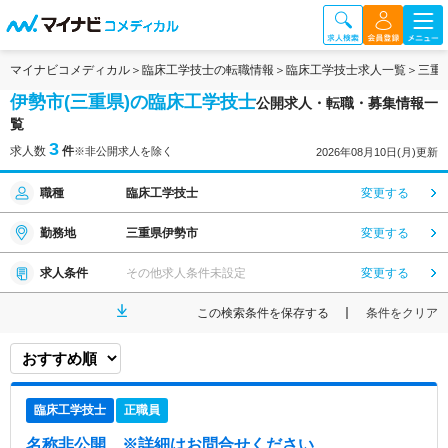
マイナビコメディカル
臨床工学技士の転職情報
臨床工学技士求人一覧
三重
伊勢市(三重県)の臨床工学技士
公開求人・転職・募集情報一
覧
3
求人数
件
※非公開求人を除く
2026年08月10日(月)更新
職種
臨床工学技士
変更する
勤務地
三重県伊勢市
変更する
求人条件
その他求人条件未設定
変更する
この検索条件を保存する
条件をクリア
臨床工学技士
正職員
名称非公開
※詳細はお問合せください