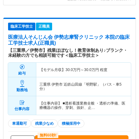
臨床工学技士
正職員
医療法人そんじん会 伊勢志摩腎クリニック 本院
の臨床
工学技士求人(正職員)
【三重県／伊勢市】残業ほぼなし！教育体制あり♪ブランク・
未経験の方でも相談可能です＜臨床工学技士＞
【モデル月収】
30.0
万円～
30.0
万円
程度
給与
三重県 伊勢市
近鉄山田線「明野駅」（バス・車5
分）
勤務地
【仕事内容】 ■透析看護業務全般 ・透析の準備、医
療機器の操作、穿刺、抜針、止…
仕事内容
車通勤可
残業少なめ
積極採用中