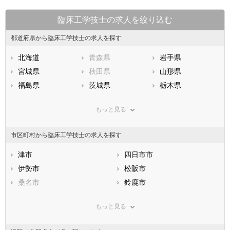
臨床工学技士の求人を絞り込む
都道府県から臨床工学技士の求人を探す
北海道
青森県
岩手県
宮城県
秋田県
山形県
福島県
茨城県
栃木県
群馬県
埼玉県
千葉県
もっと見る
東京都
神奈川県
新潟県
山梨県
長野県
富山県
市区町村から臨床工学技士の求人を探す
石川県
福井県
岐阜県
静岡県
津市
愛知県
四日市市
三重県
滋賀県
伊勢市
京都府
松阪市
大阪府
兵庫県
桑名市
奈良県
鈴鹿市
和歌山県
鳥取県
名張市
島根県
尾鷲市
岡山県
もっと見る
広島県
亀山市
山口県
鳥羽市
徳島県
香川県
熊野市
愛媛県
いなべ市
高知県