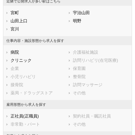
近隣で公開求人が多い駅はこちら
福岡県
志摩市
佐賀県
伊賀市
長崎県
熊本県
桑名郡木曽岬町
宮町
大分県
員弁郡東員町
宇治山田
宮崎県
鹿児島県
三重郡菰野町
山田上口
沖縄県
三重郡朝日町
明野
三重郡川越町
宮川
多気郡多気町
多気郡明和町
多気郡大台町
仕事内容・施設形態から求人を探す
度会郡玉城町
度会郡度会町
病院
介護福祉施設
度会郡大紀町
度会郡南伊勢町
クリニック
訪問リハビリ(在宅医療)
北牟婁郡紀北町
南牟婁郡御浜町
企業
保育園
南牟婁郡紀宝町
小児リハビリ
整骨院
接骨院
訪問マッサージ
薬局・ドラッグストア
その他
雇用形態から求人を探す
正社員(正職員)
契約社員・嘱託社員
非常勤・パート
その他