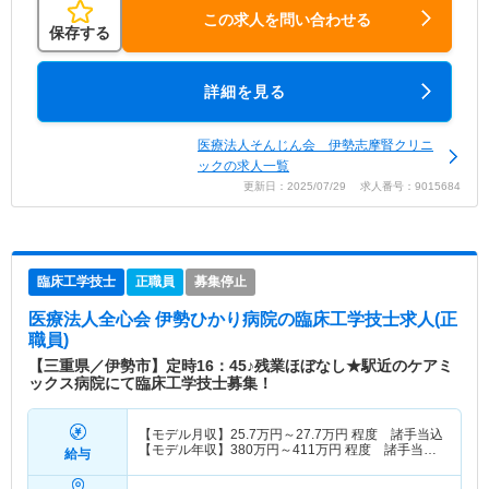
この求人を問い合わせる
保存する
詳細を見る
医療法人そんじん会 伊勢志摩腎クリニ
ックの求人一覧
更新日：2025/07/29 求人番号：9015684
臨床工学技士
正職員
募集停止
医療法人全心会 伊勢ひかり病院
の臨床工学技士求人(正
職員)
【三重県／伊勢市】定時16：45♪残業ほぼなし★駅近のケアミ
ックス病院にて臨床工学技士募集！
【モデル月収】
25.7
万円～
27.7
万円
程度 諸手当込
【モデル年収】
380
万円～
411
万円
程度 諸手当・
給与
賞与込