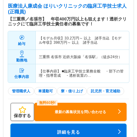
医療法人康成会 ほりいクリニック
の臨床工学技士求人
(正職員)
【三重県／名張市】 年収400万円以上も狙えます！透析クリ
ニックにて臨床工学技士責任者の募集です！
【モデル月収】
33.2
万円～
以上 諸手当込 【モデ
ル年収】
398
万円～
以上 諸手当込
給与
三重県 名張市
近鉄大阪線「名張駅」（徒歩24分）
勤務地
【仕事内容】 ■臨床工学技士業務全般 ・部下の管
理・指導育成 ・透析装置の…
仕事内容
管理職求人
車通勤可
寮・借り上げ
託児所・育児補助
最新の募集状況を問い合わせる
保存する
詳細を見る