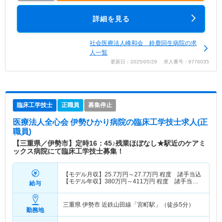
詳細を見る
社会医療法人峰和会 鈴鹿回生病院の求
人一覧
更新日：2025/05/29 求人番号：9776035
臨床工学技士
正職員
募集停止
医療法人全心会 伊勢ひかり病院
の臨床工学技士求人(正
職員)
【三重県／伊勢市】定時16：45♪残業ほぼなし★駅近のケアミ
ックス病院にて臨床工学技士募集！
【モデル月収】
25.7
万円～
27.7
万円
程度 諸手当込
【モデル年収】
380
万円～
411
万円
程度 諸手当・
給与
賞与込
三重県 伊勢市
近鉄山田線「宮町駅」（徒歩5分）
勤務地