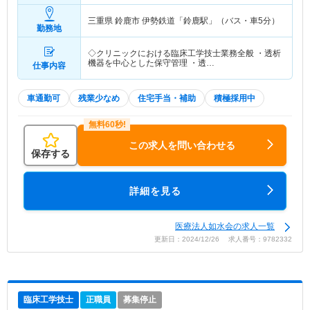
三重県 鈴鹿市
伊勢鉄道「鈴鹿駅」（バス・車5分）
勤務地
◇クリニックにおける臨床工学技士業務全般 ・透析
機器を中心とした保守管理 ・透…
仕事内容
車通勤可
残業少なめ
住宅手当・補助
積極採用中
この求人を問い合わせる
保存する
詳細を見る
医療法人如水会の求人一覧
更新日：2024/12/26 求人番号：9782332
臨床工学技士
正職員
募集停止