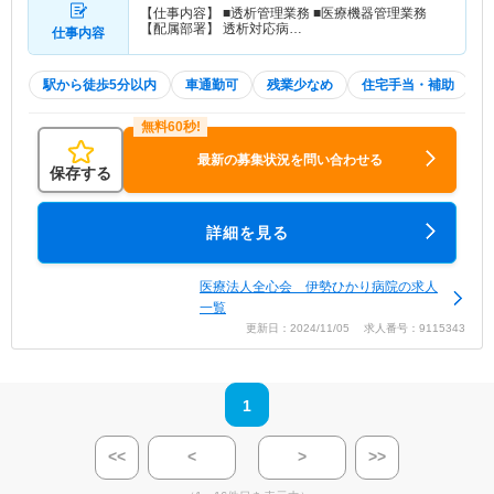
【仕事内容】 ■透析管理業務 ■医療機器管理業務
【配属部署】 透析対応病…
仕事内容
駅から徒歩5分以内
車通勤可
残業少なめ
住宅手当・補助
最新の募集状況を問い合わせる
保存する
詳細を見る
医療法人全心会 伊勢ひかり病院の求人
一覧
更新日：2024/11/05 求人番号：9115343
1
<<
<
>
>>