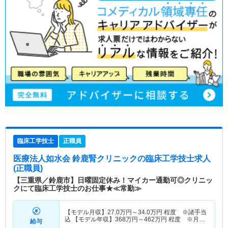
臨床工学技士
正職員
医療法人如水会 鈴鹿腎クリニック
の臨床工学技士求人
(正職員)
【三重県／鈴鹿市】日曜固定休み！マイカー通勤可◎クリニッ
クにて臨床工学技士のお仕事★≪常勤≫
【モデル月収】
27.0
万円～
34.0
万円
程度 ※諸手当
込 【モデル年収】
368
万円～
462
万円
程度 ※月収
給与
×12ヵ月＋賞与