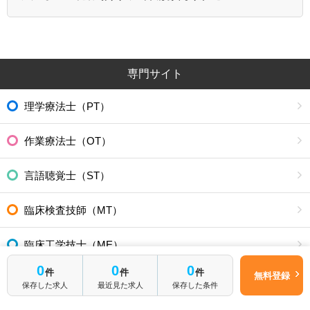
専門サイト
理学療法士（PT）
作業療法士（OT）
言語聴覚士（ST）
臨床検査技師（MT）
臨床工学技士（ME）
0
0
0
件
件
件
無料登録
診療放射線技師（RT）
保存した求人
最近見た求人
保存した条件