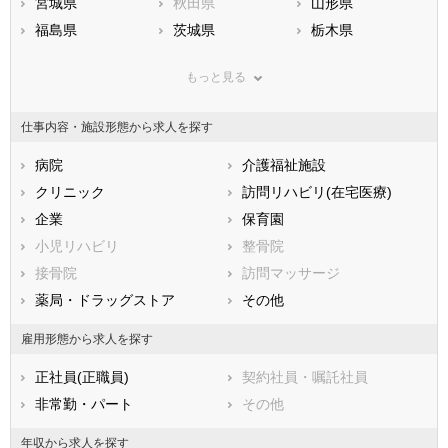
宮城県
秋田県
山形県
福島県
茨城県
栃木県
群馬県
埼玉県
千葉県
もっと見る
東京都
神奈川県
新潟県
山梨県
長野県
富山県
仕事内容・施設形態から求人を探す
石川県
福井県
岐阜県
静岡県
病院
愛知県
介護福祉施設
三重県
滋賀県
クリニック
京都府
訪問リハビリ(在宅医療)
大阪府
兵庫県
企業
奈良県
保育園
和歌山県
鳥取県
小児リハビリ
島根県
整骨院
岡山県
広島県
接骨院
山口県
訪問マッサージ
徳島県
香川県
薬局・ドラッグストア
愛媛県
その他
高知県
福岡県
佐賀県
長崎県
雇用形態から求人を探す
熊本県
大分県
宮崎県
正社員(正職員)
契約社員・嘱託社員
鹿児島県
沖縄県
非常勤・パート
その他
年収から求人を探す