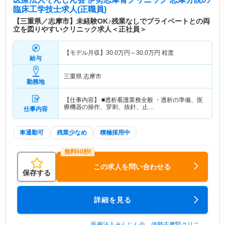
臨床工学技士求人(正職員)
【三重県／志摩市】未経験OK♪残業なしでプライベートとの両
立を図りやすいクリニック求人＜正社員＞
【モデル月収】
30.0
万円～
30.0
万円
程度
給与
三重県 志摩市
勤務地
【仕事内容】 ■透析看護業務全般 ・透析の準備、医
療機器の操作、穿刺、抜針、止…
仕事内容
車通勤可
残業少なめ
積極採用中
この求人を問い合わせる
保存する
詳細を見る
医療法人そんじん会 伊勢志摩腎クリニ