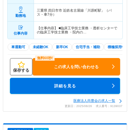
賞与込
三重県 四日市市
近鉄名古屋線「川原町駅」（バ
ス・車7分）
勤務地
【仕事内容】 ■臨床工学技士業務 ・透析センターで
の臨床工学技士業務 ・院内の…
仕事内容
車通勤可
未経験OK
新卒OK
住宅手当・補助
積極採用中
この求人を問い合わせる
保存する
詳細を見る
医療法人尚豊会の求人一覧
更新日：2025/08/26 求人番号：9139037