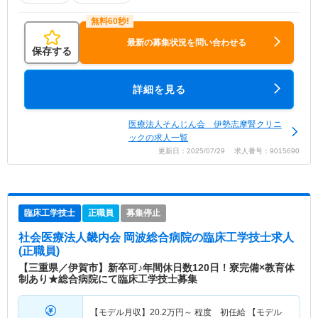
最新の募集状況を問い合わせる
保存する
詳細を見る
医療法人そんじん会 伊勢志摩腎クリニ
ックの求人一覧
更新日：2025/07/29 求人番号：9015690
臨床工学技士
正職員
募集停止
社会医療法人畿内会 岡波総合病院
の臨床工学技士求人
(正職員)
【三重県／伊賀市】新卒可♪年間休日数120日！寮完備×教育体
制あり★総合病院にて臨床工学技士募集
【モデル月収】
20.2
万円～
程度 初任給 【モデル