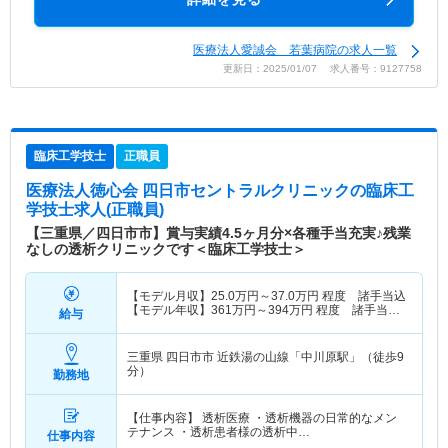
医療法人愛誠会 若葉病院の求人一覧
更新日：2025/01/07 求人番号：9127758
臨床工学技士
正職員
医療法人徳心会 四日市セントラルクリニック
の臨床工
学技士求人(正職員)
【三重県／四日市市】賞与実績4.5ヶ月分×各種手当充実♪残業
なしの透析クリニックです＜臨床工学技士＞
【モデル月収】
25.0
万円～
37.0
万円
程度 諸手当込
【モデル年収】
361
万円～
394
万円
程度 諸手当・
給与
賞与込
三重県 四日市市
近鉄湯の山線「中川原駅」（徒歩9
分）
勤務地
【仕事内容】 透析医療 ・透析機器の日常的なメン
テナンス ・透析患者様の透析中…
仕事内容