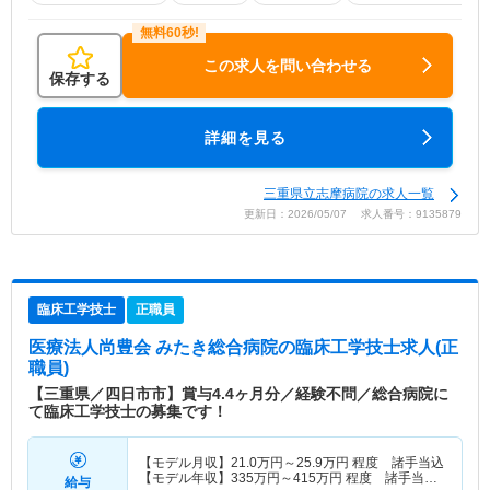
この求人を問い合わせる
保存する
詳細を見る
三重県立志摩病院の求人一覧
更新日：2026/05/07 求人番号：9135879
臨床工学技士
正職員
医療法人尚豊会 みたき総合病院
の臨床工学技士求人(正
職員)
【三重県／四日市市】賞与4.4ヶ月分／経験不問／総合病院に
て臨床工学技士の募集です！
【モデル月収】
21.0
万円～
25.9
万円
程度 諸手当込
【モデル年収】
335
万円～
415
万円
程度 諸手当・
給与