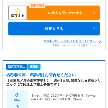
この求人を問い合わせる
保存する
詳細を見る
名称非公開 ※詳細はお問合せください
更新日：2025/12/05 求人番号：10185344
臨床工学技士
正職員
名称非公開
※詳細はお問合せください
【三重県／度会郡南伊勢町】 週休3日制♪残業なし★透析クリ
ニックにて臨床工学技士募集です！
【モデル月収】
24.0
万円～
34.0
万円
程度 【モデル
年収】
336
万円～
476
万円
程度 賞与込
給与