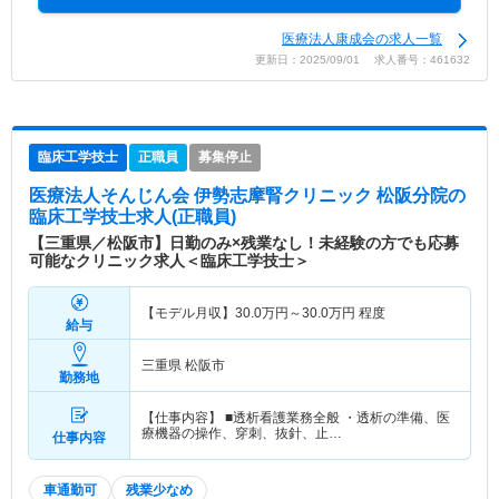
医療法人康成会の求人一覧
更新日：2025/09/01 求人番号：461632
臨床工学技士
正職員
募集停止
医療法人そんじん会 伊勢志摩腎クリニック 松阪分院
の
臨床工学技士求人(正職員)
【三重県／松阪市】日勤のみ×残業なし！未経験の方でも応募
可能なクリニック求人＜臨床工学技士＞
【モデル月収】
30.0
万円～
30.0
万円
程度
給与
三重県 松阪市
勤務地
【仕事内容】 ■透析看護業務全般 ・透析の準備、医
療機器の操作、穿刺、抜針、止…
仕事内容
車通勤可
残業少なめ