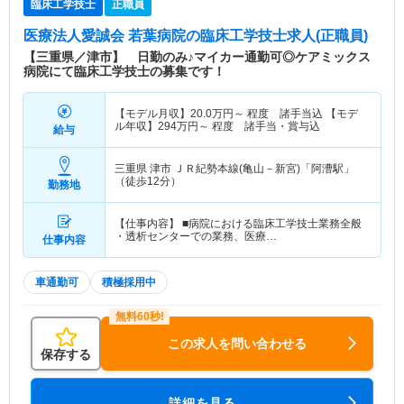
臨床工学技士
正職員
医療法人愛誠会 若葉病院
の臨床工学技士求人(正職員)
【三重県／津市】 日勤のみ♪マイカー通勤可◎ケアミックス
病院にて臨床工学技士の募集です！
【モデル月収】
20.0
万円～
程度 諸手当込 【モデ
ル年収】
294
万円～
程度 諸手当・賞与込
給与
三重県 津市
ＪＲ紀勢本線(亀山－新宮)「阿漕駅」
（徒歩12分）
勤務地
【仕事内容】 ■病院における臨床工学技士業務全般
・透析センターでの業務、医療…
仕事内容
車通勤可
積極採用中
この求人を問い合わせる
保存する
詳細を見る