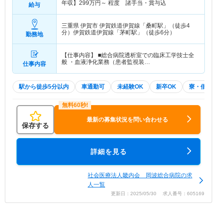
年収】
299
万円～
程度 諸手当・賞与込
給与
三重県 伊賀市
伊賀鉄道伊賀線「桑町駅」（徒歩4
分）伊賀鉄道伊賀線「茅町駅」（徒歩6分）
勤務地
【仕事内容】 ■総合病院透析室での臨床工学技士全
般 ・血液浄化業務（患者監視装…
仕事内容
駅から徒歩5分以内
車通勤可
未経験OK
新卒OK
寮・借り
最新の募集状況を問い合わせる
保存する
詳細を見る
社会医療法人畿内会 岡波総合病院の求
人一覧
更新日：2025/05/30 求人番号：605169