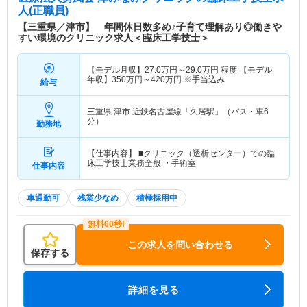
人(正職員)
【三重県／津市】 年間休日数多め♪子育て理解あり◎働きや
すい環境のクリニック求人＜臨床工学技士＞
【モデル月収】
27.0
万円～
29.0
万円
程度 【モデル
年収】
350
万円～
420
万円
※手当込み
給与
三重県 津市
近鉄名古屋線「久居駅」（バス・車6
分）
勤務地
【仕事内容】 ■クリニック（透析センター）での臨
床工学技士業務全般 ・手術室
仕事内容
車通勤可
残業少なめ
積極採用中
この求人を問い合わせる
保存する
詳細を見る