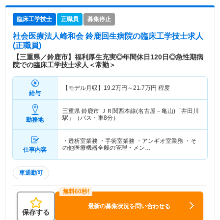
臨床工学技士
正職員
募集停止
社会医療法人峰和会 鈴鹿回生病院
の臨床工学技士求人
(正職員)
【三重県／鈴鹿市】福利厚生充実◎年間休日120日◎急性期病
院での臨床工学技士求人＜常勤＞
【モデル月収】
19.2
万円～
21.7
万円
程度
給与
三重県 鈴鹿市
ＪＲ関西本線(名古屋－亀山)「井田川
駅」（バス・車8分）
勤務地
・透析室業務 ・手術室業務 ・アンギオ室業務 ・そ
の他医療機器全般の管理・メン…
仕事内容
車通勤可
最新の募集状況を問い合わせる
保存する