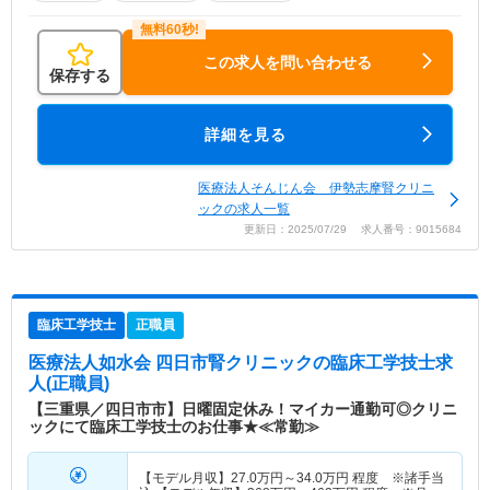
この求人を問い合わせる
保存する
詳細を見る
医療法人そんじん会 伊勢志摩腎クリニ
ックの求人一覧
更新日：2025/07/29 求人番号：9015684
臨床工学技士
正職員
医療法人如水会 四日市腎クリニック
の臨床工学技士求
人(正職員)
【三重県／四日市市】日曜固定休み！マイカー通勤可◎クリニ
ックにて臨床工学技士のお仕事★≪常勤≫
【モデル月収】
27.0
万円～
34.0
万円
程度 ※諸手当