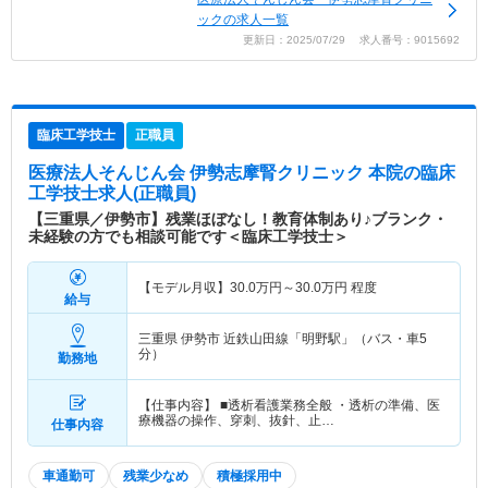
ックの求人一覧
更新日：2025/07/29 求人番号：9015692
臨床工学技士
正職員
医療法人そんじん会 伊勢志摩腎クリニック 本院
の臨床
工学技士求人(正職員)
【三重県／伊勢市】残業ほぼなし！教育体制あり♪ブランク・
未経験の方でも相談可能です＜臨床工学技士＞
【モデル月収】
30.0
万円～
30.0
万円
程度
給与
三重県 伊勢市
近鉄山田線「明野駅」（バス・車5
分）
勤務地
【仕事内容】 ■透析看護業務全般 ・透析の準備、医
療機器の操作、穿刺、抜針、止…
仕事内容
車通勤可
残業少なめ
積極採用中