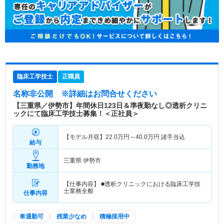
臨床工学技士
正職員
名称非公開
※詳細はお問合せください
【三重県／伊勢市】年間休日123日＆準夜勤なし◎透析クリニ
ックにて臨床工学技士募集！＜正社員＞
【モデル月収】
22.0
万円～
40.0
万円
諸手当込
給与
三重県 伊勢市
勤務地
【仕事内容】 ■透析クリニックにおける臨床工学技
士業務全般
仕事内容
車通勤可
残業少なめ
積極採用中