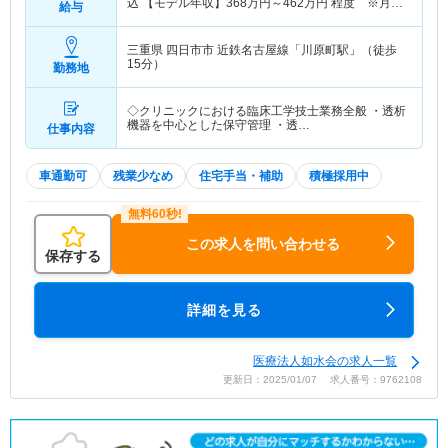
込 【モデル年収】
368
万円～
462
万円
程度 ※月収
給与
×12ヵ月＋賞与
三重県 四日市市
近鉄名古屋線「川原町駅」（徒歩
15分）
勤務地
◇クリニックにおける臨床工学技士業務全般 ・透析
機器を中心とした保守管理 ・透…
仕事内容
車通勤可
残業少なめ
住宅手当・補助
積極採用中
この求人を問い合わせる
保存する
詳細を見る
医療法人如水会の求人一覧
更新日：2025/01/07 求人番号：9762108