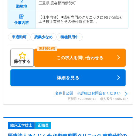
三重県 度会郡南伊勢町
勤務地
【仕事内容】 ■透析専門のクリニックにおける臨床
工学技士業務とその他付随する業…
仕事内容
車通勤可
残業少なめ
積極採用中
この求人を問い合わせる
保存する
詳細を見る
名称非公開 ※詳細はお問合せください
更新日：2025/01/12 求人番号：9687187
臨床工学技士
正職員
医療法人そんじん会 伊勢志摩腎クリニック 志摩分院
の