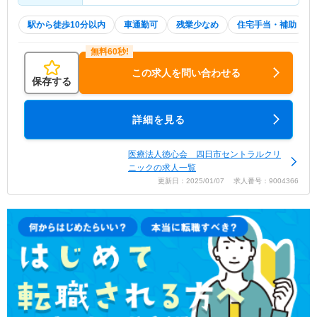
駅から徒歩10分以内
車通勤可
残業少なめ
住宅手当・補助
この求人を問い合わせる
保存する
詳細を見る
医療法人徳心会 四日市セントラルクリ
ニックの求人一覧
更新日：2025/01/07 求人番号：9004366