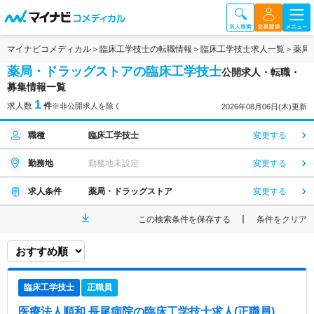
マイナビコメディカル
臨床工学技士の転職情報
臨床工学技士求人一覧
薬局
薬局・ドラッグストアの臨床工学技士
公開求人・転職・
募集情報一覧
1
求人数
件
※非公開求人を除く
2026年08月06日(木)更新
職種
臨床工学技士
変更する
勤務地
勤務地未設定
変更する
求人条件
薬局・ドラッグストア
変更する
この検索条件を保存する
条件をクリア
臨床工学技士
正職員
医療法人順和 長尾病院
の臨床工学技士求人(正職員)