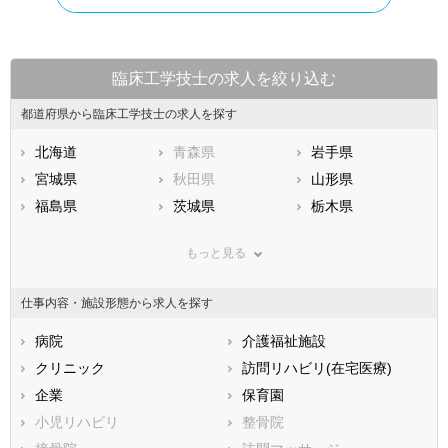
臨床工学技士の求人を絞り込む
都道府県から臨床工学技士の求人を探す
北海道
青森県
岩手県
宮城県
秋田県
山形県
福島県
茨城県
栃木県
群馬県
埼玉県
千葉県
もっと見る
東京都
神奈川県
新潟県
山梨県
長野県
富山県
仕事内容・施設形態から求人を探す
石川県
福井県
岐阜県
静岡県
病院
愛知県
介護福祉施設
三重県
滋賀県
クリニック
京都府
訪問リハビリ(在宅医療)
大阪府
兵庫県
企業
奈良県
保育園
和歌山県
鳥取県
小児リハビリ
島根県
整骨院
岡山県