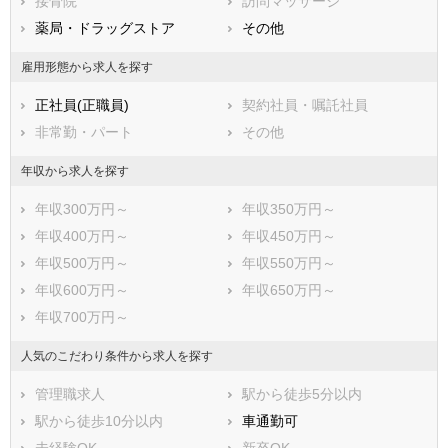
広島県
接骨院
山口県
訪問マッサージ
徳島県
香川県
薬局・ドラッグストア
愛媛県
その他
高知県
福岡県
佐賀県
長崎県
雇用形態から求人を探す
熊本県
大分県
宮崎県
正社員(正職員)
契約社員・嘱託社員
鹿児島県
沖縄県
非常勤・パート
その他
年収から求人を探す
年収300万円～
年収350万円～
年収400万円～
年収450万円～
年収500万円～
年収550万円～
年収600万円～
年収650万円～
年収700万円～
人気のこだわり条件から求人を探す
管理職求人
駅から徒歩5分以内
駅から徒歩10分以内
車通勤可
未経験OK
新卒OK