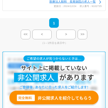
医療法人順和 長尾病院の求人一覧
更新日：2024/12/24 求人番号：9102735
1
<<
<
>
>>
（1～1件目を表示中）