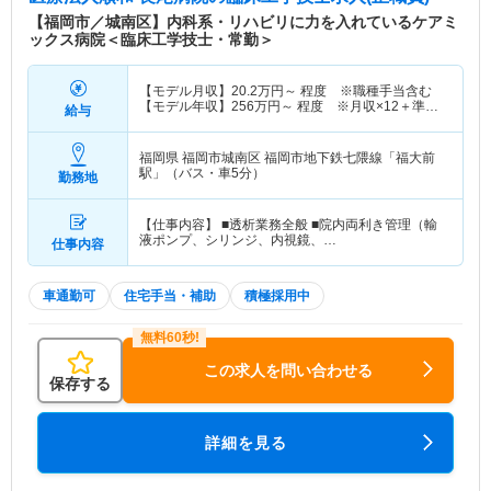
【福岡市／城南区】内科系・リハビリに力を入れているケアミ
ックス病院＜臨床工学技士・常勤＞
【モデル月収】
20.2
万円～
程度 ※職種手当含む
【モデル年収】
256
万円～
程度 ※月収×12＋準夜
給与
勤月3回で算出
福岡県 福岡市城南区
福岡市地下鉄七隈線「福大前
駅」（バス・車5分）
勤務地
【仕事内容】 ■透析業務全般 ■院内両利き管理（輸
液ポンプ、シリンジ、内視鏡、…
仕事内容
車通勤可
住宅手当・補助
積極採用中
この求人を問い合わせる
保存する
詳細を見る