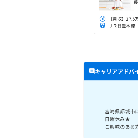
【月収】17.5万
ＪＲ日豊本線「
キャリアアドバ
宮崎県都城市
日曜休み★
ご興味のある