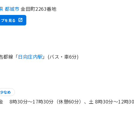
県 都城市
金田町2263番地
ップを見る
吉都線「
日向庄内駅
」(バス・車6分)
少なめ
金 8時30分〜17時30分（休憩60分）、土 8時30分〜12時3