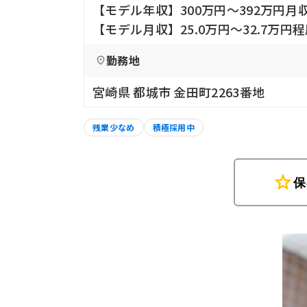
【モデル年収】300万円〜392万円月収
【モデル月収】25.0万円〜32.7万円
勤務地
宮崎県 都城市 金田町2263番地
残業少なめ
積極採用中
star
保