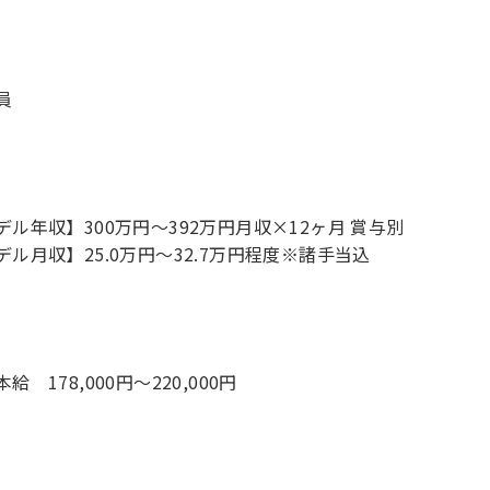
員
デル年収】300万円〜392万円月収×12ヶ月 賞与別
デル月収】25.0万円〜32.7万円程度※諸手当込
給 178,000円～220,000円