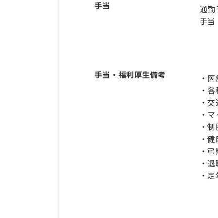
手当
通勤
手当：
手当・福利厚生備考
・医
・各
・交
・マ
・制
・健
・弔
・退
・定