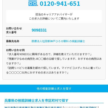
0120-941-651
担当のキャリアアドバイザーが
この求人の詳細についてご案内いたします
お問い合わせ
9098331
求人番号
募集先名称
医療法人社団新神戸ひろせ眼科 の視能訓練士
お問い合わせ例
「求人番号9098331に興味があるので、詳細を教えていただけますか？」
「残業が少なめの病院をJR○○線の沿線で探していますが、おすすめの病院はあ
りますか？」
「訪問リハビリの募集を都内で探しています。マイナビコメディカルに載ってい
る○○○○○以外におすすめの求人はありますか？」
他の視能訓練士求人を探す
兵庫県の視能訓練士求人を市区町村で探す
神戸市
神戸市東灘区
神戸市灘区
神戸市兵庫区
神戸市長田区
神戸市須磨区