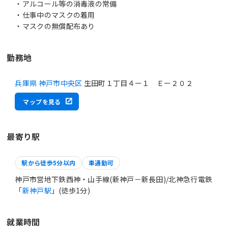
・アルコール等の消毒液の常備
・仕事中のマスクの着用
・マスクの無償配布あり
勤務地
兵庫県 神戸市中央区
生田町１丁目４ー１ Ｅー２０２
マップを見る
最寄り駅
駅から徒歩5分以内
車通勤可
神戸市営地下鉄西神・山手線(新神戸－新長田)/北神急行電鉄
「
新神戸駅
」(徒歩1分)
就業時間