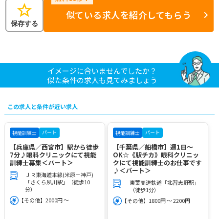
star
似ている求人を紹介してもらう
保存する
イメージに合いませんでしたか？
似た条件の求人も見てみましょう
この求人と条件が近い求人
パート
パート
視能訓練士
視能訓練士
【兵庫県／西宮市】駅から徒歩
【千葉県／船橋市】週1日～
7分♪眼科クリニックにて視能
OK☆《駅チカ》眼科クリニッ
訓練士募集＜パート＞
クにて視能訓練士のお仕事です
♪＜パート＞
ＪＲ東海道本線(米原－神戸)
「さくら夙川駅」（徒歩10
東葉高速鉄道「北習志野駅」
分）
（徒歩1分）
【その他】2000円 ～
【その他】1800円 ～ 2200円