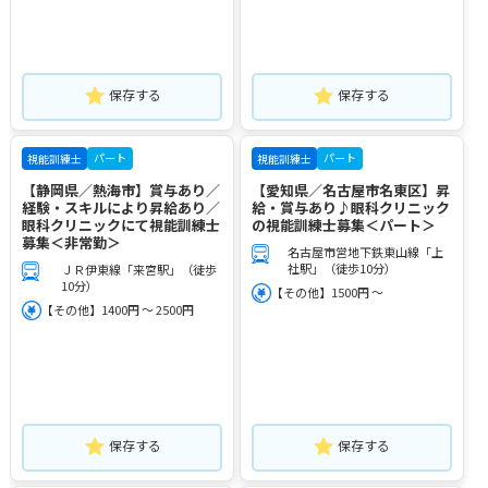
保存する
保存する
パート
パート
視能訓練士
視能訓練士
【静岡県／熱海市】賞与あり／
【愛知県／名古屋市名東区】昇
経験・スキルにより昇給あり／
給・賞与あり♪眼科クリニック
眼科クリニックにて視能訓練士
の視能訓練士募集＜パート＞
募集＜非常勤＞
名古屋市営地下鉄東山線「上
社駅」（徒歩10分）
ＪＲ伊東線「来宮駅」（徒歩
10分）
【その他】1500円 ～
【その他】1400円 ～ 2500円
保存する
保存する