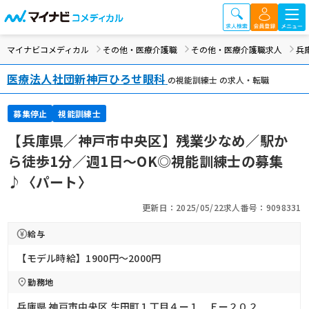
マイナビコメディカル
その他・医療介護職
その他・医療介護職求人
兵
医療法人社団新神戸ひろせ眼科
の視能訓練士 の求人・転職
募集停止
視能訓練士
【兵庫県／神戸市中央区】残業少なめ／駅か
ら徒歩1分／週1日～OK◎視能訓練士の募集
♪〈パート〉
更新日：2025/05/22
求人番号：9098331
給与
【モデル時給】1900円〜2000円
勤務地
兵庫県 神戸市中央区 生田町１丁目４ー１ Ｅー２０２