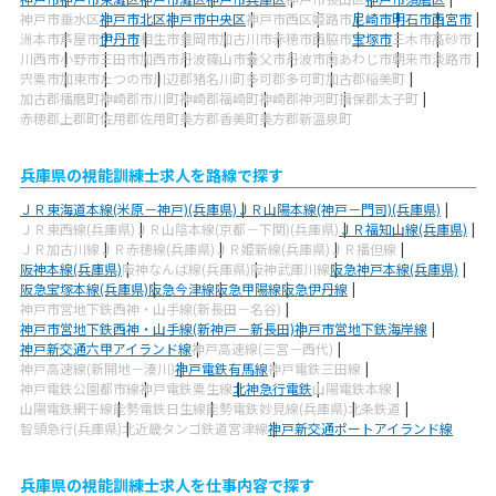
神戸市垂水区
神戸市北区
神戸市中央区
神戸市西区
姫路市
尼崎市
明石市
西宮市
洲本市
芦屋市
伊丹市
相生市
豊岡市
加古川市
赤穂市
西脇市
宝塚市
三木市
高砂市
川西市
小野市
三田市
加西市
丹波篠山市
養父市
丹波市
南あわじ市
朝来市
淡路市
宍粟市
加東市
たつの市
川辺郡猪名川町
多可郡多可町
加古郡稲美町
加古郡播磨町
神崎郡市川町
神崎郡福崎町
神崎郡神河町
揖保郡太子町
赤穂郡上郡町
佐用郡佐用町
美方郡香美町
美方郡新温泉町
兵庫県の視能訓練士求人を路線で探す
ＪＲ東海道本線(米原－神戸)(兵庫県)
ＪＲ山陽本線(神戸－門司)(兵庫県)
ＪＲ東西線(兵庫県)
ＪＲ山陰本線(京都－下関)(兵庫県)
ＪＲ福知山線(兵庫県)
ＪＲ加古川線
ＪＲ赤穂線(兵庫県)
ＪＲ姫新線(兵庫県)
ＪＲ播但線
阪神本線(兵庫県)
阪神なんば線(兵庫県)
阪神武庫川線
阪急神戸本線(兵庫県)
阪急宝塚本線(兵庫県)
阪急今津線
阪急甲陽線
阪急伊丹線
神戸市営地下鉄西神・山手線(新長田－名谷)
神戸市営地下鉄西神・山手線(新神戸－新長田)
神戸市営地下鉄海岸線
神戸新交通六甲アイランド線
神戸高速線(三宮－西代)
神戸高速線(新開地－湊川)
神戸電鉄有馬線
神戸電鉄三田線
神戸電鉄公園都市線
神戸電鉄粟生線
北神急行電鉄
山陽電鉄本線
山陽電鉄網干線
能勢電鉄日生線
能勢電鉄妙見線(兵庫県)
北条鉄道
智頭急行(兵庫県)
北近畿タンゴ鉄道宮津線
神戸新交通ポートアイランド線
兵庫県の視能訓練士求人を仕事内容で探す