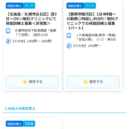
パート
パート
視能訓練士
視能訓練士
【北海道／札幌市白石区】週3
【静岡市駿河区】1日4時間～
日～OK☆眼科クリニックにて
の勤務◎時給1,450円！眼科ク
視能訓練士募集＜非常勤＞
リニックでの視能訓練士募集
《パート》
札幌市営地下鉄東西線「南郷
７丁目駅」（徒歩12分）
ＪＲ東海道本線(東京－熱海)
「安倍川駅」（バス・車6分）
【その他】1400円 ～ 1800円
【その他】1450円 ～
保存する
保存する
この法人の他の求人
正社員
視能訓練士