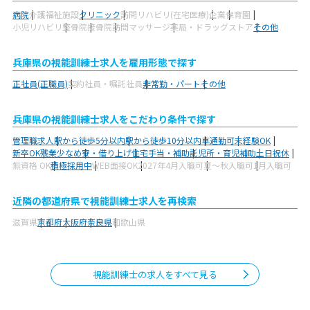
病院
介護福祉施設
クリニック
訪問リハビリ(在宅医療)
企業
保育園
小児リハビリ
整骨院
接骨院
訪問マッサージ
薬局・ドラッグストア
その他
兵庫県の視能訓練士求人を雇用形態で探す
正社員(正職員)
契約社員・嘱託社員
非常勤・パート
その他
兵庫県の視能訓練士求人をこだわり条件で探す
管理職求人
駅から徒歩5分以内
駅から徒歩10分以内
車通勤可
未経験OK
新卒OK
残業少なめ
寮・借り上げ
住宅手当・補助
託児所・育児補助
土日祝休
無資格 OK
積極採用中
WEB面接OK
2027年4月入職可
夏～秋入職可
1月入職可
近隣の都道府県で視能訓練士求人を再検索
滋賀県
京都府
大阪府
奈良県
和歌山県
視能訓練士の求人をすべて見る