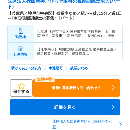
医療法人社団新神戸ひろせ眼科
の視能訓練士求人(パー
ト)
【兵庫県／神戸市中央区】残業少なめ／駅から徒歩1分／週1日
～OK◎視能訓練士の募集♪〈パート〉
兵庫県 神戸市中央区
神戸市営地下鉄西神・山手線
(新神戸－新長田)「新神戸駅」（徒歩1分）北神急行
勤務地
電鉄「新神戸駅」（徒歩1分）
【仕事内容】 ■視能訓練士業務全般 眼科検査全般・
視力検査・眼鏡処方・視野検査…
仕事内容
駅から徒歩5分以内
車通勤可
残業少なめ
最新の募集状況を問い合わせる
保存する
詳細を見る
医療法人社団新神戸ひろせ眼科の求人一
覧