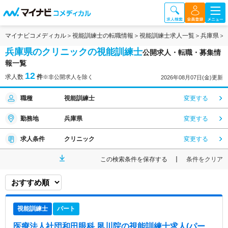
マイナビコメディカル
視能訓練士の転職情報
視能訓練士求人一覧
兵庫県
兵庫県のクリニックの視能訓練士
公開求人・転職・募集情
報一覧
12
求人数
件
※非公開求人を除く
2026年08月07日(金)更新
職種
視能訓練士
変更する
勤務地
兵庫県
変更する
求人条件
クリニック
変更する
この検索条件を保存する
条件をクリア
視能訓練士
パート
医療法人社団和田眼科 夙川院
の視能訓練士求人(パー