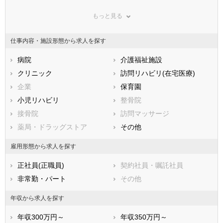
群馬県
埼玉県
千葉県
もっと見る
東京都
神奈川県
新潟県
山梨県
長野県
富山県
仕事内容・施設形態から求人を探す
石川県
福井県
岐阜県
静岡県
病院
愛知県
介護福祉施設
三重県
滋賀県
クリニック
京都府
訪問リハビリ(在宅医療)
大阪府
兵庫県
企業
奈良県
保育園
和歌山県
鳥取県
小児リハビリ
島根県
整骨院
岡山県
広島県
接骨院
山口県
訪問マッサージ
徳島県
香川県
薬局・ドラッグストア
愛媛県
その他
高知県
福岡県
佐賀県
長崎県
雇用形態から求人を探す
熊本県
大分県
宮崎県
正社員(正職員)
契約社員・嘱託社員
鹿児島県
沖縄県
非常勤・パート
その他
年収から求人を探す
年収300万円～
年収350万円～