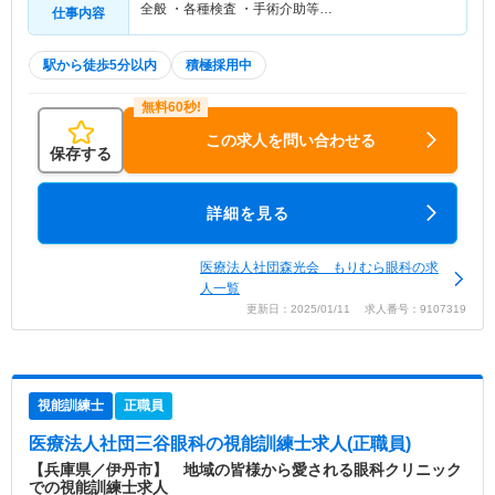
全般 ・各種検査 ・手術介助等…
仕事内容
駅から徒歩5分以内
積極採用中
この求人を問い合わせる
保存する
詳細を見る
医療法人社団森光会 もりむら眼科の求
人一覧
更新日：2025/01/11 求人番号：9107319
視能訓練士
正職員
医療法人社団三谷眼科
の視能訓練士求人(正職員)
【兵庫県／伊丹市】 地域の皆様から愛される眼科クリニック
での視能訓練士求人