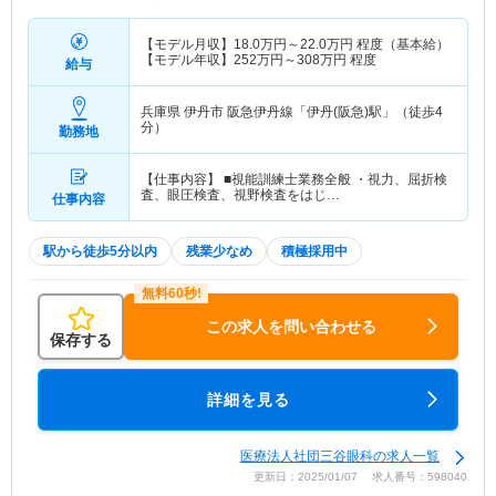
【モデル月収】
18.0
万円～
22.0
万円
程度（基本給）
【モデル年収】
252
万円～
308
万円
程度
給与
兵庫県 伊丹市
阪急伊丹線「伊丹(阪急)駅」（徒歩4
分）
勤務地
【仕事内容】 ■視能訓練士業務全般 ・視力、屈折検
査、眼圧検査、視野検査をはじ…
仕事内容
駅から徒歩5分以内
残業少なめ
積極採用中
この求人を問い合わせる
保存する
詳細を見る
医療法人社団三谷眼科の求人一覧
更新日：2025/01/07 求人番号：598040