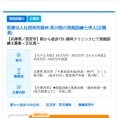
視能訓練士
正職員
医療法人社団和田眼科 夙川院
の視能訓練士求人(正職
員)
【兵庫県／西宮市】駅から徒歩7分♪眼科クリニックにて視能訓
練士募集＜正社員＞
【モデル月収】
34.0
万円～
38.0
万円
【モデル年収】
450
万円～
600
万円
程度
給与
兵庫県 西宮市
ＪＲ東海道本線(米原－神戸)「さくら
夙川駅」（徒歩10分）阪急神戸本線「夙川駅」（徒
勤務地
歩12分） 他
【仕事内容】 ■視能訓練士業務全般 ・眼科検査一般
(視力検査など) ・手術に関…
仕事内容
駅から徒歩10分以内
託児所・育児補助
積極採用中