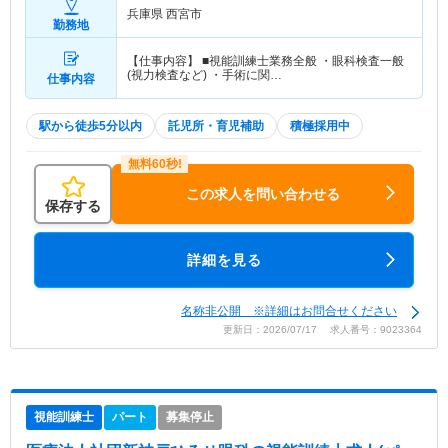
兵庫県 西宮市
勤務地
【仕事内容】 ■視能訓練士業務全般 ・眼科検査一般
(視力検査など) ・手術に関…
仕事内容
駅から徒歩5分以内
託児所・育児補助
積極採用中
この求人を問い合わせる
保存する
詳細を見る
名称非公開 ※詳細はお問合せください
更新日：2026/07/17 求人番号：9023364
視能訓練士
パート
募集停止