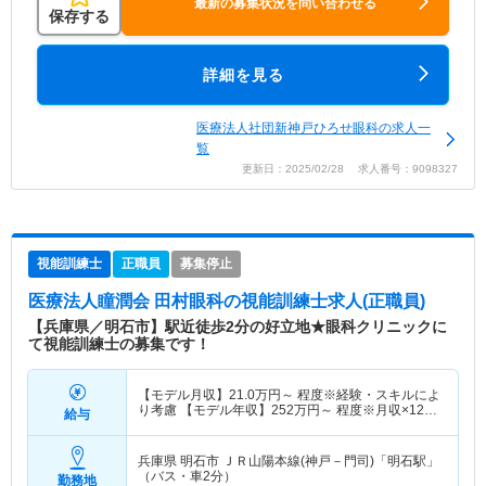
最新の募集状況を問い合わせる
保存する
詳細を見る
医療法人社団新神戸ひろせ眼科の求人一
覧
更新日：2025/02/28 求人番号：9098327
視能訓練士
正職員
募集停止
医療法人瞳潤会 田村眼科
の視能訓練士求人(正職員)
【兵庫県／明石市】駅近徒歩2分の好立地★眼科クリニックに
て視能訓練士の募集です！
【モデル月収】
21.0
万円～
程度※経験・スキルによ
り考慮 【モデル年収】
252
万円～
程度※月収×12ヶ
給与
月
兵庫県 明石市
ＪＲ山陽本線(神戸－門司)「明石駅」
（バス・車2分）
勤務地