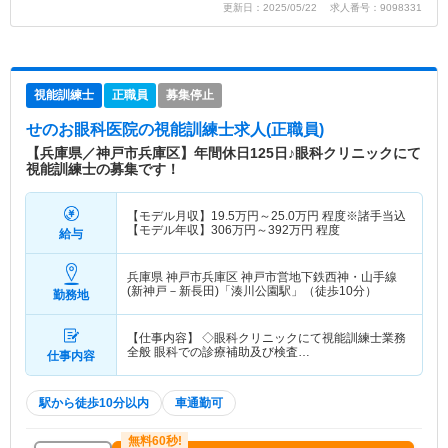
更新日：2025/05/22 求人番号：9098331
視能訓練士
正職員
募集停止
せのお眼科医院
の視能訓練士求人(正職員)
【兵庫県／神戸市兵庫区】年間休日125日♪眼科クリニックにて
視能訓練士の募集です！
【モデル月収】
19.5
万円～
25.0
万円
程度※諸手当込
【モデル年収】
306
万円～
392
万円
程度
給与
兵庫県 神戸市兵庫区
神戸市営地下鉄西神・山手線
(新神戸－新長田)「湊川公園駅」（徒歩10分）
勤務地
【仕事内容】 ◇眼科クリニックにて視能訓練士業務
全般 眼科での診療補助及び検査…
仕事内容
駅から徒歩10分以内
車通勤可