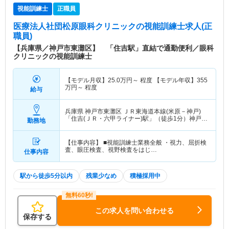
視能訓練士
正職員
医療法人社団松原眼科クリニック
の視能訓練士求人(正
職員)
【兵庫県／神戸市東灘区】 「住吉駅」直結で通勤便利／眼科
クリニックの視能訓練士
【モデル月収】
25.0
万円～
程度 【モデル年収】
355
万円～
程度
給与
兵庫県 神戸市東灘区
ＪＲ東海道本線(米原－神戸)
「住吉(ＪＲ・六甲ライナー)駅」（徒歩1分）神戸新
勤務地
交通六甲アイランド線「住吉(ＪＲ・六甲ライナー)
駅」（徒歩1分）
【仕事内容】 ■視能訓練士業務全般 ・視力、屈折検
査、眼圧検査、視野検査をはじ…
仕事内容
駅から徒歩5分以内
残業少なめ
積極採用中
この求人を問い合わせる
保存する