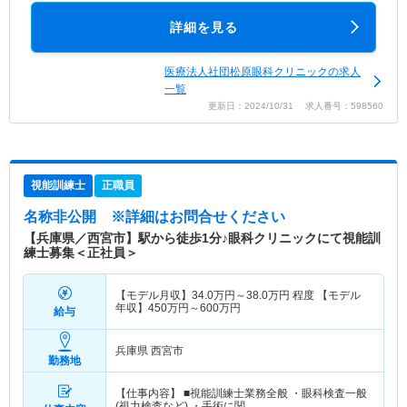
詳細を見る
医療法人社団松原眼科クリニックの求人
一覧
更新日：2024/10/31 求人番号：598560
視能訓練士
正職員
名称非公開
※詳細はお問合せください
【兵庫県／西宮市】駅から徒歩1分♪眼科クリニックにて視能訓
練士募集＜正社員＞
【モデル月収】
34.0
万円～
38.0
万円
程度 【モデル
年収】
450
万円～
600
万円
給与
兵庫県 西宮市
勤務地
【仕事内容】 ■視能訓練士業務全般 ・眼科検査一般
(視力検査など) ・手術に関…