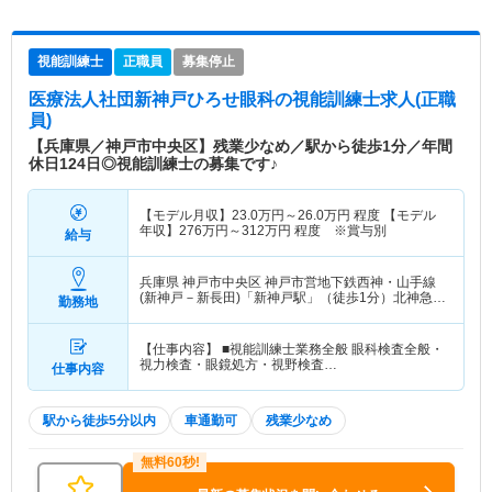
視能訓練士
正職員
募集停止
医療法人社団新神戸ひろせ眼科
の視能訓練士求人(正職
員)
【兵庫県／神戸市中央区】残業少なめ／駅から徒歩1分／年間
休日124日◎視能訓練士の募集です♪
【モデル月収】
23.0
万円～
26.0
万円
程度 【モデル
年収】
276
万円～
312
万円
程度 ※賞与別
給与
兵庫県 神戸市中央区
神戸市営地下鉄西神・山手線
(新神戸－新長田)「新神戸駅」（徒歩1分）北神急行
勤務地
電鉄「新神戸駅」（徒歩1分）
【仕事内容】 ■視能訓練士業務全般 眼科検査全般・
視力検査・眼鏡処方・視野検査…
仕事内容
駅から徒歩5分以内
車通勤可
残業少なめ