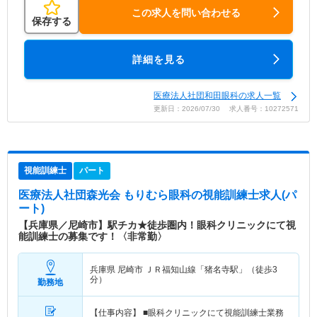
この求人を問い合わせる
保存する
詳細を見る
医療法人社団和田眼科の求人一覧
更新日：2026/07/30 求人番号：10272571
視能訓練士
パート
医療法人社団森光会 もりむら眼科
の視能訓練士求人(パ
ート)
【兵庫県／尼崎市】駅チカ★徒歩圏内！眼科クリニックにて視
能訓練士の募集です！〈非常勤〉
兵庫県 尼崎市
ＪＲ福知山線「猪名寺駅」（徒歩3
分）
勤務地
【仕事内容】 ■眼科クリニックにて視能訓練士業務