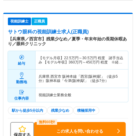
視能訓練士
正職員
サトウ眼科
の視能訓練士求人(正職員)
【兵庫県／西宮市】残業少なめ／夏季・年末年始の長期休暇あ
り／眼科クリニック
【モデル月収】
22.5
万円～
30.5
万円
程度 諸手当込
み 【モデル年収】
360
万円～
450
万円
程度 ※経験
給与
による
兵庫県 西宮市
阪神本線「西宮(阪神)駅」（徒歩5
分）阪神本線「今津(阪神)駅」（徒歩7分）
勤務地
視能訓練士業務全般
仕事内容
駅から徒歩5分以内
残業少なめ
積極採用中
この求人を問い合わせる
保存する