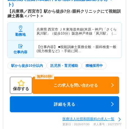
ト)
【兵庫県／西宮市】駅から徒歩7分♪眼科クリニックにて視能訓
練士募集＜パート＞
兵庫県 西宮市
ＪＲ東海道本線(米原－神戸)「さくら
夙川駅」（徒歩10分）阪急神戸本線「夙川駅」（徒
勤務地
歩12分） 他
【仕事内容】 ■視能訓練士業務全般 ・眼科検査一般
(視力検査など) ・手術に関…
仕事内容
駅から徒歩10分以内
託児所・育児補助
積極採用中
この求人を問い合わせる
保存する
詳細を見る
医療法人社団和田眼科の求人一覧
更新日：2026/07/30 求人番号：10272577