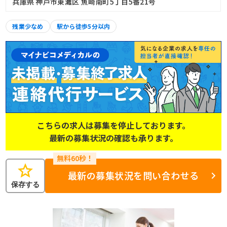
兵庫県 神戸市東灘区 魚崎南町5丁目5番21号
残業少なめ
駅から徒歩5分以内
こちらの求人は募集を停止しております。
最新の募集状況の確認も承ります。
star
最新の募集状況を問い合わせる
保存する