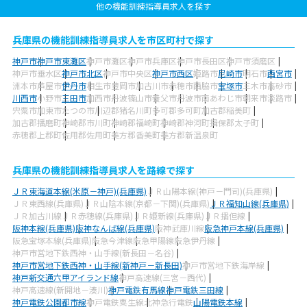
他の機能訓練指導員求人を探す
兵庫県の機能訓練指導員求人を市区町村で探す
神戸市
神戸市東灘区
神戸市灘区
神戸市兵庫区
神戸市長田区
神戸市須磨区
神戸市垂水区
神戸市北区
神戸市中央区
神戸市西区
姫路市
尼崎市
明石市
西宮市
洲本市
芦屋市
伊丹市
相生市
豊岡市
加古川市
赤穂市
西脇市
宝塚市
三木市
高砂市
川西市
小野市
三田市
加西市
丹波篠山市
養父市
丹波市
南あわじ市
朝来市
淡路市
宍粟市
加東市
たつの市
川辺郡猪名川町
多可郡多可町
加古郡稲美町
加古郡播磨町
神崎郡市川町
神崎郡福崎町
神崎郡神河町
揖保郡太子町
赤穂郡上郡町
佐用郡佐用町
美方郡香美町
美方郡新温泉町
兵庫県の機能訓練指導員求人を路線で探す
ＪＲ東海道本線(米原－神戸)(兵庫県)
ＪＲ山陽本線(神戸－門司)(兵庫県)
ＪＲ東西線(兵庫県)
ＪＲ山陰本線(京都－下関)(兵庫県)
ＪＲ福知山線(兵庫県)
ＪＲ加古川線
ＪＲ赤穂線(兵庫県)
ＪＲ姫新線(兵庫県)
ＪＲ播但線
阪神本線(兵庫県)
阪神なんば線(兵庫県)
阪神武庫川線
阪急神戸本線(兵庫県)
阪急宝塚本線(兵庫県)
阪急今津線
阪急甲陽線
阪急伊丹線
神戸市営地下鉄西神・山手線(新長田－名谷)
神戸市営地下鉄西神・山手線(新神戸－新長田)
神戸市営地下鉄海岸線
神戸新交通六甲アイランド線
神戸高速線(三宮－西代)
神戸高速線(新開地－湊川)
神戸電鉄有馬線
神戸電鉄三田線
神戸電鉄公園都市線
神戸電鉄粟生線
北神急行電鉄
山陽電鉄本線