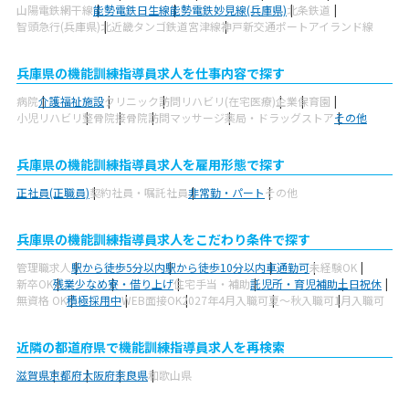
山陽電鉄網干線
能勢電鉄日生線
能勢電鉄妙見線(兵庫県)
北条鉄道
智頭急行(兵庫県)
北近畿タンゴ鉄道宮津線
神戸新交通ポートアイランド線
兵庫県の機能訓練指導員求人を仕事内容で探す
病院
介護福祉施設
クリニック
訪問リハビリ(在宅医療)
企業
保育園
小児リハビリ
整骨院
接骨院
訪問マッサージ
薬局・ドラッグストア
その他
兵庫県の機能訓練指導員求人を雇用形態で探す
正社員(正職員)
契約社員・嘱託社員
非常勤・パート
その他
兵庫県の機能訓練指導員求人をこだわり条件で探す
管理職求人
駅から徒歩5分以内
駅から徒歩10分以内
車通勤可
未経験OK
新卒OK
残業少なめ
寮・借り上げ
住宅手当・補助
託児所・育児補助
土日祝休
無資格 OK
積極採用中
WEB面接OK
2027年4月入職可
夏～秋入職可
1月入職可
近隣の都道府県で機能訓練指導員求人を再検索
滋賀県
京都府
大阪府
奈良県
和歌山県