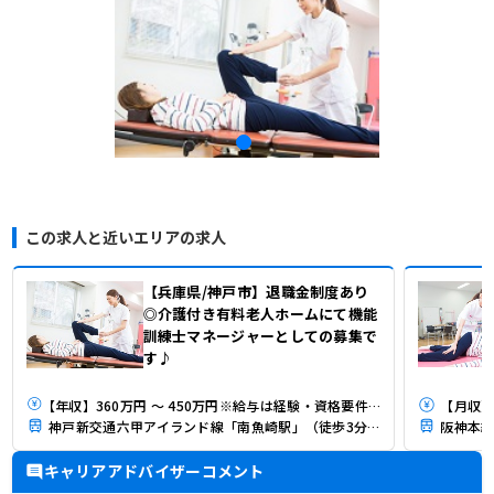
この求人と近いエリアの求人
【兵庫県/神戸市】退職金制度あり
◎介護付き有料老人ホームにて機能
訓練士マネージャーとしての募集で
す♪
【年収】360万円 ～ 450万円※給与は経験・資格要件・能力・年齢等を考慮し決定
【月収】
神戸新交通六甲アイランド線「南魚崎駅」（徒歩3分）
阪神本線
キャリアアドバイザーコメント