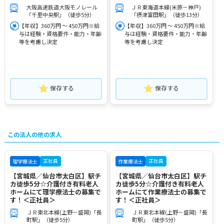
大阪高速鉄道大阪モノレール
ＪＲ東海道本線(米原－神戸)
「千里中央駅」（徒歩5分）
「摂津富田駅」（徒歩13分）
【年収】360万円 ～ 450万円※給
【年収】360万円 ～ 450万円※給
与は経験・資格要件・能力・年齢
与は経験・資格要件・能力・年齢
等を考慮し決定
等を考慮し決定
保存する
保存する
この法人の他の求人
正社員
正社員
理学療法士
作業療法士
【宮城県／仙台市太白区】駅チ
【宮城県／仙台市太白区】駅チ
カ徒歩5分☆介護付き有料老人
カ徒歩5分☆介護付き有料老人
ホームにて理学療法士の募集で
ホームにて作業療法士の募集で
す！＜正社員＞
す！＜正社員＞
ＪＲ東北本線(上野－盛岡)「長
ＪＲ東北本線(上野－盛岡)「長
町駅」（徒歩5分）
町駅」（徒歩5分）