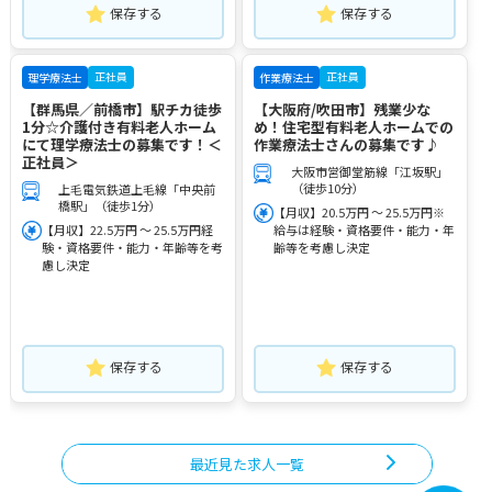
保存する
保存する
正社員
正社員
理学療法士
作業療法士
【群馬県／前橋市】駅チカ徒歩
【大阪府/吹田市】残業少な
1分☆介護付き有料老人ホーム
め！住宅型有料老人ホームでの
にて理学療法士の募集です！＜
作業療法士さんの募集です♪
正社員＞
大阪市営御堂筋線「江坂駅」
（徒歩10分）
上毛電気鉄道上毛線「中央前
橋駅」（徒歩1分）
【月収】20.5万円 ～ 25.5万円※
【月収】22.5万円 ～ 25.5万円経
給与は経験・資格要件・能力・年
験・資格要件・能力・年齢等を考
齢等を考慮し決定
慮し決定
保存する
保存する
最近見た求人一覧