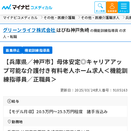
マイナビコメディカル
その他・医療介護職
その他・医療介護職求人
兵
グリーンライフ株式会社
はぴね神戸魚崎
の機能訓練指導員 の求
人・転職
募集停止
機能訓練指導員
【兵庫県／神戸市】母体安定◎キャリアアッ
プ可能な介護付き有料老人ホーム求人＜機能訓
練指導員／正職員＞
更新日：2025/03/24
求人番号：9105163
給与
【モデル月収】20.5万円〜25.5万円程度 諸手当込み
勤務地