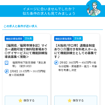
イメージに合いませんでしたか？
似た条件の求人も見てみましょう
この求人と条件が近い求人
正社員
正社員
機能訓練指導員
機能訓練指導員
【福岡県／福岡市博多区】マイ
【大阪府/守口市】退職金制度
カー通勤可能で無料駐車場あり
あり◎介護付き有料老人ホーム
◎デイサービスにて機能訓練指
にて機能訓練士としての募集で
導員募集＜常勤＞
す♪
福岡市地下鉄空港線「東比恵
【年収】360万円 ～ 450万円※給
駅」（徒歩18分）
与は経験・資格要件・能力・年齢
等を考慮し決定
【月収】23.0万円 ～ 30.0万円程
度※月給換算
保存する
保存する