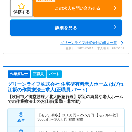
この求人を問い合わせる
保存する
詳細を見る
グリーンライフ株式会社の求人一覧
更新日：2025/05/14 求人番号：9105151
作業療法士
正職員
パート
グリーンライフ株式会社 住宅型有料老人ホーム はぴね
江坂
の作業療法士求人(正職員,パート)
【吹田市／御堂筋線／北大阪急行線】駅近の綺麗な老人ホーム
での作業療法士のお仕事(常勤・非常勤)
【モデル月収】
20.0
万円～
25.5
万円
【モデル年収】
300
万円～
360
万円
程度 程度
給与