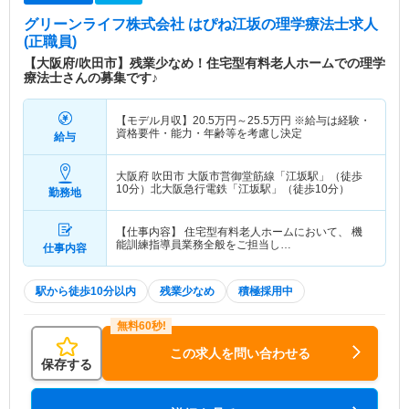
グリーンライフ株式会社 はぴね江坂
の理学療法士求人
(正職員)
【大阪府/吹田市】残業少なめ！住宅型有料老人ホームでの理学
療法士さんの募集です♪
【モデル月収】
20.5
万円～
25.5
万円
※給与は経験・
資格要件・能力・年齢等を考慮し決定
給与
大阪府 吹田市
大阪市営御堂筋線「江坂駅」（徒歩
10分）北大阪急行電鉄「江坂駅」（徒歩10分）
勤務地
【仕事内容】 住宅型有料老人ホームにおいて、 機
能訓練指導員業務全般をご担当し…
仕事内容
駅から徒歩10分以内
残業少なめ
積極採用中
この求人を問い合わせる
保存する