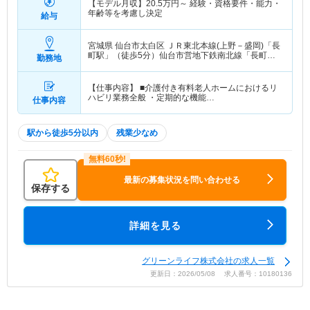
【モデル月収】
20.5
万円～
経験・資格要件・能力・
年齢等を考慮し決定
給与
宮城県 仙台市太白区
ＪＲ東北本線(上野－盛岡)「長
町駅」（徒歩5分）仙台市営地下鉄南北線「長町
勤務地
駅」（徒歩5分） 他
【仕事内容】 ■介護付き有料老人ホームにおけるリ
ハビリ業務全般 ・定期的な機能…
仕事内容
駅から徒歩5分以内
残業少なめ
最新の募集状況を問い合わせる
保存する
詳細を見る
グリーンライフ株式会社の求人一覧
更新日：2026/05/08 求人番号：10180136