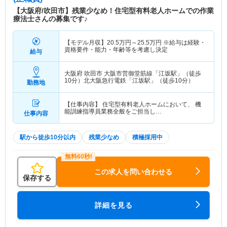
【大阪府/吹田市】残業少なめ！住宅型有料老人ホームでの作業
療法士さんの募集です♪
【モデル月収】
20.5
万円～
25.5
万円
※給与は経験・
資格要件・能力・年齢等を考慮し決定
給与
大阪府 吹田市
大阪市営御堂筋線「江坂駅」（徒歩
10分）北大阪急行電鉄「江坂駅」（徒歩10分）
勤務地
【仕事内容】 住宅型有料老人ホームにおいて、 機
能訓練指導員業務全般をご担当し…
仕事内容
駅から徒歩10分以内
残業少なめ
積極採用中
この求人を問い合わせる
保存する
詳細を見る