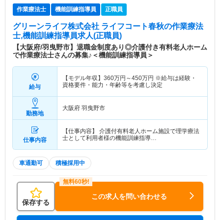
作業療法士
機能訓練指導員
正職員
グリーンライフ株式会社 ライフコート春秋
の作業療法
士,機能訓練指導員求人(正職員)
【大阪府/羽曳野市】退職金制度あり◎介護付き有料老人ホーム
で作業療法士さんの募集♪＜機能訓練指導員＞
【モデル年収】
360
万円～
450
万円
※給与は経験・
資格要件・能力・年齢等を考慮し決定
給与
大阪府 羽曳野市
勤務地
【仕事内容】 介護付有料老人ホーム施設で理学療法
士として利用者様の機能訓練指導…
仕事内容
車通勤可
積極採用中
この求人を問い合わせる
保存する