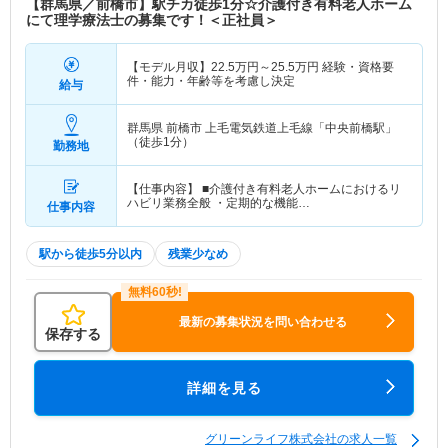
【群馬県／前橋市】駅チカ徒歩1分☆介護付き有料老人ホーム
にて理学療法士の募集です！＜正社員＞
【モデル月収】
22.5
万円～
25.5
万円
経験・資格要
件・能力・年齢等を考慮し決定
給与
群馬県 前橋市
上毛電気鉄道上毛線「中央前橋駅」
（徒歩1分）
勤務地
【仕事内容】 ■介護付き有料老人ホームにおけるリ
ハビリ業務全般 ・定期的な機能…
仕事内容
駅から徒歩5分以内
残業少なめ
最新の募集状況を問い合わせる
保存する
詳細を見る
グリーンライフ株式会社の求人一覧