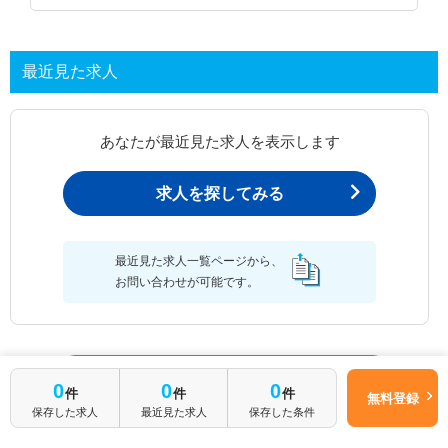
最近見た求人
あなたが最近見た求人を表示します
求人を探してみる
最近見た求人一覧ページから、
お問い合わせが可能です。
最近見た求人一覧
簡単1分
0
0
0
件
件
件
無料登録
はじめて転職
無料転職サポートに申し込む
保存した求人
最近見た求人
保存した条件
される方へ