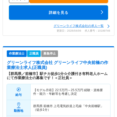
詳細を見る
グリーンライフ株式会社の求人一覧
更新日：2026/04/06 求人番号：10189746
作業療法士
正職員
募集停止
グリーンライフ株式会社 グリーンライフ中央前橋
の作
業療法士求人(正職員)
【群馬県／前橋市】駅チカ徒歩1分☆介護付き有料老人ホーム
にて作業療法士の募集です！＜正社員＞
【モデル月収】
22.5
万円～
25.5
万円
経験・資格要
件・能力・年齢等を考慮し決定
給与
群馬県 前橋市
上毛電気鉄道上毛線「中央前橋駅」
（徒歩1分）
勤務地