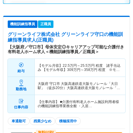
機能訓練指導員
正職員
グリーンライフ株式会社 グリーンライフ守口
の機能訓
練指導員求人(正職員)
【大阪府／守口市】母体安定◎キャリアアップ可能な介護付き
有料老人ホーム求人＜機能訓練指導員／正職員＞
【モデル月収】
22.5
万円～
25.5
万円
程度 諸手当込
み 【モデル年収】
309
万円～
358
万円
程度 ※モデ
給与
ル年収
大阪府 守口市
大阪高速鉄道大阪モノレール「大日
駅」（徒歩20分）大阪高速鉄道大阪モノレール「大
勤務地
日駅」（バス・車10分） 他
【仕事内容】 ■介護付有料老人ホーム施設利用者様
の機能訓練指導業務全般 ・入居…
仕事内容
車通勤可
残業少なめ
積極採用中