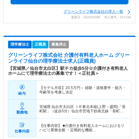
グリーンライフ株式会社の求人一覧
更新日：2025/05/08 求人番号：527249
理学療法士
正職員
募集停止
グリーンライフ株式会社 介護付有料老人ホーム グリー
ンライフ仙台
の理学療法士求人(正職員)
【宮城県／仙台市太白区】駅チカ徒歩5分☆介護付き有料老人
ホームにて理学療法士の募集です！＜正社員＞
【モデル月収】
20.5
万円～
経験・資格要件・能力・
年齢等を考慮し決定
給与
宮城県 仙台市太白区
ＪＲ東北本線(上野－盛岡)「長
町駅」（徒歩5分）仙台市営地下鉄南北線「長町
勤務地
駅」（徒歩5分） 他
【仕事内容】 ■介護付き有料老人ホームにおけるリ
ハビリ業務全般 ・定期的な機能…
仕事内容