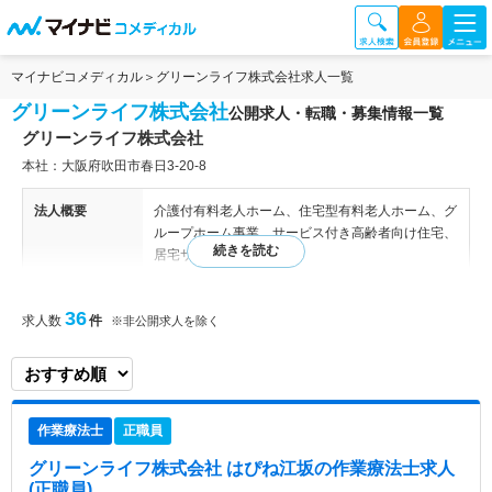
マイナビコメディカル
グリーンライフ株式会社求人一覧
グリーンライフ株式会社
公開求人・転職・募集情報一覧
グリーンライフ株式会社
本社：大阪府吹田市春日3‐20‐8
法人概要
介護付有料老人ホーム、住宅型有料老人ホーム、グ
ループホーム事業、サービス付き高齢者向け住宅、
居宅サービス事業
特色
医療・保健・福祉・介護の分野を展開している会社
36
求人数
件
※非公開求人を除く
の一員として介護分野を担う重要な企業です。全国
に介護付有料老人ホーム、住宅型有料老人ホーム、
グループホーム、各種居宅サービスを展開し、質の
高い介護サービスを提供されている法人です。
作業療法士
正職員
グリーンライフ株式会社 はぴね江坂
の作業療法士求人
(正職員)