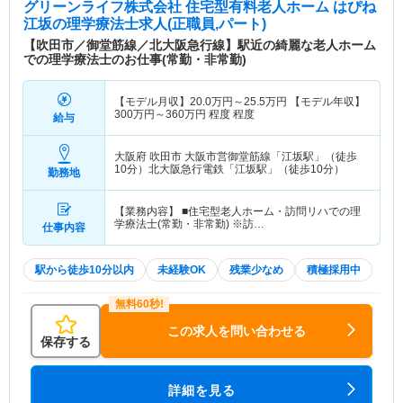
グリーンライフ株式会社 住宅型有料老人ホーム はぴね
江坂
の理学療法士求人(正職員,パート)
【吹田市／御堂筋線／北大阪急行線】駅近の綺麗な老人ホーム
での理学療法士のお仕事(常勤・非常勤)
【モデル月収】
20.0
万円～
25.5
万円
【モデル年収】
300
万円～
360
万円
程度 程度
給与
大阪府 吹田市
大阪市営御堂筋線「江坂駅」（徒歩
10分）北大阪急行電鉄「江坂駅」（徒歩10分）
勤務地
【業務内容】 ■住宅型老人ホーム・訪問リハでの理
学療法士(常勤・非常勤) ※訪…
仕事内容
駅から徒歩10分以内
未経験OK
残業少なめ
積極採用中
この求人を問い合わせる
保存する
詳細を見る