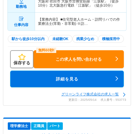
大阪府 吹田市
大阪市営御堂筋線「江坂駅」（徒歩
10分）北大阪急行電鉄「江坂駅」（徒歩10分）
勤務地
【業務内容】 ■住宅型老人ホーム・訪問リハでの作
業療法士(常勤・非常勤) ※訪…
仕事内容
駅から徒歩10分以内
未経験OK
残業少なめ
積極採用中
この求人を問い合わせる
保存する
詳細を見る
グリーンライフ株式会社の求人一覧
更新日：2025/05/14 求人番号：553773
理学療法士
正職員
パート