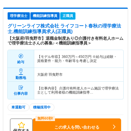
理学療法士
機能訓練指導員
正職員
グリーンライフ株式会社 ライフコート春秋
の理学療法
士,機能訓練指導員求人(正職員)
【大阪府/羽曳野市】退職金制度あり◎介護付き有料老人ホーム
で理学療法士さんの募集♪＜機能訓練指導員＞
【モデル年収】
360
万円～
450
万円
※給与は経験・
資格要件・能力・年齢等を考慮し決定
給与
大阪府 羽曳野市
勤務地
【仕事内容】 介護付有料老人ホーム施設で理学療法
士として利用者様の機能訓練指導…
仕事内容
車通勤可
積極採用中
この求人を問い合わせる
保存する