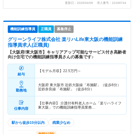
更新日：2026/04/06 求人番号：10189744
機能訓練指導員
正職員
募集停止
グリーンライフ株式会社 楽リハLife東大阪
の機能訓練
指導員求人(正職員)
【大阪府/東大阪市】キャリアアップ可能なサービス付き高齢者
向け住宅での機能訓練指導員さんの募集です♪
【モデル月収】
22.5
万円～
給与
大阪府 東大阪市
近鉄大阪線「布施駅」（徒歩8分）
近鉄奈良線「布施駅」（徒歩8分）
勤務地
【仕事内容】 介護付有料老人ホーム「楽リハライフ
東大阪」での機能訓練指導員業務…
仕事内容
駅から徒歩10分以内
残業少なめ