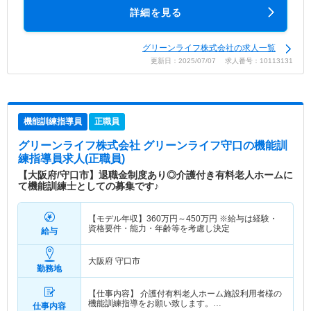
詳細を見る
グリーンライフ株式会社の求人一覧
更新日：2025/07/07 求人番号：10113131
機能訓練指導員
正職員
グリーンライフ株式会社 グリーンライフ守口
の機能訓
練指導員求人(正職員)
【大阪府/守口市】退職金制度あり◎介護付き有料老人ホームに
て機能訓練士としての募集です♪
【モデル年収】
360
万円～
450
万円
※給与は経験・
資格要件・能力・年齢等を考慮し決定
給与
大阪府 守口市
勤務地
【仕事内容】 介護付有料老人ホーム施設利用者様の
機能訓練指導をお願い致します。…
仕事内容