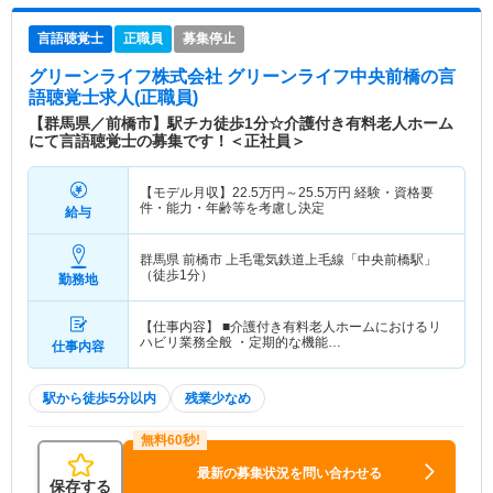
言語聴覚士
正職員
募集停止
グリーンライフ株式会社 グリーンライフ中央前橋
の言
語聴覚士求人(正職員)
【群馬県／前橋市】駅チカ徒歩1分☆介護付き有料老人ホーム
にて言語聴覚士の募集です！＜正社員＞
【モデル月収】
22.5
万円～
25.5
万円
経験・資格要
件・能力・年齢等を考慮し決定
給与
群馬県 前橋市
上毛電気鉄道上毛線「中央前橋駅」
（徒歩1分）
勤務地
【仕事内容】 ■介護付き有料老人ホームにおけるリ
ハビリ業務全般 ・定期的な機能…
仕事内容
駅から徒歩5分以内
残業少なめ
最新の募集状況を問い合わせる
保存する