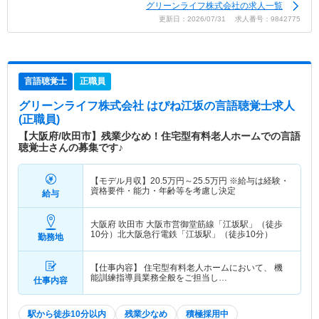
グリーンライフ株式会社の求人一覧
更新日：2026/07/31 求人番号：9842775
言語聴覚士
正職員
グリーンライフ株式会社 はぴね江坂
の言語聴覚士求人
(正職員)
【大阪府/吹田市】残業少なめ！住宅型有料老人ホームでの言語
聴覚士さんの募集です♪
【モデル月収】
20.5
万円～
25.5
万円
※給与は経験・
資格要件・能力・年齢等を考慮し決定
給与
大阪府 吹田市
大阪市営御堂筋線「江坂駅」（徒歩
10分）北大阪急行電鉄「江坂駅」（徒歩10分）
勤務地
【仕事内容】 住宅型有料老人ホームにおいて、 機
能訓練指導員業務全般をご担当し…
仕事内容
駅から徒歩10分以内
残業少なめ
積極採用中