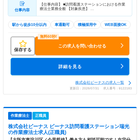
【仕事内容】 ■訪問看護ステーションにおける作業
療法士業務全般 【対象疾患】 …
仕事内容
駅から徒歩10分以内
車通勤可
積極採用中
WEB面接OK
この求人を問い合わせる
保存する
詳細を見る
株式会社ビーナスの求人一覧
更新日：2026/07/31 求人番号：9122183
作業療法士
正職員
株式会社ビーナス ビーナス訪問看護ステーション瑞光
の作業療法士求人(正職員)
【大阪市東淀川区／今里筋線】働き方も相談可能です！在宅分