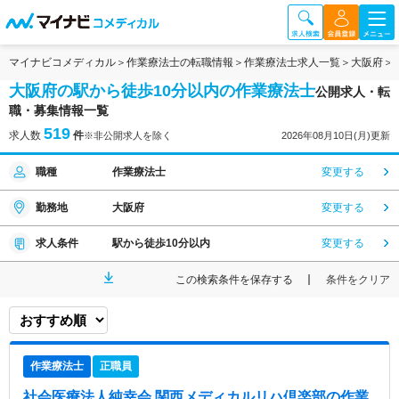
マイナビコメディカル
作業療法士の転職情報
作業療法士求人一覧
大阪府
大阪府の駅から徒歩10分以内の作業療法士
公開求人・転
職・募集情報一覧
519
求人数
件
※非公開求人を除く
2026年08月10日(月)更新
職種
作業療法士
変更する
勤務地
大阪府
変更する
求人条件
駅から徒歩10分以内
変更する
この検索条件を保存する
条件をクリア
作業療法士
正職員
社会医療法人純幸会 関西メディカルリハ倶楽部
の作業