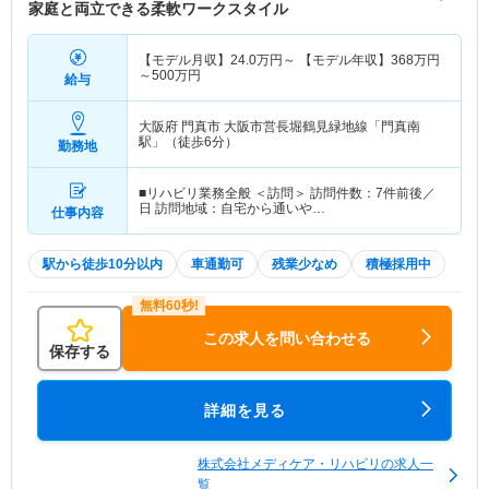
家庭と両立できる柔軟ワークスタイル
【モデル月収】
24.0
万円～
【モデル年収】
368
万円
～
500
万円
給与
大阪府 門真市
大阪市営長堀鶴見緑地線「門真南
駅」（徒歩6分）
勤務地
■リハビリ業務全般 ＜訪問＞ 訪問件数：7件前後／
日 訪問地域：自宅から通いや…
仕事内容
駅から徒歩10分以内
車通勤可
残業少なめ
積極採用中
この求人を問い合わせる
保存する
詳細を見る
株式会社メディケア・リハビリの求人一
覧