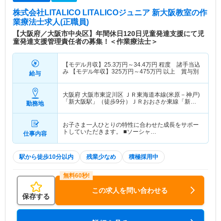
株式会社LITALICO LITALICOジュニア 新大阪教室
の作
業療法士求人(正職員)
【大阪府／大阪市中央区】年間休日120日児童発達支援にて児
童発達支援管理責任者の募集！＜作業療法士＞
【モデル月収】
25.3
万円～
34.4
万円
程度 諸手当込
み 【モデル年収】
325
万円～
475
万円
以上 賞与別
給与
大阪府 大阪市東淀川区
ＪＲ東海道本線(米原－神戸)
「新大阪駅」（徒歩9分）ＪＲおおさか東線「新大
勤務地
阪駅」（徒歩9分） 他
お子さま一人ひとりの特性に合わせた成長をサポー
トしていただきます。 ■ソーシャ…
仕事内容
駅から徒歩10分以内
残業少なめ
積極採用中
この求人を問い合わせる
保存する