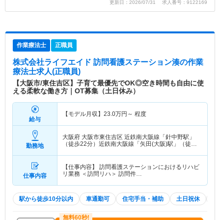
更新日：2026/07/31 求人番号：9122169
作業療法士
正職員
株式会社ライフエイド 訪問看護ステーション湊
の作業
療法士求人(正職員)
【大阪市/東住吉区】子育て最優先でOK◎空き時間も自由に使
える柔軟な働き方｜OT募集（土日休み）
【モデル月収】
23.0
万円～
程度
給与
大阪府 大阪市東住吉区
近鉄南大阪線「針中野駅」
（徒歩22分）近鉄南大阪線「矢田(大阪)駅」（徒歩
勤務地
6分） 他
【仕事内容】 訪問看護ステーションにおけるリハビ
リ業務 ＜訪問リハ＞ 訪問件…
仕事内容
駅から徒歩10分以内
車通勤可
住宅手当・補助
土日祝休
積