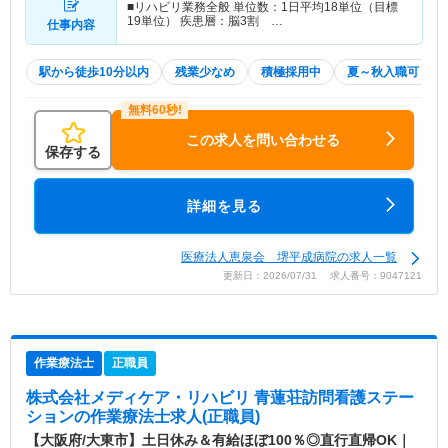
■リハビリ業務全般 単位数：1日平均18単位（目標
19単位） 疾患層：脳3割 …
仕事内容
駅から徒歩10分以内
残業少なめ
積極採用中
夏～秋入職可
この求人を問い合わせる
保存する
詳細を見る
医療法人恵泉会 堺平成病院の求人一覧
更新日：2026/07/31 求人番号：9047121
作業療法士
正職員
株式会社メディケア・リハビリ 青蓮荘訪問看護ステー
ション
の作業療法士求人(正職員)
【大阪府/大東市】土日休み＆有給ほぼ100％◎直行直帰OK｜