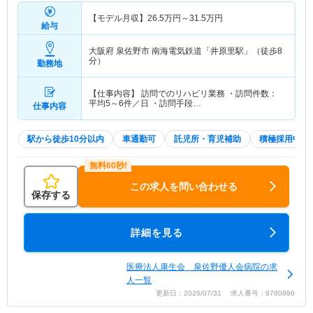
【モデル月収】
26.5
万円～
31.5
万円
給与
大阪府 泉佐野市
南海電気鉄道「井原里駅」（徒歩8
分）
勤務地
【仕事内容】 訪問でのリハビリ業務 ・訪問件数：
平均5～6件／日 ・訪問手段…
仕事内容
駅から徒歩10分以内
車通勤可
託児所・育児補助
積極採用中
この求人を問い合わせる
保存する
詳細を見る
医療法人康生会 泉佐野優人会病院の求
人一覧
更新日：2026/07/31 求人番号：9780896