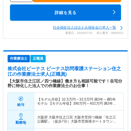
詳細を見る
社会福祉法人ほほえみ福祉会の求人一覧
更新日：2026/07/31 求人番号：9692622
作業療法士
正職員
株式会社ビーナス ビーナス訪問看護ステーション住之
江
の作業療法士求人(正職員)
【大阪市住之江区／四つ橋線】働き方も相談可能です！在宅分
野に特化した法人での作業療法士のお仕事！
【モデル月収】
32.5
万円～
33.5
万円
満3年～満5年
モデル 【モデル年収】
390
万円～
402
万円
満3年～
給与
満5年モデル
大阪府 大阪市住之江区
大阪市営四つ橋線「住之江
公園駅」（徒歩7分）大阪市営南港ポートタウン線
勤務地
「住之江公園駅」（徒歩7分）