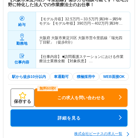
野に特化した法人での作業療法士のお仕事！
【モデル月収】
32.5
万円～
33.5
万円
満3年～満5年
モデル 【モデル年収】
390
万円～
402
万円
満3年～
給与
満5年モデル
大阪府 大阪市東淀川区
大阪市営今里筋線「瑞光四
丁目駅」（徒歩8分）
勤務地
【仕事内容】 ■訪問看護ステーションにおける作業
療法士業務全般 【対象疾患】 …
仕事内容
駅から徒歩10分以内
車通勤可
積極採用中
WEB面接OK
この求人を問い合わせる
保存する
詳細を見る
株式会社ビーナスの求人一覧