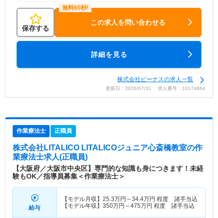
この求人を問い合わせる
保存する
詳細を見る
株式会社ビーナスの求人一覧
更新日：2026/07/31 求人番号：10174864
作業療法士
正職員
株式会社LITALICO LITALICOジュニア心斎橋教室
の作
業療法士求人(正職員)
【大阪府／大阪市中央区】専門的な知識も身につきます！未経
験もOK／指導員募集＜作業療法士＞
【モデル月収】
25.3
万円～
34.4
万円
程度 諸手当込
【モデル年収】
350
万円～
475
万円
程度 諸手当込
給与