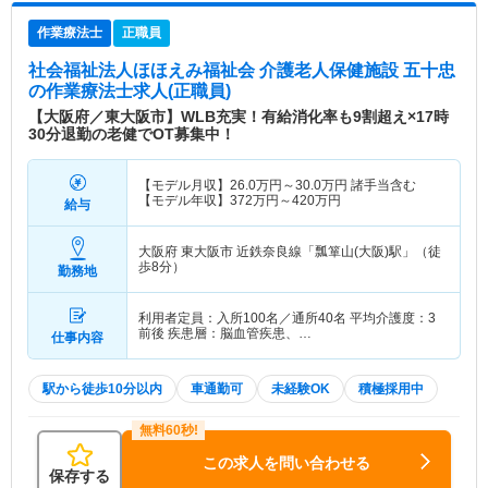
作業療法士
正職員
社会福祉法人ほほえみ福祉会 介護老人保健施設 五十忠
の作業療法士求人(正職員)
【大阪府／東大阪市】WLB充実！有給消化率も9割超え×17時
30分退勤の老健でOT募集中！
【モデル月収】
26.0
万円～
30.0
万円
諸手当含む
【モデル年収】
372
万円～
420
万円
給与
大阪府 東大阪市
近鉄奈良線「瓢箪山(大阪)駅」（徒
歩8分）
勤務地
利用者定員：入所100名／通所40名 平均介護度：3
前後 疾患層：脳血管疾患、…
仕事内容
駅から徒歩10分以内
車通勤可
未経験OK
積極採用中
この求人を問い合わせる
保存する