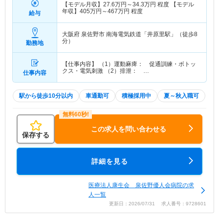
【モデル月収】
27.6
万円～
34.3
万円
程度 【モデル
年収】
405
万円～
467
万円
程度
給与
大阪府 泉佐野市
南海電気鉄道「井原里駅」（徒歩8
分）
勤務地
【仕事内容】 （1）運動麻痺： 促通訓練・ボトッ
クス・電気刺激 （2）排泄： …
仕事内容
駅から徒歩10分以内
車通勤可
積極採用中
夏～秋入職可
この求人を問い合わせる
保存する
詳細を見る
医療法人康生会 泉佐野優人会病院の求
人一覧
更新日：2026/07/31 求人番号：9728601