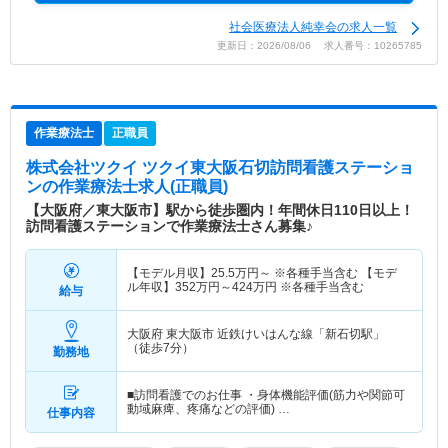
社会医療法人純幸会の求人一覧
更新日：2026/08/06 求人番号：10265785
作業療法士
正職員
株式会社ツクイ ツクイ東大阪石切訪問看護ステーショ
ン
の作業療法士求人(正職員)
【大阪府／東大阪市】駅から徒歩圏内！年間休日110日以上！
訪問看護ステーションで作業療法士さん募集♪
【モデル月収】
25.5
万円～
※各種手当含む 【モデ
ル年収】
352
万円～
424
万円
※各種手当含む
給与
大阪府 東大阪市
近鉄けいはんな線「新石切駅」
（徒歩7分）
勤務地
■訪問看護でのお仕事 ・身体機能評価(筋力や関節可
動域麻痺、疼痛などの評価) …
仕事内容