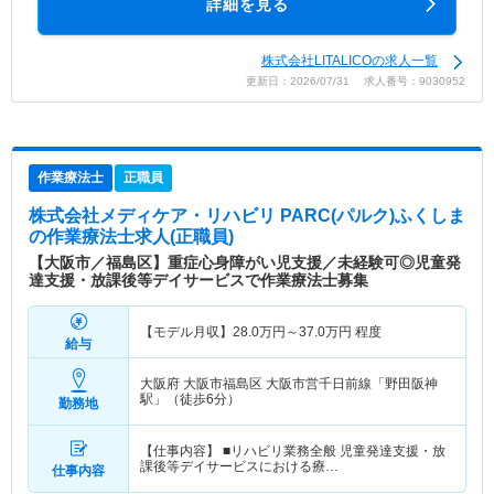
詳細を見る
株式会社LITALICOの求人一覧
更新日：2026/07/31 求人番号：9030952
作業療法士
正職員
株式会社メディケア・リハビリ PARC(パルク)ふくしま
の作業療法士求人(正職員)
【大阪市／福島区】重症心身障がい児支援／未経験可◎児童発
達支援・放課後等デイサービスで作業療法士募集
【モデル月収】
28.0
万円～
37.0
万円
程度
給与
大阪府 大阪市福島区
大阪市営千日前線「野田阪神
駅」（徒歩6分）
勤務地
【仕事内容】 ■リハビリ業務全般 児童発達支援・放
課後等デイサービスにおける療…
仕事内容