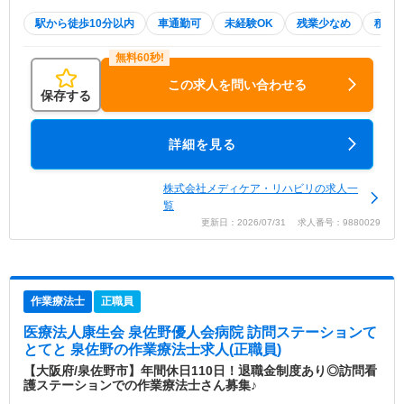
駅から徒歩10分以内
車通勤可
未経験OK
残業少なめ
積極
この求人を問い合わせる
保存する
詳細を見る
株式会社メディケア・リハビリの求人一
覧
更新日：2026/07/31 求人番号：9880029
作業療法士
正職員
医療法人康生会 泉佐野優人会病院 訪問ステーションて
とてと 泉佐野
の作業療法士求人(正職員)
【大阪府/泉佐野市】年間休日110日！退職金制度あり◎訪問看
護ステーションでの作業療法士さん募集♪