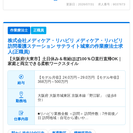
更新日：2026/07/31 求人番号：9037673
作業療法士
正職員
株式会社メディケア・リハビリ メディケア・リハビリ
訪問看護ステーション サテライト城東
の作業療法士求
人(正職員)
【大阪府/大東市】土日休み＆有給ほぼ100％◎直行直帰OK｜
家庭と両立できる柔軟ワークスタイル
【モデル月収】
24.0
万円～
29.0
万円
【モデル年収】
368
万円～
500
万円
給与
大阪府 大阪市城東区
京阪本線「野江駅」（徒歩8
分）
勤務地
■リハビリ業務全般 ＜訪問＞ 訪問件数：7件前後／
日 訪問地域：自宅から通いや…
仕事内容