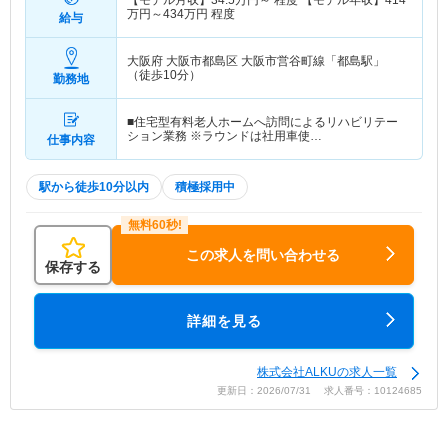
【モデル月収】
34.5
万円～
程度 【モデル年収】
414
万円～
434
万円
程度
給与
大阪府 大阪市都島区
大阪市営谷町線「都島駅」
（徒歩10分）
勤務地
■住宅型有料老人ホームへ訪問によるリハビリテー
ション業務 ※ラウンドは社用車使…
仕事内容
駅から徒歩10分以内
積極採用中
この求人を問い合わせる
保存する
詳細を見る
株式会社ALKUの求人一覧
更新日：2026/07/31 求人番号：10124685