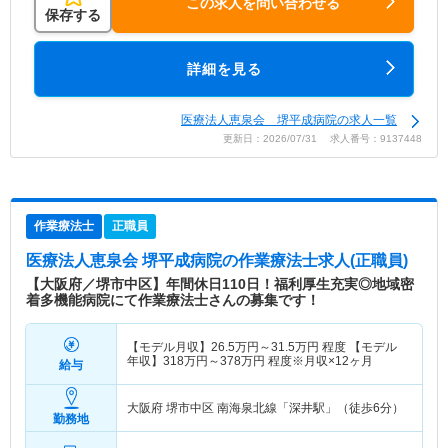
この求人を問い合わせる
保存する
詳細を見る
医療法人恵泉会 堺平成病院の求人一覧
更新日：2026/07/31 求人番号：9137448
作業療法士
正職員
医療法人恵泉会 堺平成病院
の作業療法士求人(正職員)
【大阪府／堺市中区】年間休日110日！福利厚生充実◎地域密
着多機能病院にて作業療法士さんの募集です！
【モデル月収】
26.5
万円～
31.5
万円
程度 【モデル
年収】
318
万円～
378
万円
程度※月収×12ヶ月
給与
大阪府 堺市中区
南海泉北線「深井駅」（徒歩6分）
勤務地