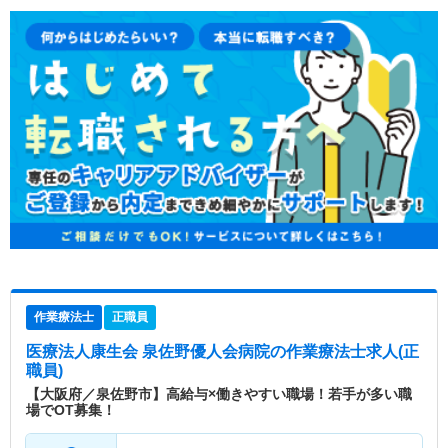
作業療法士
正職員
医療法人康生会 泉佐野優人会病院
の作業療法士求人(正
職員)
【大阪府／泉佐野市】高給与×働きやすい職場！若手が多い職
場でOT募集！