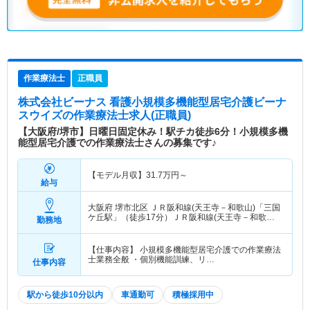
作業療法士
正職員
株式会社ビーナス 看護小規模多機能型居宅介護ビーナ
スウイズ
の作業療法士求人(正職員)
【大阪府/堺市】日曜日固定休み！駅チカ徒歩6分！小規模多機
能型居宅介護での作業療法士さんの募集です♪
【モデル月収】
31.7
万円～
給与
大阪府 堺市北区
ＪＲ阪和線(天王寺－和歌山)「三国
ケ丘駅」（徒歩17分）ＪＲ阪和線(天王寺－和歌山)
勤務地
「堺市駅」（徒歩6分） 他
【仕事内容】 小規模多機能型居宅介護での作業療法
士業務全般 ・個別機能訓練、リ…
仕事内容
駅から徒歩10分以内
車通勤可
積極採用中