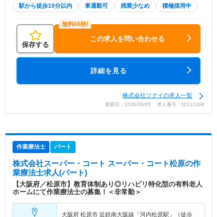
駅から徒歩10分以内
車通勤可
残業少なめ
積極採用中
この求人を問い合わせる
保存する
詳細を見る
株式会社ツクイの求人一覧
更新日：2026/08/05 求人番号：10111166
作業療法士
パート
株式会社スーパー・コート スーパー・コート松原
の作
業療法士求人(パート)
【大阪府／松原市】教育体制あり◎リハビリ特化型の有料老人
ホームにて作業療法士の募集！＜非常勤＞
大阪府 松原市
近鉄南大阪線「河内松原駅」（徒歩