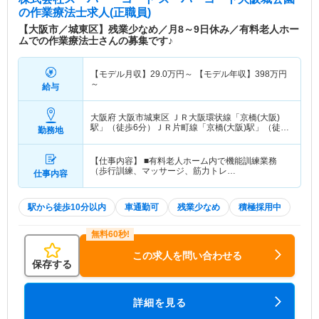
の作業療法士求人(正職員)
【大阪市／城東区】残業少なめ／月8～9日休み／有料老人ホー
ムでの作業療法士さんの募集です♪
【モデル月収】
29.0
万円～
【モデル年収】
398
万円
～
給与
大阪府 大阪市城東区
ＪＲ大阪環状線「京橋(大阪)
駅」（徒歩6分）ＪＲ片町線「京橋(大阪)駅」（徒歩
勤務地
6分） 他
【仕事内容】 ■有料老人ホーム内で機能訓練業務
（歩行訓練、マッサージ、筋力トレ…
仕事内容
駅から徒歩10分以内
車通勤可
残業少なめ
積極採用中
この求人を問い合わせる
保存する
詳細を見る