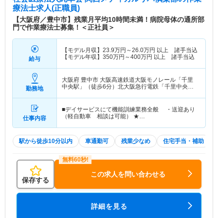
療法士求人(正職員)
【大阪府／豊中市】残業月平均10時間未満！病院母体の通所部
門で作業療法士募集！＜正社員＞
【モデル月収】
23.9
万円～
26.0
万円
以上 諸手当込
【モデル年収】
350
万円～
400
万円
以上 諸手当込
給与
大阪府 豊中市
大阪高速鉄道大阪モノレール「千里
中央駅」（徒歩6分）北大阪急行電鉄「千里中央
勤務地
駅」（徒歩6分）
■デイサービスにて機能訓練業務全般 ・送迎あり
（軽自動車 相談は可能） ★…
仕事内容
駅から徒歩10分以内
車通勤可
残業少なめ
住宅手当・補助
この求人を問い合わせる
保存する
詳細を見る