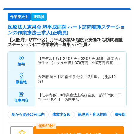
作業療法士
正職員
医療法人恵泉会 堺平成病院 ハート訪問看護ステーショ
ン
の作業療法士求人(正職員)
【大阪府／堺市中区】月平均残業3h程度☆実働7h◎訪問看護
ステーションにて作業療法士募集＜正社員＞
【モデル月収】
27.0
万円～
32.0
万円
程度、基本給＋
諸手当 【モデル年収】
370
万円～
440
万円
程度 ※
給与
勤続2年目以上モデル
大阪府 堺市中区
南海泉北線「深井駅」（徒歩10
分）
勤務地
【仕事内容】 ■作業療法士業務全般 ・訪問件数：平
均5～6件／日 ・訪問手段：…
仕事内容
駅から徒歩10分以内
残業少なめ
託児所・育児補助
積極採用中