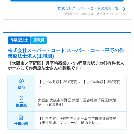
株式会社スーパー・コートの求人一覧
更新日：2026/08/03 求人番号：10117869
作業療法士
正職員
株式会社スーパー・コート スーパー・コート平野
の作
業療法士求人(正職員)
【大阪市／平野区】月平均残業0～5h程度☆駅チカ◎有料老人
ホームにて作業療法士さんの募集です♪
【モデル月収】
29.0
万円～
【モデル年収】
398
万円
～
給与
大阪府 大阪市平野区
大阪市営谷町線「長原(大阪)
駅」（徒歩8分）
勤務地
【仕事内容】 ■有料老人ホーム内で機能訓練業務
（歩行訓練、マッサージ、筋力トレ…
仕事内容