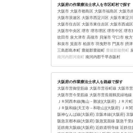
大阪府の作業療法士求人を市区町村で探す
大阪市
大阪市都島区
大阪市福島区
大阪市
大阪市浪速区
大阪市西淀川区
大阪市東淀川
大阪市住吉区
大阪市東住吉区
大阪市西成区
大阪市中央区
堺市
堺市堺区
堺市中区
堺市
吹田市
泉大津市
高槻市
貝塚市
守口市
枚方
和泉市
箕面市
柏原市
羽曳野市
門真市
摂津
三島郡島本町
豊能郡豊能町
豊能郡能勢町
南河内郡河南町
南河内郡千早赤阪村
大阪府の作業療法士求人を路線で探す
大阪市営御堂筋線
大阪市営谷町線
大阪市営
大阪市営今里筋線
大阪市営長堀鶴見緑地線
ＪＲ関西本線(亀山－難波)(大阪府)
ＪＲ片町
ＪＲ阪和線(天王寺－和歌山)(大阪府)
ＪＲ関
阪神なんば線(大阪府)
京阪本線(大阪府)
京
阪急京都本線(大阪府)
阪急箕面線
阪急千里
近鉄南大阪線(大阪府)
近鉄道明寺線
近鉄信