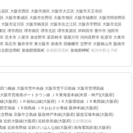
此花区
大阪市西区
大阪市港区
大阪市大正区
大阪市天王寺区
区
大阪市東成区
大阪市生野区
大阪市旭区
大阪市城東区
大阪市阿倍野区
大阪市淀川区
大阪市鶴見区
大阪市住之江区
大阪市平野区
大阪市北区
東区
堺市西区
堺市南区
堺市北区
堺市美原区
岸和田市
豊中市
池田市
市
茨木市
八尾市
泉佐野市
富田林市
寝屋川市
河内長野市
松原市
大東市
市
高石市
藤井寺市
東大阪市
泉南市
四條畷市
交野市
大阪狭山市
阪南市
泉北郡忠岡町
泉南郡熊取町
泉南郡田尻町
泉南郡岬町
南河内郡太子町
四つ橋線
大阪市営中央線
大阪市営千日前線
大阪市営堺筋線
大阪市営南港ポートタウン線
ＪＲ東海道本線(米原－神戸)(大阪府)
線(大阪府)
ＪＲ福知山線(大阪府)
ＪＲ大阪環状線
ＪＲ東西線(大阪府)
西空港線
ＪＲ桜島線
ＪＲおおさか東線
阪神本線(大阪府)
阪交野線
京阪中之島線
阪急神戸本線(大阪府)
阪急宝塚本線(大阪府)
線
近鉄大阪線(大阪府)
近鉄奈良線(大阪府)
近鉄難波線
貴線
近鉄長野線
近鉄けいはんな線(大阪府)
南海電気鉄道(大阪府)