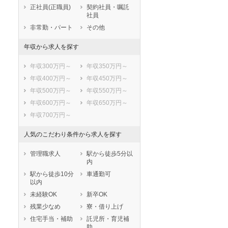
鹿児島県
沖縄県
正社員(正職員)
契約社員・嘱託
社員
非常勤・パート
その他
年収から求人を探す
年収300万円～
年収350万円～
年収400万円～
年収450万円～
年収500万円～
年収550万円～
年収600万円～
年収650万円～
年収700万円～
人気のこだわり条件から求人を探す
管理職求人
駅から徒歩5分以
内
駅から徒歩10分
車通勤可
以内
未経験OK
新卒OK
残業少なめ
寮・借り上げ
住宅手当・補助
託児所・育児補
助