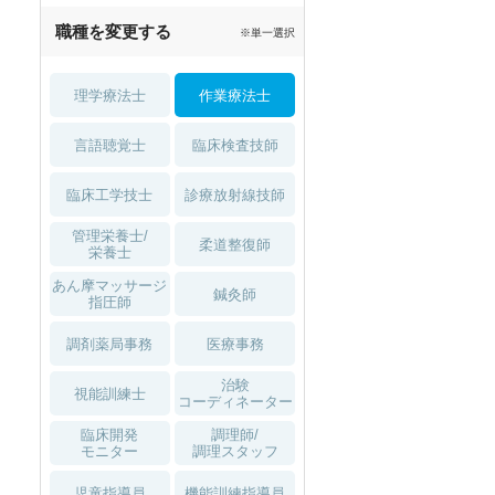
職種を変更する
※単一選択
理学療法士
作業療法士
言語聴覚士
臨床検査技師
臨床工学技士
診療放射線技師
管理栄養士/
柔道整復師
栄養士
あん摩マッサージ
鍼灸師
指圧師
調剤薬局事務
医療事務
治験
視能訓練士
コーディネーター
臨床開発
調理師/
モニター
調理スタッフ
児童指導員
機能訓練指導員