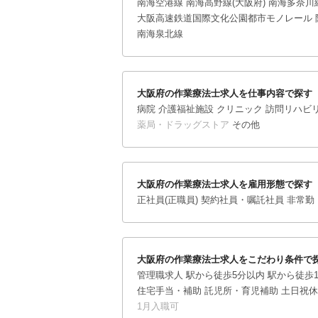
南海空港線
南海高野線(大阪府)
南海多奈川
大阪高速鉄道国際文化公園都市モノレール
南海泉北線
大阪府の作業療法士求人を仕事内容で探す
病院
介護福祉施設
クリニック
訪問リハビリ
薬局・ドラッグストア
その他
大阪府の作業療法士求人を雇用形態で探す
正社員(正職員)
契約社員・嘱託社員
非常勤
大阪府の作業療法士求人をこだわり条件で
管理職求人
駅から徒歩5分以内
駅から徒歩1
住宅手当・補助
託児所・育児補助
土日祝休
1月入職可