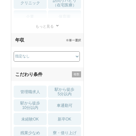
訪問リハビリ
クリニック
（在宅医療）
企業
保育園
もっと見る
小児リハビリ
整骨院
年収
※単一選択
接骨院
訪問マッサージ
薬局・
その他
ドラッグストア
こだわり条件
駅から徒歩
管理職求人
5分以内
駅から徒歩
車通勤可
10分以内
未経験OK
新卒OK
残業少なめ
寮・借り上げ