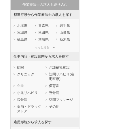
ートダ
世の中の需要の高まりととも
ワークライフバランス重視派
作業療法士の求人を絞り込む
スト向け
に増加傾向の「介護施設」求
の方へ！なぜ120日が基準？
人をご紹介！
数え方も解説
都道府県から作業療法士の求人を探す
北海道
青森県
岩手県
宮城県
秋田県
山形県
福島県
茨城県
栃木県
群馬県
埼玉県
千葉県
もっと見る
東京都
神奈川県
新潟県
仕事内容・施設形態から求人を探す
山梨県
長野県
富山県
石川県
福井県
岐阜県
病院
介護福祉施設
静岡県
愛知県
三重県
クリニック
訪問リハビリ(在
宅医療)
滋賀県
京都府
大阪府
企業
保育園
兵庫県
奈良県
和歌山県
小児リハビリ
整骨院
鳥取県
島根県
岡山県
接骨院
訪問マッサージ
広島県
山口県
徳島県
薬局・ドラッグ
その他
香川県
愛媛県
高知県
ストア
福岡県
佐賀県
長崎県
雇用形態から求人を探す
熊本県
大分県
宮崎県