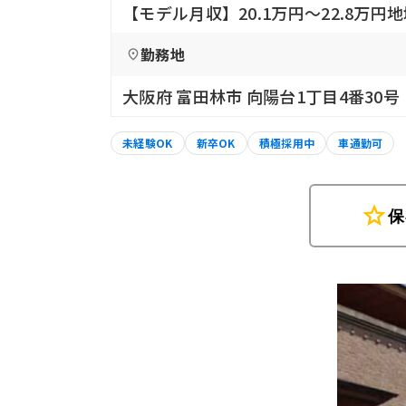
【モデル月収】20.1万円〜22.8万円地域
勤務地
大阪府 富田林市 向陽台1丁目4番30号
未経験OK
新卒OK
積極採用中
車通勤可
star
保