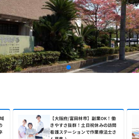
域
【大阪府/富田林市】副業OK！働
の
きやすさ抜群！土日祝休みの訪問
卒
看護ステーションで作業療法士さ
ん募集♪