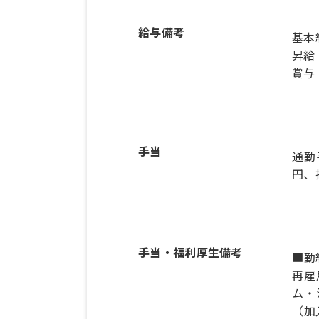
給与備考
基本給
昇給
賞与
手当
通勤
円、
手当・福利厚生備考
■勤
再雇
ム・
（加