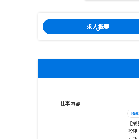
求人概要
仕事内容
積極
【業
老健
・通