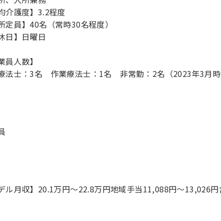
均介護度】3.2程度
所定員】40名（常時30名程度）
休日】日曜日
業員人数】
療法士：3名 作業療法士：1名 非常勤：2名（2023年3月
員
ル月収】20.1万円〜22.8万円地域手当11,088円～13,026