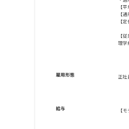
【平
【通
【定
【従
理学
雇用形態
正社
給与
【モデ