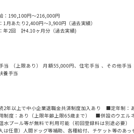
：190,100円～216,000円
：1月あたり2,400円～3,900円（過去実績）
：年2回 計4.10ヶ月分（過去実績)
手当 （上限あり） 月額55,000円、住宅手当 、その他手当 地域
扶養手当
続2年以上で中小企業退職金共済制度加入あり ■定年制：あ
用制度：あり（上限年齢上限65歳まで） ■併設のウエル
温水プール等が無料で利用可能（初回登録料は別途必要）
入は任意）人間ドッグ等補助、各種給付、チケット等のあっ