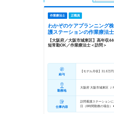
作業療法士
正職員
わかぞのケアプランニング株
護ステーション
の作業療法士
【大阪府／大阪市城東区】高年収44
短常勤OK／作業療法士＜訪問＞
【モデル月収】
31.6
万円
給与
大阪府 大阪市城東区
Ｊ
勤務地
訪問看護ステーションに
日（8時間勤務の場合）
仕事内容