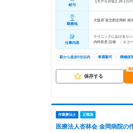
【モデル月収】
26.2
万円
給与
大阪府 泉北郡忠岡町
南
勤務地
クリニックにおけるリハ
内科疾患 設備 ：エコーあ
仕事内容
駅から徒歩5分以内
車通勤可
積極採
保存する
作業療法士
正職員
医療法人杏林会 金岡病院
の