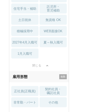
託児所・
住宅手当・補助
育児補助
土日祝休
無資格 OK
積極採用中
WEB面接OK
2027年4月入職可
夏～秋入職可
1月入職可
閉じる
雇用形態
契約社員・
正社員(正職員)
嘱託社員
非常勤・パート
その他