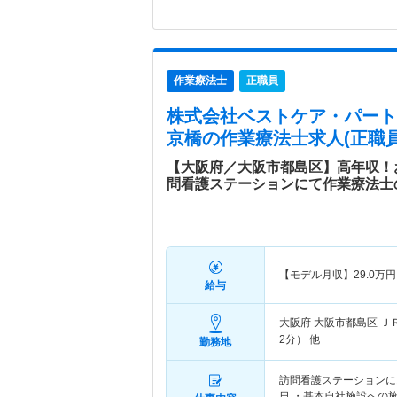
作業療法士
正職員
株式会社ベストケア・パート
京橋
の作業療法士求人(正職員
【大阪府／大阪市都島区】高年収！
問看護ステーションにて作業療法士
【モデル月収】
29.0
万円
給与
大阪府 大阪市都島区
Ｊ
2分） 他
勤務地
訪問看護ステーションにお
日 ・基本自社施設への