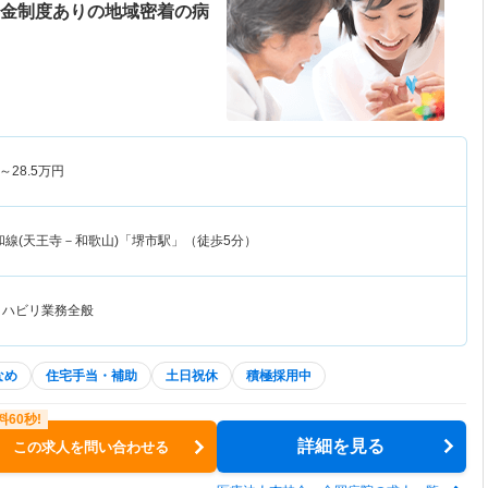
職金制度ありの地域密着の病
～
28.5
万円
和線(天王寺－和歌山)「堺市駅」（徒歩5分）
リハビリ業務全般
なめ
住宅手当・補助
土日祝休
積極採用中
詳細を見る
この求人を問い合わせる