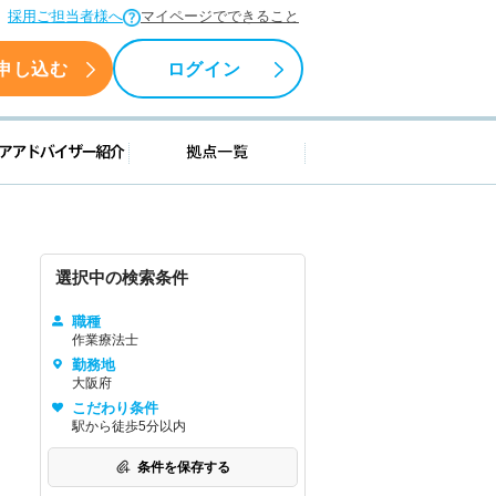
採用ご担当者様へ
マイページでできること
申し込む
ログイン
援情報
キャリアアドバイザー紹介
拠点一覧
選択中の検索条件
職種
作業療法士
勤務地
大阪府
こだわり条件
駅から徒歩5分以内
条件を保存する