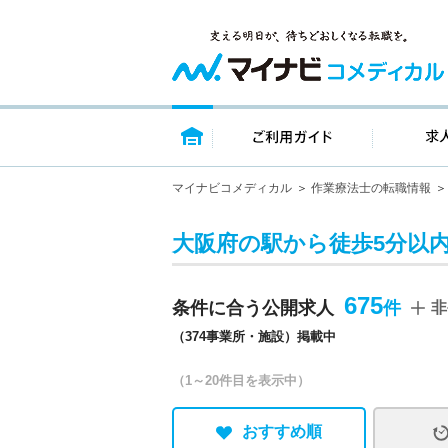
トップページ
ご利用ガイ
マイナビコメディカル
作業療法士の転職情報
大阪府の駅から徒歩5分以
675
条件に合う公開求人
非
（374事業所・施設）掲載中
（1～20件目を表示中）
おすすめ順