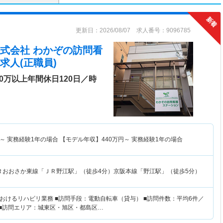
更新日：2026/08/07 求人番号：9096785
式会社 わかぞの訪問看
求人(正職員)
0万以上年間休日120日／時
～
実務経験1年の場合 【モデル年収】
440
万円～
実務経験1年の場合
Ｒおおさか東線「ＪＲ野江駅」（徒歩4分）京阪本線「野江駅」（徒歩5分）
おけるリハビリ業務 ■訪問手段：電動自転車（貸与） ■訪問件数：平均6件／
 ■訪問エリア：城東区・旭区・都島区…