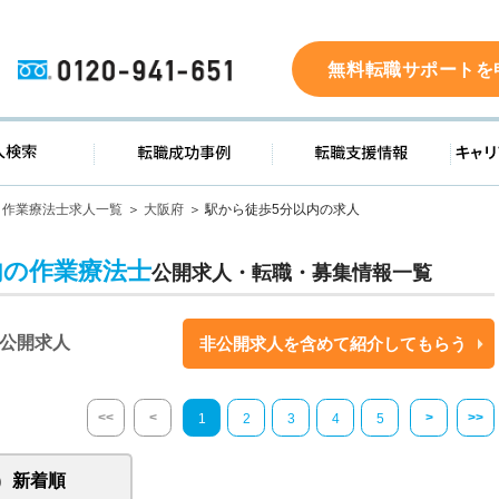
0120-941-651
無料転職サポートを
ド
求人検索
転職成功事例
転職支
作業療法士求人一覧
大阪府
駅から徒歩5分以内の求人
内の作業療法士
公開求人・転職・募集情報一覧
公開求人
非公開求人を含めて紹介してもらう
<<
<
>
>>
1
2
3
4
5
新着順