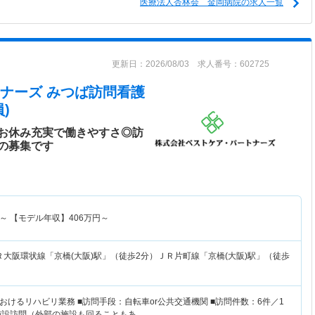
医療法人杏林会 金岡病院の求人一覧
更新日：2026/08/03 求人番号：602725
ナーズ みつば訪問看護
)
お休み充実で働きやすさ◎訪
の募集です
～
【モデル年収】
406
万円～
Ｒ大阪環状線「京橋(大阪)駅」（徒歩2分）ＪＲ片町線「京橋(大阪)駅」（徒歩
けるリハビリ業務 ■訪問手段：自転車or公共交通機関 ■訪問件数：6件／1
施設訪問（外部の施設も回ることもあ…