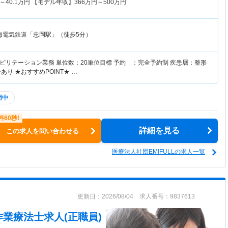
～
40.1
万円
【モデル年収】
366
万円～
500
万円
海電気鉄道「忠岡駅」（徒歩5分）
ビリテーション業務 単位数：20単位目標 予約 ：完全予約制 疾患層：整形
り ★おすすめPOINT★ …
用中
詳細を見る
この求人を問い合わせる
医療法人社団EMIFULLの求人一覧
更新日：2026/08/04 求人番号：9837613
作業療法士求人(正職員)