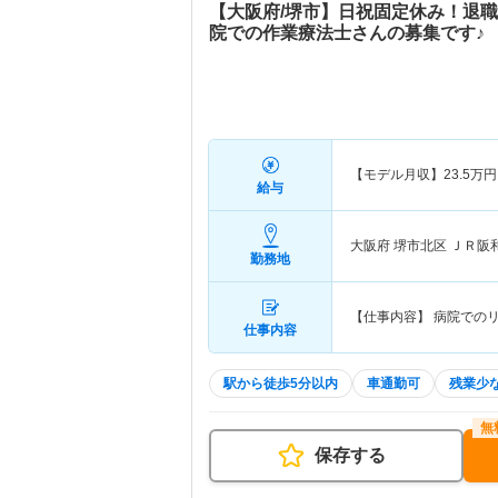
【大阪府/堺市】日祝固定休み！退
院での作業療法士さんの募集です♪
【モデル月収】
23.5
万円
給与
大阪府 堺市北区
ＪＲ阪
勤務地
【仕事内容】 病院での
仕事内容
駅から徒歩5分以内
車通勤可
残業少
保存する