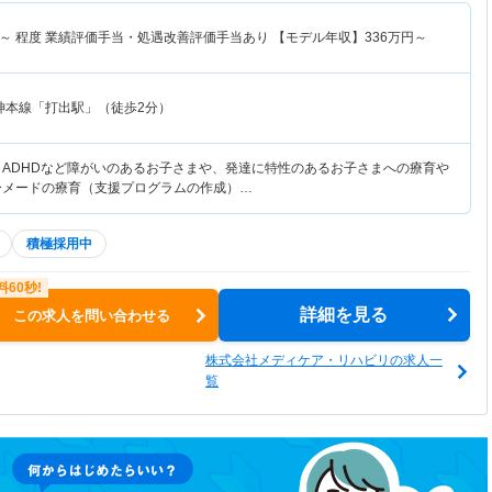
～
程度 業績評価手当・処遇改善評価手当あり 【モデル年収】
336
万円～
神本線「打出駅」（徒歩2分）
・ADHDなど障がいのあるお子さまや、発達に特性のあるお子さまへの療育や
ーメードの療育（支援プログラムの作成）…
積極採用中
詳細を見る
この求人を問い合わせる
株式会社メディケア・リハビリの求人一
覧