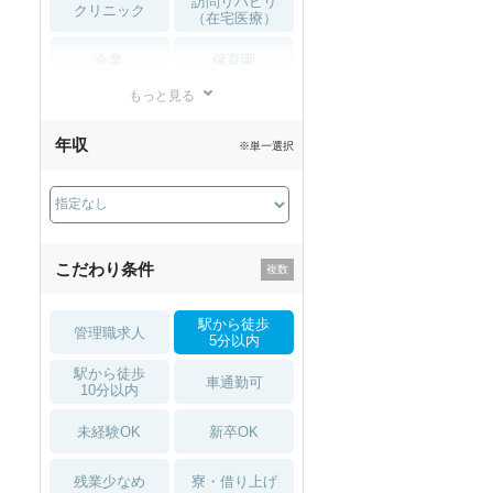
訪問リハビリ
クリニック
（在宅医療）
企業
保育園
もっと見る
小児リハビリ
整骨院
年収
※単一選択
接骨院
訪問マッサージ
薬局・
その他
ドラッグストア
こだわり条件
駅から徒歩
管理職求人
5分以内
駅から徒歩
車通勤可
10分以内
未経験OK
新卒OK
残業少なめ
寮・借り上げ