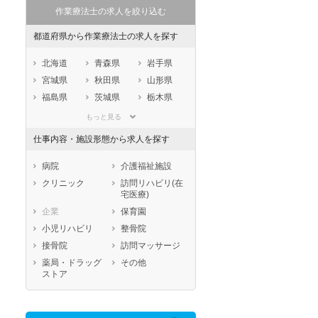
作業療法士の求人を絞り込む
都道府県から作業療法士の求人を探す
北海道
青森県
岩手県
宮城県
秋田県
山形県
福島県
茨城県
栃木県
群馬県
埼玉県
千葉県
もっと見る
東京都
神奈川県
新潟県
仕事内容・施設形態から求人を探す
山梨県
長野県
富山県
石川県
福井県
岐阜県
病院
介護福祉施設
静岡県
愛知県
三重県
クリニック
訪問リハビリ(在
宅医療)
滋賀県
京都府
大阪府
企業
保育園
兵庫県
奈良県
和歌山県
小児リハビリ
整骨院
鳥取県
島根県
岡山県
接骨院
訪問マッサージ
広島県
山口県
徳島県
薬局・ドラッグ
その他
香川県
愛媛県
高知県
ストア
福岡県
佐賀県
長崎県
熊本県
大分県
宮崎県