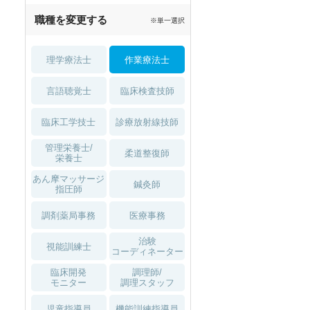
職種を変更する
※単一選択
理学療法士
作業療法士
言語聴覚士
臨床検査技師
臨床工学技士
診療放射線技師
管理栄養士/
柔道整復師
栄養士
あん摩マッサージ
鍼灸師
指圧師
調剤薬局事務
医療事務
治験
視能訓練士
コーディネーター
臨床開発
調理師/
モニター
調理スタッフ
児童指導員
機能訓練指導員