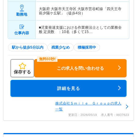
大阪府 大阪市天王寺区
大阪市営谷町線「四天王寺
前夕陽ケ丘駅」（徒歩4分）
勤務地
■児童発達支援における作業療法士としての業務全
般 定員数 ：10名（多くて15…
仕事内容
駅から徒歩5分以内
残業少なめ
積極採用中
この求人を問い合わせる
保存する
詳細を見る
株式会社Ｓｍｉｌｅ Ｇｒｏｕｐの求人
一覧
更新日：2026/05/19 求人番号：9937623