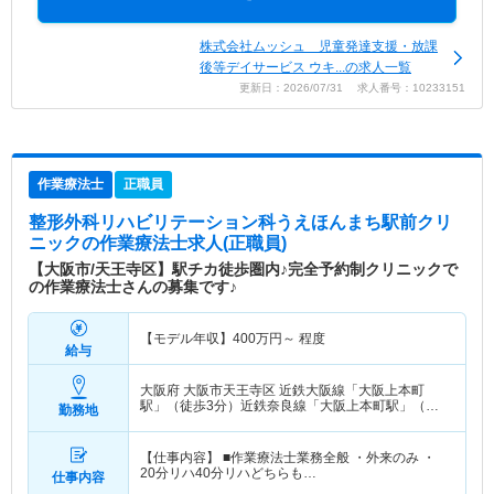
株式会社ムッシュ 児童発達支援・放課
後等デイサービス ウキ...の求人一覧
更新日：2026/07/31 求人番号：10233151
作業療法士
正職員
整形外科リハビリテーション科うえほんまち駅前クリ
ニック
の作業療法士求人(正職員)
【大阪市/天王寺区】駅チカ徒歩圏内♪完全予約制クリニックで
の作業療法士さんの募集です♪
【モデル年収】
400
万円～
程度
給与
大阪府 大阪市天王寺区
近鉄大阪線「大阪上本町
駅」（徒歩3分）近鉄奈良線「大阪上本町駅」（徒
勤務地
歩3分） 他
【仕事内容】 ■作業療法士業務全般 ・外来のみ ・
20分リハ40分リハどちらも…
仕事内容