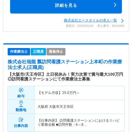
詳細を見る
株式会社エースタイルの求人一覧
更新日：2025/01/10 求人番号：9013495
作業療法士
正職員
募集停止
株式会社哉龍 瓢訪問看護ステーション上本町
の作業療
法士求人(正職員)
【大阪市/天王寺区】土日祝休み！実力次第で賞与最大100万円
◎訪問看護ステーションにて作業療法士募集
【モデル月収】
25.0
万円～
給与
大阪府 大阪市天王寺区
勤務地
【仕事内容】 訪問看護ステーションにおけるリハビ
リ業務全般 ■訪問件数：6～8…
仕事内容