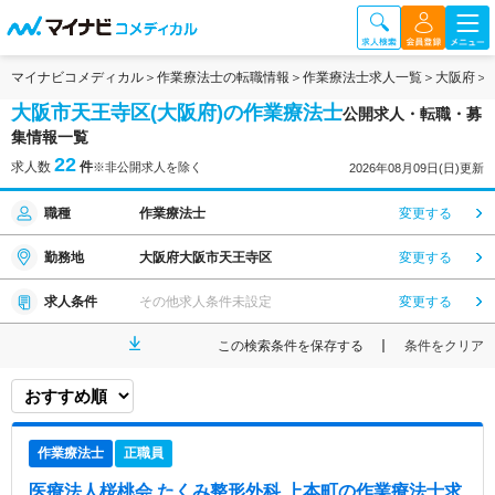
マイナビコメディカル
作業療法士の転職情報
作業療法士求人一覧
大阪府
大阪市天王寺区(大阪府)の作業療法士
公開求人・転職・募
集情報一覧
22
求人数
件
※非公開求人を除く
2026年08月09日(日)更新
職種
作業療法士
変更する
勤務地
大阪府大阪市天王寺区
変更する
求人条件
その他求人条件未設定
変更する
この検索条件を保存する
条件をクリア
作業療法士
正職員
医療法人桜桃会 たくみ整形外科 上本町
の作業療法士求