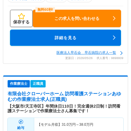
この求人を問い合わせる
保存する
詳細を見る
医療法人早石会 早石病院の求人一覧
更新日：2026/05/26 求人番号：9898809
作業療法士
正職員
有限会社クローバーホーム 訪問看護ステーションあゆ
む
の作業療法士求人(正職員)
【大阪市/天王寺区】年間休日110日！完全週休2日制！訪問看
護ステーションで作業療法士さん募集です！
【モデル月収】
31.0
万円～
38.0
万円
給与