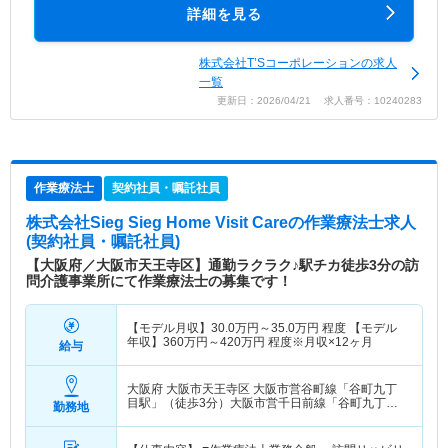
詳細を見る
株式会社T’Sコーポレーションの求人
一覧
更新日：2026/04/21 求人番号：10240283
作業療法士
契約社員・嘱託社員
株式会社Sieg Sieg Home Visit Care
の作業療法士求人
(契約社員・嘱託社員)
【大阪府／大阪市天王寺区】通勤ラクラク♪駅チカ徒歩3分の訪
問介護事業所にて作業療法士の募集です！
【モデル月収】
30.0
万円～
35.0
万円
程度 【モデル
年収】
360
万円～
420
万円
程度※月収×12ヶ月
給与
大阪府 大阪市天王寺区
大阪市営谷町線「谷町九丁
目駅」（徒歩3分）大阪市営千日前線「谷町九丁目
勤務地
駅」（徒歩3分）