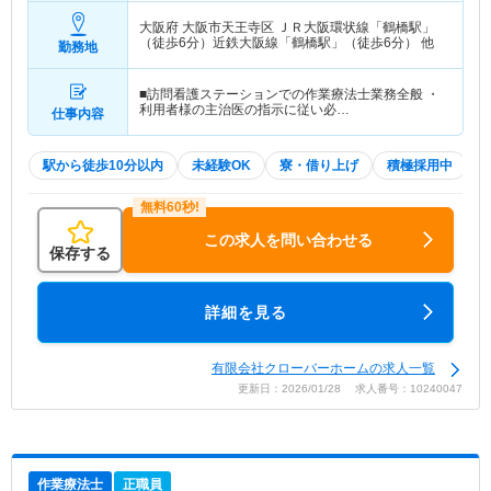
大阪府 大阪市天王寺区
ＪＲ大阪環状線「鶴橋駅」
（徒歩6分）近鉄大阪線「鶴橋駅」（徒歩6分） 他
勤務地
■訪問看護ステーションでの作業療法士業務全般 ・
利用者様の主治医の指示に従い必…
仕事内容
駅から徒歩10分以内
未経験OK
寮・借り上げ
積極採用中
この求人を問い合わせる
保存する
詳細を見る
有限会社クローバーホームの求人一覧
更新日：2026/01/28 求人番号：10240047
作業療法士
正職員