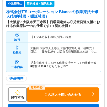
作業療法士
契約社員・嘱託社員
株式会社T’Sコーポレーション Bianca
の作業療法士求
人(契約社員・嘱託社員)
【大阪府／大阪市天王寺区】日曜固定休み◎児童発達支援にお
ける作業療法士のお仕事です♪＜契約社員＞
【モデル月収】
30.0
万円～
程度
給与
大阪府 大阪市天王寺区
大阪市営谷町線「谷町六丁
目駅」（徒歩11分）大阪市営長堀鶴見緑地線「谷町
勤務地
六丁目駅」（徒歩11分）
児童発達支援における作業療法士としての業務全般
■療育活動 ■子どもたちとのコ…
仕事内容
積極採用中
この求人を問い合わせる
保存する