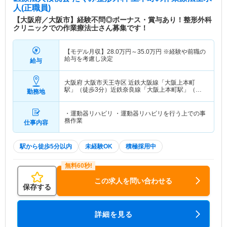
人(正職員)
【大阪府／大阪市】経験不問◎ボーナス・賞与あり！整形外科
クリニックでの作業療法士さん募集です！
【モデル月収】
28.0
万円～
35.0
万円
※経験や前職の
給与を考慮し決定
給与
大阪府 大阪市天王寺区
近鉄大阪線「大阪上本町
駅」（徒歩3分）近鉄奈良線「大阪上本町駅」（徒
勤務地
歩3分） 他
・運動器リハビリ ・運動器リハビリを行う上での事
務作業
仕事内容
駅から徒歩5分以内
未経験OK
積極採用中
この求人を問い合わせる
保存する
詳細を見る