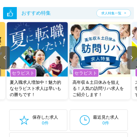
た求人特集
をぜひご活用ください。
転職支援の他、情報収集や募集状況の確認も、お気軽にご相談くださ
おすすめ特集
求人特集一覧
い。
セラピスト
セラピスト
夏入職求人増加中！魅力的
高年収＆土日休みを狙え
なセラピスト求人は早いも
る！人気の訪問リハ求人を
の勝ちです！
ご紹介します！
保存した求人
最近見た求人
0件
0件