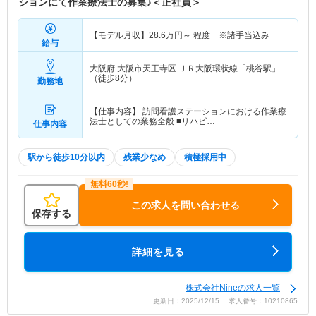
ションにて作業療法士の募集♪＜正社員＞
【モデル月収】
28.6
万円～
程度 ※諸手当込み
給与
大阪府 大阪市天王寺区
ＪＲ大阪環状線「桃谷駅」
（徒歩8分）
勤務地
【仕事内容】 訪問看護ステーションにおける作業療
法士としての業務全般 ■リハビ…
仕事内容
駅から徒歩10分以内
残業少なめ
積極採用中
この求人を問い合わせる
保存する
詳細を見る
株式会社Nineの求人一覧
更新日：2025/12/15 求人番号：10210865