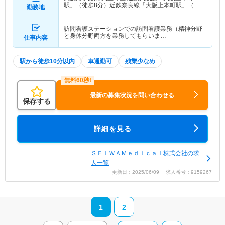
駅」（徒歩8分）近鉄奈良線「大阪上本町駅」（徒
勤務地
歩8分） 他
訪問看護ステーションでの訪問看護業務（精神分野
と身体分野両方を業務してもらいま…
仕事内容
駅から徒歩10分以内
車通勤可
残業少なめ
最新の募集状況を問い合わせる
保存する
詳細を見る
ＳＥＩＷＡＭｅｄｉｃａｌ株式会社の求
人一覧
更新日：2025/06/09 求人番号：9159267
1
2