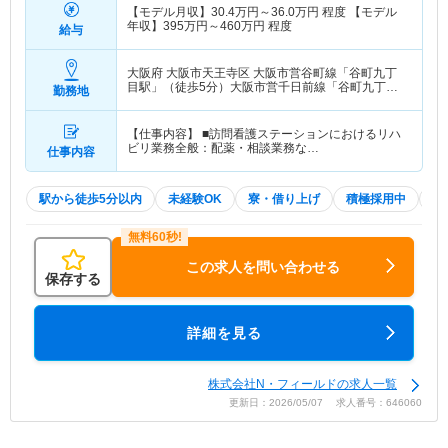
【モデル月収】
30.4
万円～
36.0
万円
程度 【モデル
年収】
395
万円～
460
万円
程度
給与
大阪府 大阪市天王寺区
大阪市営谷町線「谷町九丁
目駅」（徒歩5分）大阪市営千日前線「谷町九丁目
勤務地
駅」（徒歩5分）
【仕事内容】 ■訪問看護ステーションにおけるリハ
ビリ業務全般：配薬・相談業務な…
仕事内容
駅から徒歩5分以内
未経験OK
寮・借り上げ
積極採用中
W
この求人を問い合わせる
保存する
詳細を見る
株式会社N・フィールドの求人一覧
更新日：2026/05/07 求人番号：646060