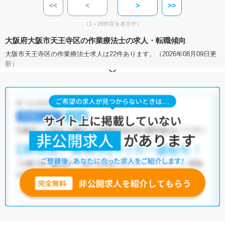
<<
<
>
>>
（1～20件目を表示中）
大阪府大阪市天王寺区の作業療法士の求人・転職傾向
大阪市天王寺区の作業療法士求人は22件あります。（2026年08月09日更
新）
サイト上に掲載されている求人の他に、
非公開求人
もございます。
無料
転職支援サービス
にお申し込みいただくと、全求人からご希望条件に合
う求人を提案させていただきます。
大阪市天王寺区の作業療法士求人では以下のような条件が人気です。
・
土日祝休
・
積極採用中
・
残業少なめ
・
正社員(正職員)
・
病
院
・
クリニック
・
介護福祉施設
・
訪問リハビリ(在宅医療)
・
小児
リハビリ
・
保育園
他の条件でも人気の求人がございますので、「こだわり条件」から検索
いただくか、お気軽にお問い合わせください。
全国の作業療法士求人
から検索いただくことも可能です。
無料転職支援サービス
にお申し込みいただくと、ご希望条件をヒアリン
グした上で求人をご提案いたします。
ご希望条件がまだ定まっていない方は
人気の希望条件をピックアップし