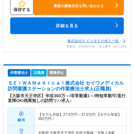
最新の募集状況を問い合わせる
保存する
詳細を見る
株式会社Ｄ-ＣＵＢＥの求人一覧
更新日：2024/07/19 求人番号：9771255
作業療法士
正職員
募集停止
ＳＥＩＷＡＭｅｄｉｃａｌ株式会社 セイワメディカル
訪問看護ステーション
の作業療法士求人(正職員)
【大阪市天王寺区】年収360万～/非常勤週1～/時短常勤可/直行
直帰OK/残業無しの訪問リハ求人♪
【モデル月収】
27.0
万円～
37.0
万円
【モデル年収】
360
万円～
給与
大阪府 大阪市天王寺区
近鉄大阪線「大阪上本町