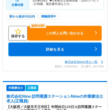
【仕事内容】 ■作業療法士業務全般 ・訪問リハビリ
・計画書、報告書作成などの…
仕事内容
駅から徒歩5分以内
積極採用中
この求人を問い合わせる
保存する
詳細を見る
株式会社Siegの求人一覧
更新日：2026/04/01 求人番号：9071058
作業療法士
正職員
株式会社Nine 訪問看護ステーションNine
の作業療法士
求人(正職員)
【大阪府／大阪市天王寺区】年間休日115日☆訪問看護ステー