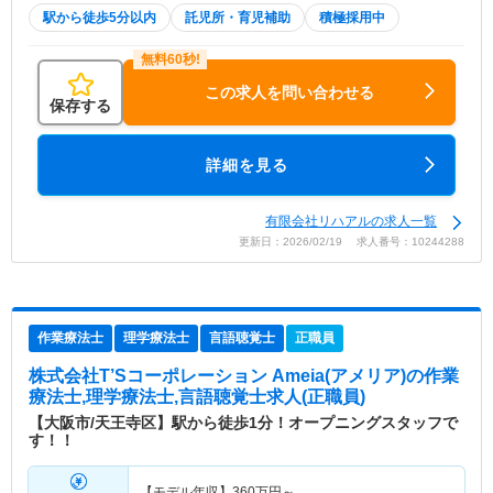
駅から徒歩5分以内
託児所・育児補助
積極採用中
この求人を問い合わせる
保存する
詳細を見る
有限会社リハアルの求人一覧
更新日：2026/02/19 求人番号：10244288
作業療法士
理学療法士
言語聴覚士
正職員
株式会社T’Sコーポレーション Ameia(アメリア)
の作業
療法士,理学療法士,言語聴覚士求人(正職員)
【大阪市/天王寺区】駅から徒歩1分！オープニングスタッフで
す！！
【モデル年収】
360
万円～