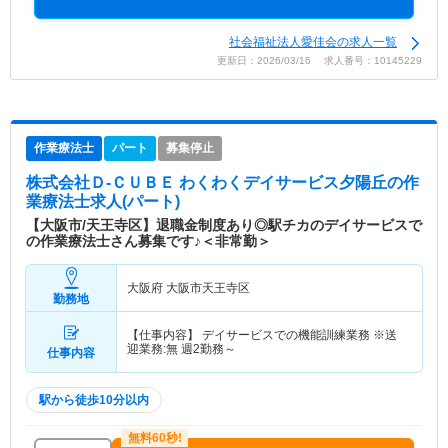
社会福祉法人愛佳会の求人一覧
更新日：2026/03/16 求人番号：10145229
作業療法士
パート
募集停止
株式会社Ｄ-ＣＵＢＥ わくわくデイサービス夕陽丘
の作
業療法士求人(パート)
【大阪市/天王寺区】退職金制度あり◎駅チカのデイサービスで
の作業療法士さん募集です♪＜非常勤＞
大阪府 大阪市天王寺区
勤務地
【仕事内容】 デイサービスでの機能訓練業務 ※送
迎業務:無 週2勤務～
仕事内容
駅から徒歩10分以内