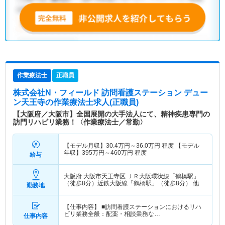
作業療法士
正職員
株式会社N・フィールド 訪問看護ステーション デュー
ン天王寺
の作業療法士求人(正職員)
【大阪府／大阪市】全国展開の大手法人にて、精神疾患専門の
訪門リハビリ業務！〈作業療法士／常勤〉
【モデル月収】
30.4
万円～
36.0
万円
程度 【モデル
年収】
395
万円～
460
万円
程度
給与
大阪府 大阪市天王寺区
ＪＲ大阪環状線「鶴橋駅」
（徒歩8分）近鉄大阪線「鶴橋駅」（徒歩8分） 他
勤務地
【仕事内容】 ■訪問看護ステーションにおけるリハ
ビリ業務全般：配薬・相談業務な…
仕事内容