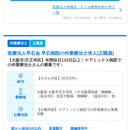
医療法人桜桃会 たくみ整形外科の求人
一覧
更新日：2026/05/26 求人番号：10184442
作業療法士
正職員
医療法人早石会 早石病院
の作業療法士求人(正職員)
【大阪市/天王寺区】年間休日110日以上！ケアミックス病院で
の作業療法士さんの募集です♪
【モデル月収】
20.0
万円～
給与
大阪府 大阪市天王寺区
ＪＲ大阪環状線「鶴橋駅」
（徒歩3分）近鉄大阪線「鶴橋駅」（徒歩3分） 他
勤務地
【仕事内容】 ケアミックス病院での作業療法士業務
全般
仕事内容
駅から徒歩5分以内
車通勤可
積極採用中