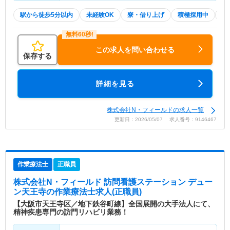
駅から徒歩5分以内
未経験OK
寮・借り上げ
積極採用中
W
この求人を問い合わせる
保存する
詳細を見る
株式会社N・フィールドの求人一覧
更新日：2026/05/07 求人番号：9146467
作業療法士
正職員
株式会社N・フィールド 訪問看護ステーション デュー
ン天王寺
の作業療法士求人(正職員)
【大阪市天王寺区／地下鉄谷町線】全国展開の大手法人にて、
精神疾患専門の訪門リハビリ業務！