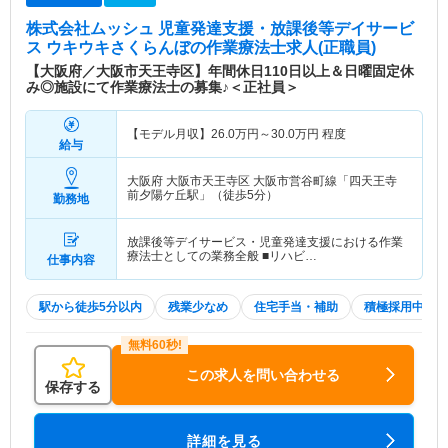
株式会社ムッシュ 児童発達支援・放課後等デイサービ
ス ウキウキさくらんぼ
の作業療法士求人(正職員)
【大阪府／大阪市天王寺区】年間休日110日以上＆日曜固定休
み◎施設にて作業療法士の募集♪＜正社員＞
【モデル月収】
26.0
万円～
30.0
万円
程度
給与
大阪府 大阪市天王寺区
大阪市営谷町線「四天王寺
前夕陽ケ丘駅」（徒歩5分）
勤務地
放課後等デイサービス・児童発達支援における作業
療法士としての業務全般 ■リハビ…
仕事内容
駅から徒歩5分以内
残業少なめ
住宅手当・補助
積極採用中
この求人を問い合わせる
保存する
詳細を見る