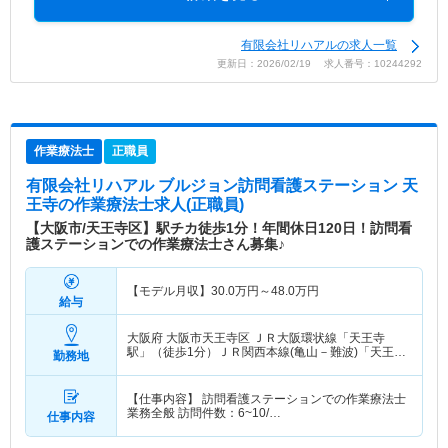
有限会社リハアルの求人一覧
更新日：2026/02/19 求人番号：10244292
作業療法士
正職員
有限会社リハアル ブルジョン訪問看護ステーション 天
王寺
の作業療法士求人(正職員)
【大阪市/天王寺区】駅チカ徒歩1分！年間休日120日！訪問看
護ステーションでの作業療法士さん募集♪
【モデル月収】
30.0
万円～
48.0
万円
給与
大阪府 大阪市天王寺区
ＪＲ大阪環状線「天王寺
駅」（徒歩1分）ＪＲ関西本線(亀山－難波)「天王寺
勤務地
駅」（徒歩1分） 他
【仕事内容】 訪問看護ステーションでの作業療法士
業務全般 訪問件数：6~10/…
仕事内容