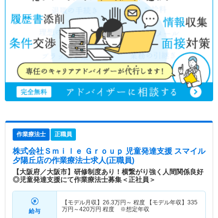
作業療法士
正職員
株式会社Ｓｍｉｌｅ Ｇｒｏｕｐ 児童発達支援 スマイル
夕陽丘店
の作業療法士求人(正職員)
【大阪府／大阪市】研修制度あり！横繋がり強く人間関係良好
◎児童発達支援にて作業療法士募集＜正社員＞
【モデル月収】
26.3
万円～
程度 【モデル年収】
335
万円～
420
万円
程度 ※想定年収
給与