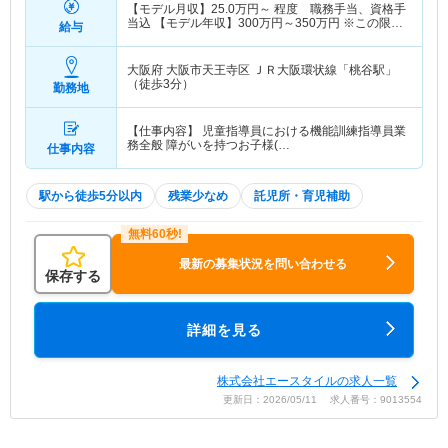
【モデル月収】
25.0
万円～
程度 職務手当、資格手
当込 【モデル年収】
300
万円～
350
万円
※この限り
給与
ではありません。
大阪府 大阪市天王寺区
ＪＲ大阪環状線「桃谷駅」
（徒歩3分）
勤務地
【仕事内容】 児童指導員における機能訓練指導員業
務全般 障がいを持つお子様(…
仕事内容
駅から徒歩5分以内
残業少なめ
託児所・育児補助
最新の募集状況を問い合わせる
保存する
詳細を見る
株式会社エースタイルの求人一覧
更新日：2026/05/11 求人番号：9013554