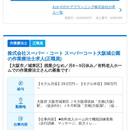
わかぞのケアプランニング株式会社の求
人一覧
更新日：2026/08/07 求人番号：9096785
作業療法士
正職員
株式会社スーパー・コート スーパーコート大阪城公園
の作業療法士求人(正職員)
【大阪市／城東区】残業少なめ／月8～9日休み／有料老人ホー
ムでの作業療法士さんの募集です♪
【モデル月収】
29.0
万円～
【モデル年収】
398
万円
～
給与
大阪府 大阪市城東区
ＪＲ大阪環状線「京橋(大阪)
駅」（徒歩6分）ＪＲ片町線「京橋(大阪)駅」（徒歩
勤務地
6分） 他
【仕事内容】 ■有料老人ホーム内で機能訓練業務
（歩行訓練、マッサージ、筋力トレ…
仕事内容