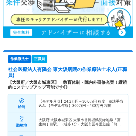
作業療法士
正職員
社会医療法人有隣会 東大阪病院
の作業療法士求人(正職
員)
【大阪府／大阪市城東区】 教育体制・院内外研修充実！継続
的にステップアップ可能です◎
【モデル月収】
24.2
万円～
30.0
万円
程度 ※諸手当
込み 【モデル年収】
360
万円～
430
万円
程度
給与
大阪府 大阪市城東区
大阪市営長堀鶴見緑地線「蒲
生四丁目駅」（徒歩1分）大阪市営今里筋線「蒲生
勤務地
四丁目駅」（徒歩1分）