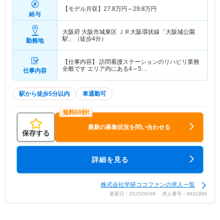
【モデル月収】
27.8
万円～
29.8
万円
給与
大阪府 大阪市城東区
ＪＲ大阪環状線「大阪城公園
駅」（徒歩4分）
勤務地
【仕事内容】 訪問看護ステーションのリハビリ業務
全般です エリア内にある4～5…
仕事内容
駅から徒歩5分以内
車通勤可
最新の募集状況を問い合わせる
保存する
詳細を見る
株式会社学研ココファンの求人一覧
更新日：2025/06/09 求人番号：9831986