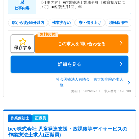
【仕事内容】 ■作業療法士業務全般 【教育制度につ
いて】 ■各療法月1回、年…
仕事内容
駅から徒歩5分以内
残業少なめ
寮・借り上げ
積極採用中
この求人を問い合わせる
保存する
詳細を見る
社会医療法人有隣会 東大阪病院の求人
一覧
更新日：2026/07/31 求人番号：490789
作業療法士
正職員
bee株式会社 児童発達支援・放課後等デイサービス
の
作業療法士求人(正職員)