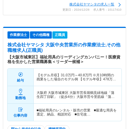
株式会社ヤマシタの求人一覧
更新日：2024/12/26 求人番号：10117410
作業療法士
その他職種
正職員
株式会社ヤマシタ 大阪中央営業所
の作業療法士,その他
職種求人(正職員)
【大阪市城東区】福祉用具のリーディングカンパニー！医療資
格を生かした営業職募集＜リーダー候補＞
【モデル月収】
31.0
万円～
40.8
万円
※月10時間の
残業をした場合のモデル例 【モデル年収】
478
万円
給与
～
627
万円
※毎月10時間の残業をした場合のモデル
例
大阪府 大阪市城東区
大阪市営長堀鶴見緑地線「蒲
生四丁目駅」（徒歩4分）大阪市営今里筋線「蒲生
勤務地
四丁目駅」（徒歩4分）
■福祉用具のレンタル・販売の営業 ■最適な用具を
選定、納品、相談対応 ■住宅改…
仕事内容
駅から徒歩5分以内
積極採用中