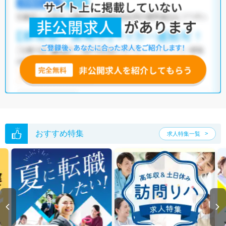
大阪市城東区の作業療法士求人では以下のような条件が人気です。
・
土日祝休
・
積極採用中
・
新卒OK
・
正社員(正職員)
・
病院
・
クリニック
・
介護福祉施設
・
訪問リハビリ(在宅医療)
・
小児リハビ
リ
・
保育園
他の条件でも人気の求人がございますので、「こだわり条件」から検索
いただくか、お気軽にお問い合わせください。
全国の作業療法士求人
から検索いただくことも可能です。
無料転職支援サービス
にお申し込みいただくと、ご希望条件をヒアリン
グした上で求人をご提案いたします。
ご希望条件がまだ定まっていない方は
人気の希望条件をピックアップし
た求人特集
をぜひご活用ください。
転職支援の他、情報収集や募集状況の確認も、お気軽にご相談くださ
おすすめ特集
求人特集一覧
い。