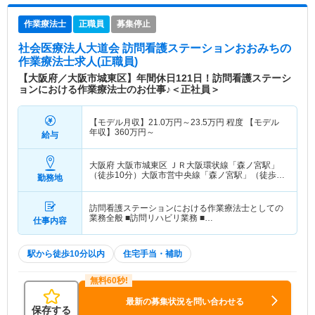
作業療法士
正職員
募集停止
社会医療法人大道会 訪問看護ステーションおおみち
の
作業療法士求人(正職員)
【大阪府／大阪市城東区】年間休日121日！訪問看護ステーシ
ョンにおける作業療法士のお仕事♪＜正社員＞
【モデル月収】
21.0
万円～
23.5
万円
程度 【モデル
年収】
360
万円～
給与
大阪府 大阪市城東区
ＪＲ大阪環状線「森ノ宮駅」
（徒歩10分）大阪市営中央線「森ノ宮駅」（徒歩
勤務地
10分） 他
訪問看護ステーションにおける作業療法士としての
業務全般 ■訪問リハビリ業務 ■…
仕事内容
駅から徒歩10分以内
住宅手当・補助
最新の募集状況を問い合わせる
保存する