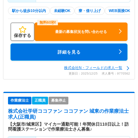
駅から徒歩10分以内
未経験OK
寮・借り上げ
WEB面接OK
最新の募集状況を問い合わせる
保存する
詳細を見る
株式会社N・フィールドの求人一覧
更新日：2025/12/25 求人番号：9770562
作業療法士
正職員
募集停止
株式会社学研ココファン ココファン 城東
の作業療法士
求人(正職員)
【大阪市/城東区】マイカー通勤可能！年間休日110日以上！訪
問看護ステーションで作業療法士さん募集♪