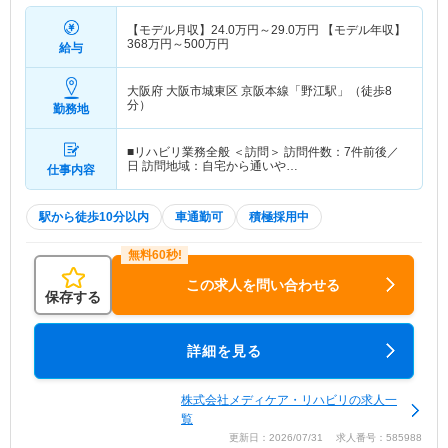
【モデル月収】
24.0
万円～
29.0
万円
【モデル年収】
368
万円～
500
万円
給与
大阪府 大阪市城東区
京阪本線「野江駅」（徒歩8
分）
勤務地
■リハビリ業務全般 ＜訪問＞ 訪問件数：7件前後／
日 訪問地域：自宅から通いや…
仕事内容
駅から徒歩10分以内
車通勤可
積極採用中
この求人を問い合わせる
保存する
詳細を見る
株式会社メディケア・リハビリの求人一
覧
更新日：2026/07/31 求人番号：585988