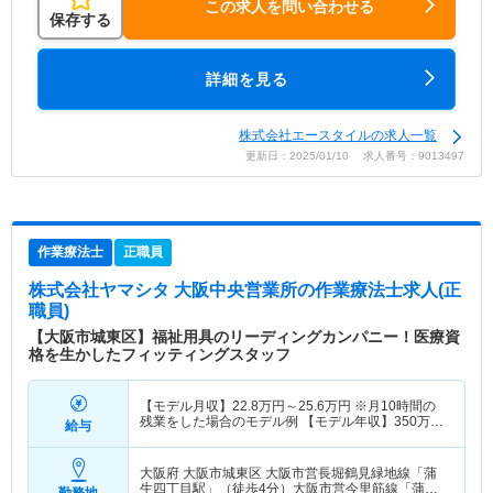
この求人を問い合わせる
保存する
詳細を見る
株式会社エースタイルの求人一覧
更新日：2025/01/10 求人番号：9013497
作業療法士
正職員
株式会社ヤマシタ 大阪中央営業所
の作業療法士求人(正
職員)
【大阪市城東区】福祉用具のリーディングカンパニー！医療資
格を生かしたフィッティングスタッフ
【モデル月収】
22.8
万円～
25.6
万円
※月10時間の
残業をした場合のモデル例 【モデル年収】
350
万円
給与
～
393
万円
※毎月10時間の残業をした場合のモデル
例
大阪府 大阪市城東区
大阪市営長堀鶴見緑地線「蒲
生四丁目駅」（徒歩4分）大阪市営今里筋線「蒲生
勤務地