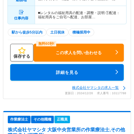
四丁目駅」（徒歩4分）
■レンタルの福祉用具の配達・調整・説明 ①配達：
福祉用具をご自宅へ配達、お部屋…
仕事内容
駅から徒歩5分以内
土日祝休
積極採用中
この求人を問い合わせる
保存する
詳細を見る
株式会社ヤマシタの求人一覧
更新日：2024/12/26 求人番号：10117788
作業療法士
その他職種
正職員
株式会社ヤマシタ 大阪中央営業所
の作業療法士,その他