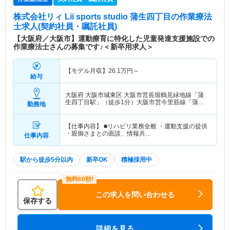
株式会社リィ Lii sports studio 蒲生四丁目
の作業療法
士求人(契約社員・嘱託社員)
【大阪府／大阪市】運動療育に特化した児童発達支援施設での
作業療法士さんの募集です♪＜新卒用求人＞
【モデル月収】
26.1
万円～
給与
大阪府 大阪市城東区
大阪市営長堀鶴見緑地線「蒲
生四丁目駅」（徒歩1分）大阪市営今里筋線「蒲生
勤務地
四丁目駅」（徒歩1分）
【仕事内容】 ■リハビリ業務全般 ・運動支援の提供
・親御さまとの面談、情報共…
仕事内容
駅から徒歩5分以内
新卒OK
積極採用中
この求人を問い合わせる
保存する
詳細を見る