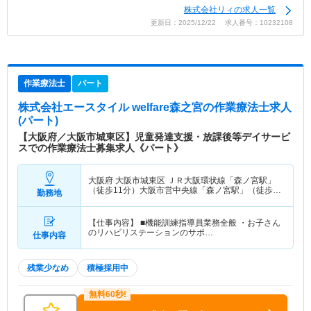
株式会社リィの求人一覧
更新日：2025/12/22 求人番号：10232108
作業療法士
パート
株式会社エースタイル welfare森之宮
の作業療法士求人
(パート)
【大阪府／大阪市城東区】児童発達支援・放課後等デイサービ
スでの作業療法士募集求人《パート》
大阪府 大阪市城東区
ＪＲ大阪環状線「森ノ宮駅」
（徒歩11分）大阪市営中央線「森ノ宮駅」（徒歩
勤務地
11分） 他
【仕事内容】 ■機能訓練指導員業務全般 ・お子さん
のリハビリステーションのサポ…
仕事内容
残業少なめ
積極採用中