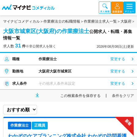
マイナビコメディカル
作業療法士の転職情報
作業療法士求人一覧
大阪府
大阪市城東区(大阪府)の作業療法士
公開求人・転職・募集
情報一覧
31
求人数
件
※非公開求人を除く
2026年08月08日(土)更新
職種
作業療法士
変更する
勤務地
大阪府大阪市城東区
変更する
求人条件
その他求人条件未設定
変更する
この検索条件を保存する
条件をクリア
作業療法士
正職員
わかぞのケアプランニング株式会社 わかぞの訪問看護