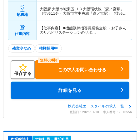
大阪府 大阪市城東区
ＪＲ大阪環状線「森ノ宮駅」
（徒歩11分）大阪市営中央線「森ノ宮駅」（徒歩
勤務地
11分） 他
【仕事内容】 ■機能訓練指導員業務全般 ・お子さん
のリハビリステーションのサポ…
仕事内容
残業少なめ
積極採用中
この求人を問い合わせる
保存する
詳細を見る
株式会社エースタイルの求人一覧
更新日：2025/01/10 求人番号：9013556
作業療法士
契約社員・嘱託社員