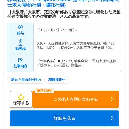
士求人(契約社員・嘱託社員)
【大阪府／大阪市】充実の研修あり◎運動療育に特化した児童
発達支援施設での作業療法士さんの募集です♪
【モデル月収】
26.1
万円～
給与
大阪府 大阪市城東区
大阪市営長堀鶴見緑地線「蒲
生四丁目駅」（徒歩1分）大阪市営今里筋線「蒲生
勤務地
四丁目駅」（徒歩1分）
【仕事内容】 ■リハビリ業務全般 ・運動支援の提供
・親御さまとの面談、情報共…
仕事内容
駅から徒歩5分以内
積極採用中
この求人を問い合わせる
保存する
詳細を見る