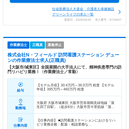
社会医療法人大道会 介護老人保健施設
グリーンライフの求人一覧
更新日：2026/04/30 求人番号：9733937
作業療法士
正職員
募集停止
株式会社N・フィールド 訪問看護ステーション デュー
ン
の作業療法士求人(正職員)
【大阪市/城東区】全国展開の大手法人にて、精神疾患専門の訪
門リハビリ業務！〈作業療法士／常勤〉
【モデル月収】
30.4
万円～
36.0
万円
程度 【モデル
年収】
395
万円～
460
万円
程度
給与
大阪府 大阪市城東区
大阪市営長堀鶴見緑地線「蒲
生四丁目駅」（徒歩6分）大阪市営今里筋線「蒲生
勤務地
四丁目駅」（徒歩6分）
【仕事内容】 ■訪問看護ステーションにおけるリハ
ビリ業務全般：配薬・相談業務な…
仕事内容