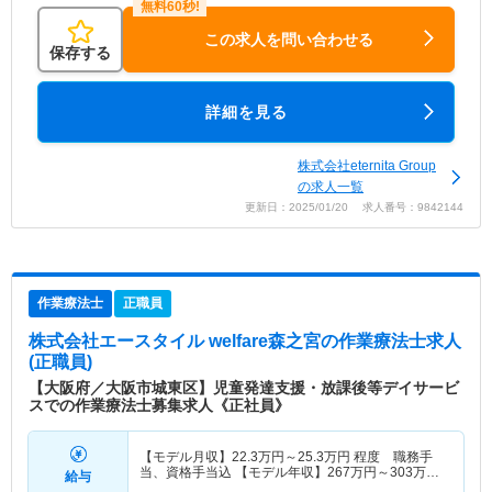
この求人を問い合わせる
保存する
詳細を見る
株式会社eternita Group
の求人一覧
更新日：2025/01/20 求人番号：9842144
作業療法士
正職員
株式会社エースタイル welfare森之宮
の作業療法士求人
(正職員)
【大阪府／大阪市城東区】児童発達支援・放課後等デイサービ
スでの作業療法士募集求人《正社員》
【モデル月収】
22.3
万円～
25.3
万円
程度 職務手
当、資格手当込 【モデル年収】
267
万円～
303
万円
給与
程度