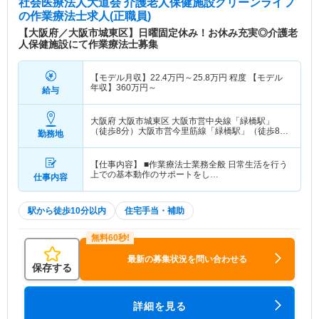
社会医療法人大道会 介護老人保健施設グリーンライフ
の作業療法士求人(正職員)
【大阪府／大阪市城東区】日曜固定休み！お休み充実◎介護老
人保健施設にて作業療法士募集
【モデル月収】
22.4
万円～
25.8
万円
程度 【モデル
年収】
360
万円～
給与
大阪府 大阪市城東区
大阪市営中央線「緑橋駅」
（徒歩8分）大阪市営今里筋線「緑橋駅」（徒歩8
勤務地
分）
【仕事内容】 ■作業療法士業務全般 日常生活を行う
上での基本動作のサポートをし…
仕事内容
駅から徒歩10分以内
住宅手当・補助
最新の募集状況を問い合わせる
保存する
詳細を見る