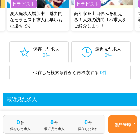
セラピスト
セラピスト
夏入職求人増加中！魅力的
高年収＆土日休みを狙え
なセラピスト求人は早いも
る！人気の訪問リハ求人を
の勝ちです！
ご紹介します！
保存した求人
最近見た求人
0件
0件
保存した検索条件から再検索する
0件
最近見た求人
あなたが最近見た求人を表示します
0
0
0
件
件
件
無料登録
保存した求人
最近見た求人
保存した条件
求人を探してみる