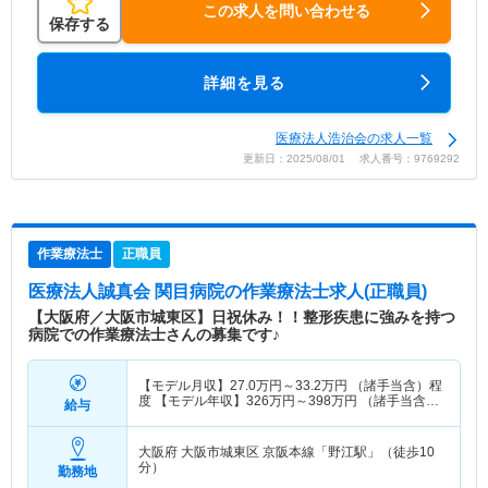
この求人を問い合わせる
保存する
詳細を見る
医療法人浩治会の求人一覧
更新日：2025/08/01 求人番号：9769292
作業療法士
正職員
医療法人誠真会 関目病院
の作業療法士求人(正職員)
【大阪府／大阪市城東区】日祝休み！！整形疾患に強みを持つ
病院での作業療法士さんの募集です♪
【モデル月収】
27.0
万円～
33.2
万円
（諸手当含）程
度 【モデル年収】
326
万円～
398
万円
（諸手当含）
給与
程度
大阪府 大阪市城東区
京阪本線「野江駅」（徒歩10
分）
勤務地