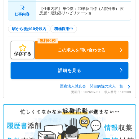
【仕事内容】 単位数：20単位目標（入院外来） 疾
患層：運動器リハビリテーショ…
仕事内容
駅から徒歩10分以内
積極採用中
この求人を問い合わせる
保存する
詳細を見る
医療法人誠真会 関目病院の求人一覧
更新日：2026/07/31 求人番号：515508