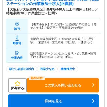
ステーション
の作業療法士求人(正職員)
【大阪府／大阪市城東区】高年収440万以上年間休日120日／
時短常勤OK／作業療法士＜訪問＞
【モデル月収】
31.6
万円～
実務経験1年の場合 【モ
デル年収】
440
万円～
実務経験1年の場合
給与
大阪府 大阪市城東区
ＪＲおおさか東線「ＪＲ野江
駅」（徒歩4分）京阪本線「野江駅」（徒歩5分）
勤務地
訪問看護ステーションにおけるリハビリ業務 ■訪問
手段：電動自転車（貸与） ■訪…
仕事内容
駅から徒歩5分以内
残業少なめ
積極採用中
この求人を問い合わせる
保存する
詳細を見る