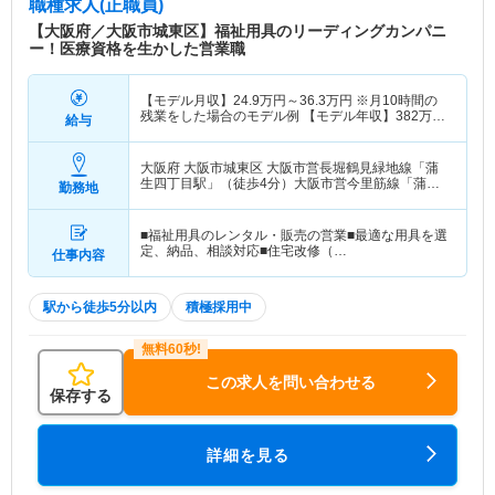
職種求人(正職員)
【大阪府／大阪市城東区】福祉用具のリーディングカンパニ
ー！医療資格を生かした営業職
【モデル月収】
24.9
万円～
36.3
万円
※月10時間の
残業をした場合のモデル例 【モデル年収】
382
万円
給与
～
558
万円
※毎月10時間の残業をした場合のモデル
例
大阪府 大阪市城東区
大阪市営長堀鶴見緑地線「蒲
生四丁目駅」（徒歩4分）大阪市営今里筋線「蒲生
勤務地
四丁目駅」（徒歩4分）
■福祉用具のレンタル・販売の営業■最適な用具を選
定、納品、相談対応■住宅改修（…
仕事内容
駅から徒歩5分以内
積極採用中
この求人を問い合わせる
保存する
詳細を見る