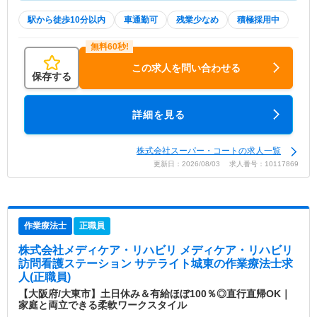
駅から徒歩10分以内
車通勤可
残業少なめ
積極採用中
この求人を問い合わせる
保存する
詳細を見る
株式会社スーパー・コートの求人一覧
更新日：2026/08/03 求人番号：10117869
作業療法士
正職員
株式会社メディケア・リハビリ メディケア・リハビリ
訪問看護ステーション サテライト城東
の作業療法士求
人(正職員)
【大阪府/大東市】土日休み＆有給ほぼ100％◎直行直帰OK｜
家庭と両立できる柔軟ワークスタイル