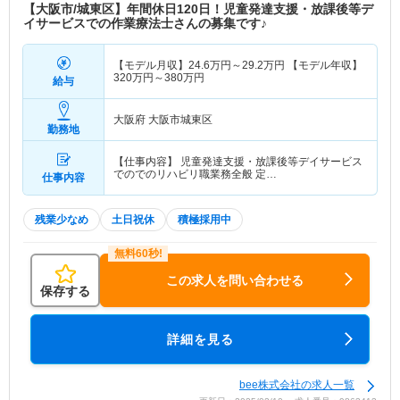
【大阪市/城東区】年間休日120日！児童発達支援・放課後等デ
イサービスでの作業療法士さんの募集です♪
【モデル月収】
24.6
万円～
29.2
万円
【モデル年収】
320
万円～
380
万円
給与
大阪府 大阪市城東区
勤務地
【仕事内容】 児童発達支援・放課後等デイサービス
でのでのリハビリ職業務全般 定…
仕事内容
残業少なめ
土日祝休
積極採用中
この求人を問い合わせる
保存する
詳細を見る
bee株式会社の求人一覧