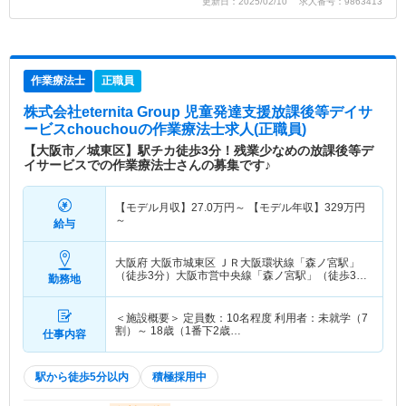
更新日：2025/02/10 求人番号：9863413
作業療法士
正職員
株式会社eternita Group 児童発達支援放課後等デイサ
ービスchouchou
の作業療法士求人(正職員)
【大阪市／城東区】駅チカ徒歩3分！残業少なめの放課後等デ
イサービスでの作業療法士さんの募集です♪
【モデル月収】
27.0
万円～
【モデル年収】
329
万円
～
給与
大阪府 大阪市城東区
ＪＲ大阪環状線「森ノ宮駅」
（徒歩3分）大阪市営中央線「森ノ宮駅」（徒歩3
勤務地
分） 他
＜施設概要＞ 定員数：10名程度 利用者：未就学（7
割）～ 18歳（1番下2歳…
仕事内容
駅から徒歩5分以内
積極採用中