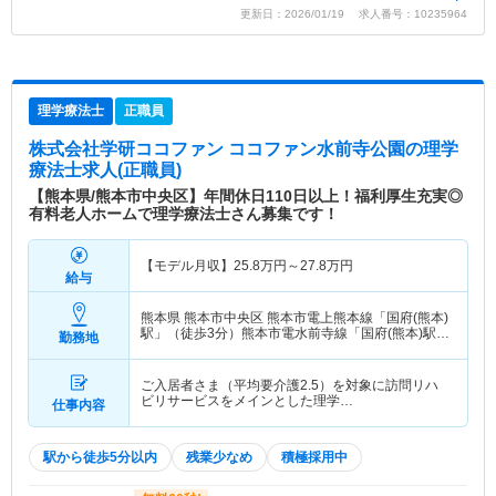
更新日：2026/01/19 求人番号：10235964
理学療法士
正職員
株式会社学研ココファン ココファン水前寺公園
の理学
療法士求人(正職員)
【熊本県/熊本市中央区】年間休日110日以上！福利厚生充実◎
有料老人ホームで理学療法士さん募集です！
【モデル月収】
25.8
万円～
27.8
万円
給与
熊本県 熊本市中央区
熊本市電上熊本線「国府(熊本)
駅」（徒歩3分）熊本市電水前寺線「国府(熊本)駅」
勤務地
（徒歩3分）
ご入居者さま（平均要介護2.5）を対象に訪問リハ
ビリサービスをメインとした理学…
仕事内容
駅から徒歩5分以内
残業少なめ
積極採用中