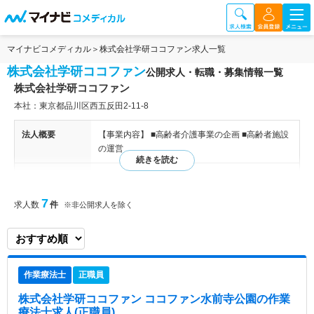
マイナビコメディカル
株式会社学研ココファン求人一覧
株式会社学研ココファン
公開求人・転職・募集情報一覧
株式会社学研ココファン
本社：東京都品川区西五反田2-11-8
法人概要
【事業内容】 ■高齢者介護事業の企画 ■高齢者施設
の運営
特色
2008年に東京都品川区で設立された企業です。サ
ービス付き高齢者向け住宅やグループホームを運営
7
求人数
件
※非公開求人を除く
し、在宅サービスも提供しています。特に高齢者住
宅は、全国に200拠点以上を展開しており、24時間
介護スタッフが常駐することで安心して暮らせる環
境を整え、手頃な料金でプライバシーと安全を両立
させることができます。また、職員の教育体制も充
作業療法士
正職員
実しており、各種研修を通じて品質向上を図ってい
ます。
株式会社学研ココファン ココファン水前寺公園
の作業
療法士求人(正職員)