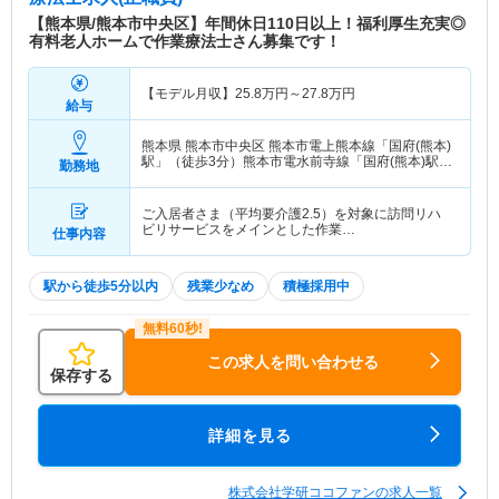
【熊本県/熊本市中央区】年間休日110日以上！福利厚生充実◎
有料老人ホームで作業療法士さん募集です！
【モデル月収】
25.8
万円～
27.8
万円
給与
熊本県 熊本市中央区
熊本市電上熊本線「国府(熊本)
駅」（徒歩3分）熊本市電水前寺線「国府(熊本)駅」
勤務地
（徒歩3分）
ご入居者さま（平均要介護2.5）を対象に訪問リハ
ビリサービスをメインとした作業…
仕事内容
駅から徒歩5分以内
残業少なめ
積極採用中
この求人を問い合わせる
保存する
詳細を見る
株式会社学研ココファンの求人一覧