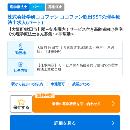
理学療法士
パート
募集停止
株式会社学研ココファン ココファン吹田SST
の理学療
法士求人(パート)
【大阪府/吹田市】駅～徒歩圏内！サービス付き高齢者向け住宅
での理学療法士さん募集♪＜非常勤＞
大阪府 吹田市
ＪＲ東海道本線(米原－神戸)「岸辺
駅」（徒歩9分）
勤務地
【仕事内容】 サービス付き高齢者向け住宅での理学
療法士業務全般
仕事内容
駅から徒歩10分以内
車通勤可
残業少なめ
最新の募集状況を問い合わせる
保存する
詳細を見る