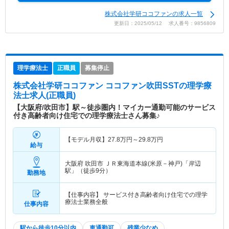
株式会社学研ココファンの求人一覧
更新日：2025/05/12 求人番号：9856809
理学療法士
正職員
募集停止
株式会社学研ココファン ココファン吹田SST
の理学療
法士求人(正職員)
【大阪府/吹田市】駅～徒歩圏内！マイカー通勤可能のサービス
付き高齢者向け住宅での理学療法士さん募集♪
【モデル月収】
27.8
万円～
29.8
万円
給与
大阪府 吹田市
ＪＲ東海道本線(米原－神戸)「岸辺
駅」（徒歩9分）
勤務地
【仕事内容】 サービス付き高齢者向け住宅での理学
療法士業務全般
仕事内容
駅から徒歩10分以内
車通勤可
残業少なめ