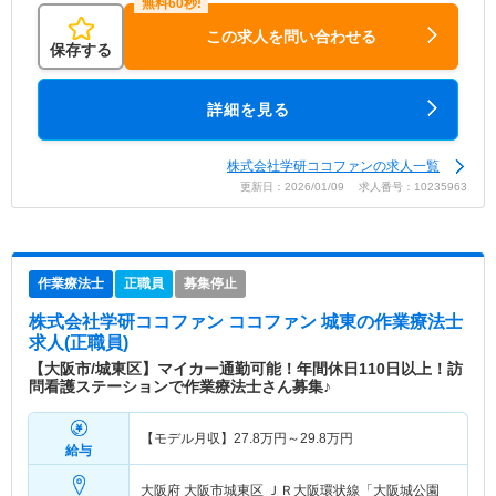
この求人を問い合わせる
保存する
詳細を見る
株式会社学研ココファンの求人一覧
更新日：2026/01/09 求人番号：10235963
作業療法士
正職員
募集停止
株式会社学研ココファン ココファン 城東
の作業療法士
求人(正職員)
【大阪市/城東区】マイカー通勤可能！年間休日110日以上！訪
問看護ステーションで作業療法士さん募集♪
【モデル月収】
27.8
万円～
29.8
万円
給与
大阪府 大阪市城東区
ＪＲ大阪環状線「大阪城公園