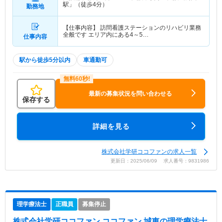
駅」（徒歩4分）
勤務地
【仕事内容】 訪問看護ステーションのリハビリ業務
全般です エリア内にある4～5…
仕事内容
駅から徒歩5分以内
車通勤可
最新の募集状況を問い合わせる
保存する
詳細を見る
株式会社学研ココファンの求人一覧
更新日：2025/06/09 求人番号：9831986
理学療法士
正職員
募集停止
株式会社学研ココファン ココファン 城東
の理学療法士