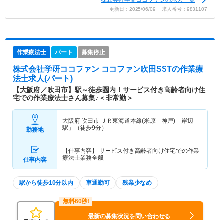
更新日：2025/06/09 求人番号：9831107
作業療法士
パート
募集停止
株式会社学研ココファン ココファン吹田SST
の作業療
法士求人(パート)
【大阪府／吹田市】駅～徒歩圏内！サービス付き高齢者向け住
宅での作業療法士さん募集♪＜非常勤＞
大阪府 吹田市
ＪＲ東海道本線(米原－神戸)「岸辺
駅」（徒歩9分）
勤務地
【仕事内容】 サービス付き高齢者向け住宅での作業
療法士業務全般
仕事内容
駅から徒歩10分以内
車通勤可
残業少なめ
最新の募集状況を問い合わせる