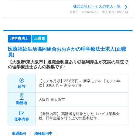
株式会社ビーナスの求人一覧
更新日：2026/07/31 求人番号：655314
理学療法士
正職員
医療福祉生活協同組合おおさか
の理学療法士求人(正職
員)
【大阪府/東大阪市】退職金制度あり◎福利厚生が充実の病院で
の理学療法士さんの募集です♪
【モデル月収】
22.8
万円～
新卒モデル 【モデル年
収】
336
万円～
新卒モデル
給与
大阪府 東大阪市
勤務地
【業務内容】 高齢者を対象としたリハビリ業務全
般。日常生活を行う上での基本動作…
仕事内容
車通勤可
積極採用中