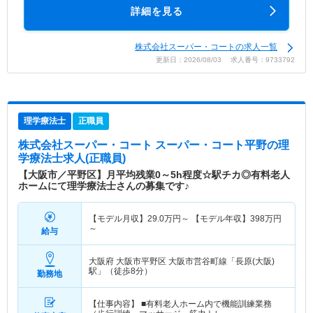
詳細を見る
株式会社スーパー・コートの求人一覧
更新日：2026/08/03 求人番号：9733792
理学療法士
正職員
株式会社スーパー・コート スーパー・コート平野
の理
学療法士求人(正職員)
【大阪市／平野区】月平均残業0～5h程度☆駅チカ◎有料老人
ホームにて理学療法士さんの募集です♪
【モデル月収】
29.0
万円～
【モデル年収】
398
万円
～
給与
大阪府 大阪市平野区
大阪市営谷町線「長原(大阪)
駅」（徒歩8分）
勤務地
【仕事内容】 ■有料老人ホーム内で機能訓練業務