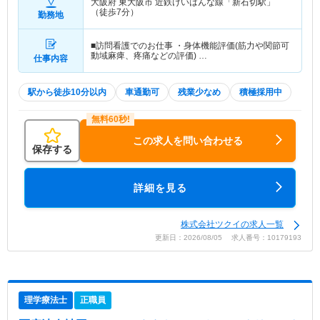
大阪府 東大阪市
近鉄けいはんな線「新石切駅」
（徒歩7分）
勤務地
■訪問看護でのお仕事 ・身体機能評価(筋力や関節可
動域麻痺、疼痛などの評価) …
仕事内容
駅から徒歩10分以内
車通勤可
残業少なめ
積極採用中
この求人を問い合わせる
保存する
詳細を見る
株式会社ツクイの求人一覧
更新日：2026/08/05 求人番号：10179193
理学療法士
正職員