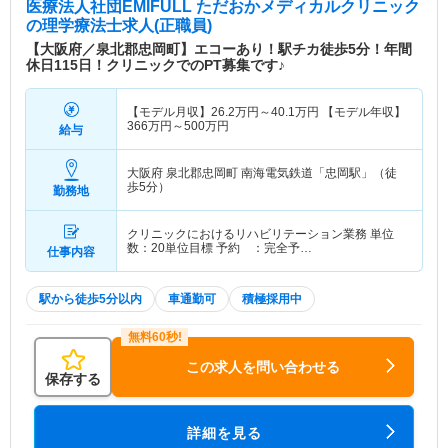
医療法人社団EMIFULL ただおかメディカルクリニック
の理学療法士求人(正職員)
【大阪府／泉北郡忠岡町】エコーあり！駅チカ徒歩5分！年間
休日115日！クリニックでのPT募集です♪
【モデル月収】
26.2
万円～
40.1
万円
【モデル年収】
366
万円～
500
万円
給与
大阪府 泉北郡忠岡町
南海電気鉄道「忠岡駅」（徒
歩5分）
勤務地
クリニックにおけるリハビリテーション業務 単位
数：20単位目標 予約 ：完全予…
仕事内容
駅から徒歩5分以内
車通勤可
積極採用中
この求人を問い合わせる
保存する
詳細を見る