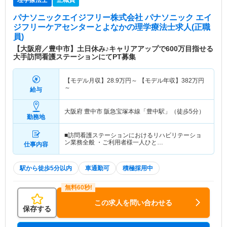
理学療法士
正職員
パナソニックエイジフリー株式会社 パナソニック エイ
ジフリーケアセンターとよなか
の理学療法士求人(正職
員)
【大阪府／豊中市】土日休み♪キャリアアップで600万目指せる
大手訪問看護ステーションにてPT募集
【モデル月収】
28.9
万円～
【モデル年収】
382
万円
～
給与
大阪府 豊中市
阪急宝塚本線「豊中駅」（徒歩5分）
勤務地
■訪問看護ステーションにおけるリハビリテーショ
ン業務全般 ・ご利用者様一人ひと…
仕事内容
駅から徒歩5分以内
車通勤可
積極採用中
この求人を問い合わせる
保存する