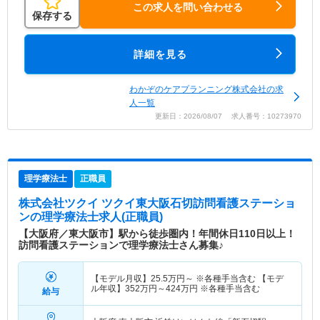
この求人を問い合わせる
保存する
詳細を見る
わかぞのケアプランニング株式会社の求
人一覧
更新日：2026/08/07 求人番号：10273970
理学療法士
正職員
株式会社ツクイ ツクイ東大阪石切訪問看護ステーショ
ン
の理学療法士求人(正職員)
【大阪府／東大阪市】駅から徒歩圏内！年間休日110日以上！
訪問看護ステーションで理学療法士さん募集♪
【モデル月収】
25.5
万円～
※各種手当含む 【モデ
ル年収】
352
万円～
424
万円
※各種手当含む
給与