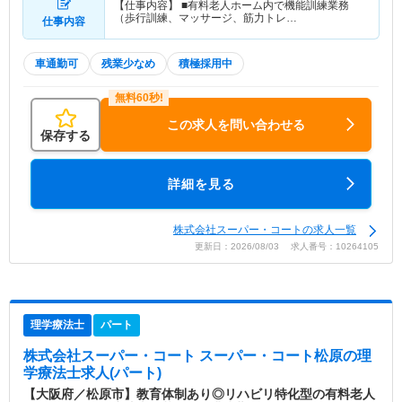
【仕事内容】 ■有料老人ホーム内で機能訓練業務
（歩行訓練、マッサージ、筋力トレ…
仕事内容
車通勤可
残業少なめ
積極採用中
この求人を問い合わせる
保存する
詳細を見る
株式会社スーパー・コートの求人一覧
更新日：2026/08/03 求人番号：10264105
理学療法士
パート
株式会社スーパー・コート スーパー・コート松原
の理
学療法士求人(パート)
【大阪府／松原市】教育体制あり◎リハビリ特化型の有料老人