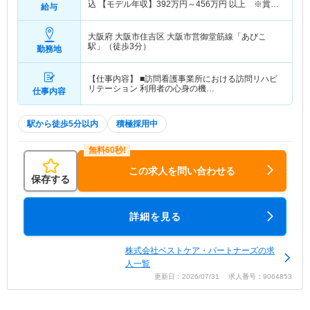
込 【モデル年収】
392
万円～
456
万円
以上 ※賞与
給与
別
大阪府 大阪市住吉区
大阪市営御堂筋線「あびこ
駅」（徒歩3分）
勤務地
【仕事内容】 ■訪問看護事業所における訪問リハビ
リテーション 利用者の心身の機…
仕事内容
駅から徒歩5分以内
積極採用中
この求人を問い合わせる
保存する
詳細を見る
株式会社ベストケア・パートナーズの求
人一覧
更新日：2026/07/31 求人番号：9064853