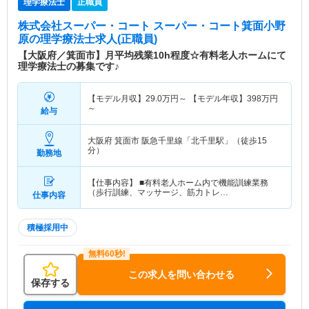
理学療法士
正職員
株式会社スーパー・コート スーパー・コート箕面小野
原
の理学療法士求人(正職員)
【大阪府／箕面市】月平均残業10h程度☆有料老人ホームにて
理学療法士の募集です♪
【モデル月収】
29.0
万円～
【モデル年収】
398
万円
～
給与
大阪府 箕面市
阪急千里線「北千里駅」（徒歩15
分）
勤務地
【仕事内容】 ■有料老人ホーム内で機能訓練業務
（歩行訓練、マッサージ、筋力トレ…
仕事内容
積極採用中
この求人を問い合わせる
保存する