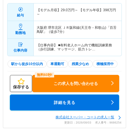
【モデル月収】
29.0
万円～
【モデル年収】
398
万円
～
給与
大阪府 堺市北区
ＪＲ阪和線(天王寺－和歌山)「百舌
鳥駅」（徒歩7分）
勤務地
【仕事内容】 ■有料老人ホーム内で機能訓練業務
（歩行訓練、マッサージ、筋力トレ…
仕事内容
駅から徒歩10分以内
車通勤可
残業少なめ
積極採用中
この求人を問い合わせる
保存する
詳細を見る
株式会社スーパー・コートの求人一覧
更新日：2026/08/03 求人番号：9686254