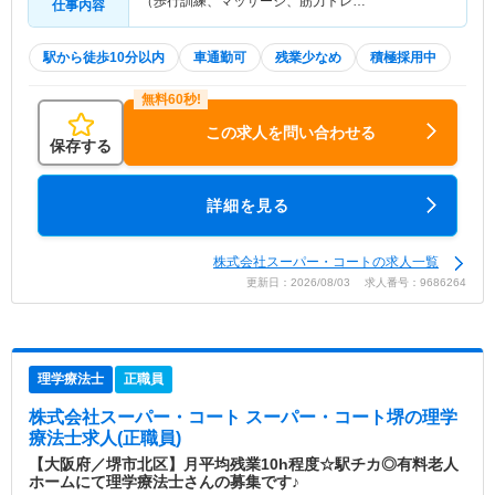
（歩行訓練、マッサージ、筋力トレ…
仕事内容
駅から徒歩10分以内
車通勤可
残業少なめ
積極採用中
この求人を問い合わせる
保存する
詳細を見る
株式会社スーパー・コートの求人一覧
更新日：2026/08/03 求人番号：9686264
理学療法士
正職員
株式会社スーパー・コート スーパー・コート堺
の理学
療法士求人(正職員)
【大阪府／堺市北区】月平均残業10h程度☆駅チカ◎有料老人
ホームにて理学療法士さんの募集です♪