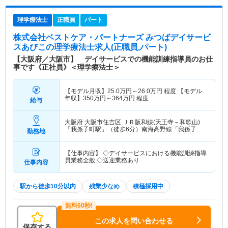
理学療法士
正職員
パート
株式会社ベストケア・パートナーズ みつばデイサービ
スあびこ
の理学療法士求人(正職員,パート)
【大阪府／大阪市】 デイサービスでの機能訓練指導員のお仕
事です《正社員》＜理学療法士＞
【モデル月収】
25.0
万円～
26.0
万円
程度 【モデル
年収】
350
万円～
364
万円
程度
給与
大阪府 大阪市住吉区
ＪＲ阪和線(天王寺－和歌山)
「我孫子町駅」（徒歩6分）南海高野線「我孫子前
勤務地
駅」（徒歩7分）
【仕事内容】 ◇デイサービスにおける機能訓練指導
員業務全般 ◇送迎業務あり
仕事内容
駅から徒歩10分以内
残業少なめ
積極採用中
この求人を問い合わせる
保存する