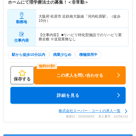
ホームにて理学療法士の募集！＜非常勤＞
大阪府 松原市
近鉄南大阪線「河内松原駅」（徒歩
10分）
勤務地
【仕事内容】 ■リハビリ特化型施設でのリハビリ業
務全般 ※送迎業務なし
仕事内容
駅から徒歩10分以内
残業少なめ
積極採用中
この求人を問い合わせる
保存する
詳細を見る
株式会社スーパー・コートの求人一覧
更新日：2026/08/03 求人番号：10256122