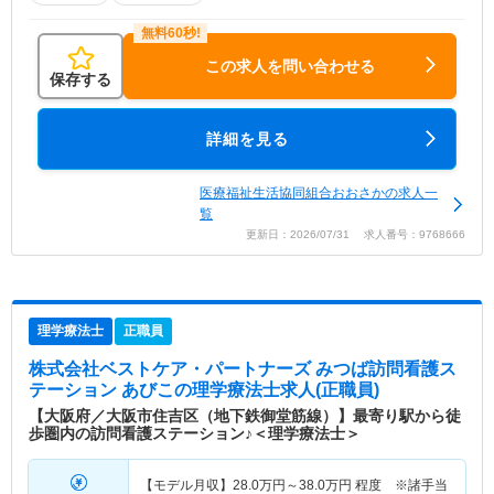
この求人を問い合わせる
保存する
詳細を見る
医療福祉生活協同組合おおさかの求人一
覧
更新日：2026/07/31 求人番号：9768666
理学療法士
正職員
株式会社ベストケア・パートナーズ みつば訪問看護ス
テーション あびこ
の理学療法士求人(正職員)
【大阪府／大阪市住吉区（地下鉄御堂筋線）】最寄り駅から徒
歩圏内の訪問看護ステーション♪＜理学療法士＞
【モデル月収】
28.0
万円～
38.0
万円
程度 ※諸手当