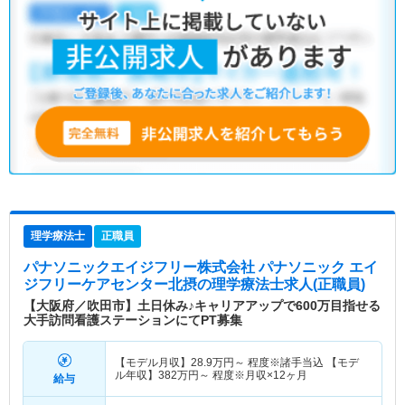
理学療法士
正職員
パナソニックエイジフリー株式会社 パナソニック エイ
ジフリーケアセンター北摂
の理学療法士求人(正職員)
【大阪府／吹田市】土日休み♪キャリアアップで600万目指せる
大手訪問看護ステーションにてPT募集
【モデル月収】
28.9
万円～
程度※諸手当込 【モデ
ル年収】
382
万円～
程度※月収×12ヶ月
給与