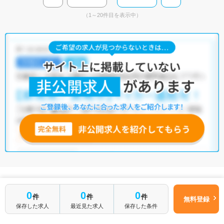
（1～20件目を表示中）
おすすめ特集
求人特集一覧
0
0
0
件
件
件
無料登録
保存した求人
最近見た求人
保存した条件