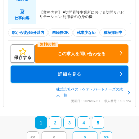
2分） 他
【業務内容】 ■訪問看護事業所における訪問リハビ
リテーション 利用者の心身の機…
仕事内容
駅から徒歩5分以内
未経験OK
残業少なめ
積極採用中
この求人を問い合わせる
保存する
詳細を見る
株式会社ベストケア・パートナーズの求
人一覧
更新日：2026/07/31 求人番号：602724
1
2
3
4
5
<<
<
>
>>