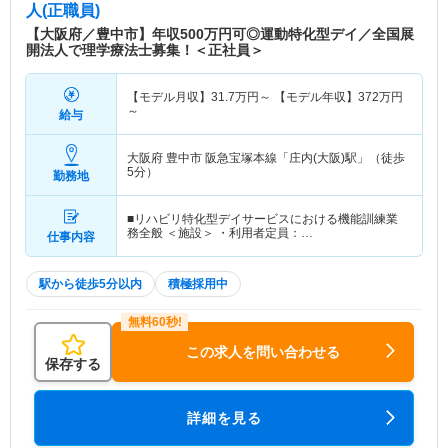
人(正職員)
【大阪府／豊中市】年収500万円可◎運動特化型デイ／全国展
開法人で理学療法士募集！＜正社員＞
【モデル月収】
31.7
万円～
【モデル年収】
372
万円
～
給与
大阪府 豊中市
阪急宝塚本線「庄内(大阪)駅」（徒歩
5分）
勤務地
■リハビリ特化型デイサービスにおける機能訓練業
務全般 ＜施設＞ ・利用者定員：…
仕事内容
駅から徒歩5分以内
積極採用中
この求人を問い合わせる
保存する
詳細を見る