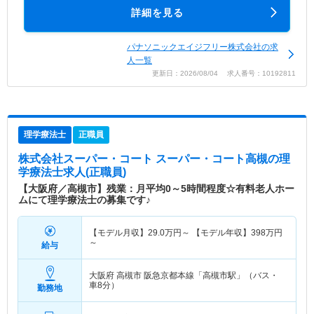
詳細を見る
パナソニックエイジフリー株式会社の求
人一覧
更新日：2026/08/04 求人番号：10192811
理学療法士
正職員
株式会社スーパー・コート スーパー・コート高槻
の理
学療法士求人(正職員)
【大阪府／高槻市】残業：月平均0～5時間程度☆有料老人ホー
ムにて理学療法士の募集です♪
【モデル月収】
29.0
万円～
【モデル年収】
398
万円
～
給与
大阪府 高槻市
阪急京都本線「高槻市駅」（バス・
車8分）
勤務地