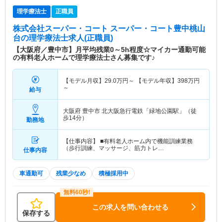
理学療法士
正職員
株式会社スーパー・コート スーパー・コート豊中桃山
台
の理学療法士求人(正職員)
【大阪府／豊中市】月平均残業0～5h程度☆マイカー通勤可能
の有料老人ホームで理学療法士さん募集です♪
【モデル月収】
29.0
万円～
【モデル年収】
398
万円
～
給与
大阪府 豊中市
北大阪急行電鉄「緑地公園駅」（徒
歩14分）
勤務地
【仕事内容】 ■有料老人ホーム内で機能訓練業務
（歩行訓練、マッサージ、筋力トレ…
仕事内容
車通勤可
残業少なめ
積極採用中
この求人を問い合わせる
保存する