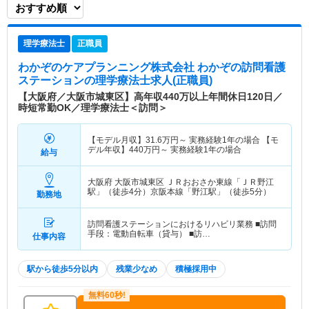
理学療法士
正職員
わかぞのケアプランニング株式会社 わかぞの訪問看護
ステーション
の理学療法士求人(正職員)
【大阪府／大阪市城東区】高年収440万以上年間休日120日／
時短常勤OK／理学療法士＜訪問＞
【モデル月収】
31.6
万円～
実務経験1年の場合 【モ
デル年収】
440
万円～
実務経験1年の場合
給与
大阪府 大阪市城東区
ＪＲおおさか東線「ＪＲ野江
駅」（徒歩4分）京阪本線「野江駅」（徒歩5分）
勤務地
訪問看護ステーションにおけるリハビリ業務 ■訪問
手段：電動自転車（貸与） ■訪…
仕事内容
駅から徒歩5分以内
残業少なめ
積極採用中