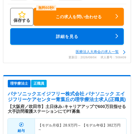
この求人を問い合わせる
保存する
詳細を見る
医療法人大寿会の求人一覧
更新日：2026/08/04 求人番号：508409
理学療法士
正職員
パナソニックエイジフリー株式会社 パナソニック エイ
ジフリーケアセンター青葉丘
の理学療法士求人(正職員)
【大阪府／吹田市】土日休み♪キャリアアップで600万目指せる
大手訪問看護ステーションにてPT募集
【モデル月収】
28.9
万円～
【モデル年収】
382
万円
～
給与