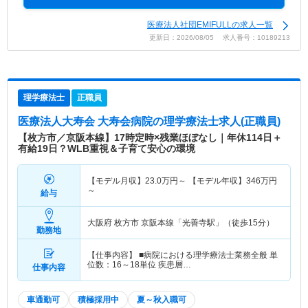
医療法人社団EMIFULLの求人一覧
更新日：2026/08/05 求人番号：10189213
理学療法士
正職員
医療法人大寿会 大寿会病院
の理学療法士求人(正職員)
【枚方市／京阪本線】17時定時×残業ほぼなし｜年休114日＋
有給19日？WLB重視＆子育て安心の環境
【モデル月収】
23.0
万円～
【モデル年収】
346
万円
～
給与
大阪府 枚方市
京阪本線「光善寺駅」（徒歩15分）
勤務地
【仕事内容】 ■病院における理学療法士業務全般 単
位数：16～18単位 疾患層…
仕事内容
車通勤可
積極採用中
夏～秋入職可