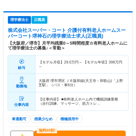
理学療法士
正職員
株式会社スーパー・コート 介護付有料老人ホームスー
パーコート堺神石
の理学療法士求人(正職員)
【大阪府／堺市】月平均残業0～5時間程度☆有料老人ホームに
て理学療法士の募集♪＜常勤＞
【モデル月収】
29.0
万円～
【モデル年収】
398
万円
～
給与
大阪府 堺市堺区
ＪＲ阪和線(天王寺－和歌山)「上野
芝駅」（バス・車6分）
勤務地
【仕事内容】 ■有料老人ホーム内で機能訓練業務
（歩行訓練、マッサージ、筋力トレ…
仕事内容
車通勤可
残業少なめ
積極採用中