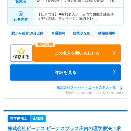
駅」（徒歩6分）ＪＲ片町線「京橋(大阪)駅」（徒歩
勤務地
6分） 他
【仕事内容】 ■有料老人ホーム内で機能訓練業務
（歩行訓練、マッサージ、筋力トレ…
仕事内容
駅から徒歩10分以内
車通勤可
残業少なめ
積極採用中
この求人を問い合わせる
保存する
詳細を見る
株式会社スーパー・コートの求人一覧
更新日：2026/08/03 求人番号：9093966
理学療法士
正職員
株式会社ビーナス ビーナスプラス庄内
の理学療法士求