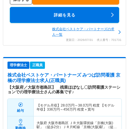
詳細を見る
株式会社ベストケア・パートナーズの求
人一覧
更新日：2026/07/31 求人番号：701731
理学療法士
正職員
株式会社ベストケア・パートナーズ みつば訪問看護 京
橋
の理学療法士求人(正職員)
【大阪府／大阪市都島区】 残業ほぼなし〇訪問看護ステーシ
ョンでの理学療法士さんの募集です♪
【モデル月収】
28.0
万円～
38.0
万円
程度 【モデル
年収】
336
万円～
456
万円
程度＋賞与
給与
大阪府 大阪市都島区
ＪＲ大阪環状線「京橋(大阪)
駅」（徒歩2分）ＪＲ片町線「京橋(大阪)駅」（徒歩
勤務地