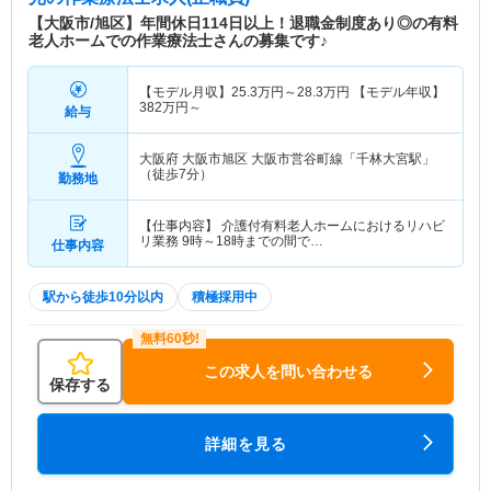
しております。
【大阪市/旭区】年間休日114日以上！退職金制度あり◎の有料
老人ホームでの作業療法士さんの募集です♪
【モデル月収】
25.3
万円～
28.3
万円
【モデル年収】
382
万円～
給与
大阪府 大阪市旭区
大阪市営谷町線「千林大宮駅」
（徒歩7分）
勤務地
【仕事内容】 介護付有料老人ホームにおけるリハビ
リ業務 9時～18時までの間で…
仕事内容
駅から徒歩10分以内
積極採用中
この求人を問い合わせる
保存する
詳細を見る