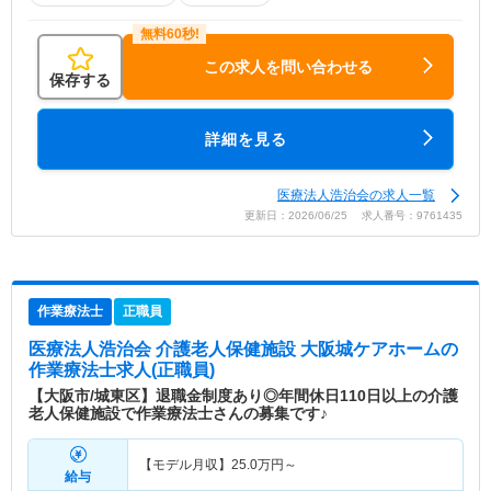
この求人を問い合わせる
保存する
詳細を見る
医療法人浩治会の求人一覧
更新日：2026/06/25 求人番号：9761435
作業療法士
正職員
医療法人浩治会 介護老人保健施設 大阪城ケアホーム
の
作業療法士求人(正職員)
【大阪市/城東区】退職金制度あり◎年間休日110日以上の介護
老人保健施設で作業療法士さんの募集です♪
【モデル月収】
25.0
万円～
給与