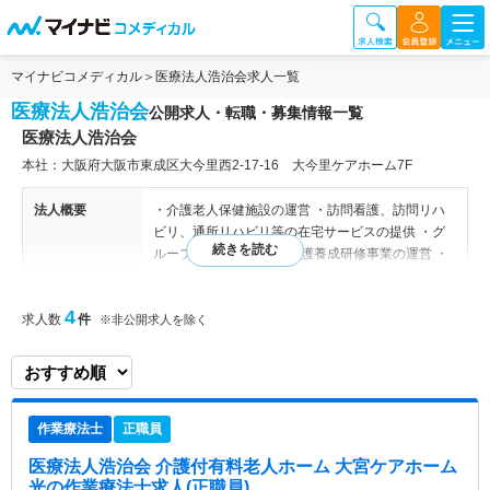
マイナビコメディカル
医療法人浩治会求人一覧
医療法人浩治会
公開求人・転職・募集情報一覧
医療法人浩治会
本社：大阪府大阪市東成区大今里西2-17-16 大今里ケアホーム7F
法人概要
・介護老人保健施設の運営 ・訪問看護、訪問リハ
ビリ、通所リハビリ等の在宅サービスの提供 ・グ
ループホームの運営 ・介護養成研修事業の運営 ・
介護付有料老人ホームの運営 【関連施設】 介護老
人保健施設 大今里ケアホーム/グループホーム
4
求人数
件
ゆめの里/介護付き有料老人ホーム 大宮ケアホー
※非公開求人を除く
ム光
特色
浩治会は通所リハビリ 訪問リハビリなどを使い健
康寿命を延ばすことを目標の一つにしています。
作業療法士
正職員
また、ケア学院という介護の担い手を養成する機関
を持っています。 これからの社会に必要な介護職
医療法人浩治会 介護付有料老人ホーム 大宮ケアホーム
を目指す人や、介護に興味のある方の受講をお待ち
光
の作業療法士求人(正職員)