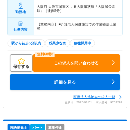
大阪府 大阪市城東区
ＪＲ大阪環状線「大阪城公園
駅」（徒歩5分）
勤務地
【業務内容】 ■介護老人保健施設での作業療法士業
務
仕事内容
駅から徒歩5分以内
残業少なめ
積極採用中
この求人を問い合わせる
保存する
詳細を見る
医療法人浩治会の求人一覧
更新日：2025/08/01 求人番号：9769292
言語聴覚士
パート
募集停止