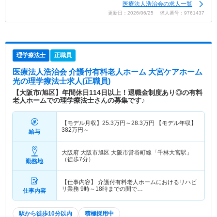
医療法人浩治会の求人一覧
更新日：2026/06/25 求人番号：9761437
理学療法士
正職員
医療法人浩治会 介護付有料老人ホーム 大宮ケアホーム
光
の理学療法士求人(正職員)
【大阪市/旭区】年間休日114日以上！退職金制度あり◎の有料
老人ホームでの理学療法士さんの募集です♪
【モデル月収】
25.3
万円～
28.3
万円
【モデル年収】
382
万円～
給与
大阪府 大阪市旭区
大阪市営谷町線「千林大宮駅」
（徒歩7分）
勤務地
【仕事内容】 介護付有料老人ホームにおけるリハビ
リ業務 9時～18時までの間で…
仕事内容
駅から徒歩10分以内
積極採用中