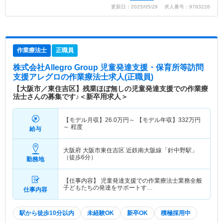
更新日：2025/05/29 求人番号：9783226
作業療法士
正職員
株式会社Allegro Group 児童発達支援・保育所等訪問
支援アレグロ
の作業療法士求人(正職員)
【大阪市／東住吉区】残業ほぼ無しの児童発達支援での作業療
法士さんの募集です♪＜新卒用求人＞
【モデル月収】
26.0
万円～
【モデル年収】
332
万円
～
程度
給与
大阪府 大阪市東住吉区
近鉄南大阪線「針中野駅」
（徒歩6分）
勤務地
【仕事内容】 児童発達支援での作業療法士業務全般
子どもたちの発達をサポートす…
仕事内容
駅から徒歩10分以内
未経験OK
新卒OK
積極採用中