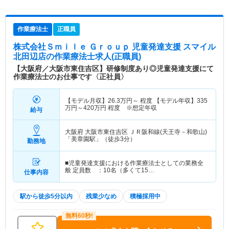
作業療法士
正職員
株式会社Ｓｍｉｌｅ Ｇｒｏｕｐ 児童発達支援 スマイル
北田辺店
の作業療法士求人(正職員)
【大阪府／大阪市東住吉区】研修制度あり◎児童発達支援にて
作業療法士のお仕事です〈正社員〉
【モデル月収】
26.3
万円～
程度 【モデル年収】
335
万円～
420
万円
程度 ※想定年収
給与
大阪府 大阪市東住吉区
ＪＲ阪和線(天王寺－和歌山)
「美章園駅」（徒歩3分）
勤務地
■児童発達支援における作業療法士としての業務全
般 定員数 ：10名（多くて15…
仕事内容
駅から徒歩5分以内
残業少なめ
積極採用中