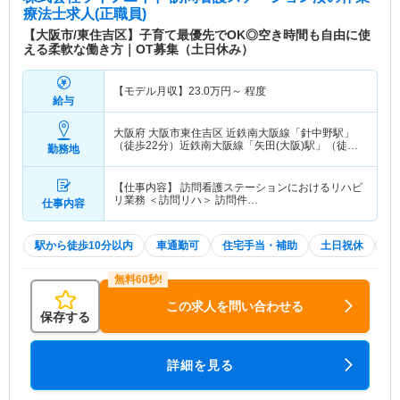
療法士求人(正職員)
【大阪市/東住吉区】子育て最優先でOK◎空き時間も自由に使
える柔軟な働き方｜OT募集（土日休み）
【モデル月収】
23.0
万円～
程度
給与
大阪府 大阪市東住吉区
近鉄南大阪線「針中野駅」
（徒歩22分）近鉄南大阪線「矢田(大阪)駅」（徒歩
勤務地
6分） 他
【仕事内容】 訪問看護ステーションにおけるリハビ
リ業務 ＜訪問リハ＞ 訪問件…
仕事内容
駅から徒歩10分以内
車通勤可
住宅手当・補助
土日祝休
積
この求人を問い合わせる
保存する
詳細を見る