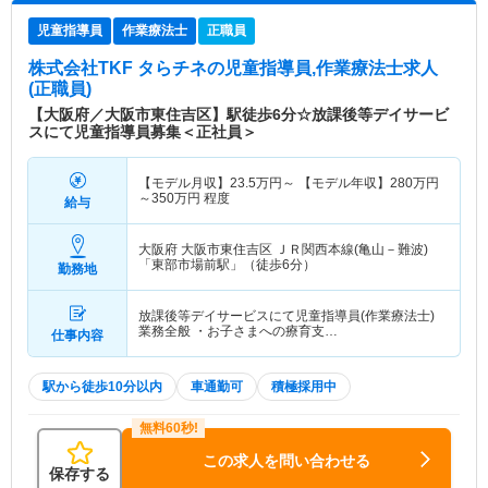
児童指導員
作業療法士
正職員
株式会社TKF タらチネ
の児童指導員,作業療法士求人
(正職員)
【大阪府／大阪市東住吉区】駅徒歩6分☆放課後等デイサービ
スにて児童指導員募集＜正社員＞
【モデル月収】
23.5
万円～
【モデル年収】
280
万円
～
350
万円
程度
給与
大阪府 大阪市東住吉区
ＪＲ関西本線(亀山－難波)
「東部市場前駅」（徒歩6分）
勤務地
放課後等デイサービスにて児童指導員(作業療法士)
業務全般 ・お子さまへの療育支…
仕事内容
駅から徒歩10分以内
車通勤可
積極採用中
この求人を問い合わせる
保存する