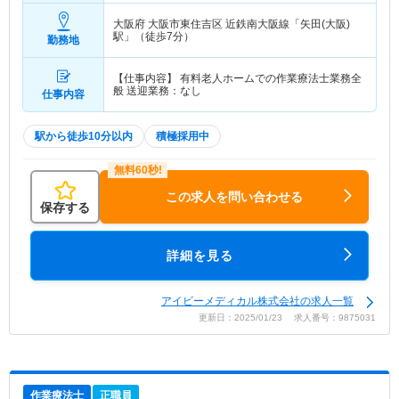
大阪府 大阪市東住吉区
近鉄南大阪線「矢田(大阪)
駅」（徒歩7分）
勤務地
【仕事内容】 有料老人ホームでの作業療法士業務全
般 送迎業務：なし
仕事内容
駅から徒歩10分以内
積極採用中
この求人を問い合わせる
保存する
詳細を見る
アイビーメディカル株式会社の求人一覧
更新日：2025/01/23 求人番号：9875031
作業療法士
正職員