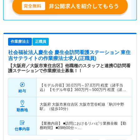
作業療法士
正職員
社会福祉法人慶生会 慶生会訪問看護ステーション 東住
吉サテライト
の作業療法士求人(正職員)
【大阪府／大阪市東住吉区】他職種のスタッフと連携◎訪問看
護ステーションで作業療法士募集！！
【モデル月収】
30.0
万円～
37.0
万円
程度（諸手当
込） 【モデル年収】
360
万円～
500
万円
程度（諸手
給与
当込）
大阪府 大阪市東住吉区
大阪市営谷町線「駒川中野
駅」（徒歩10分）
勤務地
【業務内容】 ■訪問におけるリハビリ業務全般 【勤
務時間】 ■09時00分～…
仕事内容