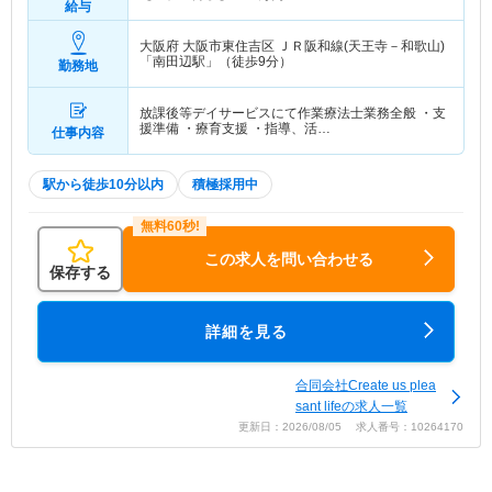
給与
大阪府 大阪市東住吉区
ＪＲ阪和線(天王寺－和歌山)
「南田辺駅」（徒歩9分）
勤務地
放課後等デイサービスにて作業療法士業務全般 ・支
援準備 ・療育支援 ・指導、活…
仕事内容
駅から徒歩10分以内
積極採用中
この求人を問い合わせる
保存する
詳細を見る
合同会社Create us plea
sant lifeの求人一覧
更新日：2026/08/05 求人番号：10264170