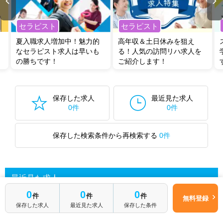
セラピスト
セラピスト
夏入職求人増加中！魅力的
高年収＆土日休みを狙え
なセラピスト求人は早いも
る！人気の訪問リハ求人を
の勝ちです！
ご紹介します！
保存した求人
最近見た求人
0件
0件
保存した検索条件から再検索する
0件
最近見た求人
0
0
0
件
件
件
無料登録
保存した求人
最近見た求人
保存した条件
あなたが最近見た求人を表示します