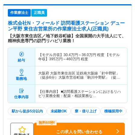
作業療法士
正職員
株式会社N・フィールド 訪問看護ステーション デュー
ン平野 東住吉営業所
の作業療法士求人(正職員)
【大阪市東住吉区／地下鉄谷町線】全国展開の大手法人にて、
精神疾患専門の訪門リハビリ業務！
【モデル月収】
30.4
万円～
36.0
万円
程度 【モデル
年収】
395
万円～
460
万円
程度
給与
大阪府 大阪市東住吉区
近鉄南大阪線「針中野駅」
（徒歩6分）大阪市営谷町線「駒川中野駅」（徒歩5
勤務地
分）
【仕事内容】 ■訪問看護ステーションにおけるリハ
ビリ業務全般：配薬・相談業務な…
仕事内容
駅から徒歩5分以内
未経験OK
寮・借り上げ
積極採用中
W
この求人を問い合わせる