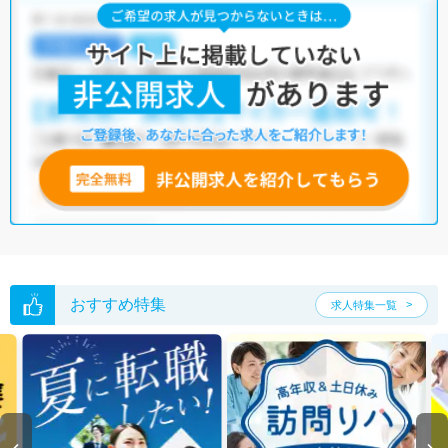
う求人を提案させていただきます。
大阪市東住吉区の作業療法士求人では以下のような条件が人気です。
・
土日祝休
・
積極採用中
・
新卒OK
・
正社員(正職員)
・
病院
・
クリニック
・
介護福祉施設
・
訪問リハビリ(在宅医療)
・
小児リハビ
リ
・
保育園
・
その他
他の条件でも人気の求人がございますので、「こだわり条件」から検索
いただくか、お気軽にお問い合わせください。
全国の作業療法士求人
から検索いただくことも可能です。
無料転職支援サービス
にお申し込みいただくと、ご希望条件をヒアリン
グした上で求人をご提案いたします。
ご希望条件がまだ定まっていない方は
人気の希望条件をピックアップし
た求人特集
をぜひご活用ください。
転職支援の他、情報収集や募集状況の確認も、お気軽にご相談くださ
おすすめ特集
求人特集一覧
い。