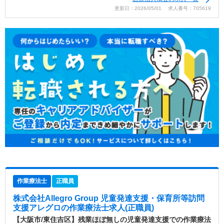
更新日：2026/05/01 求人番号：705619
作業療法士
正職員
株式会社Allegro Group 児童発達支援・保育所等訪問
支援アレグロ
の作業療法士求人(正職員)
【大阪市/東住吉区】残業ほぼ無しの児童発達支援での作業療法