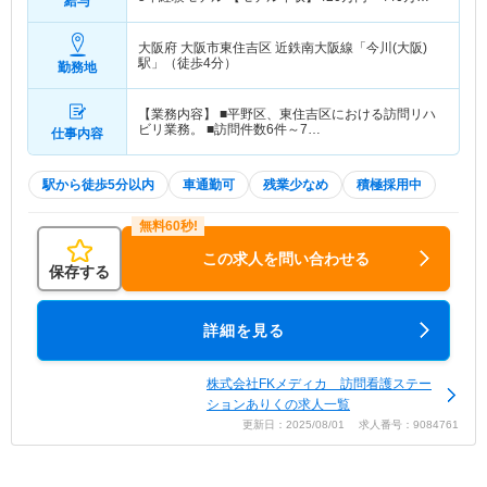
給与
年経験モデル 5年経験モデル
大阪府 大阪市東住吉区
近鉄南大阪線「今川(大阪)
駅」（徒歩4分）
勤務地
【業務内容】 ■平野区、東住吉区における訪問リハ
ビリ業務。 ■訪問件数6件～7…
仕事内容
駅から徒歩5分以内
車通勤可
残業少なめ
積極採用中
この求人を問い合わせる
保存する
詳細を見る
株式会社FKメディカ 訪問看護ステー
ションありくの求人一覧
更新日：2025/08/01 求人番号：9084761