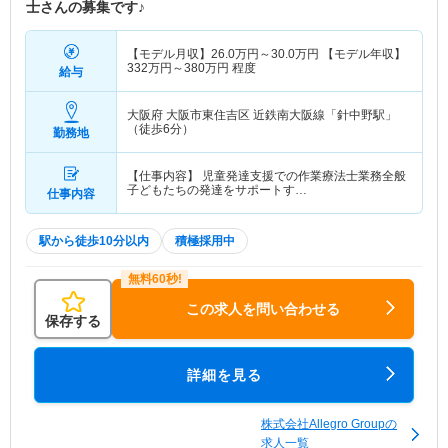
士さんの募集です♪
【モデル月収】
26.0
万円～
30.0
万円
【モデル年収】
332
万円～
380
万円
程度
給与
大阪府 大阪市東住吉区
近鉄南大阪線「針中野駅」
（徒歩6分）
勤務地
【仕事内容】 児童発達支援での作業療法士業務全般
子どもたちの発達をサポートす…
仕事内容
駅から徒歩10分以内
積極採用中
この求人を問い合わせる
保存する
詳細を見る
株式会社Allegro Groupの
求人一覧