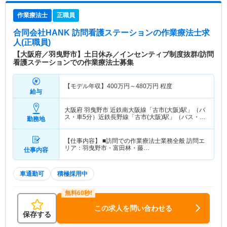
作業療法士
正職員
合同会社HANK 訪問看護ステーション
の作業療法士求
人(正職員)
【大阪府／羽曳野市】土日休み／インセンティブ制度抜群/訪問
看護ステーションでの作業療法士募集
【モデル年収】
400
万円～
480
万円
程度
給与
大阪府 羽曳野市
近鉄南大阪線「古市(大阪)駅」（バ
ス・車5分）近鉄長野線「古市(大阪)駅」（バス・車
勤務地
5分）
【仕事内容】 ■訪問での作業療法士業務全般 訪問エ
リア：羽曳野市・富田林・藤…
仕事内容
車通勤可
積極採用中
この求人を問い合わせる
保存する