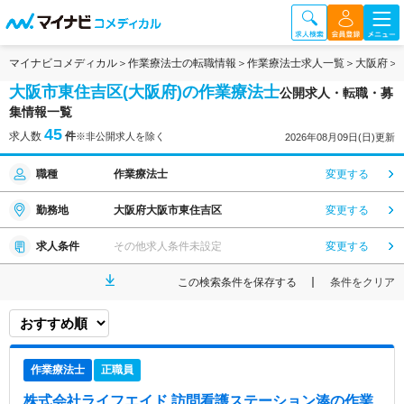
マイナビコメディカル
作業療法士の転職情報
作業療法士求人一覧
大阪府
大阪市東住吉区(大阪府)の作業療法士
公開求人・転職・募
集情報一覧
45
求人数
件
※非公開求人を除く
2026年08月09日(日)更新
職種
作業療法士
変更する
勤務地
大阪府大阪市東住吉区
変更する
求人条件
その他求人条件未設定
変更する
この検索条件を保存する
条件をクリア
作業療法士
正職員
株式会社ライフエイド 訪問看護ステーション湊
の作業