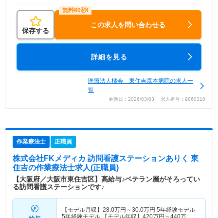
この求人を問い合わせる
保存する
詳細を見る
医療法人橘会 東住吉森本病院の求人一
覧
更新日：2026/03/03 求人番号：9860310
作業療法士
正職員
株式会社FKメディカ 訪問看護ステーションありく 東
住吉
の作業療法士求人(正職員)
【大阪府／大阪市東住吉区】高給与♪ベテラン層がそろってい
る訪問看護ステーションです♪
【モデル月収】
28.0
万円～
30.0
万円
5年経験モデル
5年経験モデル 【モデル年収】
420
万円～
440
万円
5