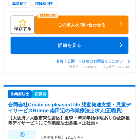
車通勤可
積極採用中
この求人を問い合わせる
保存する
詳細を見る
名称非公開 ※詳細はお問合せください
更新日：2023/06/12 求人番号：9772491
作業療法士
正職員
合同会社Create us pleasant life 児童発達支援・児童デ
イサービスBridge 南田辺
の作業療法士求人(正職員)
【大阪府／大阪市東住吉区】夏季・年末年始休暇あり◎放課後
等デイサービスにて作業療法士募集＜正社員＞
【モデル月収】
28.1
万円～