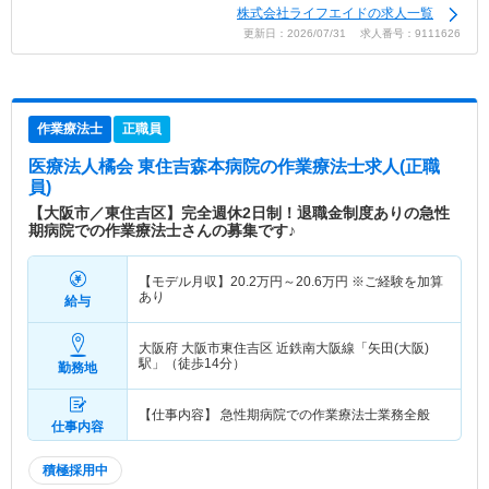
株式会社ライフエイドの求人一覧
更新日：2026/07/31 求人番号：9111626
作業療法士
正職員
医療法人橘会 東住吉森本病院
の作業療法士求人(正職
員)
【大阪市／東住吉区】完全週休2日制！退職金制度ありの急性
期病院での作業療法士さんの募集です♪
【モデル月収】
20.2
万円～
20.6
万円
※ご経験を加算
あり
給与
大阪府 大阪市東住吉区
近鉄南大阪線「矢田(大阪)
駅」（徒歩14分）
勤務地
【仕事内容】 急性期病院での作業療法士業務全般
仕事内容
積極採用中