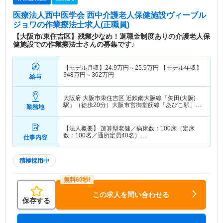
医療法人西中医学会 西中介護老人保健施設ヴィーブル
ジョワ
の作業療法士求人(正職員)
【大阪市/東住吉区】残業少なめ！退職金制度ありの介護老人保
健施設での作業療法士さんの募集です♪
【モデル月収】
24.9
万円～
25.9
万円
【モデル年収】
348
万円～
362
万円
給与
大阪府 大阪市東住吉区
近鉄南大阪線「矢田(大阪)
駅」（徒歩20分）大阪市営御堂筋線「あびこ駅」
勤務地
（徒歩12分）
【法人概要】 加算型老健／病床数：100床（定床
数：100名／通所定員40名）…
仕事内容
積極採用中
この求人を問い合わせる
保存する