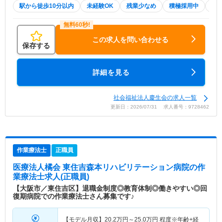
駅から徒歩10分以内
未経験OK
残業少なめ
積極採用中
WE
この求人を問い合わせる
保存する
詳細を見る
社会福祉法人慶生会の求人一覧
更新日：2026/07/31 求人番号：9728462
作業療法士
正職員
医療法人橘会 東住吉森本リハビリテーション病院
の作
業療法士求人(正職員)
【大阪市／東住吉区】退職金制度◎教育体制◎働きやすい◎回
復期病院での作業療法士さん募集です♪
【モデル月収】
20.2
万円～
25.0
万円
程度※年齢+経