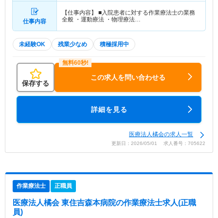
【仕事内容】 ■入院患者に対する作業療法士の業務
全般 ・運動療法 ・物理療法…
仕事内容
未経験OK
残業少なめ
積極採用中
この求人を問い合わせる
保存する
詳細を見る
医療法人橘会の求人一覧
更新日：2026/05/01 求人番号：705622
作業療法士
正職員
医療法人橘会 東住吉森本病院
の作業療法士求人(正職
員)