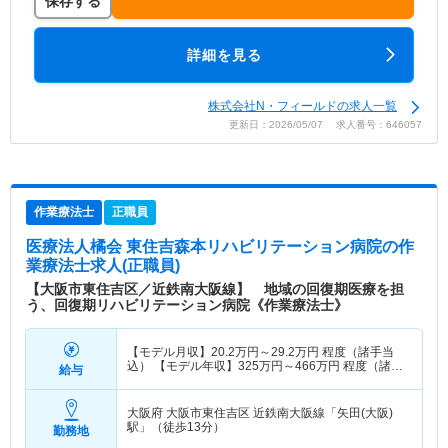
保存する
詳細を見る
株式会社N・フィールドの求人一覧
更新日：2026/05/07 求人番号：646057
作業療法士
正職員
医療法人橘会 東住吉森本リハビリテーション病院
の作
業療法士求人(正職員)
【大阪市東住吉区／近鉄南大阪線】 地域の回復期医療を担
う、回復期リハビリテーション病院《作業療法士》
【モデル月収】
20.2
万円～
29.2
万円
程度（諸手当
込） 【モデル年収】
325
万円～
466
万円
程度（諸手
給与
当込）
大阪府 大阪市東住吉区
近鉄南大阪線「矢田(大阪)
駅」（徒歩13分）
勤務地