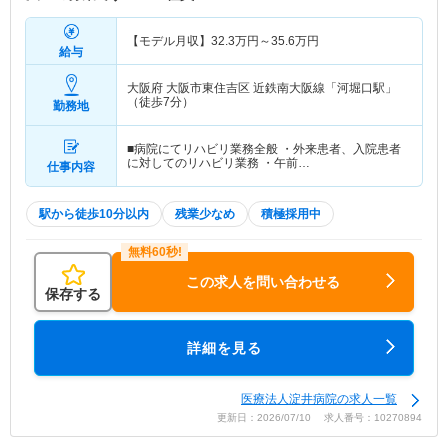
【モデル月収】
32.3
万円～
35.6
万円
給与
大阪府 大阪市東住吉区
近鉄南大阪線「河堀口駅」
（徒歩7分）
勤務地
■病院にてリハビリ業務全般 ・外来患者、入院患者
に対してのリハビリ業務 ・午前…
仕事内容
駅から徒歩10分以内
残業少なめ
積極採用中
この求人を問い合わせる
保存する
詳細を見る
医療法人淀井病院の求人一覧
更新日：2026/07/10 求人番号：10270894