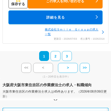
この求人を問い合わせる
保存する
詳細を見る
株式会社Ｓｍｉｌｅ Ｇｒｏｕｐの求人
一覧
更新日：2026/07/03 求人番号：10262314
1
2
3
<<
<
>
>>
（1～20件目を表示中）
大阪府大阪市東住吉区の作業療法士の求人・転職傾向
大阪市東住吉区の作業療法士求人は45件あります。（2026年08月09日更
新）
サイト上に掲載されている求人の他に、
非公開求人
もございます。
無料
転職支援サービス
にお申し込みいただくと、全求人からご希望条件に合