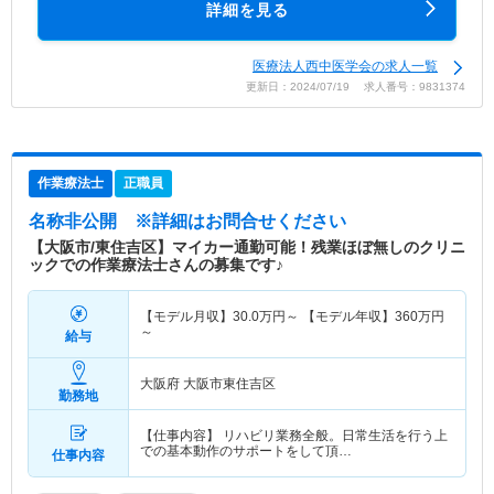
詳細を見る
医療法人西中医学会の求人一覧
更新日：2024/07/19 求人番号：9831374
作業療法士
正職員
名称非公開
※詳細はお問合せください
【大阪市/東住吉区】マイカー通勤可能！残業ほぼ無しのクリニ
ックでの作業療法士さんの募集です♪
【モデル月収】
30.0
万円～
【モデル年収】
360
万円
～
給与
大阪府 大阪市東住吉区
勤務地
【仕事内容】 リハビリ業務全般。日常生活を行う上
での基本動作のサポートをして頂…
仕事内容