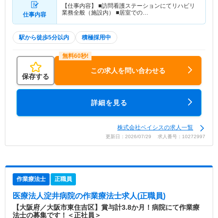
【仕事内容】 ■訪問看護ステーションにてリハビリ
業務全般（施設内） ■居室での…
仕事内容
駅から徒歩5分以内
積極採用中
この求人を問い合わせる
保存する
詳細を見る
株式会社ベイシスの求人一覧
更新日：2026/07/29 求人番号：10272997
作業療法士
正職員
医療法人淀井病院
の作業療法士求人(正職員)
【大阪府／大阪市東住吉区】賞与計3.8か月！病院にて作業療
法士の募集です！＜正社員＞