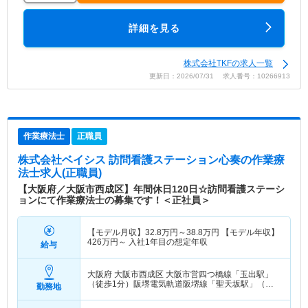
詳細を見る
株式会社TKFの求人一覧
更新日：2026/07/31 求人番号：10266913
作業療法士
正職員
株式会社ベイシス 訪問看護ステーション心奏
の作業療
法士求人(正職員)
【大阪府／大阪市西成区】年間休日120日☆訪問看護ステーシ
ョンにて作業療法士の募集です！＜正社員＞
【モデル月収】
32.8
万円～
38.8
万円
【モデル年収】
426
万円～
入社1年目の想定年収
給与
大阪府 大阪市西成区
大阪市営四つ橋線「玉出駅」
（徒歩1分）阪堺電気軌道阪堺線「聖天坂駅」（徒
勤務地
歩2分） 他