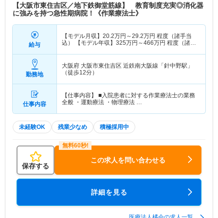
【大阪市東住吉区／地下鉄御堂筋線】 教育制度充実◎消化器
に強みを持つ急性期病院！《作業療法士》
【モデル月収】
20.2
万円～
29.2
万円
程度（諸手当
込） 【モデル年収】
325
万円～
466
万円
程度（諸手
給与
当込）
大阪府 大阪市東住吉区
近鉄南大阪線「針中野駅」
（徒歩12分）
勤務地
【仕事内容】 ■入院患者に対する作業療法士の業務
全般 ・運動療法 ・物理療法 …
仕事内容
未経験OK
残業少なめ
積極採用中
この求人を問い合わせる
保存する
詳細を見る
医療法人橘会の求人一覧