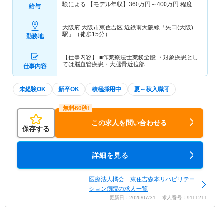
験による 【モデル年収】
360
万円～
400
万円
程度※
給与
年齢+経験による
大阪府 大阪市東住吉区
近鉄南大阪線「矢田(大阪)
駅」（徒歩15分）
勤務地
【仕事内容】 ■作業療法士業務全般 ・対象疾患とし
ては脳血管疾患・大腿骨近位部…
仕事内容
未経験OK
新卒OK
積極採用中
夏～秋入職可
この求人を問い合わせる
保存する
詳細を見る
医療法人橘会 東住吉森本リハビリテー
ション病院の求人一覧
更新日：2026/07/31 求人番号：9111211