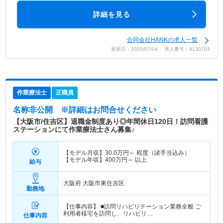
詳細を見る
合同会社HANKの求人一覧
更新日：2025/07/04 求人番号：9130703
作業療法士
正職員
名称非公開
※詳細はお問合せください
【大阪市/住吉区】退職金制度あり◎年間休日120日！訪問看護
ステーションにて作業療法士さん募集♪
【モデル月収】
30.0
万円～
程度（諸手当込み）
【モデル年収】
400
万円～
以上
給与
大阪府 大阪市東住吉区
勤務地
【仕事内容】 ■訪問リハビリテーション業務全般 ご
利用者様宅を訪問し、リハビリ…
仕事内容