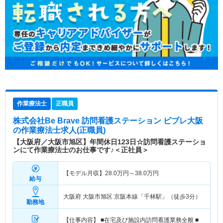
作業療法士
正職員
株式会社Be Brave 訪問看護ステーション ビブレ大阪
の作業療法士求人(正職員)
【大阪府／大阪市旭区】年間休日123日☆訪問看護ステーショ
ンにて作業療法士のお仕事です♪＜正社員＞
【モデル月収】
28.0
万円～
38.0
万円
給与
大阪府 大阪市旭区
京阪本線「千林駅」（徒歩3分）
勤務地
【仕事内容】 ■在宅及び施設内訪問看護業務全般 ■