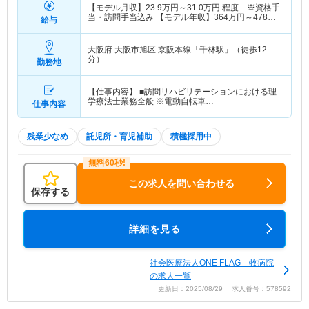
【モデル月収】
23.9
万円～
31.0
万円
程度 ※資格手
当・訪問手当込み 【モデル年収】
364
万円～
478
万
給与
円
程度 ※資格手当・訪問手当込みの月収×12ヶ月
分＋賞与4ヶ月分計算
大阪府 大阪市旭区
京阪本線「千林駅」（徒歩12
分）
勤務地
【仕事内容】 ■訪問リハビリテーションにおける理
学療法士業務全般 ※電動自転車…
仕事内容
残業少なめ
託児所・育児補助
積極採用中
この求人を問い合わせる
保存する
詳細を見る
社会医療法人ONE FLAG 牧病院
の求人一覧
更新日：2025/08/29 求人番号：578592