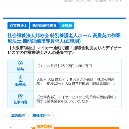
更新日：2026/07/31 求人番号：9100573
作業療法士
機能訓練指導員
正職員
社会福祉法人邦寿会 特別養護老人ホーム 高殿苑
の作業
療法士,機能訓練指導員求人(正職員)
【大阪市/旭区】マイカー通勤可能！退職金制度ありのデイサー
ビスでの作業療法士さんの募集です♪
【モデル月収】
25.0
万円～
28.1
万円
給与
大阪府 大阪市旭区
ＪＲおおさか東線「城北公園通
駅」（徒歩13分）大阪市営谷町線「関目高殿駅」
勤務地
（徒歩13分）
【仕事内容】 デイサービスのご利用者の機能訓練に
関する業務全般を担っていただき…
仕事内容
車通勤可
積極採用中