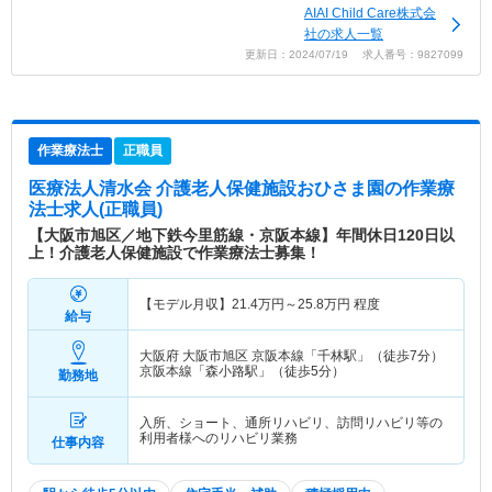
AIAI Child Care株式会
社の求人一覧
更新日：2024/07/19 求人番号：9827099
作業療法士
正職員
医療法人清水会 介護老人保健施設おひさま園
の作業療
法士求人(正職員)
【大阪市旭区／地下鉄今里筋線・京阪本線】年間休日120日以
上！介護老人保健施設で作業療法士募集！
【モデル月収】
21.4
万円～
25.8
万円
程度
給与
大阪府 大阪市旭区
京阪本線「千林駅」（徒歩7分）
京阪本線「森小路駅」（徒歩5分）
勤務地
入所、ショート、通所リハビリ、訪問リハビリ等の
利用者様へのリハビリ業務
仕事内容