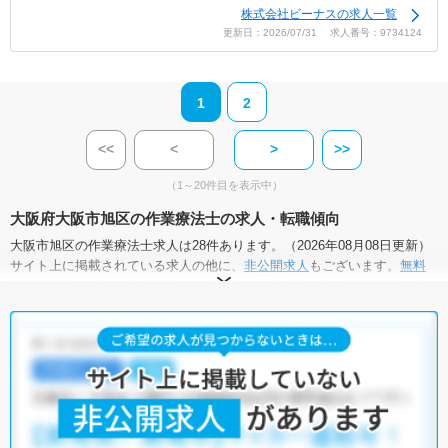
株式会社ビーナスの求人一覧
更新日：2026/07/31 求人番号：9734124
1
2
<<
<
>
>>
（1～20件目を表示中）
大阪府大阪市旭区の作業療法士の求人・転職傾向
大阪市旭区の作業療法士求人は28件あります。（2026年08月08日更新）
サイト上に掲載されている求人の他に、
非公開求人
もございます。
無料
転職支援サービス
にお申し込みいただくと、全求人からご希望条件に合
う求人を提案させていただきます。
大阪市旭区の作業療法士求人では以下のような条件が人気です。
・
土日祝休
・
積極採用中
・
残業少なめ
・
正社員(正職員)
・
病
院
・
クリニック
・
介護福祉施設
・
訪問リハビリ(在宅医療)
・
小児
リハビリ
・
保育園
・
その他
他の条件でも人気の求人がございますので、「こだわり条件」から検索