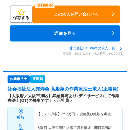
この求人を問い合わせる
保存する
詳細を見る
株式会社Be Braveの求人一覧
更新日：2025/12/03 求人番号：10120331
作業療法士
正職員
社会福祉法人邦寿会 高殿苑
の作業療法士求人(正職員)
【大阪府／大阪市旭区】昇給賞与あり♪デイサービスにて作業
療法士(OT)の募集です！＜正社員＞
【モデル月収】
25.2
万円～
資格及び経験を考慮
給与
大阪府 大阪市旭区
大阪市営谷町線「関目高殿駅」