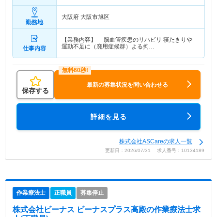
円
前職年収考慮可能！
大阪府 大阪市旭区
勤務地
【業務内容】 脳血管疾患のリハビリ 寝たきりや
運動不足に（廃用症候群）よる拘…
仕事内容
最新の募集状況を問い合わせる
保存する
詳細を見る
株式会社ASCareの求人一覧
更新日：2026/07/31 求人番号：10134189
作業療法士
正職員
募集停止
株式会社ビーナス ビーナスプラス高殿
の作業療法士求