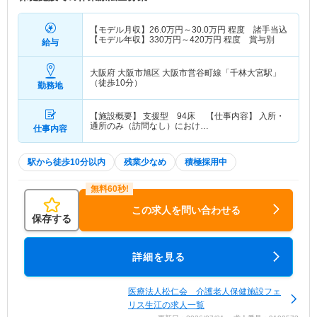
【モデル月収】
26.0
万円～
30.0
万円
程度 諸手当込
【モデル年収】
330
万円～
420
万円
程度 賞与別
給与
大阪府 大阪市旭区
大阪市営谷町線「千林大宮駅」
（徒歩10分）
勤務地
【施設概要】 支援型 94床 【仕事内容】 入所・
通所のみ（訪問なし）におけ…
仕事内容
駅から徒歩10分以内
残業少なめ
積極採用中
この求人を問い合わせる
保存する
詳細を見る
医療法人松仁会 介護老人保健施設フェ
リス生江の求人一覧