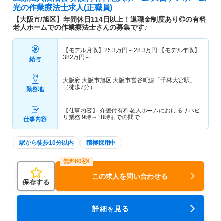
光
の作業療法士求人(正職員)
【大阪市/旭区】年間休日114日以上！退職金制度あり◎の有料
老人ホームでの作業療法士さんの募集です♪
【モデル月収】
25.3
万円～
28.3
万円
【モデル年収】
382
万円～
給与
大阪府 大阪市旭区
大阪市営谷町線「千林大宮駅」
（徒歩7分）
勤務地
【仕事内容】 介護付有料老人ホームにおけるリハビ
リ業務 9時～18時までの間で…
仕事内容
駅から徒歩10分以内
積極採用中
この求人を問い合わせる
保存する
詳細を見る