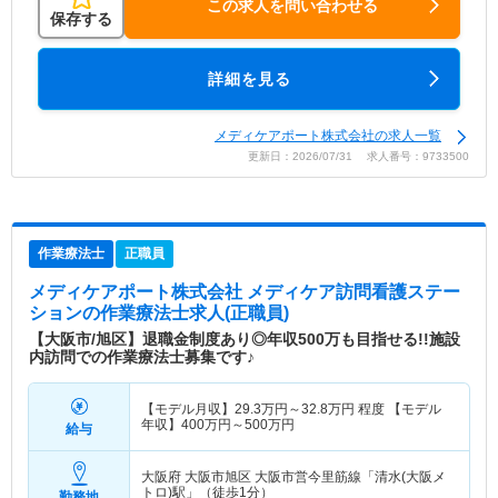
この求人を問い合わせる
保存する
詳細を見る
メディケアポート株式会社の求人一覧
更新日：2026/07/31 求人番号：9733500
作業療法士
正職員
メディケアポート株式会社 メディケア訪問看護ステー
ション
の作業療法士求人(正職員)
【大阪市/旭区】退職金制度あり◎年収500万も目指せる!!施設
内訪問での作業療法士募集です♪
【モデル月収】
29.3
万円～
32.8
万円
程度 【モデル
年収】
400
万円～
500
万円
給与
大阪府 大阪市旭区
大阪市営今里筋線「清水(大阪メ
トロ)駅」（徒歩1分）
勤務地