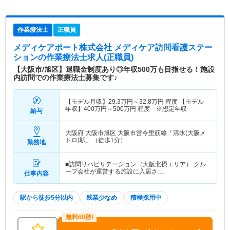
作業療法士
正職員
メディケアポート株式会社 メディケア訪問看護ステー
ション
の作業療法士求人(正職員)
【大阪市/旭区】退職金制度あり◎年収500万も目指せる！施設
内訪問での作業療法士募集です♪
【モデル月収】
29.3
万円～
32.8
万円
程度 【モデル
年収】
400
万円～
500
万円
程度 ※想定年収
給与
大阪府 大阪市旭区
大阪市営今里筋線「清水(大阪メ
トロ)駅」（徒歩1分）
勤務地
■訪問リハビリテーション（大阪北摂エリア） グル
ープ会社が運営する施設に入居さ…
仕事内容
駅から徒歩5分以内
残業少なめ
積極採用中