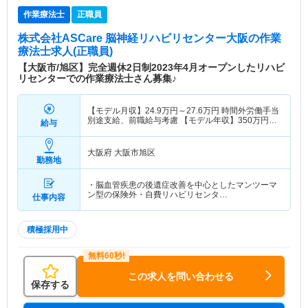
作業療法士
正職員
株式会社ASCare 脳神経リハビリセンター大阪
の作業
療法士求人(正職員)
【大阪市/旭区】完全週休2日制2023年4月オープンしたリハビ
リセンターでの作業療法士さん募集♪
【モデル月収】
24.9
万円～
27.6
万円
時間外労働手当
別途支給、前職給与考慮 【モデル年収】
350
万円～
給与
550
万円
前職考慮
大阪府 大阪市旭区
勤務地
・脳血管疾患の後遺症改善を中心としたマンツーマ
ン型の保険外・自費リハビリセンタ…
仕事内容
積極採用中
この求人を問い合わせる
保存する