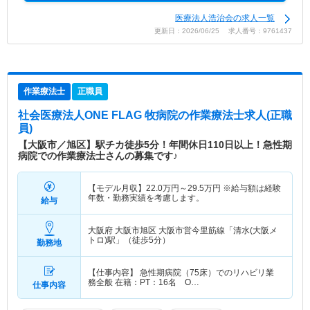
医療法人浩治会の求人一覧
更新日：2026/06/25 求人番号：9761437
作業療法士
正職員
社会医療法人ONE FLAG 牧病院
の作業療法士求人(正職
員)
【大阪市／旭区】駅チカ徒歩5分！年間休日110日以上！急性期
病院での作業療法士さんの募集です♪
【モデル月収】
22.0
万円～
29.5
万円
※給与額は経験
年数・勤務実績を考慮します。
給与
大阪府 大阪市旭区
大阪市営今里筋線「清水(大阪メ
トロ)駅」（徒歩5分）
勤務地
【仕事内容】 急性期病院（75床）でのリハビリ業
務全般 在籍：PT：16名 O…
仕事内容