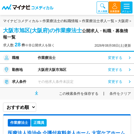
マイナビコメディカル
作業療法士の転職情報
作業療法士求人一覧
大阪府
大阪市旭区(大阪府)の作業療法士
公開求人・転職・募集情
報一覧
28
求人数
件
※非公開求人を除く
2026年08月08日(土)更新
職種
作業療法士
変更する
勤務地
大阪府大阪市旭区
変更する
求人条件
その他求人条件未設定
変更する
この検索条件を保存する
条件をクリア
作業療法士
正職員
医療法人浩治会 介護付有料老人ホーム 大宮ケアホーム