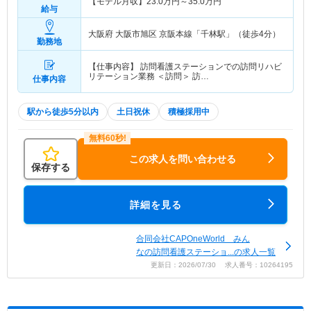
【モデル月収】
23.0
万円～
35.0
万円
給与
大阪府 大阪市旭区
京阪本線「千林駅」（徒歩4分）
勤務地
【仕事内容】 訪問看護ステーションでの訪問リハビ
リテーション業務 ＜訪問＞ 訪…
仕事内容
駅から徒歩5分以内
土日祝休
積極採用中
この求人を問い合わせる
保存する
詳細を見る
合同会社CAPOneWorld みん
なの訪問看護ステーショ...の求人一覧
更新日：2026/07/30 求人番号：10264195