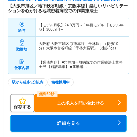
【大阪市旭区／地下鉄谷町線・京阪本線】楽しいリハビリテー
ションを心がける地域密着病院での作業療法士
【モデル月収】
24.8
万円～
1年目モデル 【モデル年
収】
300
万円～
給与
大阪府 大阪市旭区
京阪本線「千林駅」（徒歩10
分）大阪市営谷町線「千林大宮駅」（徒歩3分）
勤務地
【業務内容】 ■急性期一般病院での作業療法士業務
全般 【施設基準】 ■運動器…
仕事内容
駅から徒歩5分以内
積極採用中
この求人を問い合わせる
保存する
詳細を見る