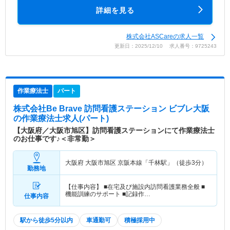
詳細を見る
株式会社ASCareの求人一覧
更新日：2025/12/10 求人番号：9725243
作業療法士
パート
株式会社Be Brave 訪問看護ステーション ビブレ大阪
の作業療法士求人(パート)
【大阪府／大阪市旭区】訪問看護ステーションにて作業療法士
のお仕事です♪＜非常勤＞
大阪府 大阪市旭区
京阪本線「千林駅」（徒歩3分）
勤務地
【仕事内容】 ■在宅及び施設内訪問看護業務全般 ■
機能訓練のサポート ■記録作…
仕事内容
駅から徒歩5分以内
車通勤可
積極採用中