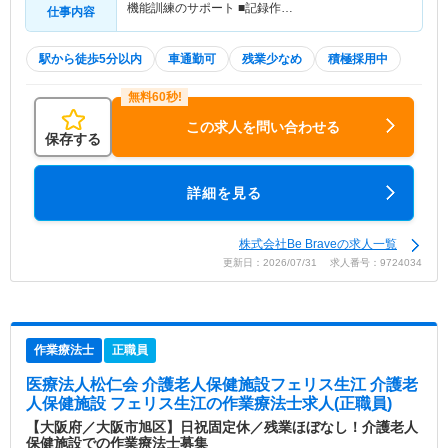
機能訓練のサポート ■記録作…
仕事内容
駅から徒歩5分以内
車通勤可
残業少なめ
積極採用中
この求人を問い合わせる
保存する
詳細を見る
株式会社Be Braveの求人一覧
更新日：2026/07/31 求人番号：9724034
作業療法士
正職員
医療法人松仁会 介護老人保健施設フェリス生江 介護老
人保健施設 フェリス生江
の作業療法士求人(正職員)
【大阪府／大阪市旭区】日祝固定休／残業ほぼなし！介護老人
保健施設での作業療法士募集