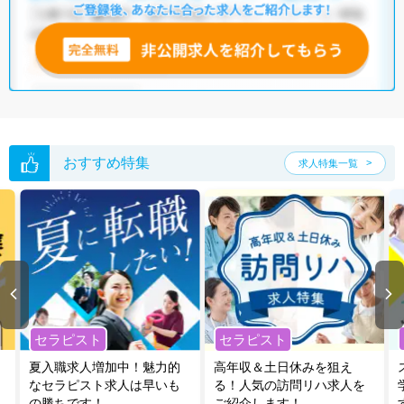
いただくか、お気軽にお問い合わせください。
全国の作業療法士求人
から検索いただくことも可能です。
無料転職支援サービス
にお申し込みいただくと、ご希望条件をヒアリン
グした上で求人をご提案いたします。
ご希望条件がまだ定まっていない方は
人気の希望条件をピックアップし
た求人特集
をぜひご活用ください。
転職支援の他、情報収集や募集状況の確認も、お気軽にご相談くださ
い。
おすすめ特集
求人特集一覧
セラピスト
セラピスト
夏入職求人増加中！魅力的
高年収＆土日休みを狙え
なセラピスト求人は早いも
る！人気の訪問リハ求人を
の勝ちです！
ご紹介します！