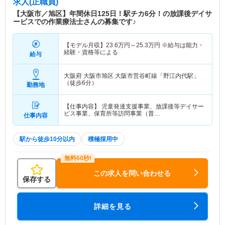
求人(正職員)
【大阪市／旭区】年間休日125日！駅チカ6分！の放課後デイサ
ービスでの作業療法士さんの募集です♪
【モデル月収】
23.6
万円～
25.3
万円
※給与は能力・
経験・資格等による
給与
大阪府 大阪市旭区
大阪市営谷町線「野江内代駅」
（徒歩6分）
勤務地
【仕事内容】 児童発達支援事業、放課後等デイサー
ビス事業、保育所等訪問事業（普…
仕事内容
駅から徒歩10分以内
積極採用中
この求人を問い合わせる
保存する
詳細を見る