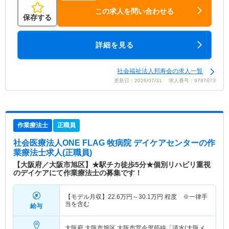
この求人を問い合わせる
保存する
詳細を見る
社会福祉法人邦寿会の求人一覧
更新日：2026/07/31 求人番号：9787673
作業療法士
正職員
社会医療法人ONE FLAG 牧病院 デイケアセンター
の作
業療法士求人(正職員)
【大阪府／大阪市旭区】★駅チカ徒歩5分★個別リハビリ重視
のデイケアにて作業療法士の募集です！
【モデル月収】
22.6
万円～
30.1
万円
程度 ※一律手
当を含む
給与
大阪府 大阪市旭区
大阪市営今里筋線「清水(大阪メ