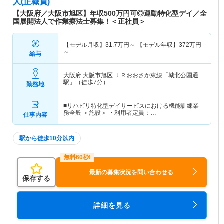
人(正職員)
【大阪府／大阪市旭区】年収500万円可◎運動特化型デイ／全
国展開法人で作業療法士募集！＜正社員＞
【モデル月収】
31.7
万円～
【モデル年収】
372
万円
～
給与
大阪府 大阪市旭区
ＪＲおおさか東線「城北公園通
駅」（徒歩7分）
勤務地
■リハビリ特化型デイサービスにおける機能訓練業
務全般 ＜施設＞ ・利用者定員：…
仕事内容
駅から徒歩10分以内
最新の募集状況を問い合わせる
保存する
詳細を見る