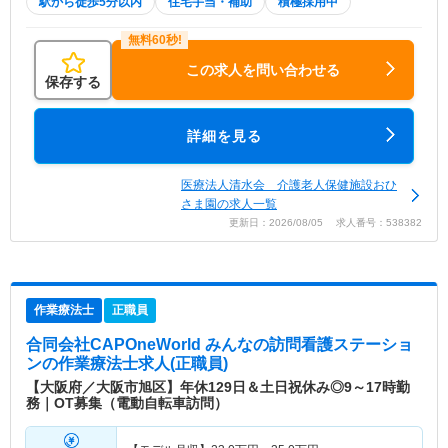
駅から徒歩5分以内
住宅手当・補助
積極採用中
この求人を問い合わせる
保存する
詳細を見る
医療法人清水会 介護老人保健施設おひ
さま園の求人一覧
更新日：2026/08/05 求人番号：538382
作業療法士
正職員
合同会社CAPOneWorld みんなの訪問看護ステーショ
ン
の作業療法士求人(正職員)
【大阪府／大阪市旭区】年休129日＆土日祝休み◎9～17時勤
務｜OT募集（電動自転車訪問）