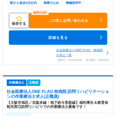
駅から徒歩5分以内
残業少なめ
積極採用中
この求人を問い合わせる
保存する
詳細を見る
社会医療法人ONE FLAG 牧病院
の求人一覧
更新日：2025/08/29 求人番号：9839052
作業療法士
正職員
社会医療法人ONE FLAG 牧病院 訪問リハビリテーショ
ン
の作業療法士求人(正職員)
【大阪市旭区／京阪本線・地下鉄今里筋線】福利厚生＆教育体
制充実◎訪問リハビリでの作業療法士募集です！