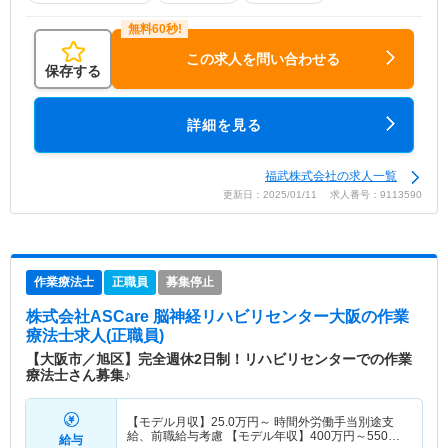
この求人を問い合わせる
保存する
詳細を見る
福武株式会社の求人一覧
更新日：2025/01/11 求人番号：9113590
作業療法士
正職員
募集停止
株式会社ASCare 脳神経リハビリセンター大阪
の作業
療法士求人(正職員)
【大阪市／旭区】完全週休2日制！リハビリセンターでの作業
療法士さん募集♪
【モデル月収】
25.0
万円～
時間外労働手当別途支
給、前職給与考慮 【モデル年収】
400
万円～
550
万
給与