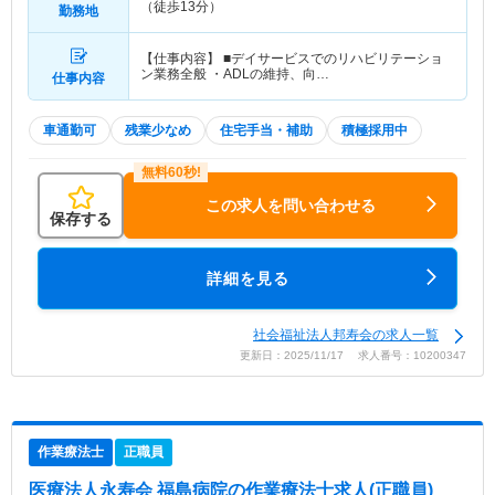
（徒歩13分）
勤務地
【仕事内容】 ■デイサービスでのリハビリテーショ
ン業務全般 ・ADLの維持、向…
仕事内容
車通勤可
残業少なめ
住宅手当・補助
積極採用中
この求人を問い合わせる
保存する
詳細を見る
社会福祉法人邦寿会の求人一覧
更新日：2025/11/17 求人番号：10200347
作業療法士
正職員
医療法人永寿会 福島病院
の作業療法士求人(正職員)