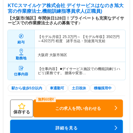
KTCスマイルケア株式会社 デイサービスはなのき旭大
宮
の作業療法士,機能訓練指導員求人(正職員)
【大阪市/旭区】年間休日128日！プライベートも充実なデイサ
ービスでの作業療法士さんの募集です♪
【モデル月収】
25.3
万円～
【モデル年収】
350
万円
～
420
万円
程度 諸手当込・別途賞与支給
給与
大阪府 大阪市旭区
勤務地
【仕事内容】 ■デイサービス施設での機能訓練(リハ
ビリ)業務です。 腰痛や変形…
仕事内容
駅から徒歩5分以内
車通勤可
土日祝休
積極採用中
この求人を問い合わせる
保存する
詳細を見る