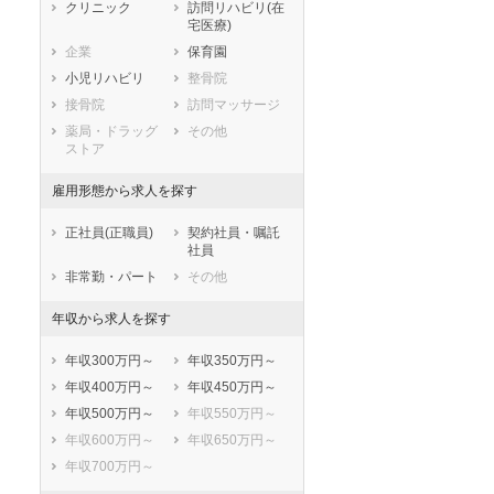
静岡県
愛知県
三重県
クリニック
訪問リハビリ(在
宅医療)
滋賀県
京都府
大阪府
企業
保育園
兵庫県
奈良県
和歌山県
小児リハビリ
整骨院
鳥取県
島根県
岡山県
接骨院
訪問マッサージ
広島県
山口県
徳島県
薬局・ドラッグ
その他
香川県
愛媛県
高知県
ストア
福岡県
佐賀県
長崎県
雇用形態から求人を探す
熊本県
大分県
宮崎県
鹿児島県
沖縄県
正社員(正職員)
契約社員・嘱託
社員
非常勤・パート
その他
年収から求人を探す
年収300万円～
年収350万円～
年収400万円～
年収450万円～
年収500万円～
年収550万円～
年収600万円～
年収650万円～
年収700万円～