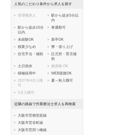
人気のこだわり条件から求人を探す
管理職求人
駅から徒歩5分以
内
駅から徒歩10分
車通勤可
以内
未経験OK
新卒OK
残業少なめ
寮・借り上げ
住宅手当・補助
託児所・育児補
助
土日祝休
無資格 OK
積極採用中
WEB面接OK
2027年4月入職
夏～秋入職可
可
1月入職可
近隣の路線で作業療法士求人を再検索
大阪市営御堂筋線
大阪市営谷町線
大阪市営四つ橋線