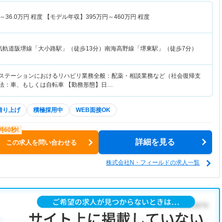
～
36.0
万円
程度 【モデル年収】
395
万円～
460
万円
程度
気軌道阪堺線「大小路駅」（徒歩13分）南海高野線「堺東駅」（徒歩7分）
護ステーションにおけるリハビリ業務全般：配薬・相談業務など（社会復帰支
方法：車、もしくは自転車 【勤務形態】日…
借り上げ
積極採用中
WEB面接OK
詳細を見る
この求人を問い合わせる
株式会社N・フィールドの求人一覧