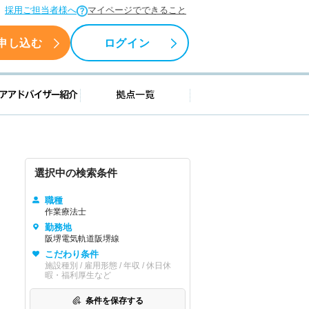
採用ご担当者様へ
マイページでできること
申し込む
ログイン
援情報
キャリアアドバイザー紹介
拠点一覧
選択中の検索条件
職種
作業療法士
勤務地
阪堺電気軌道阪堺線
こだわり条件
施設種別 / 雇用形態 / 年収 / 休日休
暇・福利厚生など
条件を保存する