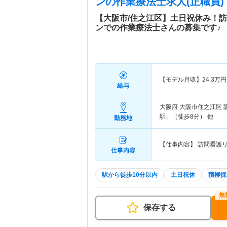
ン
の作業療法士求人(正職員)
【大阪市/住之江区】土日祝休み！
ンでの作業療法士さんの募集です♪
【モデル月収】
24.3
万円
給与
大阪府 大阪市住之江区
駅」（徒歩8分） 他
勤務地
【仕事内容】 訪問看護
仕事内容
駅から徒歩10分以内
土日祝休
積極採
保存する