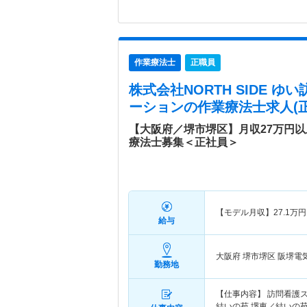
作業療法士
正職員
株式会社NORTH SIDE 
ーション
の作業療法士求人(正
【大阪府／堺市堺区】月収27万円
療法士募集＜正社員＞
【モデル月収】
27.1
万円
給与
大阪府 堺市堺区
阪堺電
勤務地
【仕事内容】 訪問看護
結いの苑 堺東／結いの苑