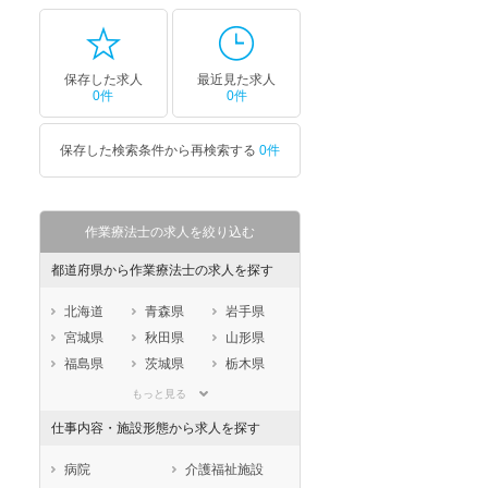
保存した求人
最近見た求人
0件
0件
保存した検索条件から再検索する
0件
作業療法士の求人を絞り込む
都道府県から作業療法士の求人を探す
北海道
青森県
岩手県
宮城県
秋田県
山形県
福島県
茨城県
栃木県
群馬県
埼玉県
千葉県
もっと見る
東京都
神奈川県
新潟県
仕事内容・施設形態から求人を探す
山梨県
長野県
富山県
石川県
福井県
岐阜県
病院
介護福祉施設