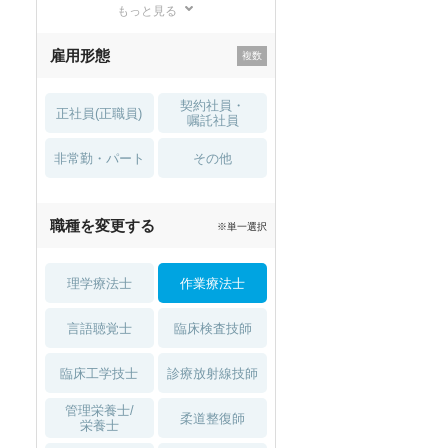
もっと見る
残業少なめ
寮・借り上げ
雇用形態
託児所・
住宅手当・補助
育児補助
契約社員・
正社員(正職員)
土日祝休
無資格 OK
嘱託社員
非常勤・パート
積極採用中
WEB面接OK
その他
2027年4月入職可
夏～秋入職可
職種を変更する
※単一選択
1月入職可
理学療法士
作業療法士
言語聴覚士
臨床検査技師
臨床工学技士
診療放射線技師
管理栄養士/
柔道整復師
栄養士