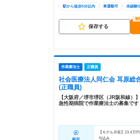
駅から徒歩5分以内
車通勤可
未経験O
保存する
作業療法士
正職員
社会医療法人同仁会 耳原総
(正職員)
【大阪府／堺市堺区（JR阪和線）
急性期病院で作業療法士の募集です
【モデル月収】
23.4
万円
与込み
給与