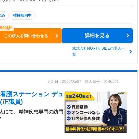
なめ
積極採用中
詳細を見る
この求人を問い合わせる
株式会社NORTH SIDEの求人一
覧
更新日：2026/05/07 求人番号：9146501
問看護ステーション デュ
(正職員)
人にて、精神疾患専門の訪門
〉