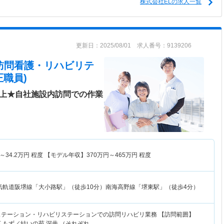
株式会社ELの求人一覧
更新日：2025/08/01 求人番号：9139206
ゆい訪問看護・リハビリテ
職員)
以上★自社施設内訪問での作業
～
34.2
万円
程度 【モデル年収】
370
万円～
465
万円
程度
気軌道阪堺線「大小路駅」（徒歩10分）南海高野線「堺東駅」（徒歩4分）
ステーション・リハビリステーションでの訪問リハビリ業務 【訪問範囲】
 もず／結いの苑 深井 （それぞれ…