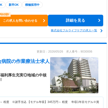
K
新卒OK
積極採用中
詳細を見る
この求人を問い合わせる
株式会社フルライフケアの求人一覧
更新日：2026/05/26 求人番号：9030006
合病院
の作業療法士求人
】福利厚生充実◎地域の中核
！
～
程度 ※諸手当込 【モデル年収】
345
万円～
程度 年収1年目モデル※賞