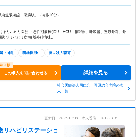
気軌道阪堺線「東湊駅」（徒歩10分）
けるリハビリ業務 ・急性期病棟(ICU、HCU、循環器、呼吸器、整形外科、外
・回復期リハビリ病棟(脳外科病棟…
当・補助
積極採用中
夏～秋入職可
詳細を見る
この求人を問い合わせる
社会医療法人同仁会 耳原総合病院の求
人一覧
更新日：2025/10/08 求人番号：10122318
看護リハビリステーショ