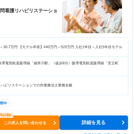
訪問看護リハビリステーショ
～
30.7
万円
【モデル年収】
440
万円～
520
万円
入社1年目～入社5年目モデル
阪堺電気軌道阪堺線「細井川駅」（徒歩8分）阪堺電気軌道阪堺線「安立町
リハビリステーションでの作業療法士業務全般
用中
詳細を見る
この求人を問い合わせる