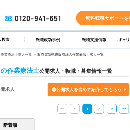
0120-941-651
無料転職サポートを
ド
求人検索
転職成功事例
転職支
作業療法士求人一覧
阪堺電気軌道阪堺線の作業療法士求人一覧
)の作業療法士
公開求人・転職・募集情報一覧
公開求人
非公開求人を含めて紹介してもらう
<<
<
>
>>
1
2
新着順