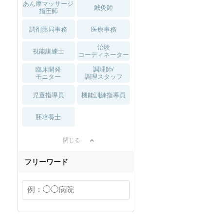
あん摩マッサージ
鍼灸師
指圧師
調剤薬局事務
医療事務
治験
視能訓練士
コーディネーター
臨床開発
調理師/
モニター
調理スタッフ
児童指導員
機能訓練指導員
胚培養士
閉じる
フリーワード