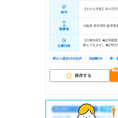
【モデル月収】
30.4
万円
給与
大阪府 堺市堺区
阪堺電
勤務地
【仕事内容】 ■訪問看
援もできます） ■訪問
仕事内容
駅から徒歩10分以内
未経験OK
寮・
保存する