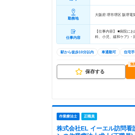
大阪府 堺市堺区
阪堺電
勤務地
【仕事内容】 ■病院にお
科、小児、緩和ケア) 
仕事内容
駅から徒歩10分以内
車通勤可
住宅手
保存する
作業療法士
正職員
株式会社EL イーエル訪問