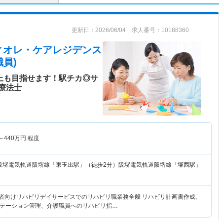
更新日：2026/06/04 求人番号：10188360
ィオレ・ケアレジデンス
員)
以上も目指せます！駅チカ◎サ
療法士
～
440
万円
程度
阪堺電気軌道阪堺線「東玉出駅」（徒歩2分）阪堺電気軌道阪堺線「塚西駅」
害者向けリハビリデイサービスでのリハビリ職業務全般 リハビリ計画書作成、
テーション管理、介護職員へのリハビリ指…