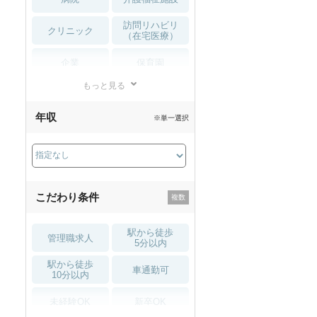
訪問リハビリ
クリニック
（在宅医療）
企業
保育園
もっと見る
小児リハビリ
整骨院
年収
※単一選択
接骨院
訪問マッサージ
薬局・
その他
ドラッグストア
こだわり条件
駅から徒歩
管理職求人
5分以内
駅から徒歩
車通勤可
10分以内
未経験OK
新卒OK