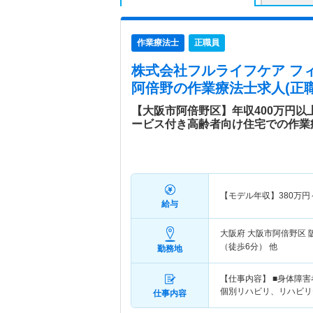
作業療法士
正職員
株式会社フルライフケア フ
阿倍野
の作業療法士求人(正職
【大阪市阿倍野区】年収400万円
ービス付き高齢者向け住宅での作業
【モデル年収】
380
万円
給与
大阪府 大阪市阿倍野区
（徒歩6分） 他
勤務地
【仕事内容】 ■身体障
個別リハビリ、リハビリ
仕事内容