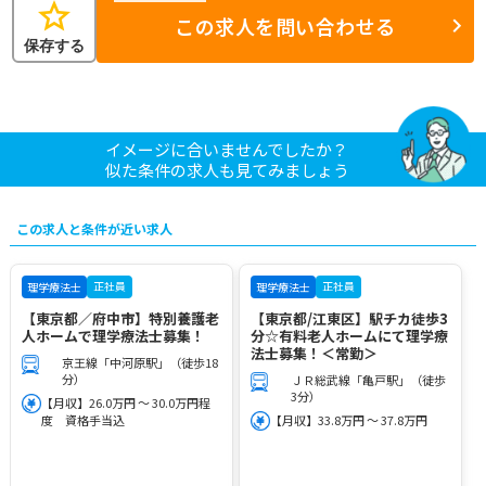
star
この求人を問い合わせる
保存する
イメージに合いませんでしたか？
似た条件の求人も見てみましょう
この求人と条件が近い求人
正社員
正社員
理学療法士
理学療法士
【東京都／府中市】特別養護老
【東京都/江東区】駅チカ徒歩3
人ホームで理学療法士募集！
分☆有料老人ホームにて理学療
法士募集！＜常勤＞
京王線「中河原駅」（徒歩18
分）
ＪＲ総武線「亀戸駅」（徒歩
3分）
【月収】26.0万円 ～ 30.0万円程
度 資格手当込
【月収】33.8万円 ～ 37.8万円