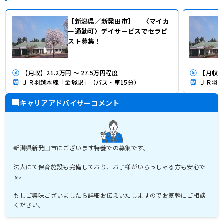
【新潟県／新発田市】 〈マイカ
ー通勤可〉デイサービスでセラピ
スト募集！
【月収】21.2万円 ～ 27.5万円程度
【月収】2
ＪＲ羽越本線「金塚駅」（バス・車15分）
ＪＲ羽越
キャリアアドバイザーコメント
新潟県新発田市にございます特養での募集です。
法人にて保育施設も完備しており、お子様がいらっしゃる方も安心で
す。
もしご興味ございましたら詳細お伝えいたしますのでお気軽にご相談
ください。