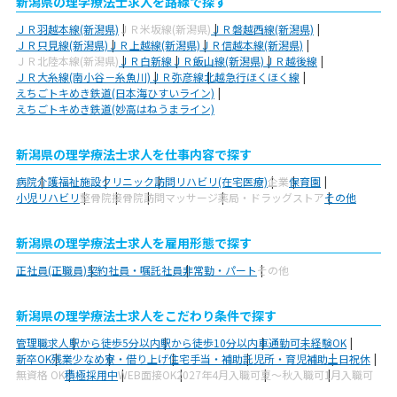
新潟県の理学療法士求人を路線で探す
ＪＲ羽越本線(新潟県)
ＪＲ米坂線(新潟県)
ＪＲ磐越西線(新潟県)
ＪＲ只見線(新潟県)
ＪＲ上越線(新潟県)
ＪＲ信越本線(新潟県)
ＪＲ北陸本線(新潟県)
ＪＲ白新線
ＪＲ飯山線(新潟県)
ＪＲ越後線
ＪＲ大糸線(南小谷－糸魚川)
ＪＲ弥彦線
北越急行ほくほく線
えちごトキめき鉄道(日本海ひすいライン)
えちごトキめき鉄道(妙高はねうまライン)
新潟県の理学療法士求人を仕事内容で探す
病院
介護福祉施設
クリニック
訪問リハビリ(在宅医療)
企業
保育園
小児リハビリ
整骨院
接骨院
訪問マッサージ
薬局・ドラッグストア
その他
新潟県の理学療法士求人を雇用形態で探す
正社員(正職員)
契約社員・嘱託社員
非常勤・パート
その他
新潟県の理学療法士求人をこだわり条件で探す
管理職求人
駅から徒歩5分以内
駅から徒歩10分以内
車通勤可
未経験OK
新卒OK
残業少なめ
寮・借り上げ
住宅手当・補助
託児所・育児補助
土日祝休
無資格 OK
積極採用中
WEB面接OK
2027年4月入職可
夏～秋入職可
1月入職可