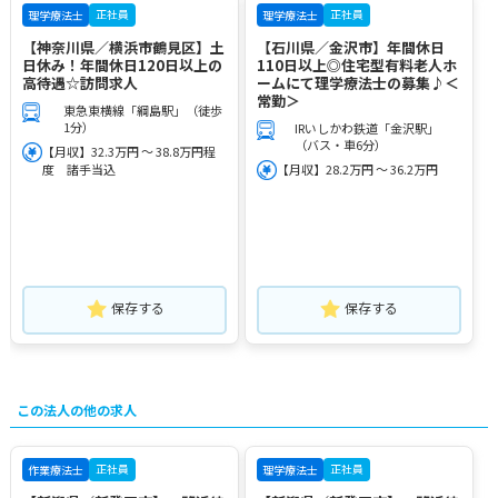
正社員
正社員
理学療法士
理学療法士
【神奈川県／横浜市鶴見区】土
【石川県／金沢市】年間休日
日休み！年間休日120日以上の
110日以上◎住宅型有料老人ホ
高待遇☆訪問求人
ームにて理学療法士の募集♪＜
常勤＞
東急東横線「綱島駅」（徒歩
1分）
IRいしかわ鉄道「金沢駅」
（バス・車6分）
【月収】32.3万円 ～ 38.8万円程
度 諸手当込
【月収】28.2万円 ～ 36.2万円
保存する
保存する
この法人の他の求人
正社員
正社員
作業療法士
理学療法士