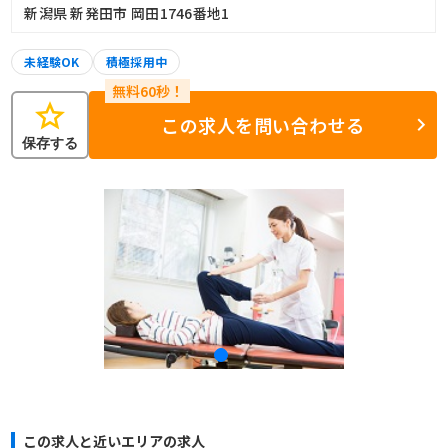
新潟県 新発田市 岡田1746番地1
未経験OK
積極採用中
star
この求人を問い合わせる
保存する
この求人と近いエリアの求人