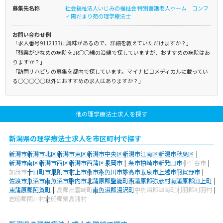
募集先名称
社会福祉法人いじみの福祉会 特別養護老人ホーム コンフ
ィ陽だまり苑の理学療法士
お問い合わせ例
「求人番号9112133に興味があるので、詳細を教えていただけますか？」
「残業が少なめの病院をJR○○線の沿線で探していますが、おすすめの病院はあ
りますか？」
「訪問リハビリの募集を都内で探しています。マイナビコメディカルに載ってい
る○○○○○以外におすすめの求人はありますか？」
他の理学療法士求人を探す
新潟県の理学療法士求人を市区町村で探す
新潟市
新潟市北区
新潟市東区
新潟市中央区
新潟市江南区
新潟市秋葉区
新潟市南区
新潟市西区
新潟市西蒲区
長岡市
三条市
柏崎市
新発田市
小千谷市
加茂市
十日町市
見附市
村上市
燕市
糸魚川市
妙高市
五泉市
上越市
阿賀野市
佐渡市
魚沼市
南魚沼市
胎内市
北蒲原郡聖籠町
西蒲原郡弥彦村
南蒲原郡田上町
東蒲原郡阿賀町
三島郡出雲崎町
南魚沼郡湯沢町
中魚沼郡津南町
刈羽郡刈羽村
岩船郡関川村
岩船郡粟島浦村