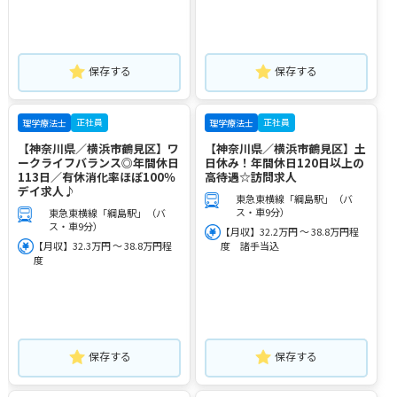
保存する
保存する
正社員
正社員
理学療法士
理学療法士
【神奈川県／横浜市鶴見区】ワ
【神奈川県／横浜市鶴見区】土
ークライフバランス◎年間休日
日休み！年間休日120日以上の
113日／有休消化率ほぼ100％
高待遇☆訪問求人
デイ求人♪
東急東横線「綱島駅」（バ
ス・車9分）
東急東横線「綱島駅」（バ
ス・車9分）
【月収】32.2万円 ～ 38.8万円程
【月収】32.3万円 ～ 38.8万円程
度 諸手当込
度
保存する
保存する