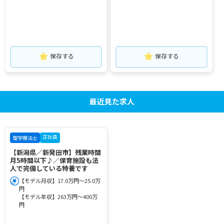
保存する
保存する
最近見た求人
正社員
理学療法士
【新潟県／新発田市】残業時間
月5時間以下♪／保育施設も法
人で完備している特養です
【モデル月収】17.0万円～25.0万
円
【モデル年収】263万円～400万
円