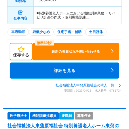
勤務地
■特別養護老人ホームにおける機能訓練業務 ・リハ
ビリ計画の作成 ・個別機能訓練…
仕事内容
車通勤可
残業少なめ
住宅手当・補助
土日祝休
最新の募集状況を問い合わせる
保存する
詳細を見る
社会福祉法人中蒲原福祉会の求人一覧
更新日：2025/04/22 求人番号：9781734
理学療法士
機能訓練指導員
正職員
募集停止
社会福祉法人東蒲原福祉会 特別養護老人ホーム東蒲の