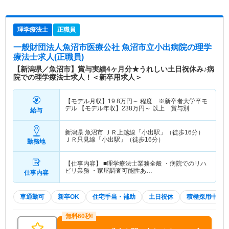
理学療法士
正職員
一般財団法人魚沼市医療公社 魚沼市立小出病院
の理学
療法士求人(正職員)
【新潟県／魚沼市】賞与実績4ヶ月分★うれしい土日祝休み♪病
院での理学療法士求人！＜新卒用求人＞
【モデル月収】
19.8
万円～
程度 ※新卒者大学卒モ
デル 【モデル年収】
238
万円～
以上 賞与別
給与
新潟県 魚沼市
ＪＲ上越線「小出駅」（徒歩16分）
ＪＲ只見線「小出駅」（徒歩16分）
勤務地
【仕事内容】 ■理学療法士業務全般 ・病院でのリハ
ビリ業務 ・家屋調査可能性あ…
仕事内容
車通勤可
新卒OK
住宅手当・補助
土日祝休
積極採用中