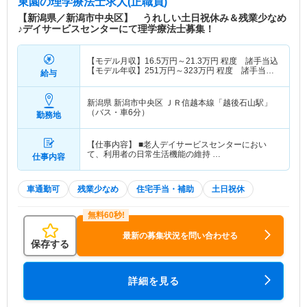
東園
の理学療法士求人(正職員)
【新潟県／新潟市中央区】 うれしい土日祝休み＆残業少なめ
♪デイサービスセンターにて理学療法士募集！
【モデル月収】
16.5
万円～
21.3
万円
程度 諸手当込
【モデル年収】
251
万円～
323
万円
程度 諸手当・
給与
賞与込
新潟県 新潟市中央区
ＪＲ信越本線「越後石山駅」
（バス・車6分）
勤務地
【仕事内容】 ■老人デイサービスセンターにおい
て、利用者の日常生活機能の維持 …
仕事内容
車通勤可
残業少なめ
住宅手当・補助
土日祝休
最新の募集状況を問い合わせる
保存する
詳細を見る