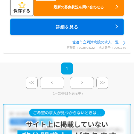
最新の募集状況を問い合わせる
保存する
詳細を見る
佐渡市立両津病院の求人一覧
更新日：2025/04/22 求人番号：9091749
1
<<
<
>
>>
（1～20件目を表示中）