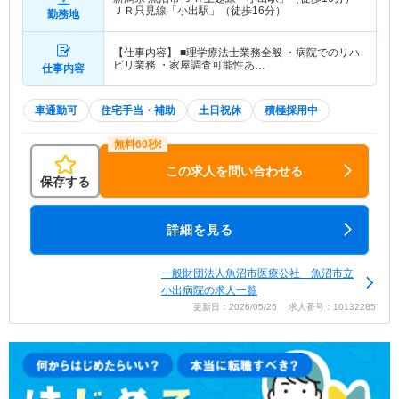
ＪＲ只見線「小出駅」（徒歩16分）
勤務地
【仕事内容】 ■理学療法士業務全般 ・病院でのリハ
ビリ業務 ・家屋調査可能性あ…
仕事内容
車通勤可
住宅手当・補助
土日祝休
積極採用中
この求人を問い合わせる
保存する
詳細を見る
一般財団法人魚沼市医療公社 魚沼市立
小出病院の求人一覧
更新日：2026/05/26 求人番号：10132285