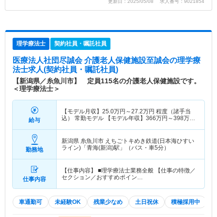
更新日：2025/05/08 求人番号：9021854
理学療法士
契約社員・嘱託社員
医療法人社団尽誠会 介護老人保健施設至誠会
の理学療
法士求人(契約社員・嘱託社員)
【新潟県／糸魚川市】 定員115名の介護老人保健施設です。
＜理学療法士＞
【モデル月収】
25.0
万円～
27.2
万円
程度（諸手当
込） 常勤モデル 【モデル年収】
366
万円～
398
万円
給与
程度（諸手当込） 常勤モデル
新潟県 糸魚川市
えちごトキめき鉄道(日本海ひすい
ライン)「青海(新潟)駅」（バス・車5分）
勤務地
【仕事内容】 ■理学療法士業務全般 【仕事の特徴／
セクション／おすすめポイン…
仕事内容
車通勤可
未経験OK
残業少なめ
土日祝休
積極採用中