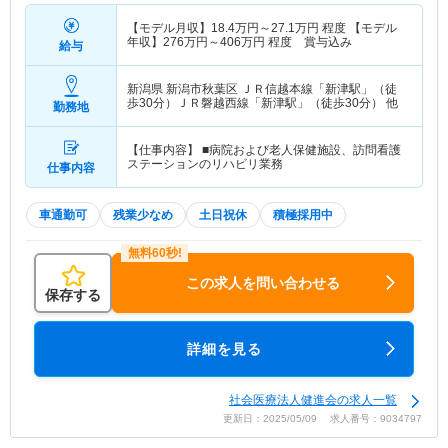
【モデル月収】
18.4
万円～
27.1
万円
程度 【モデル
年収】
276
万円～
406
万円
程度 賞与込み
給与
新潟県 新潟市秋葉区
ＪＲ信越本線「新津駅」（徒
歩30分）ＪＲ磐越西線「新津駅」（徒歩30分） 他
勤務地
【仕事内容】 ■病院および老人保健施設、訪問看護
ステーションのリハビリ業務
仕事内容
車通勤可
残業少なめ
土日祝休
積極採用中
この求人を問い合わせる
保存する
詳細を見る
社会医療法人健進会の求人一覧
更新日：2025/05/09 求人番号：9034797