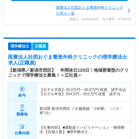
医療法人社団おぐま整形外科クリニック
の求人一覧
更新日：2026/06/29 求人番号：9740058
理学療法士
正職員
医療法人社団おぐま整形外科クリニック
の理学療法士
求人(正職員)
【新潟県／新潟市西区】 年間休日120日！地域密着型のクリ
ニックで理学療法士募集！＜正社員＞
【モデル月収】
28.0
万円～
40.0
万円
程度 諸手当込
【モデル年収】
354
万円～
552
万円
程度 諸手当・
給与
賞与込
新潟県 新潟市西区
ＪＲ越後線「小針駅」（バス・
車7分）
勤務地
【仕事内容】 ■運動器リハビリテーション・物理療
法 【在籍人数】 ■理学療法士…
仕事内容