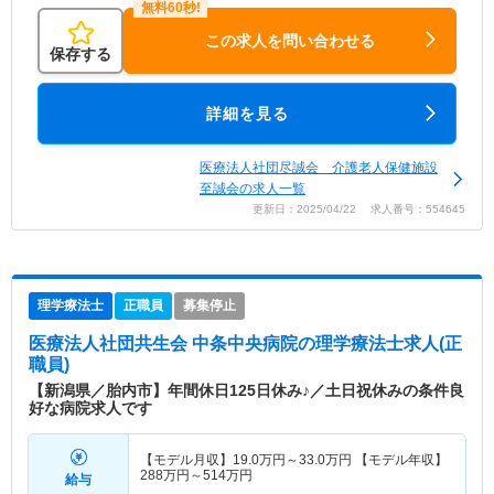
この求人を問い合わせる
保存する
詳細を見る
医療法人社団尽誠会 介護老人保健施設
至誠会の求人一覧
更新日：2025/04/22 求人番号：554645
理学療法士
正職員
募集停止
医療法人社団共生会 中条中央病院
の理学療法士求人(正
職員)
【新潟県／胎内市】年間休日125日休み♪／土日祝休みの条件良
好な病院求人です
【モデル月収】
19.0
万円～
33.0
万円
【モデル年収】
288
万円～
514
万円
給与