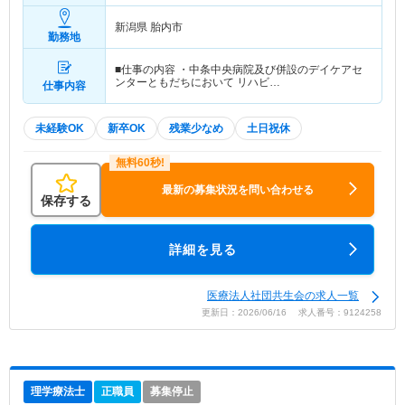
新潟県 胎内市
勤務地
■仕事の内容 ・中条中央病院及び併設のデイケアセ
ンターともだちにおいて リハビ…
仕事内容
未経験OK
新卒OK
残業少なめ
土日祝休
最新の募集状況を問い合わせる
保存する
詳細を見る
医療法人社団共生会の求人一覧
更新日：2026/06/16 求人番号：9124258
理学療法士
正職員
募集停止