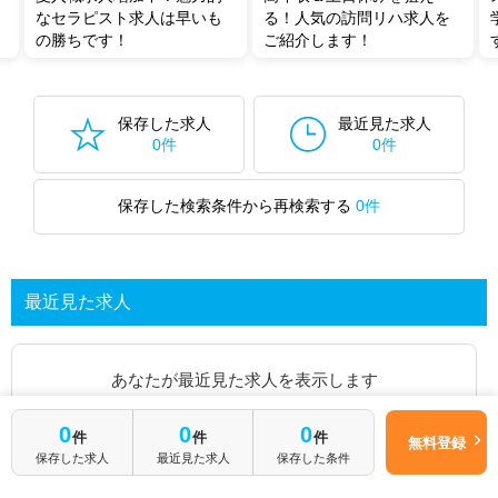
なセラピスト求人は早いも
る！人気の訪問リハ求人を
の勝ちです！
ご紹介します！
保存した求人
最近見た求人
0件
0件
保存した検索条件から再検索する
0件
最近見た求人
あなたが最近見た求人を表示します
0
0
0
求人を探してみる
件
件
件
無料登録
保存した求人
最近見た求人
保存した条件