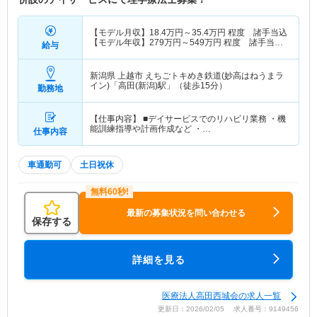
【モデル月収】
18.4
万円～
35.4
万円
程度 諸手当込
【モデル年収】
279
万円～
549
万円
程度 諸手当・
給与
賞与込
新潟県 上越市
えちごトキめき鉄道(妙高はねうまラ
イン)「高田(新潟)駅」（徒歩15分）
勤務地
【仕事内容】 ■デイサービスでのリハビリ業務 ・機
能訓練指導や計画作成など ・…
仕事内容
車通勤可
土日祝休
最新の募集状況を問い合わせる
保存する
詳細を見る
医療法人高田西城会の求人一覧
更新日：2026/02/05 求人番号：9149456