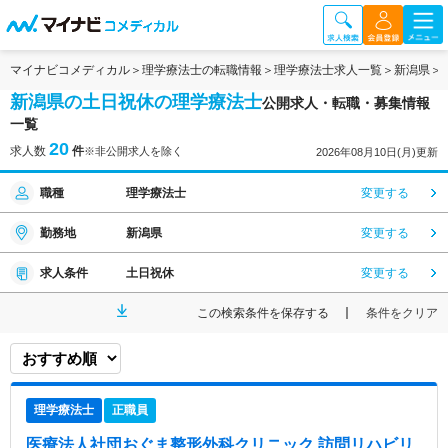
マイナビコメディカル
理学療法士の転職情報
理学療法士求人一覧
新潟県
新潟県の土日祝休の理学療法士
公開求人・転職・募集情報
一覧
20
求人数
件
※非公開求人を除く
2026年08月10日(月)更新
職種
理学療法士
変更する
勤務地
新潟県
変更する
求人条件
土日祝休
変更する
この検索条件を保存する
条件をクリア
理学療法士
正職員
医療法人社団おぐま整形外科クリニック 訪問リハビリ