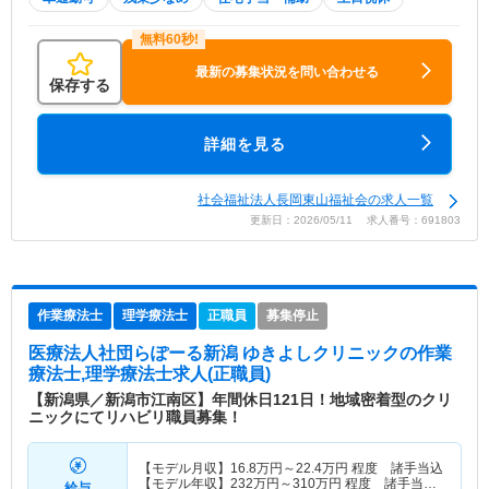
最新の募集状況を問い合わせる
保存する
詳細を見る
社会福祉法人長岡東山福祉会の求人一覧
更新日：2026/05/11 求人番号：691803
作業療法士
理学療法士
正職員
募集停止
医療法人社団らぽーる新潟 ゆきよしクリニック
の作業
療法士,理学療法士求人(正職員)
【新潟県／新潟市江南区】年間休日121日！地域密着型のクリ
ニックにてリハビリ職員募集！
【モデル月収】
16.8
万円～
22.4
万円
程度 諸手当込
【モデル年収】
232
万円～
310
万円
程度 諸手当・
給与