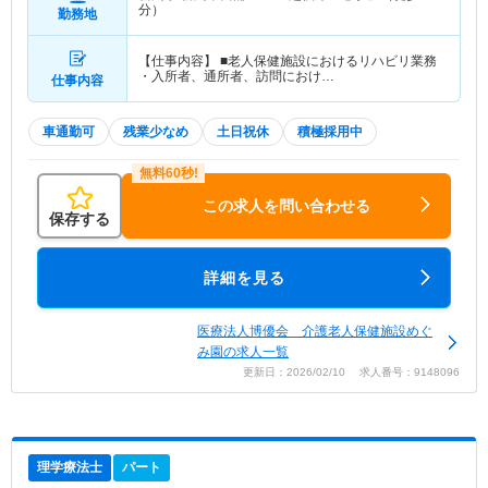
分）
勤務地
【仕事内容】 ■老人保健施設におけるリハビリ業務
・入所者、通所者、訪問におけ…
仕事内容
車通勤可
残業少なめ
土日祝休
積極採用中
この求人を問い合わせる
保存する
詳細を見る
医療法人博優会 介護老人保健施設めぐ
み園の求人一覧
更新日：2026/02/10 求人番号：9148096
理学療法士
パート