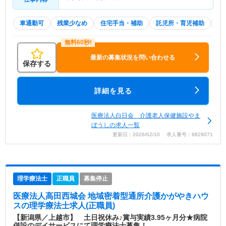
車通勤可
残業少なめ
住宅手当・補助
託児所・育児補助
土
最新の募集状況を問い合わせる
保存する
詳細を見る
医療法人白日会 介護老人保健施設やま
ぼうしの求人一覧
更新日：2026/02/10 求人番号：9829071
理学療法士
正職員
募集停止
医療法人高田西城会 地域密着型通所介護かがやきハウ
ス
の理学療法士求人(正職員)
【新潟県／上越市】 土日祝休み♪賞与実績3.95ヶ月分★病院
併設のデイサービスにて理学療法士募集！