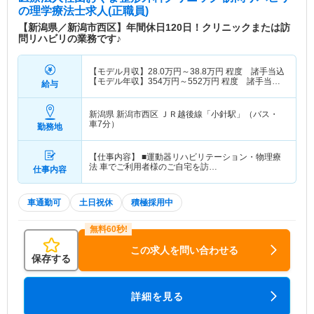
の理学療法士求人(正職員)
【新潟県／新潟市西区】年間休日120日！クリニックまたは訪
問リハビリの業務です♪
【モデル月収】
28.0
万円～
38.8
万円
程度 諸手当込
【モデル年収】
354
万円～
552
万円
程度 諸手当・
給与
賞与込
新潟県 新潟市西区
ＪＲ越後線「小針駅」（バス・
車7分）
勤務地
【仕事内容】 ■運動器リハビリテーション・物理療
法 車でご利用者様のご自宅を訪…
仕事内容
車通勤可
土日祝休
積極採用中
この求人を問い合わせる
保存する
詳細を見る