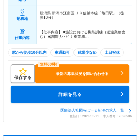
賞与込
新潟県 新潟市江南区
ＪＲ信越本線「亀田駅」（徒
歩10分）
勤務地
【仕事内容】 ■施設における機能訓練（送迎業務含
む） ■訪問リハビリ ※業務…
仕事内容
駅から徒歩10分以内
車通勤可
残業少なめ
土日祝休
最新の募集状況を問い合わせる
保存する
詳細を見る
医療法人社団らぽーる新潟の求人一覧
更新日：2026/05/11 求人番号：9026506