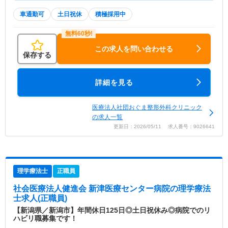
車通勤可
土日祝休
積極採用中
この求人を問い合わせる
保存する
詳細を見る
医療法人社団おぐま整形外科クリニック
の求人一覧
更新日：2026/05/11 求人番号：9026641
理学療法士
正職員
社会医療法人健進会 新津医療センター病院
の理学療法
士求人(正職員)
【新潟県／新潟市】年間休日125日◎土日祝休み◎病院でのリ
ハビリ職募集です！