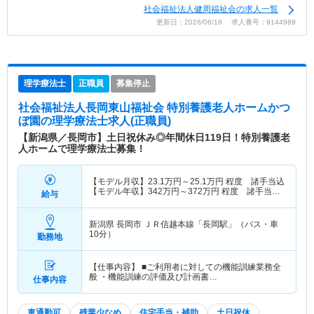
社会福祉法人健周福祉会の求人一覧
更新日：2026/06/16 求人番号：9144989
理学療法士
正職員
募集停止
社会福祉法人長岡東山福祉会 特別養護老人ホームかつ
ぼ園
の理学療法士求人(正職員)
【新潟県／長岡市】土日祝休み◎年間休日119日！特別養護老
人ホームで理学療法士募集！
【モデル月収】
23.1
万円～
25.1
万円
程度 諸手当込
【モデル年収】
342
万円～
372
万円
程度 諸手当・
給与
賞与込
新潟県 長岡市
ＪＲ信越本線「長岡駅」（バス・車
10分）
勤務地
【仕事内容】 ■ご利用者に対しての機能訓練業務全
般 ・機能訓練の評価及び計画書…
仕事内容
車通勤可
残業少なめ
住宅手当・補助
土日祝休