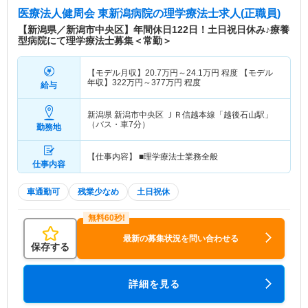
医療法人健周会 東新潟病院
の理学療法士求人(正職員)
【新潟県／新潟市中央区】年間休日122日！土日祝日休み♪療養
型病院にて理学療法士募集＜常勤＞
【モデル月収】
20.7
万円～
24.1
万円
程度 【モデル
年収】
322
万円～
377
万円
程度
給与
新潟県 新潟市中央区
ＪＲ信越本線「越後石山駅」
（バス・車7分）
勤務地
【仕事内容】 ■理学療法士業務全般
仕事内容
車通勤可
残業少なめ
土日祝休
最新の募集状況を問い合わせる
保存する
詳細を見る