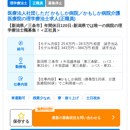
理学療法士
正職員
募集停止
医療法人社団しただ かもしか病院／かもしか病院介護
医療院
の理学療法士求人(正職員)
【新潟県／三条市】年間休日120日♪新潟県では唯一の病院の理
学療法士職募集！＜正社員＞
【モデル月収】
25.6
万円～
28.5
万円
程度 諸手当込
【モデル年収】
343
万円～
384
万円
程度 諸手当込
給与
新潟県 三条市
ＪＲ信越本線「東三条駅」（バス・
車31分）ＪＲ弥彦線「東三条駅」（バス・車31
勤務地
分）
【仕事内容】 ■かもしか病院（療養型120床、介護
医療院60床）でご利用者への…
仕事内容
車通勤可
残業少なめ
寮・借り上げ
土日祝休
最新の募集状況を問い合わせる
保存する