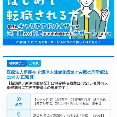
理学療法士
正職員
医療法人博優会 介護老人保健施設めぐみ園
の理学療法
士求人(正職員)
【新潟県／新潟市西蒲区】17時定時＆残業ほぼなし♪介護老人
保健施設にて理学療法士の募集です！
【モデル月収】
19.5
万円～
26.5
万円
程度 諸手当込
【モデル年収】
285
万円～
388
万円
程度 諸手当・
給与
賞与込
新潟県 新潟市西蒲区
ＪＲ越後線「巻駅」（徒歩13