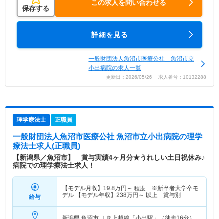
この求人を問い合わせる
保存する
詳細を見る
一般財団法人魚沼市医療公社 魚沼市立
小出病院の求人一覧
更新日：2026/05/26 求人番号：10132288
理学療法士
正職員
一般財団法人魚沼市医療公社 魚沼市立小出病院
の理学
療法士求人(正職員)
【新潟県／魚沼市】 賞与実績4ヶ月分★うれしい土日祝休み♪
病院での理学療法士求人！
【モデル月収】
19.8
万円～
程度 ※新卒者大学卒モ
デル 【モデル年収】
238
万円～
以上 賞与別
給与
新潟県 魚沼市
ＪＲ上越線「小出駅」（徒歩16分）