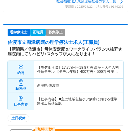
社会福祉法人東蒲原福祉会の求人一覧
更新日：2025/04/22 求人番号：9149202
理学療法士
正職員
募集停止
佐渡市立両津病院
の理学療法士求人(正職員)
【新潟県／佐渡市】母体安定度＆ワークライフバランス抜群★
病院内にてリハビリ♪スタッフ求人になります！
【モデル月収】
17.7
万円～
18.8
万円
高卒～大卒の初
任給モデル 【モデル年収】
400
万円～
500
万円
モデ
給与
ル年収 経験年数10年～20年
新潟県 佐渡市
勤務地
【仕事内容】 ■主に地域包括ケア病床における理学
療法士業務全般
仕事内容
土日祝休