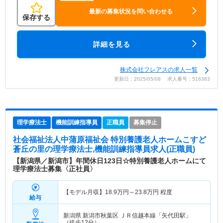
最新の募集状況を問い合わせる
保存する
詳細を見る
株式会社フレアスの求人一覧
更新日：2025/05/08 求人番号：516383
理学療法士
機能訓練指導員
正職員
募集停止
社会福祉法人中蒲原福祉会 特別養護老人ホームこすど
蒼丘の里
の理学療法士,機能訓練指導員求人(正職員)
【新潟県／新潟市】年間休日123日☆特別養護老人ホームにて
理学療法士募集〈正社員〉
【モデル月収】
18.9
万円～
23.8
万円
程度
給与
新潟県 新潟市秋葉区
ＪＲ信越本線「矢代田駅」
（徒歩12分）