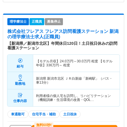
理学療法士
正職員
募集停止
株式会社フレアス フレアス訪問看護ステーション 新潟
の理学療法士求人(正職員)
【新潟県／新潟市北区】年間休日120日！土日祝日休みの訪問
看護ステーション
【モデル月収】
24.0
万円～
30.0
万円
程度 【モデル
年収】
336
万円～
程度
給与
新潟県 新潟市北区
ＪＲ白新線「新崎駅」（バス・
車13分）
勤務地
利用者様の個人宅を訪問し、リハビリテーション
（機能訓練・生活環境の改善・QOL…
仕事内容
車通勤可
住宅手当・補助
土日祝休