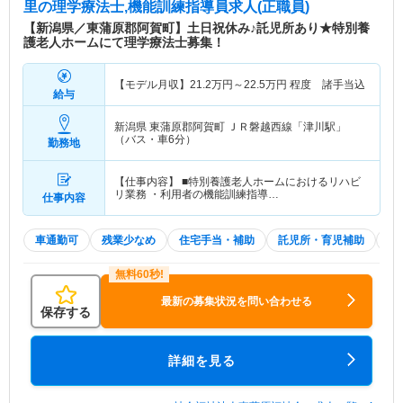
里
の理学療法士,機能訓練指導員求人(正職員)
【新潟県／東蒲原郡阿賀町】土日祝休み♪託児所あり★特別養
護老人ホームにて理学療法士募集！
【モデル月収】
21.2
万円～
22.5
万円
程度 諸手当込
給与
新潟県 東蒲原郡阿賀町
ＪＲ磐越西線「津川駅」
（バス・車6分）
勤務地
【仕事内容】 ■特別養護老人ホームにおけるリハビ
リ業務 ・利用者の機能訓練指導…
仕事内容
車通勤可
残業少なめ
住宅手当・補助
託児所・育児補助
土
最新の募集状況を問い合わせる
保存する
詳細を見る