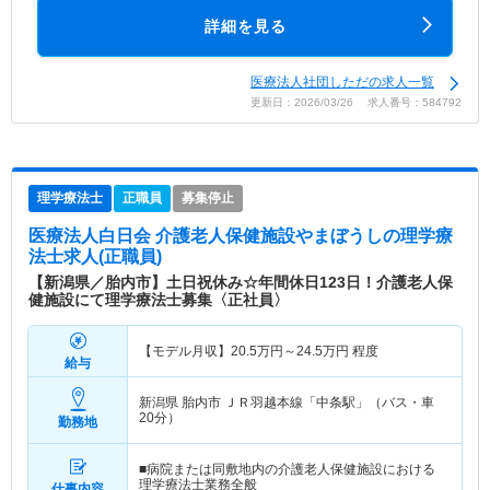
詳細を見る
医療法人社団しただの求人一覧
更新日：2026/03/26 求人番号：584792
理学療法士
正職員
募集停止
医療法人白日会 介護老人保健施設やまぼうし
の理学療
法士求人(正職員)
【新潟県／胎内市】土日祝休み☆年間休日123日！介護老人保
健施設にて理学療法士募集〈正社員〉
【モデル月収】
20.5
万円～
24.5
万円
程度
給与
新潟県 胎内市
ＪＲ羽越本線「中条駅」（バス・車
20分）
勤務地
■病院または同敷地内の介護老人保健施設における
理学療法士業務全般
仕事内容