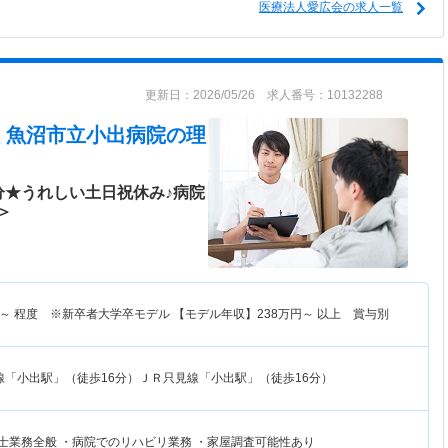
医療法人愛広会の求人一覧
更新日：2026/05/26 求人番号：10132288
 魚沼市立小出病院
の理
分★うれしい土日祝休み♪病院
＞
～
程度 ※新卒者大学卒モデル 【モデル年収】
238
万円～
以上 賞与別
線「小出駅」（徒歩16分）ＪＲ只見線「小出駅」（徒歩16分）
法士業務全般 ・病院でのリハビリ業務 ・家屋調査可能性あり