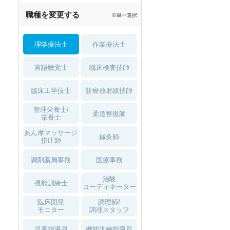
職種を変更する
※単一選択
理学療法士
作業療法士
言語聴覚士
臨床検査技師
臨床工学技士
診療放射線技師
管理栄養士/
柔道整復師
栄養士
あん摩マッサージ
鍼灸師
指圧師
調剤薬局事務
医療事務
治験
視能訓練士
コーディネーター
臨床開発
調理師/
モニター
調理スタッフ
児童指導員
機能訓練指導員