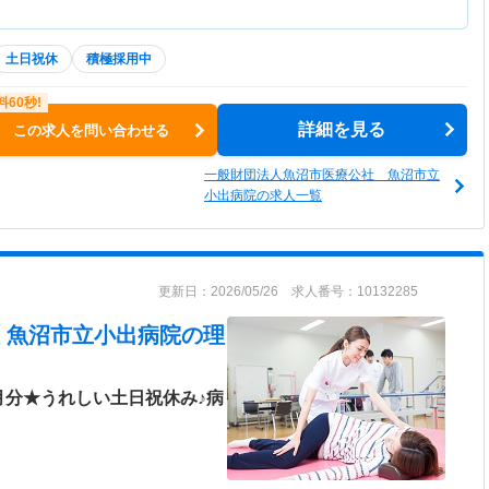
土日祝休
積極採用中
詳細を見る
この求人を問い合わせる
一般財団法人魚沼市医療公社 魚沼市立
小出病院の求人一覧
更新日：2026/05/26 求人番号：10132285
 魚沼市立小出病院
の理
月分★うれしい土日祝休み♪病