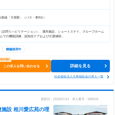
白新線「大形駅」（バス・車8分）
護（訪問リハビリテーション）、通所施設、ショートステイ、グループホーム
ムでの機能訓練、認知症ケアおよび介護補助…
積極採用中
詳細を見る
この求人を問い合わせる
社会福祉法人大形福祉会の求人一覧
更新日：2026/07/14 求人番号：588028
健施設 相川愛広苑
の理