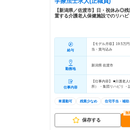
学療法士求人(正職員)
【新潟県／佐渡市】日・祝休み◎残
置する介護老人保健施設でのリハビ
【モデル月収】
19.5
万円
当・賞与込み
給与
新潟県 佐渡市
勤務地
【仕事内容】 ■介護老
所） ・集団リハビリ 
仕事内容
車通勤可
残業少なめ
住宅手当・補助
保存する