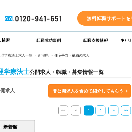
0120-941-651
無料転職サポートを
ド
求人検索
転職成功事例
転職支
理学療法士求人一覧
新潟県
住宅手当・補助の求人
理学療法士
公開求人・転職・募集情報一覧
公開求人
非公開求人を含めて紹介してもらう
<<
<
>
>>
1
2
新着順