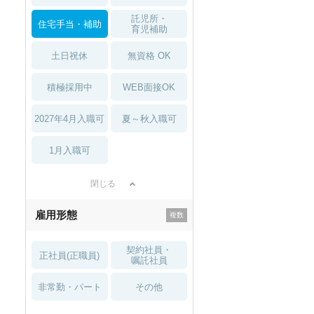
託児所・
住宅手当・補助
育児補助
土日祝休
無資格 OK
積極採用中
WEB面接OK
2027年4月入職可
夏～秋入職可
1月入職可
閉じる
雇用形態
契約社員・
正社員(正職員)
嘱託社員
非常勤・パート
その他