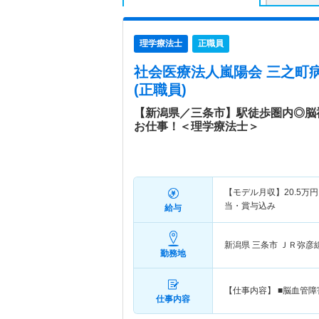
理学療法士
正職員
社会医療法人嵐陽会 三之町
(正職員)
【新潟県／三条市】駅徒歩圏内◎脳
お仕事！＜理学療法士＞
【モデル月収】
20.5
万円
当・賞与込み
給与
新潟県 三条市
ＪＲ弥彦
勤務地
【仕事内容】 ■脳血管
仕事内容