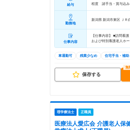
程度 諸手当・賞与込み
給与
新潟県 新潟市東区
ＪＲ
勤務地
【仕事内容】 ■訪問看
および特別養護老人ホー
仕事内容
車通勤可
残業少なめ
住宅手当・補助
保存する
理学療法士
正職員
医療法人愛広会 介護老人保