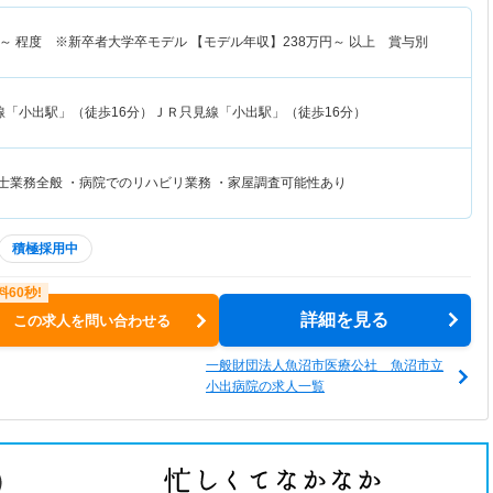
～
程度 ※新卒者大学卒モデル 【モデル年収】
238
万円～
以上 賞与別
線「小出駅」（徒歩16分）ＪＲ只見線「小出駅」（徒歩16分）
法士業務全般 ・病院でのリハビリ業務 ・家屋調査可能性あり
積極採用中
詳細を見る
この求人を問い合わせる
一般財団法人魚沼市医療公社 魚沼市立
小出病院の求人一覧