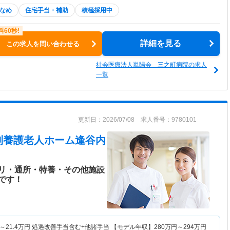
なめ
住宅手当・補助
積極採用中
詳細を見る
この求人を問い合わせる
社会医療法人嵐陽会 三之町病院の求人
一覧
更新日：2026/07/08 求人番号：9780101
別養護老人ホーム逢谷内
リ・通所・特養・その他施設
です！
～
21.4
万円
処遇改善手当含む+他諸手当 【モデル年収】
280
万円～
294
万円