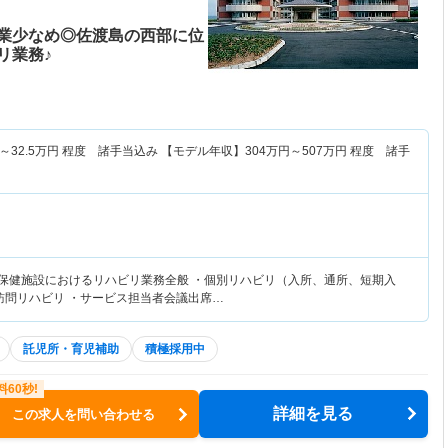
業少なめ◎佐渡島の西部に位
リ業務♪
～
32.5
万円
程度 諸手当込み 【モデル年収】
304
万円～
507
万円
程度 諸手
人保健施設におけるリハビリ業務全般 ・個別リハビリ（入所、通所、短期入
・訪問リハビリ ・サービス担当者会議出席…
託児所・育児補助
積極採用中
詳細を見る
この求人を問い合わせる