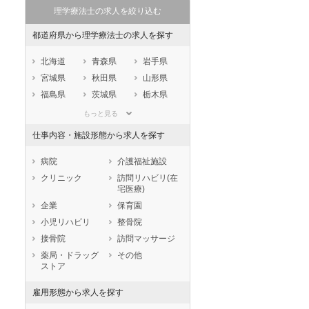
理学療法士の求人を絞り込む
都道府県から理学療法士の求人を探す
北海道
青森県
岩手県
宮城県
秋田県
山形県
福島県
茨城県
栃木県
群馬県
埼玉県
千葉県
もっと見る
東京都
神奈川県
新潟県
仕事内容・施設形態から求人を探す
山梨県
長野県
富山県
石川県
福井県
岐阜県
病院
介護福祉施設
静岡県
愛知県
三重県
クリニック
訪問リハビリ(在
宅医療)
滋賀県
京都府
大阪府
企業
保育園
兵庫県
奈良県
和歌山県
小児リハビリ
整骨院
鳥取県
島根県
岡山県
接骨院
訪問マッサージ
広島県
山口県
徳島県
薬局・ドラッグ
その他
香川県
愛媛県
高知県
ストア
福岡県
佐賀県
長崎県
雇用形態から求人を探す
熊本県
大分県
宮崎県