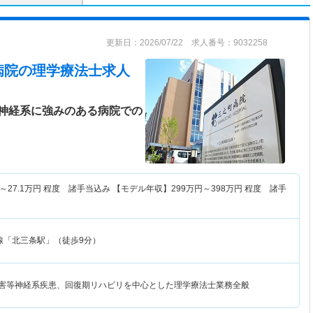
更新日：2026/07/22 求人番号：9032258
病院
の理学療法士求人
神経系に強みのある病院での
～
27.1
万円
程度 諸手当込み 【モデル年収】
299
万円～
398
万円
程度 諸手
線「北三条駅」（徒歩9分）
障害等神経系疾患、回復期リハビリを中心とした理学療法士業務全般