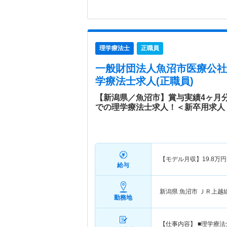
理学療法士
正職員
一般財団法人魚沼市医療公社
学療法士求人(正職員)
【新潟県／魚沼市】賞与実績4ヶ月
での理学療法士求人！＜新卒用求人
【モデル月収】
19.8
万円
給与
新潟県 魚沼市
ＪＲ上越
勤務地
【仕事内容】 ■理学療