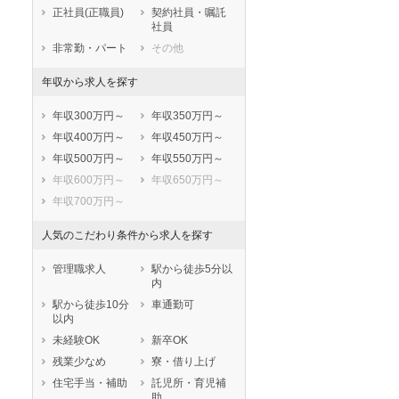
鹿児島県
沖縄県
正社員(正職員)
契約社員・嘱託
社員
非常勤・パート
その他
年収から求人を探す
年収300万円～
年収350万円～
年収400万円～
年収450万円～
年収500万円～
年収550万円～
年収600万円～
年収650万円～
年収700万円～
人気のこだわり条件から求人を探す
管理職求人
駅から徒歩5分以
内
駅から徒歩10分
車通勤可
以内
未経験OK
新卒OK
残業少なめ
寮・借り上げ
住宅手当・補助
託児所・育児補
助