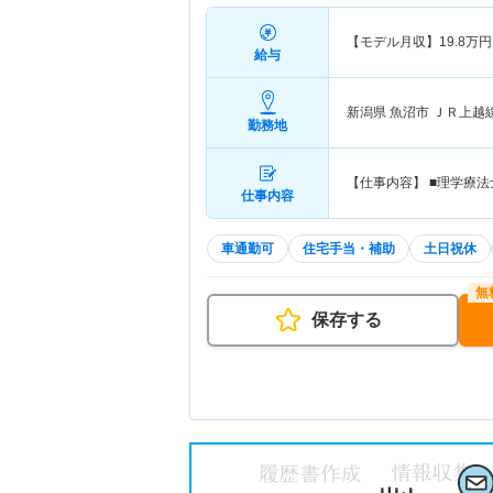
【モデル月収】
19.8
万円
給与
新潟県 魚沼市
ＪＲ上越
勤務地
【仕事内容】 ■理学療
仕事内容
車通勤可
住宅手当・補助
土日祝休
保存する