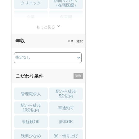
訪問リハビリ
クリニック
（在宅医療）
企業
保育園
もっと見る
小児リハビリ
整骨院
年収
※単一選択
接骨院
訪問マッサージ
薬局・
その他
ドラッグストア
こだわり条件
駅から徒歩
管理職求人
5分以内
駅から徒歩
車通勤可
10分以内
未経験OK
新卒OK
残業少なめ
寮・借り上げ