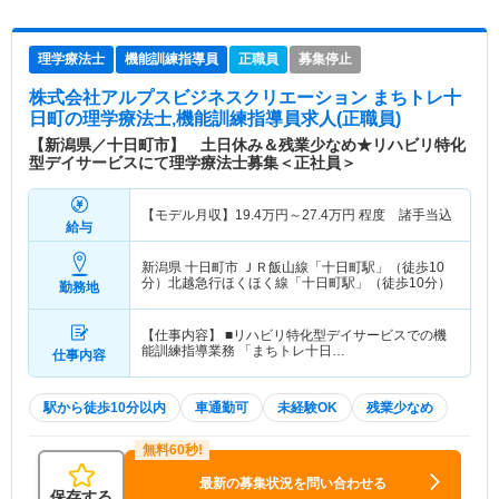
理学療法士
機能訓練指導員
正職員
募集停止
株式会社アルプスビジネスクリエーション まちトレ十
日町
の理学療法士,機能訓練指導員求人(正職員)
【新潟県／十日町市】 土日休み＆残業少なめ★リハビリ特化
型デイサービスにて理学療法士募集＜正社員＞
【モデル月収】
19.4
万円～
27.4
万円
程度 諸手当込
給与
新潟県 十日町市
ＪＲ飯山線「十日町駅」（徒歩10
分）北越急行ほくほく線「十日町駅」（徒歩10分）
勤務地
【仕事内容】 ■リハビリ特化型デイサービスでの機
能訓練指導業務 「まちトレ十日…
仕事内容
駅から徒歩10分以内
車通勤可
未経験OK
残業少なめ
最新の募集状況を問い合わせる
保存する