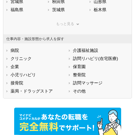
宮城県
秋田県
山形県
福島県
茨城県
栃木県
群馬県
埼玉県
千葉県
もっと見る
東京都
神奈川県
新潟県
山梨県
長野県
富山県
仕事内容・施設形態から求人を探す
石川県
福井県
岐阜県
静岡県
病院
愛知県
介護福祉施設
三重県
滋賀県
クリニック
京都府
訪問リハビリ(在宅医療)
大阪府
兵庫県
企業
奈良県
保育園
和歌山県
鳥取県
小児リハビリ
島根県
整骨院
岡山県
広島県
接骨院
山口県
訪問マッサージ
徳島県
香川県
薬局・ドラッグストア
愛媛県
その他
高知県
福岡県
佐賀県
長崎県
熊本県
大分県
宮崎県
鹿児島県
沖縄県