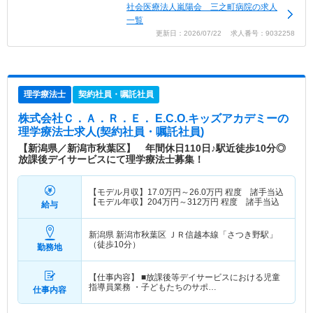
社会医療法人嵐陽会 三之町病院の求人
一覧
更新日：2026/07/22 求人番号：9032258
理学療法士
契約社員・嘱託社員
株式会社Ｃ．Ａ．Ｒ．Ｅ． E.C.O.キッズアカデミー
の
理学療法士求人(契約社員・嘱託社員)
【新潟県／新潟市秋葉区】 年間休日110日♪駅近徒歩10分◎
放課後デイサービスにて理学療法士募集！
【モデル月収】
17.0
万円～
26.0
万円
程度 諸手当込
【モデル年収】
204
万円～
312
万円
程度 諸手当込
給与
新潟県 新潟市秋葉区
ＪＲ信越本線「さつき野駅」
（徒歩10分）
勤務地
【仕事内容】 ■放課後等デイサービスにおける児童
指導員業務 ・子どもたちのサポ…
仕事内容