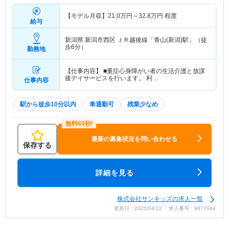
【モデル月収】
21.0
万円～
32.8
万円
程度
給与
新潟県 新潟市西区
ＪＲ越後線「青山(新潟)駅」（徒
歩6分）
勤務地
【仕事内容】 ■重症心身障がい者の生活介護と放課
後デイサービスを行います。 利…
仕事内容
駅から徒歩10分以内
車通勤可
残業少なめ
最新の募集状況を問い合わせる
保存する
詳細を見る
株式会社サンキッズの求人一覧
更新日：2025/04/22 求人番号：9877044