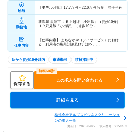
【モデル月収】
17.7
万円～
22.6
万円
程度 諸手当込
給与
新潟県 魚沼市
ＪＲ上越線「小出駅」（徒歩10分）
ＪＲ只見線「小出駅」（徒歩10分）
勤務地
【仕事内容】 まちなかや（デイサービス）におけ
る 利用者の機能訓練及び介護を、…
仕事内容
駅から徒歩10分以内
車通勤可
積極採用中
この求人を問い合わせる
保存する
詳細を見る
株式会社アルプスビジネスクリエーショ
ンの求人一覧
更新日：2025/04/22 求人番号：9150463