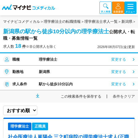
マイナビコメディカル
理学療法士の転職情報
理学療法士求人一覧
新潟県
新潟県の駅から徒歩10分以内の理学療法士
公開求人・転
職・募集情報一覧
18
求人数
件
※非公開求人を除く
2026年08月07日(金)更新
職種
理学療法士
変更する
勤務地
新潟県
変更する
求人条件
駅から徒歩10分以内
変更する
この検索条件を保存する
条件をクリア
理学療法士
正職員
社会医療法人嵐陽会 三之町病院
の理学療法士求人(正職