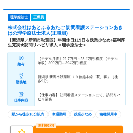
理学療法士
正職員
株式会社はあとふるあたご 訪問看護ステーションあき
は
の理学療法士求人(正職員)
【新潟県／新潟市秋葉区】年間休日115日＆残業少なめ♪福利厚
生充実★訪問リハビリ求人＜理学療法士＞
【モデル月収】
21.7
万円～
28.4
万円
程度 【モデル
年収】
300
万円～
394
万円
程度
給与
新潟県 新潟市秋葉区
ＪＲ信越本線「荻川駅」（徒
歩9分）
勤務地
【仕事内容】 訪問看護ステーションにて、訪問リハ
ビリ業務
仕事内容
駅から徒歩10分以内
車通勤可
残業少なめ
積極採用中