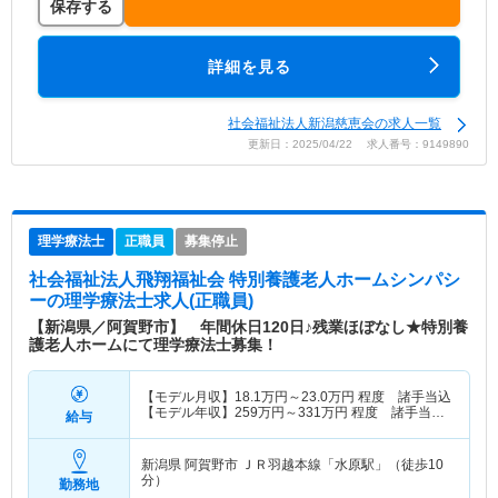
保存する
詳細を見る
社会福祉法人新潟慈恵会の求人一覧
更新日：2025/04/22 求人番号：9149890
理学療法士
正職員
募集停止
社会福祉法人飛翔福祉会 特別養護老人ホームシンパシ
ー
の理学療法士求人(正職員)
【新潟県／阿賀野市】 年間休日120日♪残業ほぼなし★特別養
護老人ホームにて理学療法士募集！
【モデル月収】
18.1
万円～
23.0
万円
程度 諸手当込
【モデル年収】
259
万円～
331
万円
程度 諸手当・
給与
賞与込
新潟県 阿賀野市
ＪＲ羽越本線「水原駅」（徒歩10
分）
勤務地