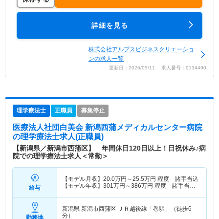
詳細を見る
株式会社アルプスビジネスクリエーショ
ンの求人一覧
更新日：2026/05/11 求人番号：9134490
理学療法士
正職員
募集停止
医療法人社団白美会 新潟西蒲メディカルセンター病院
の理学療法士求人(正職員)
【新潟県／新潟市西蒲区】 年間休日120日以上！日祝休み♪病
院での理学療法士求人＜常勤＞
【モデル月収】
20.0
万円～
25.5
万円
程度 諸手当込
【モデル年収】
301
万円～
386
万円
程度 諸手当・
給与
賞与込
新潟県 新潟市西蒲区
ＪＲ越後線「巻駅」（徒歩6
分）
勤務地