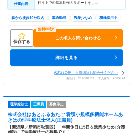
行う上での基本動作のサポートをし…
仕事内容
駅から徒歩10分以内
車通勤可
残業少なめ
積極採用中
この求人を問い合わせる
保存する
詳細を見る
名称非公開 ※詳細はお問合せください
更新日：2026/02/03 求人番号：9005494
理学療法士
正職員
募集停止
株式会社はあとふるあたご 看護小規模多機能ホームあ
きは
の理学療法士求人(正職員)
【新潟県／新潟市秋葉区】 年間休日115日＆残業少なめ♪介護
施設にて理学療法士の募集です！