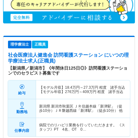
理学療法士
正職員
社会医療法人健進会 訪問看護ステーション にいつ
の理
学療法士求人(正職員)
【新潟県／新潟市】《年間休日125日◎》訪問看護ステーショ
ンでのセラピスト募集です
【モデル月収】
18.4
万円～
27.3
万円
程度 諸手当込
【モデル年収】
276
万円～
409
万円
程度 諸手当込
給与
新潟県 新潟市秋葉区
ＪＲ信越本線「新津駅」（徒
歩10分）ＪＲ磐越西線「新津駅」（徒歩10分） 他
勤務地
病院でのリハビリ業務を行っていただきます。 《ス
タッフ》PT 4名、OT 0…
仕事内容