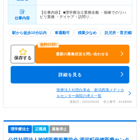
【仕事内容】 ■理学療法士業務全般 ・病棟でのリハ
ビリ業務 ・デイケア・訪問リ…
仕事内容
駅から徒歩10分以内
車通勤可
残業少なめ
託児所・育児補助
最新の募集状況を問い合わせる
保存する
詳細を見る
医療法人社団白美会 新潟西蒲メディカ
ルセンター病院の求人一覧
更新日：2025/06/26 求人番号：9148090
理学療法士
正職員
募集停止
公益社団法人地域医療振興協会 湯沢町保健医療センタ