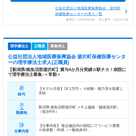
公益社団法人地域医療振興協会 湯沢町
保健医療センターの求人一覧
更新日：2025/05/29 求人番号：10131718
理学療法士
正職員
募集停止
公益社団法人地域医療振興協会 湯沢町保健医療センタ
ー
の理学療法士求人(正職員)
【新潟県/南魚沼郡湯沢町】賞与4か月分実績☆駅チカ！病院に
て理学療法士募集♪＜常勤＞
【モデル月収】
18.1
万円～
※経験・能力等を勘案し
支給
給与
新潟県 南魚沼郡湯沢町
ＪＲ上越線「越後湯沢駅」
（徒歩6分）
勤務地
【仕事内容】 複合施設内の病院にてリハビリ業務
※病床数：80床（一般病床40…
仕事内容