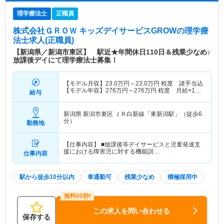
理学療法士
正職員
株式会社ＧＲＯＷ キッズデイサービスGROW
の理学療
法士求人(正職員)
【新潟県／新潟市東区】 駅近★年間休日110日＆残業少なめ♪
放課後デイにて理学療法士募集！
【モデル月収】
23.0
万円～
23.0
万円
程度 諸手当込
【モデル年収】
276
万円～
276
万円
程度 月給×12
給与
ヶ月
新潟県 新潟市東区
ＪＲ白新線「東新潟駅」（徒歩6
分）
勤務地
【仕事内容】 ■放課後等デイサービスと児童発達支
援における障害児に対する機能訓…
仕事内容
駅から徒歩10分以内
車通勤可
残業少なめ
積極採用中
この求人を問い合わせる
保存する