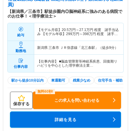
員)
【新潟県／三条市】駅徒歩圏内◎脳神経系に強みのある病院で
のお仕事！＜理学療法士＞
【モデル月収】
20.5
万円～
27.1
万円
程度 諸手当込
み 【モデル年収】
299
万円～
398
万円
程度 諸手
給与
当・賞与込み
新潟県 三条市
ＪＲ弥彦線「北三条駅」（徒歩9分）
勤務地
【仕事内容】 ■脳血管障害等神経系疾患、回復期リ
ハビリを中心とした理学療法士業…
仕事内容
駅から徒歩10分以内
車通勤可
残業少なめ
住宅手当・補助
この求人を問い合わせる
保存する
詳細を見る