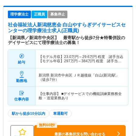
理学療法士
正職員
募集停止
社会福祉法人新潟慈恵会 白山やすらぎデイサービスセ
ンター
の理学療法士求人(正職員)
【新潟県／新潟市中央区】 最寄駅から徒歩7分★特養併設の
デイサービスにて理学療法士の募集！
【モデル月収】
23.0
万円～
29.6
万円
程度 諸手当込
【モデル年収】
297
万円～
384
万円
程度 諸手当・
給与
賞与込
新潟県 新潟市中央区
ＪＲ越後線「白山(新潟)駅」
（徒歩7分）
勤務地
【仕事内容】 ■デイサービスでの機能訓練業務務全
般 ・送迎業務あり
仕事内容
駅から徒歩10分以内
車通勤可
最新の募集状況を問い合わせる