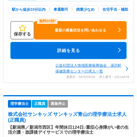
駅から徒歩10分以内
車通勤可
残業少なめ
住宅手当・補助
最新の募集状況を問い合わせる
保存する
詳細を見る
公益社団法人地域医療振興協会 湯沢町
保健医療センターの求人一覧
更新日：2025/05/29 求人番号：10114079
理学療法士
正職員
募集停止
株式会社サンキッズ サンキッズ青山
の理学療法士求人
(正職員)
【新潟県／新潟市西区】年間休日124日♪重症心身障がい者の生
活介護・放課後デイサービスでの理学療法士