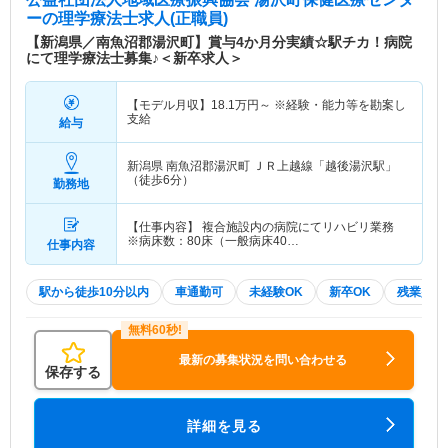
ー
の理学療法士求人(正職員)
【新潟県／南魚沼郡湯沢町】賞与4か月分実績☆駅チカ！病院
にて理学療法士募集♪＜新卒求人＞
【モデル月収】
18.1
万円～
※経験・能力等を勘案し
支給
給与
新潟県 南魚沼郡湯沢町
ＪＲ上越線「越後湯沢駅」
（徒歩6分）
勤務地
【仕事内容】 複合施設内の病院にてリハビリ業務
※病床数：80床（一般病床40…
仕事内容
駅から徒歩10分以内
車通勤可
未経験OK
新卒OK
残業少な
最新の募集状況を問い合わせる
保存する
詳細を見る