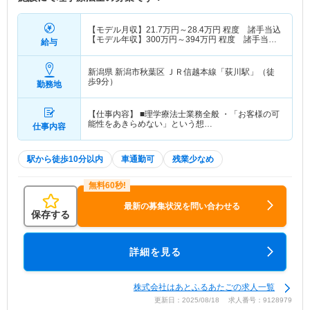
【モデル月収】
21.7
万円～
28.4
万円
程度 諸手当込
【モデル年収】
300
万円～
394
万円
程度 諸手当・
給与
賞与込
新潟県 新潟市秋葉区
ＪＲ信越本線「荻川駅」（徒
歩9分）
勤務地
【仕事内容】 ■理学療法士業務全般 ・「お客様の可
能性をあきらめない」という想…
仕事内容
駅から徒歩10分以内
車通勤可
残業少なめ
最新の募集状況を問い合わせる
保存する
詳細を見る
株式会社はあとふるあたごの求人一覧
更新日：2025/08/18 求人番号：9128979