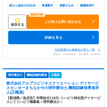
駅から徒歩10分以内
車通勤可
残業少なめ
積極採用中
この求人を問い合わせる
保存する
詳細を見る
社会医療法人健進会の求人一覧
更新日：2025/05/09 求人番号：9034819
理学療法士
機能訓練指導員
正職員
株式会社アルプスビジネスクリエーション デイサービ
スセンターまちなかや
の理学療法士,機能訓練指導員求
人(正職員)
【新潟県／魚沼市】年間休日119日♪リハビリ特化型デイサービ
スにてリハビリ職募集＜理学療法士＞