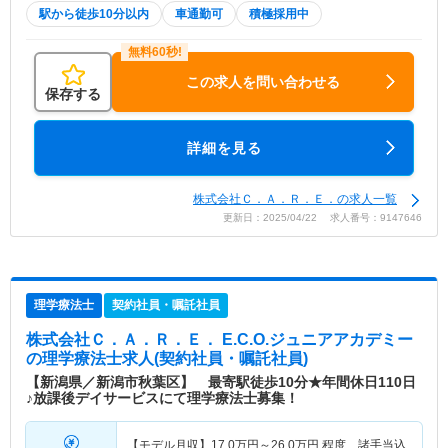
駅から徒歩10分以内
車通勤可
積極採用中
この求人を問い合わせる
保存する
詳細を見る
株式会社Ｃ．Ａ．Ｒ．Ｅ．の求人一覧
更新日：2025/04/22 求人番号：9147646
理学療法士
契約社員・嘱託社員
株式会社Ｃ．Ａ．Ｒ．Ｅ． E.C.O.ジュニアアカデミー
の理学療法士求人(契約社員・嘱託社員)
【新潟県／新潟市秋葉区】 最寄駅徒歩10分★年間休日110日
♪放課後デイサービスにて理学療法士募集！
【モデル月収】
17.0
万円～
26.0
万円
程度 諸手当込