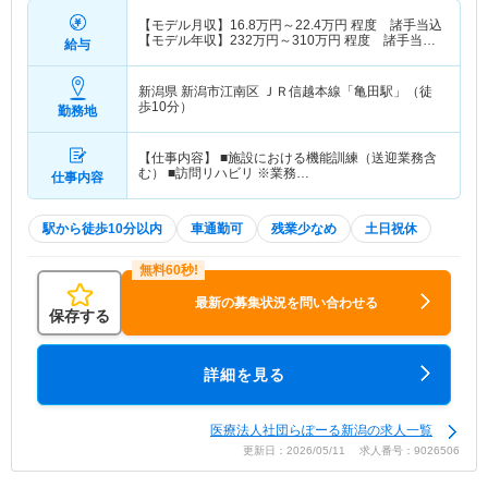
【モデル月収】
16.8
万円～
22.4
万円
程度 諸手当込
【モデル年収】
232
万円～
310
万円
程度 諸手当・
給与
賞与込
新潟県 新潟市江南区
ＪＲ信越本線「亀田駅」（徒
歩10分）
勤務地
【仕事内容】 ■施設における機能訓練（送迎業務含
む） ■訪問リハビリ ※業務…
仕事内容
駅から徒歩10分以内
車通勤可
残業少なめ
土日祝休
最新の募集状況を問い合わせる
保存する
詳細を見る
医療法人社団らぽーる新潟の求人一覧
更新日：2026/05/11 求人番号：9026506