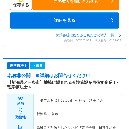
この求人を問い合わせる
保存する
詳細を見る
株式会社はあとふるあたごの求人一覧
更新日：2025/04/22 求人番号：9128977
理学療法士
正職員
名称非公開
※詳細はお問合せください
【新潟県／三条市】地域に望まれる介護施設を目指す企業！＜
理学療法士＞
【モデル月収】
17.5
万円～
程度 諸手当込
給与
新潟県 三条市
勤務地
高齢者を対象としたリハビリ業務全般。日常生活を