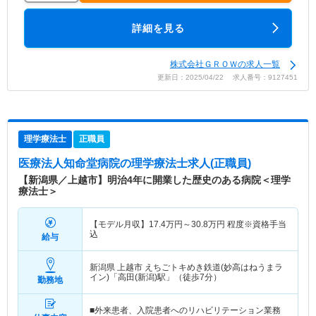
詳細を見る
株式会社ＧＲＯＷの求人一覧
更新日：2025/04/22 求人番号：9127451
理学療法士
正職員
医療法人知命堂病院
の理学療法士求人(正職員)
【新潟県／上越市】明治4年に開業した歴史のある病院＜理学
療法士＞
【モデル月収】
17.4
万円～
30.8
万円
程度※資格手当
込
給与
新潟県 上越市
えちごトキめき鉄道(妙高はねうまラ
イン)「高田(新潟)駅」（徒歩7分）
勤務地
■外来患者、入院患者へのリハビリテーション業務