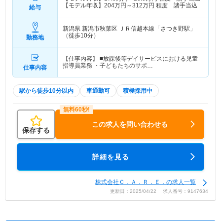
【モデル年収】
204
万円～
312
万円
程度 諸手当込
給与
新潟県 新潟市秋葉区
ＪＲ信越本線「さつき野駅」
（徒歩10分）
勤務地
【仕事内容】 ■放課後等デイサービスにおける児童
指導員業務 ・子どもたちのサポ…
仕事内容
駅から徒歩10分以内
車通勤可
積極採用中
この求人を問い合わせる
保存する
詳細を見る
株式会社Ｃ．Ａ．Ｒ．Ｅ．の求人一覧
更新日：2025/04/22 求人番号：9147634