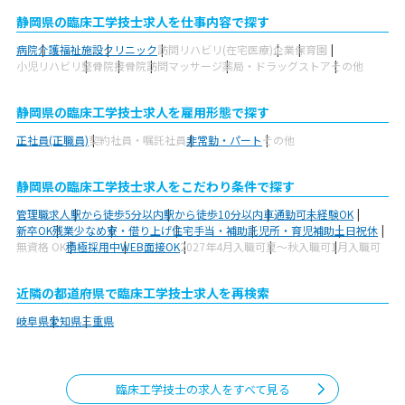
静岡県の臨床工学技士求人を仕事内容で探す
病院
介護福祉施設
クリニック
訪問リハビリ(在宅医療)
企業
保育園
小児リハビリ
整骨院
接骨院
訪問マッサージ
薬局・ドラッグストア
その他
静岡県の臨床工学技士求人を雇用形態で探す
正社員(正職員)
契約社員・嘱託社員
非常勤・パート
その他
静岡県の臨床工学技士求人をこだわり条件で探す
管理職求人
駅から徒歩5分以内
駅から徒歩10分以内
車通勤可
未経験OK
新卒OK
残業少なめ
寮・借り上げ
住宅手当・補助
託児所・育児補助
土日祝休
無資格 OK
積極採用中
WEB面接OK
2027年4月入職可
夏～秋入職可
1月入職可
近隣の都道府県で臨床工学技士求人を再検索
岐阜県
愛知県
三重県
臨床工学技士の求人をすべて見る