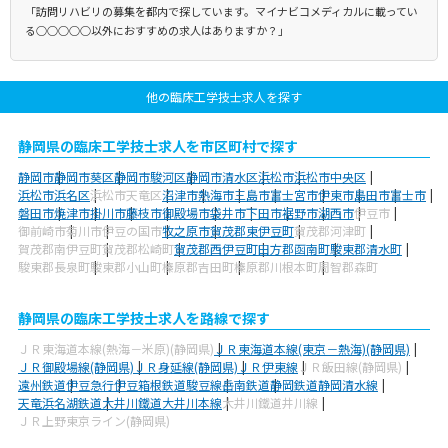
「訪問リハビリの募集を都内で探しています。マイナビコメディカルに載ってい
る○○○○○以外におすすめの求人はありますか？」
他の臨床工学技士求人を探す
静岡県の臨床工学技士求人を市区町村で探す
静岡市
静岡市葵区
静岡市駿河区
静岡市清水区
浜松市
浜松市中央区
浜松市浜名区
浜松市天竜区
沼津市
熱海市
三島市
富士宮市
伊東市
島田市
富士市
磐田市
焼津市
掛川市
藤枝市
御殿場市
袋井市
下田市
裾野市
湖西市
伊豆市
御前崎市
菊川市
伊豆の国市
牧之原市
賀茂郡東伊豆町
賀茂郡河津町
賀茂郡南伊豆町
賀茂郡松崎町
賀茂郡西伊豆町
田方郡函南町
駿東郡清水町
駿東郡長泉町
駿東郡小山町
榛原郡吉田町
榛原郡川根本町
周智郡森町
静岡県の臨床工学技士求人を路線で探す
ＪＲ東海道本線(熱海－米原)(静岡県)
ＪＲ東海道本線(東京－熱海)(静岡県)
ＪＲ御殿場線(静岡県)
ＪＲ身延線(静岡県)
ＪＲ伊東線
ＪＲ飯田線(静岡県)
遠州鉄道
伊豆急行
伊豆箱根鉄道駿豆線
岳南鉄道
静岡鉄道静岡清水線
天竜浜名湖鉄道
大井川鐵道大井川本線
大井川鐵道井川線
ＪＲ上野東京ライン(静岡県)