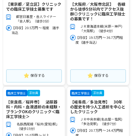
【東京都／足立区】クリニック
【大阪府／大阪市北区】 各線
での臨床工学技士募集です
から徒歩5分以内でアクセス抜
群◎クリニックに臨床工学技士
都営日暮里・舎人ライナー
の募集です！
「舎人駅」（徒歩3分）
ＪＲ東海道本線(米原－神戸)
【月収】20.5万円 ～ 程度 諸手
「大阪駅」（徒歩4分）
当込
【月収】19.5万円 ～ 36.7万円程
度（諸手当込）
保存する
保存する
正社員
正社員
臨床工学技士
臨床工学技士
【奈良県／桜井市】 泌尿器
【岐阜県／多治見市】 30年
科・内科・血液透析の未経験・
の歴史を持つ人工透析を中心と
ブランクOKのクリニック＜臨
したクリニック
床工学技士＞
ＪＲ中央本線(名古屋－塩尻)
「多治見駅」（徒歩7分）
名鉄西尾線「桜井(愛知)駅」
（徒歩15分）
【月収】20.7万円 ～ 24.4万円程
【月収】25.0万円 ～ 以上
度