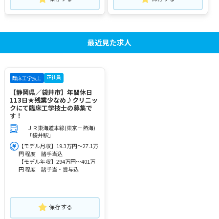
最近見た求人
正社員
臨床工学技士
【静岡県／袋井市】年間休日
113日★残業少なめ♪クリニッ
クにて臨床工学技士の募集で
す！
ＪＲ東海道本線(東京－熱海)
「袋井駅」
【モデル月収】19.3万円～27.1万
円 程度 諸手当込
【モデル年収】294万円～401万
円 程度 諸手当・賞与込
保存する