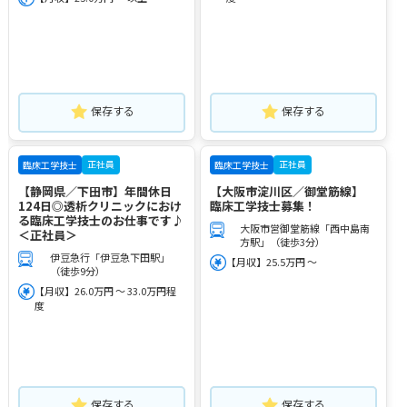
保存する
保存する
正社員
正社員
臨床工学技士
臨床工学技士
【静岡県／下田市】年間休日
【大阪市淀川区／御堂筋線】
124日◎透析クリニックにおけ
臨床工学技士募集！
る臨床工学技士のお仕事です♪
大阪市営御堂筋線「西中島南
＜正社員＞
方駅」（徒歩3分）
伊豆急行「伊豆急下田駅」
【月収】25.5万円 ～
（徒歩9分）
【月収】26.0万円 ～ 33.0万円程
度
保存する
保存する