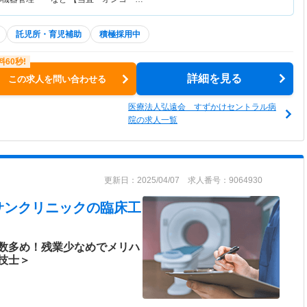
託児所・育児補助
積極採用中
詳細を見る
この求人を問い合わせる
医療法人弘遠会 すずかけセントラル病
院の求人一覧
更新日：2025/04/07 求人番号：9064930
サンクリニック
の臨床工
数多め！残業少なめでメリハ
技士＞