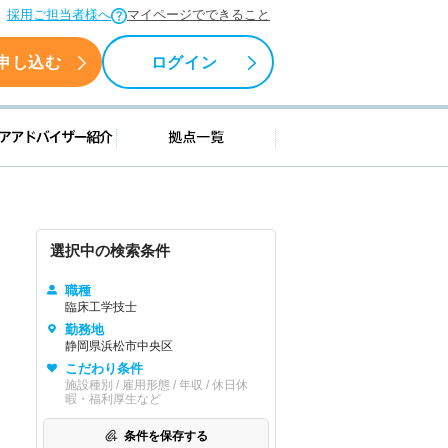
採用ご担当者様へ
マイページでできること
申し込む
ログイン
援情報
キャリアアドバイザー紹介
拠点一覧
選択中の検索条件
職種
臨床工学技士
勤務地
静岡県浜松市中央区
こだわり条件
施設種別 / 雇用形態 / 年収 / 休日休
暇・福利厚生など
条件を保存する