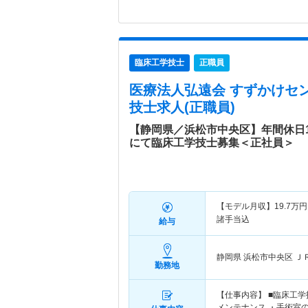
臨床工学技士
正職員
医療法人弘遠会 すずかけセ
技士求人(正職員)
【静岡県／浜松市中央区】年間休日1
にて臨床工学技士募集＜正社員＞
【モデル月収】
19.7
万円
諸手当込
給与
静岡県 浜松市中央区
Ｊ
勤務地
【仕事内容】 ■臨床工
メンテナンス ・手術室