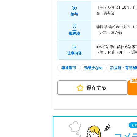
【モデル月収】
18.9
万円
当・賞与込
給与
静岡県 浜松市中央区
Ｊ
（バス・車7分）
勤務地
■透析治療に係わる臨床
ド数：14床（3F） ・透
仕事内容
車通勤可
残業少なめ
託児所・育児補
保存する