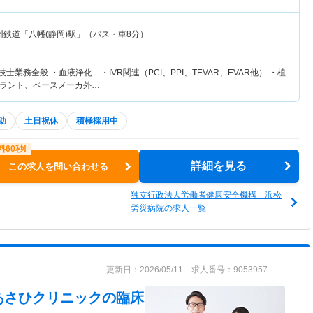
州鉄道「八幡(静岡)駅」（バス・車8分）
士業務全般 ・血液浄化 ・IVR関連（PCI、PPI、TEVAR、EVAR他） ・植
ラント、ペースメーカ外…
助
土日祝休
積極採用中
詳細を見る
この求人を問い合わせる
独立行政法人労働者健康安全機構 浜松
労災病院の求人一覧
更新日：2026/05/11 求人番号：9053957
あさひクリニック
の臨床