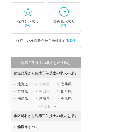
保存した求人
最近見た求人
0件
0件
保存した検索条件から再検索する
0件
臨床工学技士の求人を絞り込む
都道府県から臨床工学技士の求人を探す
北海道
青森県
岩手県
宮城県
秋田県
山形県
福島県
茨城県
栃木県
群馬県
埼玉県
千葉県
もっと見る
東京都
神奈川県
新潟県
市区町村から臨床工学技士の求人を探す
山梨県
長野県
富山県
石川県
福井県
岐阜県
静岡市すべて