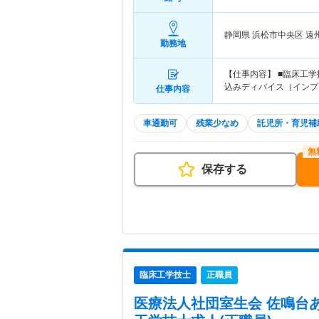
静岡県 浜松市中央区
遠
勤務地
【仕事内容】 ■臨床工学技
込みディバイス（インプ
仕事内容
車通勤可
残業少なめ
託児所・育児補
保存する
臨床工学技士
正職員
医療法人社団室生会 佐鳴台