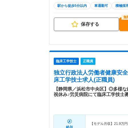
駅から徒歩5分以内
車通勤可
積極採
保存する
臨床工学技士
正職員
独立行政法人労働者健康安全
床工学技士求人(正職員)
【静岡県／浜松市中央区】◎多様な
祝休み♪労災病院にて臨床工学技士
【モデル月収】
21.9
万円
給与