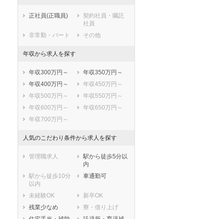
田方郡函南町
駿東郡清水町
正社員(正職員)
契約社員・嘱託
駿東郡長泉町
駿東郡小山町
社員
榛原郡吉田町
榛原郡川根本町
非常勤・パート
その他
周智郡森町
年収から求人を探す
年収300万円～
年収350万円～
年収400万円～
年収450万円～
年収500万円～
年収550万円～
年収600万円～
年収650万円～
年収700万円～
人気のこだわり条件から求人を探す
管理職求人
駅から徒歩5分以
内
駅から徒歩10分
車通勤可
以内
未経験OK
新卒OK
残業少なめ
寮・借り上げ