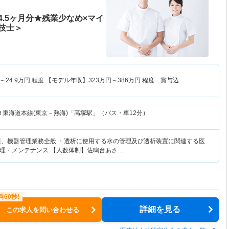
.5ヶ月分★残業少なめ×マイ
技士＞
～
24.9
万円
程度 【モデル年収】
323
万円～
386
万円
程度 賞与込
Ｒ東海道本線(東京－熱海)「高塚駅」（バス・車12分）
療、機器管理業務全般 ・透析に使用する水の管理及び透析装置に関連する医
理・メンテナンス 【人数体制】佐鳴台あさ…
詳細を見る
この求人を問い合わせる