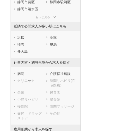
静岡県
愛知県
三重県
静岡市葵区
静岡市駿河区
滋賀県
京都府
大阪府
静岡市清水区
兵庫県
奈良県
和歌山県
浜松市すべて
もっと見る
鳥取県
島根県
岡山県
浜松市中央区
浜松市浜名区
近隣で公開求人が多い駅はこちら
広島県
山口県
徳島県
浜松市天竜区
香川県
愛媛県
高知県
市部
浜松
高塚
福岡県
佐賀県
長崎県
沼津市
熱海市
積志
曳馬
熊本県
大分県
宮崎県
三島市
富士宮市
弁天島
鹿児島県
沖縄県
伊東市
島田市
仕事内容・施設形態から求人を探す
富士市
磐田市
焼津市
掛川市
病院
介護福祉施設
藤枝市
御殿場市
クリニック
訪問リハビリ(在
宅医療)
袋井市
下田市
企業
保育園
裾野市
湖西市
小児リハビリ
整骨院
伊豆市
御前崎市
接骨院
訪問マッサージ
菊川市
伊豆の国市
薬局・ドラッグ
その他
牧之原市
賀茂郡東伊豆町
ストア
賀茂郡河津町
賀茂郡南伊豆町
賀茂郡松崎町
賀茂郡西伊豆町
雇用形態から求人を探す