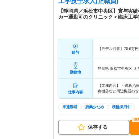
工学技士求人(正職員)
【静岡県／浜松市中央区】賞与実績4
カー通勤可のクリニック＜臨床工学
【モデル月収】
20.6
万円
給与
静岡県 浜松市中央区
Ｊ
勤務地
【業務内容】 ・透析治
療機器など周辺機器の管
仕事内容
車通勤可
残業少なめ
積極採用中
保存する