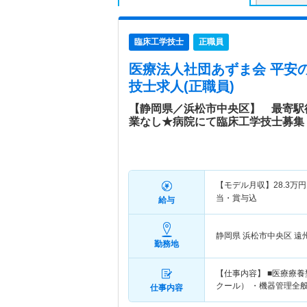
臨床工学技士
正職員
医療法人社団あずま会 平安
技士求人(正職員)
【静岡県／浜松市中央区】 最寄駅徒
業なし★病院にて臨床工学技士募集
【モデル月収】
28.3
万円
当・賞与込
給与
静岡県 浜松市中央区
遠
勤務地
【仕事内容】 ■医療療
クール） ・機器管理全般
仕事内容