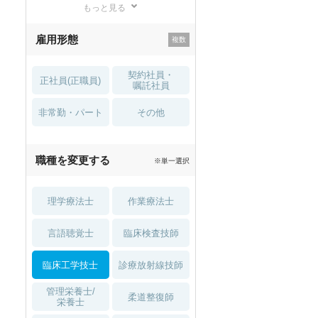
もっと見る
残業少なめ
寮・借り上げ
雇用形態
託児所・
住宅手当・補助
育児補助
契約社員・
正社員(正職員)
土日祝休
無資格 OK
嘱託社員
非常勤・パート
積極採用中
WEB面接OK
その他
2027年4月入職可
夏～秋入職可
職種を変更する
※単一選択
1月入職可
理学療法士
作業療法士
言語聴覚士
臨床検査技師
臨床工学技士
診療放射線技師
管理栄養士/
柔道整復師
栄養士