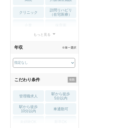
訪問リハビリ
クリニック
（在宅医療）
企業
保育園
もっと見る
小児リハビリ
整骨院
年収
※単一選択
接骨院
訪問マッサージ
薬局・
その他
ドラッグストア
こだわり条件
駅から徒歩
管理職求人
5分以内
駅から徒歩
車通勤可
10分以内
未経験OK
新卒OK