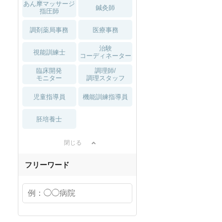
あん摩マッサージ
鍼灸師
指圧師
調剤薬局事務
医療事務
治験
視能訓練士
コーディネーター
臨床開発
調理師/
モニター
調理スタッフ
児童指導員
機能訓練指導員
胚培養士
閉じる
フリーワード