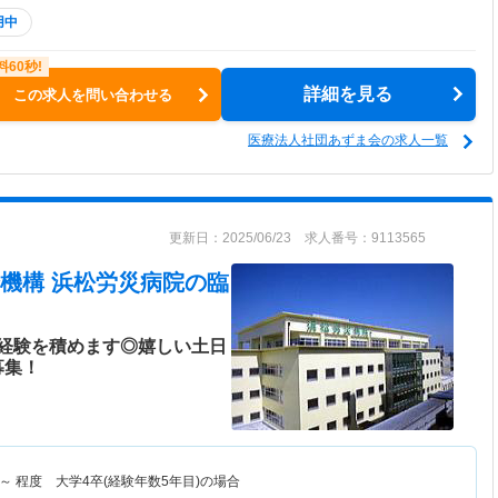
用中
詳細を見る
この求人を問い合わせる
医療法人社団あずま会の求人一覧
更新日：2025/06/23 求人番号：9113565
機構 浜松労災病院
の臨
経験を積めます◎嬉しい土日
募集！
～
程度 大学4卒(経験年数5年目)の場合