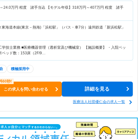
～
24.0
万円
程度 諸手当込 【モデル年収】
318
万円～
407
万円
程度 諸手
Ｒ東海道本線(東京－熱海)「浜松駅」（バス・車7分）遠州鉄道「新浜松駅」
工学技士業務 ■医療機器管理（透析室及び機械室） 【施設概要】 ・入院ベッ
析ベッド数：153床（2F/9…
助
積極採用中
詳細を見る
この求人を問い合わせる
医療法人社団優仁会の求人一覧