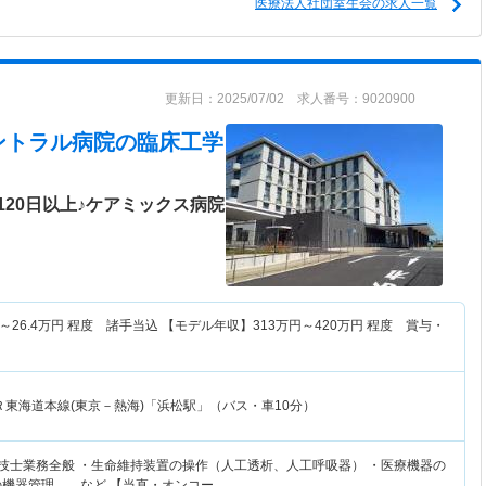
医療法人社団室生会の求人一覧
更新日：2025/07/02 求人番号：9020900
ントラル病院
の臨床工学
20日以上♪ケアミックス病院
～
26.4
万円
程度 諸手当込 【モデル年収】
313
万円～
420
万円
程度 賞与・
Ｒ東海道本線(東京－熱海)「浜松駅」（バス・車10分）
学技士業務全般 ・生命維持装置の操作（人工透析、人工呼吸器） ・医療機器の
の機器管理 など 【当直・オンコー…