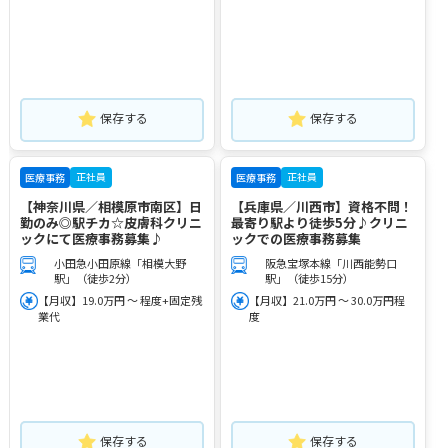
保存する
保存する
正社員
正社員
医療事務
医療事務
【神奈川県／相模原市南区】日
【兵庫県／川西市】資格不問！
勤のみ◎駅チカ☆皮膚科クリニ
最寄り駅より徒歩5分♪クリニ
ックにて医療事務募集♪
ックでの医療事務募集
小田急小田原線「相模大野
阪急宝塚本線「川西能勢口
駅」（徒歩2分）
駅」（徒歩15分）
【月収】19.0万円 ～ 程度+固定残
【月収】21.0万円 ～ 30.0万円程
業代
度
保存する
保存する