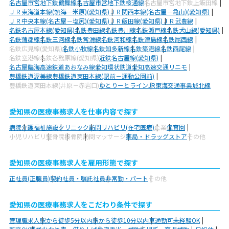
名古屋市営地下鉄鶴舞線
名古屋市営地下鉄桜通線
名古屋市営地下鉄上飯田線
ＪＲ東海道本線(熱海－米原)(愛知県)
ＪＲ関西本線(名古屋－亀山)(愛知県)
ＪＲ中央本線(名古屋－塩尻)(愛知県)
ＪＲ飯田線(愛知県)
ＪＲ武豊線
名鉄名古屋本線(愛知県)
名鉄豊田線
名鉄豊川線
名鉄瀬戸線
名鉄犬山線(愛知県)
名鉄蒲郡線
名鉄三河線
名鉄常滑線
名鉄河和線
名鉄津島線
名鉄尾西線
名鉄広見線(愛知県)
名鉄小牧線
名鉄知多新線
名鉄築港線
名鉄西尾線
名鉄空港線
名鉄各務原線(愛知県)
近鉄名古屋線(愛知県)
名古屋臨海高速鉄道あおなみ線
愛知環状鉄道
愛知高速交通リニモ
豊橋鉄道渥美線
豊橋鉄道東田本線(駅前－運動公園前)
豊橋鉄道東田本線(井原－赤岩口)
ゆとりーとライン
JR東海交通事業城北線
愛知県の医療事務求人を仕事内容で探す
病院
介護福祉施設
クリニック
訪問リハビリ(在宅医療)
企業
保育園
小児リハビリ
整骨院
接骨院
訪問マッサージ
薬局・ドラッグストア
その他
愛知県の医療事務求人を雇用形態で探す
正社員(正職員)
契約社員・嘱託社員
非常勤・パート
その他
愛知県の医療事務求人をこだわり条件で探す
管理職求人
駅から徒歩5分以内
駅から徒歩10分以内
車通勤可
未経験OK