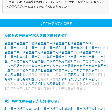
「訪問リハビリの募集を都内で探しています。マイナビコメディカルに載ってい
る○○○○○以外におすすめの求人はありますか？」
他の医療事務求人を探す
愛知県の医療事務求人を市区町村で探す
名古屋市
名古屋市千種区
名古屋市東区
名古屋市北区
名古屋市西区
名古屋市中村区
名古屋市中区
名古屋市昭和区
名古屋市瑞穂区
名古屋市熱田区
名古屋市中川区
名古屋市港区
名古屋市南区
名古屋市守山区
名古屋市緑区
名古屋市名東区
名古屋市天白区
豊橋市
岡崎市
一宮市
瀬戸市
半田市
春日井市
豊川市
津島市
碧南市
刈谷市
豊田市
安城市
西尾市
蒲郡市
犬山市
常滑市
江南市
小牧市
稲沢市
新城市
東海市
大府市
知多市
知立市
尾張旭市
高浜市
岩倉市
豊明市
日進市
田原市
愛西市
清須市
北名古屋市
弥富市
みよし市
あま市
長久手市
愛知郡東郷町
愛知郡長久手町
西春日井郡豊山町
丹羽郡大口町
丹羽郡扶桑町
海部郡大治町
海部郡蟹江町
海部郡飛島村
知多郡阿久比町
知多郡東浦町
知多郡南知多町
知多郡美浜町
知多郡武豊町
額田郡幸田町
北設楽郡設楽町
北設楽郡東栄町
北設楽郡豊根村
宝飯郡小坂井町
幡豆郡幡豆町
愛知県の医療事務求人を路線で探す
名古屋市営地下鉄東山線
名古屋市営地下鉄名城線
名古屋市営地下鉄名港線