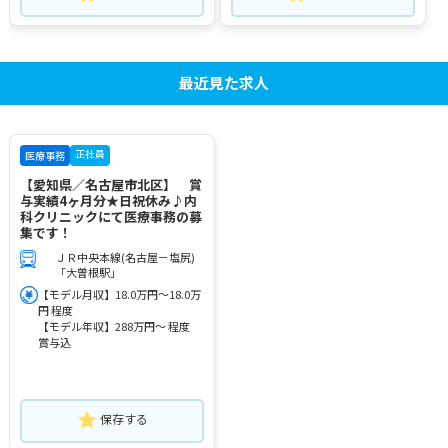
最近見た求人
正社員
医療事務
【愛知県／名古屋市北区】 賞
与実績4ヶ月分★日祝休み♪内
科クリニックにて医療事務の募
集です！
ＪＲ中央本線(名古屋－塩尻)
「大曽根駅」
【モデル月収】18.0万円～18.0万
円 程度
【モデル年収】288万円～ 程度
賞与込
保存する