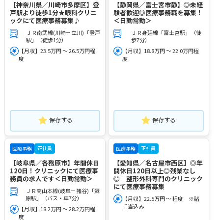
【神奈川県／川崎市多摩区】登
【静岡県／富士宮市静】◎未経
戸駅より徒歩1分★眼科クリニ
験者歓迎◎医療事務職を募集！
ックにて医療事務募集♪
＜日勤常勤＞
ＪＲ南武線(川崎－立川)「登戸
ＪＲ身延線「富士宮駅」（徒
駅」（徒歩1分）
歩7分）
【月収】23.5万円 ～ 26.5万円程
【月収】18.8万円 ～ 22.0万円程
度
度
保存する
保存する
正社員
正社員
医療事務
医療事務
【岐阜県／各務原市】年間休日
【愛知県／名古屋市西区】◎年
120日！クリニックにて医療事
間休日120日以上◎残業なし
務員の求人です＜日勤常勤＞
◎ 整形外科専門のクリニック
にて医療事務募集
ＪＲ高山本線(岐阜－猪谷)「蘇
原駅」（バス・車7分）
【月収】22.5万円 ～ 程度 ※諸
手当込み
【月収】18.2万円 ～ 28.2万円程
度