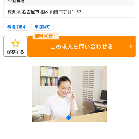
勤務地
愛知県 名古屋市北区 山田四丁目1-52
積極採用中
車通勤可
star
この求人を問い合わせる
保存する