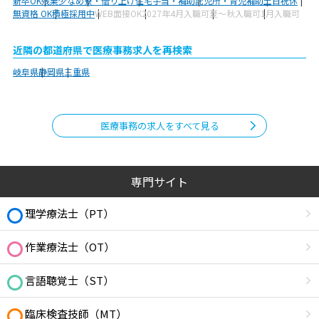
新卒OK
残業少なめ
寮・借り上げ
住宅手当・補助
託児所・育児補助
土日祝休
無資格 OK
積極採用中
WEB面接OK
2027年4月入職可
夏～秋入職可
1月入職可
近隣の都道府県で医療事務求人を再検索
岐阜県
静岡県
三重県
医療事務の求人をすべて見る
専門サイト
理学療法士（PT）
作業療法士（OT）
言語聴覚士（ST）
臨床検査技師（MT）