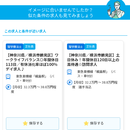
イメージに合いませんでしたか？
似た条件の求人も見てみましょう
この求人と条件が近い求人
正社員
正社員
理学療法士
理学療法士
【神奈川県／横浜市鶴見区】ワ
【神奈川県／横浜市鶴見区】土
ークライフバランス◎年間休日
日休み！年間休日120日以上の
113日／有休消化率ほぼ100％
高待遇☆訪問求人
デイ求人♪
東急東横線「綱島駅」（バ
ス・車9分）
東急東横線「綱島駅」（バ
ス・車9分）
【月収】32.2万円 ～ 38.8万円程
【月収】32.3万円 ～ 38.8万円程
度 諸手当込
度
保存する
保存する