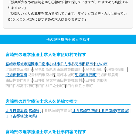
「残業が少なめの病院をJR○○線の沿線で探していますが、おすすめの病院はあ
りますか？」
「訪問リハビリの募集を都内で探しています。マイナビコメディカルに載ってい
る○○○○○以外におすすめの求人はありますか？」
他の理学療法士求人を探す
宮崎県の理学療法士求人を市区町村で探す
宮崎市
都城市
延岡市
日南市
小林市
日向市
串間市
西都市
えびの市
北諸県郡三股町
西諸県郡高原町
東諸県郡国富町
東諸県郡綾町
児湯郡高鍋町
児湯郡新富町
児湯郡西米良村
児湯郡木城町
児湯郡川南町
児湯郡都農町
東臼杵郡門川町
東臼杵郡諸塚村
東臼杵郡椎葉村
東臼杵郡美郷町
西臼杵郡高千穂町
西臼杵郡日之影町
西臼杵郡五ヶ瀬町
宮崎県の理学療法士求人を路線で探す
ＪＲ日豊本線(宮崎県)
ＪＲ肥薩線(宮崎県)
ＪＲ宮崎空港線
ＪＲ日南線(宮崎県)
ＪＲ吉都線(宮崎県)
宮崎県の理学療法士求人を仕事内容で探す