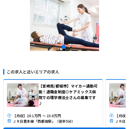
この求人と近いエリアの求人
【宮崎県/都城市】マイカー通勤可
能！退職金制度◎ケアミックス病
院での理学療法士さんの募集です
♪
【月収】20.1万円 ～ 23.0万円
【月収】2
ＪＲ日豊本線「西都城駅」（徒歩5分）
ＪＲ日豊