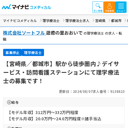
マイナビコメディカル
理学療法士
理学療法士求人
宮崎県
都城市
株式会社ソートフル
遊癒の里おおいで
の理学療法士 の求人・転
職
募集停止
理学療法士
【宮崎県／都城市】駅から徒歩圏内♪デイサ
ービス・訪問看護ステーションにて理学療法
士の募集です！
更新日：2024/08/07
求人番号：9138623
給与
【モデル年収】312万円〜332万円程度
【モデル月収】20.0万円〜24.0万円程度※諸手当込