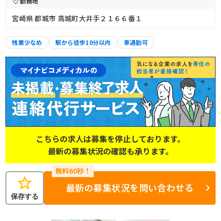
勤務地
宮崎県 都城市 高城町大井手２１６６番１
残業少なめ
駅から徒歩10分以内
車通勤可
こちらの求人は募集を停止しております。
最新の募集状況の確認も承ります。
star
最新の募集状況を問い合わせる
保存する