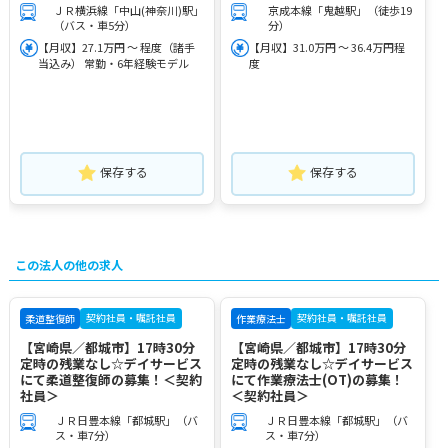
ＪＲ横浜線「中山(神奈川)駅」
京成本線「鬼越駅」（徒歩19
（バス・車5分）
分）
【月収】27.1万円 ～ 程度（諸手
【月収】31.0万円 ～ 36.4万円程
当込み） 常勤・6年経験モデル
度
保存する
保存する
この法人の他の求人
契約社員・嘱託社員
契約社員・嘱託社員
柔道整復師
作業療法士
【宮崎県／都城市】17時30分
【宮崎県／都城市】17時30分
定時の残業なし☆デイサービス
定時の残業なし☆デイサービス
にて柔道整復師の募集！＜契約
にて作業療法士(OT)の募集！
社員＞
＜契約社員＞
ＪＲ日豊本線「都城駅」（バ
ＪＲ日豊本線「都城駅」（バ
ス・車7分）
ス・車7分）