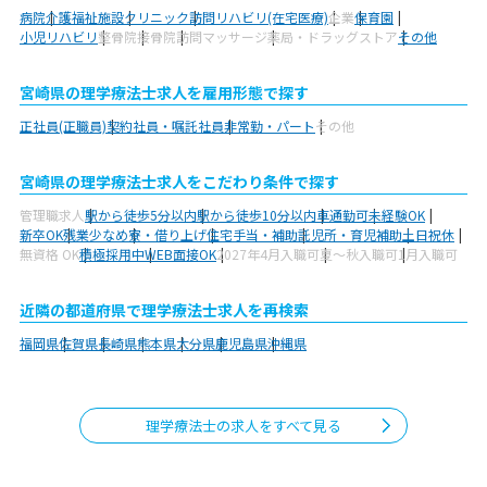
病院
介護福祉施設
クリニック
訪問リハビリ(在宅医療)
企業
保育園
小児リハビリ
整骨院
接骨院
訪問マッサージ
薬局・ドラッグストア
その他
宮崎県の理学療法士求人を雇用形態で探す
正社員(正職員)
契約社員・嘱託社員
非常勤・パート
その他
宮崎県の理学療法士求人をこだわり条件で探す
管理職求人
駅から徒歩5分以内
駅から徒歩10分以内
車通勤可
未経験OK
新卒OK
残業少なめ
寮・借り上げ
住宅手当・補助
託児所・育児補助
土日祝休
無資格 OK
積極採用中
WEB面接OK
2027年4月入職可
夏～秋入職可
1月入職可
近隣の都道府県で理学療法士求人を再検索
福岡県
佐賀県
長崎県
熊本県
大分県
鹿児島県
沖縄県
理学療法士の求人をすべて見る