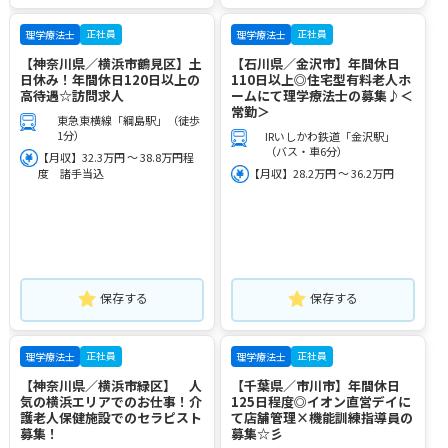
正社員
正社員
理学療法士
理学療法士
【神奈川県／横浜市鶴見区】土
【石川県／金沢市】年間休日
日休み！年間休日120日以上の
110日以上◎住宅型有料老人ホ
高待遇☆訪問求人
ームにて理学療法士の募集♪＜
常勤＞
東急東横線「綱島駅」（徒歩
1分）
IRいしかわ鉄道「金沢駅」
（バス・車6分）
【月収】32.3万円 ～ 38.8万円程
度 諸手当込
【月収】28.2万円 ～ 36.2万円
保存する
保存する
正社員
正社員
理学療法士
理学療法士
【神奈川県／横浜市緑区】 人
【千葉県／市川市】年間休日
気の横浜エリアでのお仕事！介
125日程度◎イオン直営デイに
護老人保健施設でのセラピスト
て店舗管理×機能訓練指導員の
募集！
募集☆彡