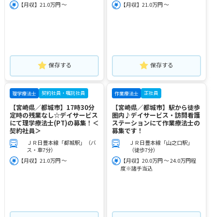
【月収】21.0万円 ～
【月収】21.0万円 ～
保存する
保存する
契約社員・嘱託社員
正社員
理学療法士
作業療法士
【宮崎県／都城市】17時30分
【宮崎県／都城市】駅から徒歩
定時の残業なし☆デイサービス
圏内♪デイサービス・訪問看護
にて理学療法士(PT)の募集！＜
ステーションにて作業療法士の
契約社員＞
募集です！
ＪＲ日豊本線「都城駅」（バ
ＪＲ日豊本線「山之口駅」
ス・車7分）
（徒歩7分）
【月収】21.0万円 ～
【月収】20.0万円 ～ 24.0万円程
度※諸手当込