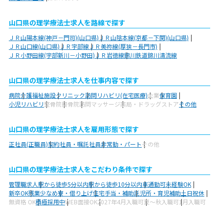
山口県の理学療法士求人を路線で探す
ＪＲ山陽本線(神戸－門司)(山口県)
ＪＲ山陰本線(京都－下関)(山口県)
ＪＲ山口線(山口県)
ＪＲ宇部線
ＪＲ美祢線(厚狭－長門市)
ＪＲ小野田線(宇部新川－小野田)
ＪＲ岩徳線
錦川鉄道錦川清流線
山口県の理学療法士求人を仕事内容で探す
病院
介護福祉施設
クリニック
訪問リハビリ(在宅医療)
企業
保育園
小児リハビリ
整骨院
接骨院
訪問マッサージ
薬局・ドラッグストア
その他
山口県の理学療法士求人を雇用形態で探す
正社員(正職員)
契約社員・嘱託社員
非常勤・パート
その他
山口県の理学療法士求人をこだわり条件で探す
管理職求人
駅から徒歩5分以内
駅から徒歩10分以内
車通勤可
未経験OK
新卒OK
残業少なめ
寮・借り上げ
住宅手当・補助
託児所・育児補助
土日祝休
無資格 OK
積極採用中
WEB面接OK
2027年4月入職可
夏～秋入職可
1月入職可