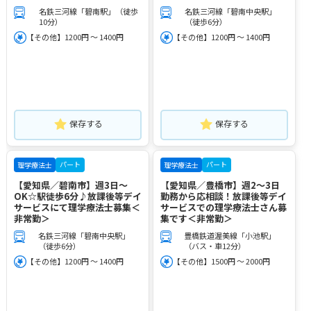
名鉄三河線「碧南駅」（徒歩
名鉄三河線「碧南中央駅」
10分）
（徒歩6分）
【その他】1200円 ～ 1400円
【その他】1200円 ～ 1400円
保存する
保存する
パート
パート
理学療法士
理学療法士
【愛知県／碧南市】週3日～
【愛知県／豊橋市】週2～3日
OK☆駅徒歩6分♪放課後等デイ
勤務から応相談！放課後等デイ
サービスにて理学療法士募集＜
サービスでの理学療法士さん募
非常勤＞
集です＜非常勤＞
名鉄三河線「碧南中央駅」
豊橋鉄道渥美線「小池駅」
（徒歩6分）
（バス・車12分）
【その他】1200円 ～ 1400円
【その他】1500円 ～ 2000円