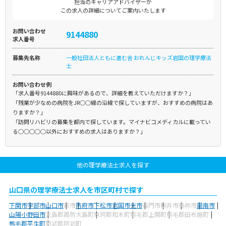
担当のキャリアアドバイザーが
この求人の詳細についてご案内いたします
お問い合わせ
9144880
求人番号
募集先名称
一般社団法人ともに進む舎 おれんじキッズ岩国の理学療法
士
お問い合わせ例
「求人番号9144880に興味があるので、詳細を教えていただけますか？」
「残業が少なめの病院をJR○○線の沿線で探していますが、おすすめの病院はあ
りますか？」
「訪問リハビリの募集を都内で探しています。マイナビコメディカルに載ってい
る○○○○○以外におすすめの求人はありますか？」
他の理学療法士求人を探す
山口県の理学療法士求人を市区町村で探す
下関市
宇部市
山口市
萩市
防府市
下松市
岩国市
光市
長門市
柳井市
美祢市
周南市
山陽小野田市
大島郡周防大島町
玖珂郡和木町
熊毛郡上関町
熊毛郡田布施町
熊毛郡平生町
阿武郡阿武町