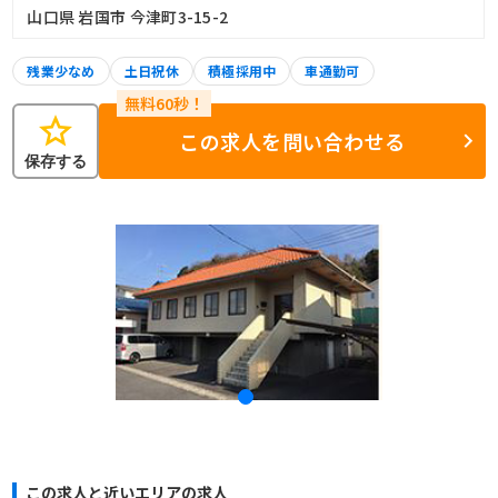
山口県 岩国市 今津町3-15-2
残業少なめ
土日祝休
積極採用中
車通勤可
star
この求人を問い合わせる
保存する
この求人と近いエリアの求人