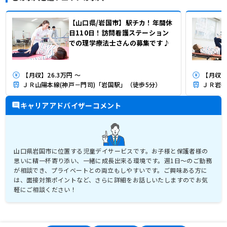
【山口県/岩国市】駅チカ！年間休
日110日！訪問看護ステーション
での理学療法士さんの募集です♪
【月収】26.3万円 ～
【月収】2
ＪＲ山陽本線(神戸－門司)「岩国駅」（徒歩5分）
ＪＲ岩徳
キャリアアドバイザーコメント
山口県岩国市に位置する児童デイサービスです。お子様と保護者様の
思いに精一杯寄り添い、一緒に成長出来る環境です。週1日～のご勤務
が相談でき、プライベートとの両立もしやすいです。ご興味ある方に
は、面接対策ポイントなど、さらに詳細をお話しいたしますのでお気
軽にご相談ください！