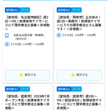
パート
パート
理学療法士
理学療法士
【愛知県／名古屋市緑区】週2
【愛知県／岡崎市】土日休み！
日～OK☆放課後等デイサービ
週1日～勤務可！放課後デイサ
スにて理学療法士募集＜非常勤
ービスでの理学療法士さん募集
＞
です！＜非常勤＞
名鉄名古屋本線「鳴海駅」
【その他】1600円 ～ 1800円
（徒歩6分）
【その他】1300円 ～ 1500円
保存する
保存する
パート
パート
理学療法士
理学療法士
【愛知県／碧南市】2026年7月
【愛知県／碧南市】週3日～
オープン予定☆放課後等デイサ
OK☆駅徒歩6分♪放課後等デイ
ービスにて理学療法士募集＜非
サービスにて理学療法士募集＜
常勤＞
非常勤＞