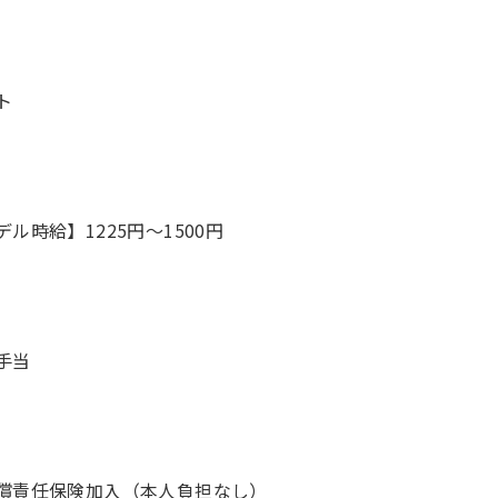
ト
デル時給】1225円〜1500円
手当
償責任保険加入（本人負担なし）