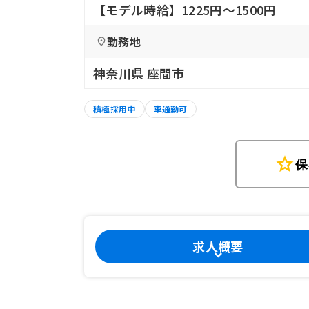
【モデル時給】1225円〜1500円
勤務地
神奈川県 座間市
積極採用中
車通勤可
star
保
求人概要