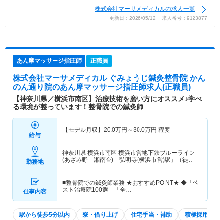
株式会社マーサメディカルの求人一覧
更新日：2026/05/12 求人番号：9123877
あん摩マッサージ指圧師
正職員
株式会社マーサメディカル ぐみょうじ鍼灸整骨院 かん
のん通り院
のあん摩マッサージ指圧師求人(正職員)
【神奈川県／横浜市南区】治療技術を磨い方にオススメ♪学べ
る環境が整っています！整骨院での鍼灸師
【モデル月収】
20.0
万円～
30.0
万円
程度
給与
神奈川県 横浜市南区
横浜市営地下鉄ブルーライン
(あざみ野－湘南台)「弘明寺(横浜市営)駅」（徒歩1
勤務地
分）京急本線「弘明寺(京急)駅」（徒歩6分）
■整骨院での鍼灸師業務 ★おすすめPOINT★ ◆「ベ
スト治療院100選」「全…
仕事内容
駅から徒歩5分以内
寮・借り上げ
住宅手当・補助
積極採用中