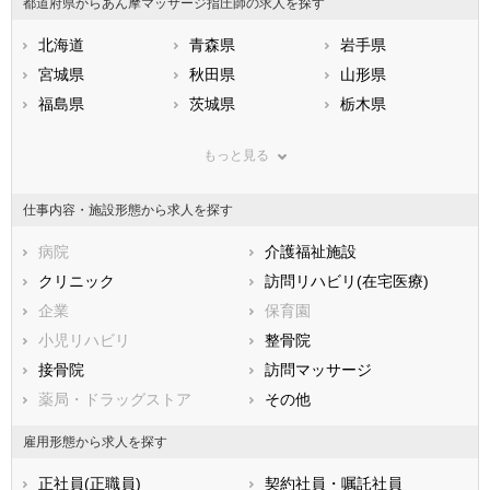
都道府県からあん摩マッサージ指圧師の求人を探す
北海道
青森県
岩手県
宮城県
秋田県
山形県
福島県
茨城県
栃木県
群馬県
埼玉県
千葉県
もっと見る
東京都
神奈川県
新潟県
山梨県
長野県
富山県
仕事内容・施設形態から求人を探す
石川県
福井県
岐阜県
静岡県
病院
愛知県
介護福祉施設
三重県
滋賀県
クリニック
京都府
訪問リハビリ(在宅医療)
大阪府
兵庫県
企業
奈良県
保育園
和歌山県
鳥取県
小児リハビリ
島根県
整骨院
岡山県
広島県
接骨院
山口県
訪問マッサージ
徳島県
香川県
薬局・ドラッグストア
愛媛県
その他
高知県
福岡県
佐賀県
長崎県
雇用形態から求人を探す
熊本県
大分県
宮崎県
正社員(正職員)
契約社員・嘱託社員
鹿児島県
沖縄県