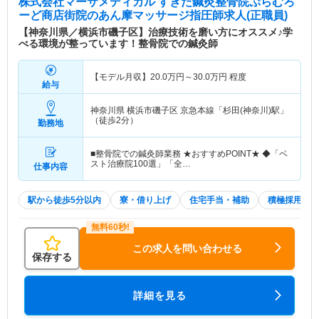
株式会社マーサメディカル すぎた鍼灸整骨院ぷらむろ
ーど商店街院
のあん摩マッサージ指圧師求人(正職員)
【神奈川県／横浜市磯子区】治療技術を磨い方にオススメ♪学
べる環境が整っています！整骨院での鍼灸師
【モデル月収】
20.0
万円～
30.0
万円
程度
給与
神奈川県 横浜市磯子区
京急本線「杉田(神奈川)駅」
（徒歩2分）
勤務地
■整骨院での鍼灸師業務 ★おすすめPOINT★ ◆「ベ
スト治療院100選」「全…
仕事内容
駅から徒歩5分以内
寮・借り上げ
住宅手当・補助
積極採用中
この求人を問い合わせる
保存する
詳細を見る