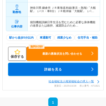
神奈川県 鎌倉市
ＪＲ東海道本線(東京－熱海)「大船
駅」（バス・車8分）ＪＲ根岸線「大船駅」（バ
勤務地
ス・車8分） 他
個別機能訓練日常生活を営むために必要な身体機能
の改善または維持、減退防止のため…
仕事内容
駅から徒歩5分以内
車通勤可
残業少なめ
住宅手当・補助
最新の募集状況を問い合わせる
保存する
詳細を見る
社会福祉法人桜栄福祉会の求人一覧
更新日：2025/10/28 求人番号：671821
1