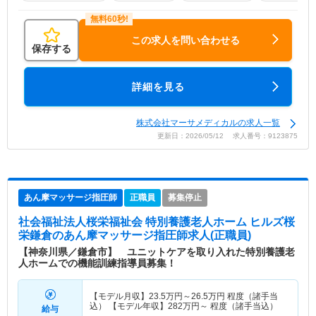
この求人を問い合わせる
保存する
詳細を見る
株式会社マーサメディカルの求人一覧
更新日：2026/05/12 求人番号：9123875
あん摩マッサージ指圧師
正職員
募集停止
社会福祉法人桜栄福祉会 特別養護老人ホーム ヒルズ桜
栄鎌倉
のあん摩マッサージ指圧師求人(正職員)
【神奈川県／鎌倉市】 ユニットケアを取り入れた特別養護老
人ホームでの機能訓練指導員募集！
【モデル月収】
23.5
万円～
26.5
万円
程度（諸手当
込） 【モデル年収】
282
万円～
程度（諸手当込）
給与