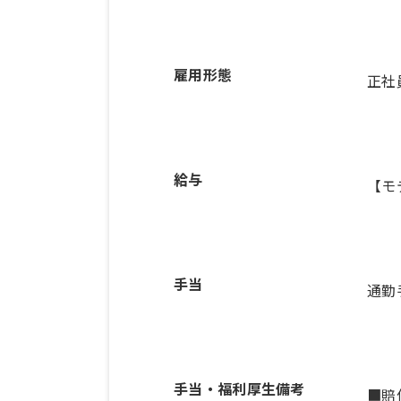
雇用形態
正社
給与
【モ
手当
通勤
手当・福利厚生備考
■賠