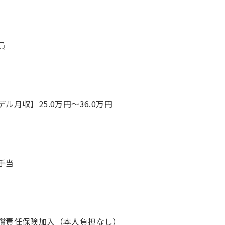
員
デル月収】25.0万円〜36.0万円
手当
償責任保険加入（本人負担なし）