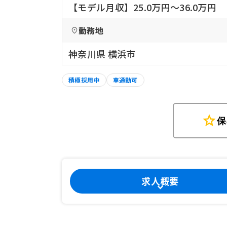
【モデル月収】25.0万円〜36.0万円
勤務地
神奈川県 横浜市
積極採用中
車通勤可
star
保
求人概要