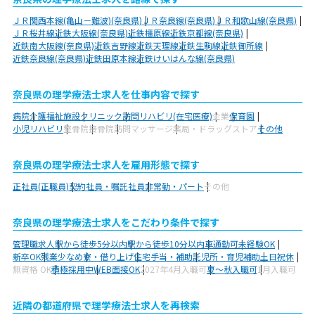
ＪＲ関西本線(亀山－難波)(奈良県)
ＪＲ奈良線(奈良県)
ＪＲ和歌山線(奈良県)
ＪＲ桜井線
近鉄大阪線(奈良県)
近鉄橿原線
近鉄京都線(奈良県)
近鉄南大阪線(奈良県)
近鉄吉野線
近鉄天理線
近鉄生駒線
近鉄御所線
近鉄奈良線(奈良県)
近鉄田原本線
近鉄けいはんな線(奈良県)
奈良県の理学療法士求人を仕事内容で探す
病院
介護福祉施設
クリニック
訪問リハビリ(在宅医療)
企業
保育園
小児リハビリ
整骨院
接骨院
訪問マッサージ
薬局・ドラッグストア
その他
奈良県の理学療法士求人を雇用形態で探す
正社員(正職員)
契約社員・嘱託社員
非常勤・パート
その他
奈良県の理学療法士求人をこだわり条件で探す
管理職求人
駅から徒歩5分以内
駅から徒歩10分以内
車通勤可
未経験OK
新卒OK
残業少なめ
寮・借り上げ
住宅手当・補助
託児所・育児補助
土日祝休
無資格 OK
積極採用中
WEB面接OK
2027年4月入職可
夏～秋入職可
1月入職可
近隣の都道府県で理学療法士求人を再検索