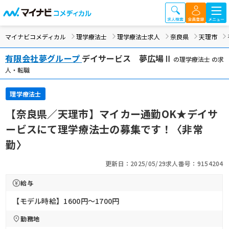
マイナビコメディカル
理学療法士
理学療法士求人
奈良県
天理市
有限会社夢グループ
デイサービス 夢広場Ⅱ
の理学療法士 の求
人・転職
理学療法士
【奈良県／天理市】マイカー通勤OK★デイサ
ービスにて理学療法士の募集です！〈非常
勤〉
更新日：2025/05/29
求人番号：9154204
給与
【モデル時給】1600円〜1700円
勤務地