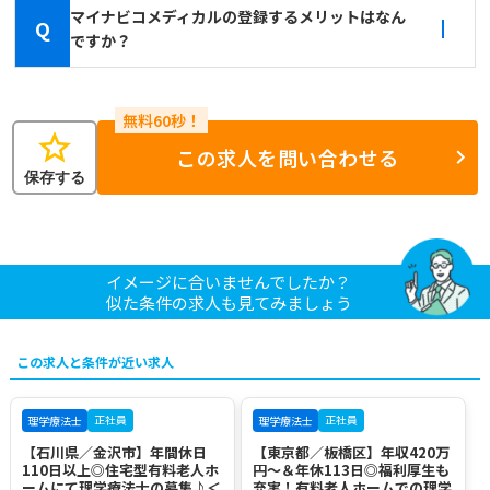
マイナビコメディカルの登録するメリットはなん
Q
ですか？
star
この求人を問い合わせる
保存する
イメージに合いませんでしたか？
似た条件の求人も見てみましょう
この求人と条件が近い求人
正社員
正社員
理学療法士
理学療法士
【石川県／金沢市】年間休日
【東京都／板橋区】年収420万
110日以上◎住宅型有料老人ホ
円～＆年休113日◎福利厚生も
ームにて理学療法士の募集♪＜
充実！有料老人ホームでの理学