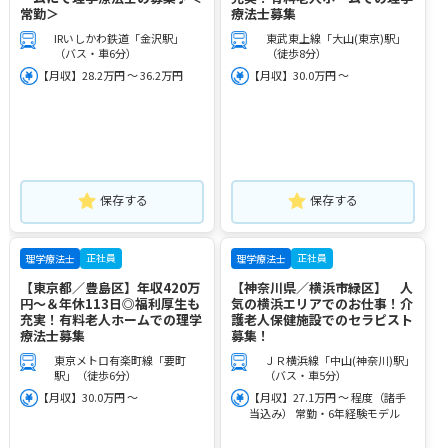
常勤＞
療法士募集
IRいしかわ鉄道「金沢駅」
東武東上線「大山(東京)駅」
（バス・車6分）
（徒歩8分）
【月収】28.2万円 ～ 36.2万円
【月収】30.0万円 ～
保存する
保存する
正社員
正社員
理学療法士
理学療法士
【東京都／豊島区】年収420万
【神奈川県／横浜市緑区】 人
円～＆年休113日◎福利厚生も
気の横浜エリアでのお仕事！介
充実！有料老人ホームでの理学
護老人保健施設でのセラピスト
療法士募集
募集！
東京メトロ有楽町線「要町
ＪＲ横浜線「中山(神奈川)駅」
駅」（徒歩6分）
（バス・車5分）
【月収】30.0万円 ～
【月収】27.1万円 ～ 程度（諸手
当込み） 常勤・6年経験モデル