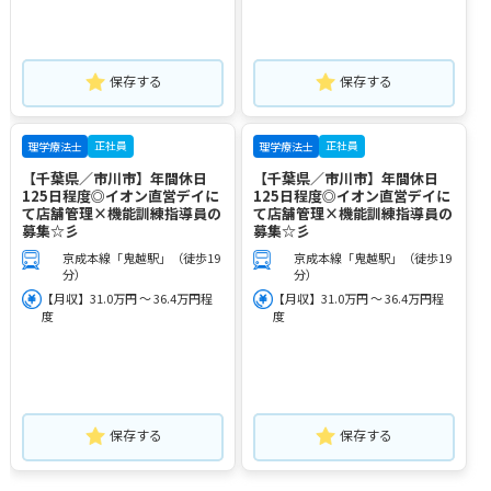
保存する
保存する
正社員
正社員
理学療法士
理学療法士
【千葉県／市川市】年間休日
【千葉県／市川市】年間休日
125日程度◎イオン直営デイに
125日程度◎イオン直営デイに
て店舗管理×機能訓練指導員の
て店舗管理×機能訓練指導員の
募集☆彡
募集☆彡
京成本線「鬼越駅」（徒歩19
京成本線「鬼越駅」（徒歩19
分）
分）
【月収】31.0万円 ～ 36.4万円程
【月収】31.0万円 ～ 36.4万円程
度
度
保存する
保存する