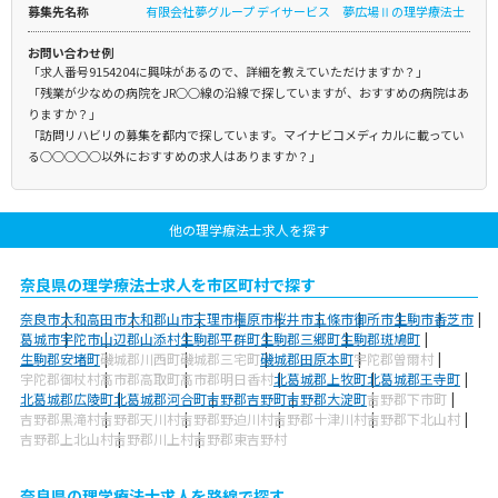
募集先名称
有限会社夢グループ デイサービス 夢広場Ⅱの理学療法士
お問い合わせ例
「求人番号9154204に興味があるので、詳細を教えていただけますか？」
「残業が少なめの病院をJR○○線の沿線で探していますが、おすすめの病院はあ
りますか？」
「訪問リハビリの募集を都内で探しています。マイナビコメディカルに載ってい
る○○○○○以外におすすめの求人はありますか？」
他の理学療法士求人を探す
奈良県の理学療法士求人を市区町村で探す
奈良市
大和高田市
大和郡山市
天理市
橿原市
桜井市
五條市
御所市
生駒市
香芝市
葛城市
宇陀市
山辺郡山添村
生駒郡平群町
生駒郡三郷町
生駒郡斑鳩町
生駒郡安堵町
磯城郡川西町
磯城郡三宅町
磯城郡田原本町
宇陀郡曽爾村
宇陀郡御杖村
高市郡高取町
高市郡明日香村
北葛城郡上牧町
北葛城郡王寺町
北葛城郡広陵町
北葛城郡河合町
吉野郡吉野町
吉野郡大淀町
吉野郡下市町
吉野郡黒滝村
吉野郡天川村
吉野郡野迫川村
吉野郡十津川村
吉野郡下北山村
吉野郡上北山村
吉野郡川上村
吉野郡東吉野村
奈良県の理学療法士求人を路線で探す