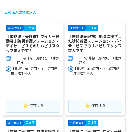
この法人の他の求人
正社員
正社員
言語聴覚士
作業療法士
【奈良県／天理市】マイカー通
【奈良県天理市】地域に根ざし
勤可♪訪問看護ステーション・
た訪問看護ステーション・デイ
デイサービスでのリハビリスタ
サービスでのリハビリスタッフ
ッフ求人です！
求人です！
ＪＲ桜井線「長柄駅」（徒歩
ＪＲ桜井線「長柄駅」（徒歩
17分）
17分）
【月収】28.0万円 ～ 37.0万円程
【月収】28.0万円 ～ 37.0万円程
度※諸手当込
度※諸手当込
保存する
保存する
正社員
正社員
理学療法士
言語聴覚士
【奈良県天理市】訪問看護ステ
【奈良県／天理市】マイカー通