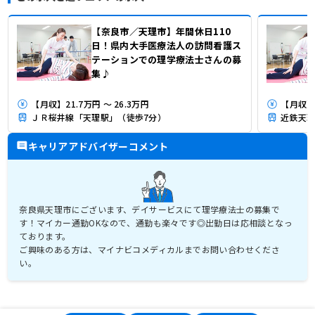
【奈良市／天理市】年間休日110
日！県内大手医療法人の訪問看護ス
テーションでの理学療法士さんの募
集♪
【月収】21.7万円 ～ 26.3万円
【月収】
ＪＲ桜井線「天理駅」（徒歩7分）
近鉄天理
キャリアアドバイザーコメント
奈良県天理市にございます、デイサービスにて理学療法士の募集で
す！マイカー通勤OKなので、通勤も楽々です◎出勤日は応相談となっ
ております。
ご興味のある方は、マイナビコメディカルまでお問い合わせくださ
い。