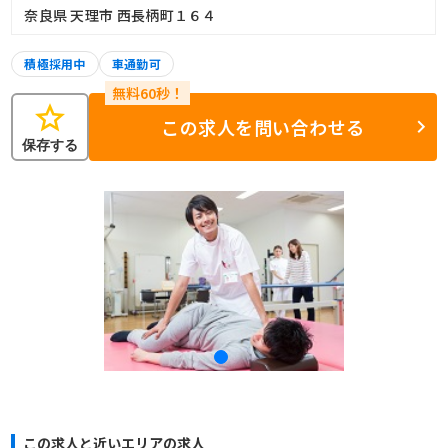
奈良県 天理市 西長柄町１６４
積極採用中
車通勤可
star
この求人を問い合わせる
保存する
この求人と近いエリアの求人