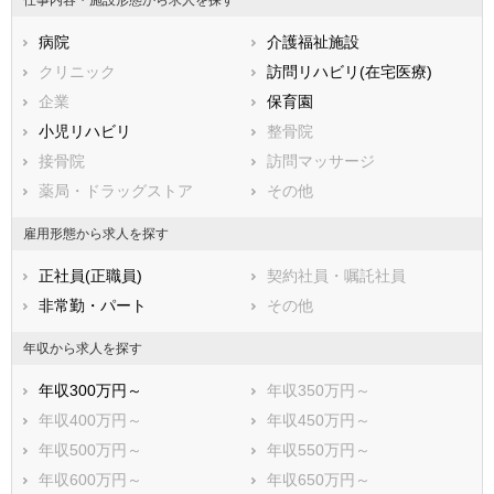
仕事内容・施設形態から求人を探す
宇陀郡曽爾村
宇陀郡御杖村
病院
介護福祉施設
高市郡高取町
高市郡明日香村
クリニック
訪問リハビリ(在宅医療)
北葛城郡上牧町
北葛城郡王寺町
企業
保育園
北葛城郡広陵町
北葛城郡河合町
小児リハビリ
整骨院
吉野郡吉野町
吉野郡大淀町
接骨院
訪問マッサージ
吉野郡下市町
吉野郡黒滝村
薬局・ドラッグストア
その他
吉野郡天川村
吉野郡野迫川村
吉野郡十津川村
吉野郡下北山村
雇用形態から求人を探す
吉野郡上北山村
吉野郡川上村
正社員(正職員)
契約社員・嘱託社員
吉野郡東吉野村
非常勤・パート
その他
年収から求人を探す
年収300万円～
年収350万円～
年収400万円～
年収450万円～
年収500万円～
年収550万円～
年収600万円～
年収650万円～