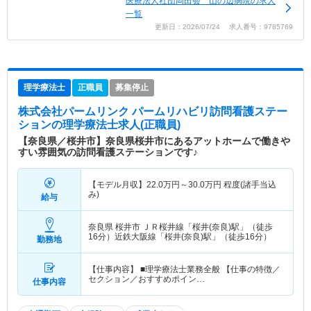
医療法人社団岡田会 山の辺病院の求人
一覧
更新日：2026/07/24 求人番号：9785769
理学療法士
正職員
募集停止
株式会社パームリンク パームリハビリ訪問看護ステー
ション
の理学療法士求人(正職員)
【奈良県／桜井市】奈良県桜井市にあるアットホームで働きや
すい雰囲気の訪問看護ステーションです♪
【モデル月収】
22.0
万円～
30.0
万円
程度(諸手当込
み)
給与
奈良県 桜井市
ＪＲ桜井線「桜井(奈良)駅」（徒歩
16分）近鉄大阪線「桜井(奈良)駅」（徒歩16分）
勤務地
【仕事内容】 ■理学療法士業務全般 【仕事の特徴／
セクション／おすすめポイン…
仕事内容