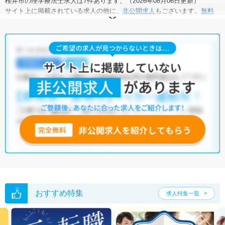
桜井市の理学療法士求人は7件あります。（2026年08月06日更新）
サイト上に掲載されている求人の他に、
非公開求人
もございます。
無料
転職支援サービス
にお申し込みいただくと、全求人からご希望条件に合
う求人を提案させていただきます。
桜井市の理学療法士求人では以下のような条件が人気です。
・
積極採用中
・
新卒OK
・
残業少なめ
・
正社員(正職員)
・
病
院
・
介護福祉施設
・
訪問リハビリ(在宅医療)
・
小児リハビリ
・
保
育園
他の条件でも人気の求人がございますので、「こだわり条件」から検索
いただくか、お気軽にお問い合わせください。
全国の理学療法士求人
から検索いただくことも可能です。
無料転職支援サービス
にお申し込みいただくと、ご希望条件をヒアリン
グした上で求人をご提案いたします。
ご希望条件がまだ定まっていない方は
人気の希望条件をピックアップし
た求人特集
をぜひご活用ください。
転職支援の他、情報収集や募集状況の確認も、お気軽にご相談くださ
い。
おすすめ特集
求人特集一覧