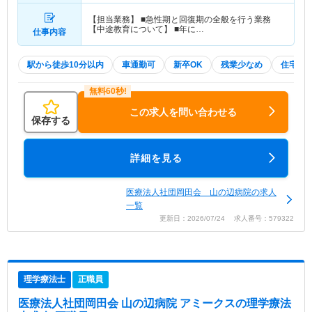
【担当業務】 ■急性期と回復期の全般を行う業務
【中途教育について】 ■年に…
仕事内容
駅から徒歩10分以内
車通勤可
新卒OK
残業少なめ
住宅手
この求人を問い合わせる
保存する
詳細を見る
医療法人社団岡田会 山の辺病院の求人
一覧
更新日：2026/07/24 求人番号：579322
理学療法士
正職員
医療法人社団岡田会 山の辺病院 アミークス
の理学療法