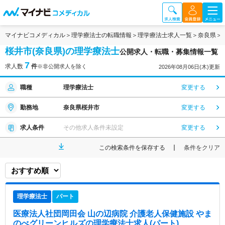
マイナビコメディカル
理学療法士の転職情報
理学療法士求人一覧
奈良県
桜井市(奈良県)の理学療法士
公開求人・転職・募集情報一覧
7
求人数
件
※非公開求人を除く
2026年08月06日(木)更新
職種
理学療法士
変更する
勤務地
奈良県桜井市
変更する
求人条件
その他求人条件未設定
変更する
この検索条件を保存する
条件をクリア
理学療法士
パート
医療法人社団岡田会 山の辺病院 介護老人保健施設 やま
のべグリーンヒルズ
の理学療法士求人(パート)