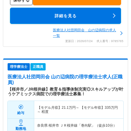
保存する
詳細を見る
医療法人社団岡田会 山の辺病院の求人
一覧
更新日：2026/07/24 求人番号：9785765
理学療法士
正職員
医療法人社団岡田会 山の辺病院
の理学療法士求人(正職
員)
【桜井市／JR桜井線】教育＆指導体制充実◎スキルアップが叶
うケアミックス病院での理学療法士募集！
【モデル月収】
21.1
万円～
【モデル年収】
335
万円
～
程度
給与
奈良県 桜井市
ＪＲ桜井線「巻向駅」（徒歩10分）
勤務地