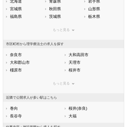
北海道
青森県
岩手県
宮城県
秋田県
山形県
福島県
茨城県
栃木県
群馬県
埼玉県
千葉県
もっと見る
東京都
神奈川県
新潟県
山梨県
長野県
富山県
市区町村から理学療法士の求人を探す
石川県
福井県
岐阜県
静岡県
奈良市
愛知県
大和高田市
三重県
滋賀県
大和郡山市
京都府
天理市
大阪府
兵庫県
橿原市
奈良県
桜井市
和歌山県
鳥取県
五條市
島根県
御所市
岡山県
もっと見る
広島県
生駒市
山口県
香芝市
徳島県
香川県
葛城市
愛媛県
宇陀市
高知県
近隣で公開求人が多い駅はこちら
福岡県
山辺郡山添村
佐賀県
生駒郡平群町
長崎県
熊本県
生駒郡三郷町
巻向
大分県
生駒郡斑鳩町
桜井(奈良)
宮崎県
鹿児島県
生駒郡安堵町
長谷寺
沖縄県
磯城郡川西町
大福
磯城郡三宅町
磯城郡田原本町