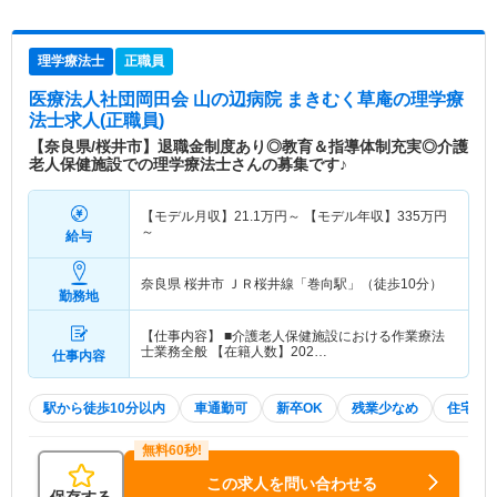
理学療法士
正職員
医療法人社団岡田会 山の辺病院 まきむく草庵
の理学療
法士求人(正職員)
【奈良県/桜井市】退職金制度あり◎教育＆指導体制充実◎介護
老人保健施設での理学療法士さんの募集です♪
【モデル月収】
21.1
万円～
【モデル年収】
335
万円
～
給与
奈良県 桜井市
ＪＲ桜井線「巻向駅」（徒歩10分）
勤務地
【仕事内容】 ■介護老人保健施設における作業療法
士業務全般 【在籍人数】202…
仕事内容
駅から徒歩10分以内
車通勤可
新卒OK
残業少なめ
住宅手
この求人を問い合わせる