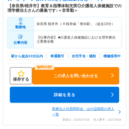
【奈良県/桜井市】教育＆指導体制充実◎介護老人保健施設での
理学療法士さんの募集です♪＜非常勤＞
奈良県 桜井市
ＪＲ桜井線「巻向駅」（徒歩10分）
勤務地
【仕事内容】 ■介護老人保健施設における理学療法
士業務全般
仕事内容
駅から徒歩10分以内
車通勤可
住宅手当・補助
積極採用中
この求人を問い合わせる
保存する
詳細を見る
医療法人社団岡田会 山の辺病院の求人
一覧
更新日：2026/07/28 求人番号：10272634