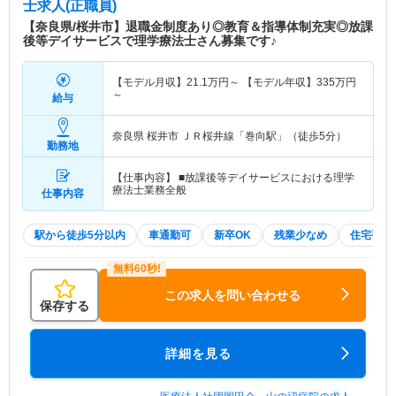
士求人(正職員)
【奈良県/桜井市】退職金制度あり◎教育＆指導体制充実◎放課
後等デイサービスで理学療法士さん募集です♪
【モデル月収】
21.1
万円～
【モデル年収】
335
万円
～
給与
奈良県 桜井市
ＪＲ桜井線「巻向駅」（徒歩5分）
勤務地
【仕事内容】 ■放課後等デイサービスにおける理学
療法士業務全般
仕事内容
駅から徒歩5分以内
車通勤可
新卒OK
残業少なめ
住宅手当
この求人を問い合わせる
保存する
詳細を見る