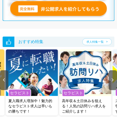
無料転職支援サービス
にお申し込みいただくと、ご希望条件をヒアリン
グした上で求人をご提案いたします。
ご希望条件がまだ定まっていない方は
人気の希望条件をピックアップし
た求人特集
をぜひご活用ください。
転職支援の他、情報収集や募集状況の確認も、お気軽にご相談くださ
い。
おすすめ特集
求人特集一覧
セラピスト
セラピスト
夏入職求人増加中！魅力的
高年収＆土日休みを狙え
なセラピスト求人は早いも
る！人気の訪問リハ求人を
の勝ちです！
ご紹介します！