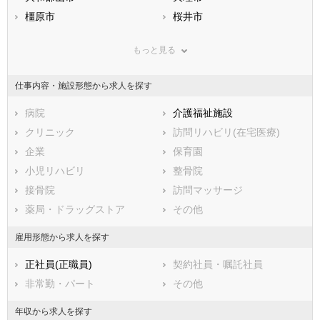
兵庫県
橿原市
奈良県
桜井市
和歌山県
鳥取県
五條市
島根県
御所市
岡山県
もっと見る
広島県
生駒市
山口県
香芝市
徳島県
香川県
葛城市
愛媛県
宇陀市
高知県
仕事内容・施設形態から求人を探す
福岡県
山辺郡山添村
佐賀県
生駒郡平群町
長崎県
熊本県
生駒郡三郷町
病院
大分県
生駒郡斑鳩町
介護福祉施設
宮崎県
鹿児島県
生駒郡安堵町
クリニック
沖縄県
磯城郡川西町
訪問リハビリ(在宅医療)
磯城郡三宅町
企業
磯城郡田原本町
保育園
宇陀郡曽爾村
小児リハビリ
宇陀郡御杖村
整骨院
高市郡高取町
接骨院
高市郡明日香村
訪問マッサージ
北葛城郡上牧町
薬局・ドラッグストア
北葛城郡王寺町
その他
北葛城郡広陵町
北葛城郡河合町
雇用形態から求人を探す
吉野郡吉野町
吉野郡大淀町
正社員(正職員)
契約社員・嘱託社員
吉野郡下市町
吉野郡黒滝村
非常勤・パート
その他
吉野郡天川村
吉野郡野迫川村
吉野郡十津川村
吉野郡下北山村
年収から求人を探す