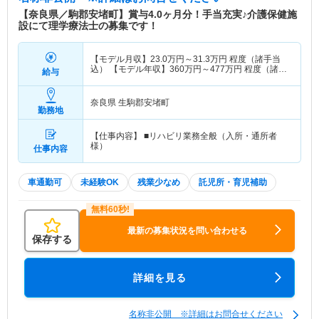
【奈良県／駒郡安堵町】賞与4.0ヶ月分！手当充実♪介護保健施
設にて理学療法士の募集です！
【モデル月収】
23.0
万円～
31.3
万円
程度（諸手当
込） 【モデル年収】
360
万円～
477
万円
程度（諸手
給与
当込）
奈良県 生駒郡安堵町
勤務地
【仕事内容】 ■リハビリ業務全般（入所・通所者
様）
仕事内容
車通勤可
未経験OK
残業少なめ
託児所・育児補助
最新の募集状況を問い合わせる
保存する
詳細を見る
名称非公開 ※詳細はお問合せください