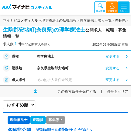
マイナビコメディカル
理学療法士の転職情報
理学療法士求人一覧
奈良県
生駒郡安堵町(奈良県)の理学療法士
公開求人・転職・募集
情報一覧
1
求人数
件
※非公開求人を除く
2026年08月09日(日)更新
職種
理学療法士
変更する
勤務地
奈良県生駒郡安堵町
変更する
求人条件
その他求人条件未設定
変更する
この検索条件を保存する
条件をクリア
理学療法士
正職員
募集停止
名称非公開
※詳細はお問合せください