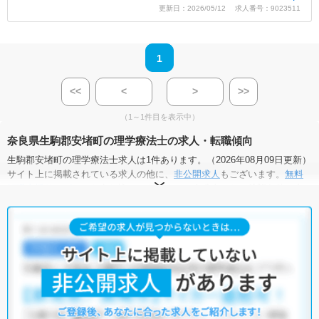
更新日：2026/05/12 求人番号：9023511
1
<<
<
>
>>
（1～1件目を表示中）
奈良県生駒郡安堵町の理学療法士の求人・転職傾向
生駒郡安堵町の理学療法士求人は1件あります。（2026年08月09日更新）
サイト上に掲載されている求人の他に、
非公開求人
もございます。
無料
転職支援サービス
にお申し込みいただくと、全求人からご希望条件に合
う求人を提案させていただきます。
生駒郡安堵町の理学療法士求人では以下のような条件が人気です。
・
残業少なめ
・
託児所・育児補助あり
・
未経験OK
・
正社員(正職
員)
・
介護福祉施設
他の条件でも人気の求人がございますので、「こだわり条件」から検索
いただくか、お気軽にお問い合わせください。
全国の理学療法士求人
から検索いただくことも可能です。