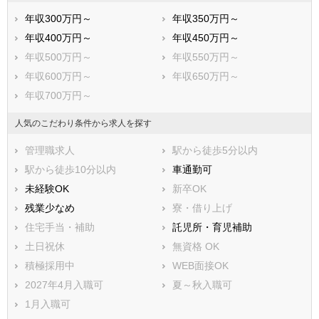
吉野郡上北山村
吉野郡川上村
年収300万円～
年収350万円～
吉野郡東吉野村
年収400万円～
年収450万円～
年収500万円～
年収550万円～
年収600万円～
年収650万円～
年収700万円～
人気のこだわり条件から求人を探す
管理職求人
駅から徒歩5分以内
駅から徒歩10分以内
車通勤可
未経験OK
新卒OK
残業少なめ
寮・借り上げ
住宅手当・補助
託児所・育児補助
土日祝休
無資格 OK
積極採用中
WEB面接OK
2027年4月入職可
夏～秋入職可
1月入職可