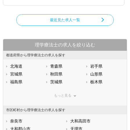
最近見た求人一覧
理学療法士の求人を絞り込む
都道府県から理学療法士の求人を探す
北海道
青森県
岩手県
宮城県
秋田県
山形県
福島県
茨城県
栃木県
群馬県
埼玉県
千葉県
もっと見る
東京都
神奈川県
新潟県
山梨県
長野県
富山県
市区町村から理学療法士の求人を探す
石川県
福井県
岐阜県
静岡県
奈良市
愛知県
大和高田市
三重県
滋賀県
大和郡山市
京都府
天理市
大阪府