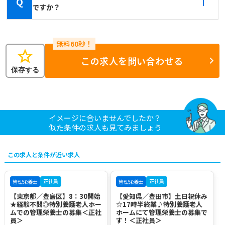
Q
ですか？
star
この求人を問い合わせる
保存する
イメージに合いませんでしたか？
似た条件の求人も見てみましょう
この求人と条件が近い求人
正社員
正社員
管理栄養士
管理栄養士
【東京都／豊島区】8：30開始
【愛知県／豊田市】土日祝休み
★経験不問◎特別養護老人ホー
☆17時半終業♪特別養護老人
ムでの管理栄養士の募集＜正社
ホームにて管理栄養士の募集で
員＞
す！＜正社員＞