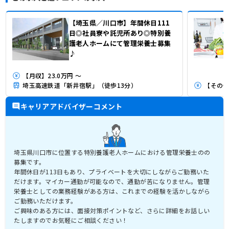
【埼玉県／川口市】年間休日111
日◎社員寮や託児所あり◎特別養
護老人ホームにて管理栄養士募集
♪
【月収】23.0万円 ～
埼玉高速鉄道「新井宿駅」（徒歩13分）
【その他】
キャリアアドバイザーコメント
埼玉県川口市に位置する特別養護老人ホームにおける管理栄養士のの
募集です。
年間休日が113日もあり、プライベートを大切にしながらご勤務いた
だけます。マイカー通勤が可能なので、通勤が苦になりません。管理
栄養士としての業務経験がある方は、これまでの経験を活かしながら
ご勤務いただけます。
ご興味のある方には、面接対策ポイントなど、さらに詳細をお話しい
たしますのでお気軽にご相談ください！