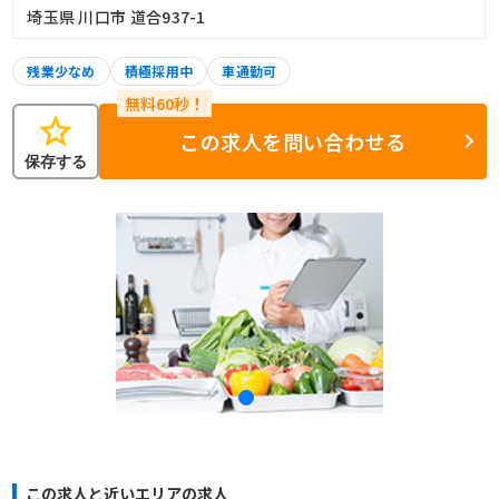
埼玉県 川口市 道合937-1
残業少なめ
積極採用中
車通勤可
star
この求人を問い合わせる
保存する
この求人と近いエリアの求人