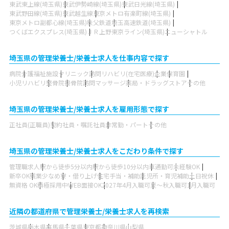
東武東上線(埼玉県)
東武伊勢崎線(埼玉県)
東武日光線(埼玉県)
東武野田線(埼玉県)
東武越生線
東京メトロ有楽町線(埼玉県)
東京メトロ副都心線(埼玉県)
秩父鉄道
埼玉高速鉄道(埼玉県)
つくばエクスプレス(埼玉県)
ＪＲ上野東京ライン(埼玉県)
ニューシャトル
埼玉県の管理栄養士/栄養士求人を仕事内容で探す
病院
介護福祉施設
クリニック
訪問リハビリ(在宅医療)
企業
保育園
小児リハビリ
整骨院
接骨院
訪問マッサージ
薬局・ドラッグストア
その他
埼玉県の管理栄養士/栄養士求人を雇用形態で探す
正社員(正職員)
契約社員・嘱託社員
非常勤・パート
その他
埼玉県の管理栄養士/栄養士求人をこだわり条件で探す
管理職求人
駅から徒歩5分以内
駅から徒歩10分以内
車通勤可
未経験OK
新卒OK
残業少なめ
寮・借り上げ
住宅手当・補助
託児所・育児補助
土日祝休
無資格 OK
積極採用中
WEB面接OK
2027年4月入職可
夏～秋入職可
1月入職可
近隣の都道府県で管理栄養士/栄養士求人を再検索
茨城県
栃木県
群馬県
千葉県
東京都
神奈川県
山梨県