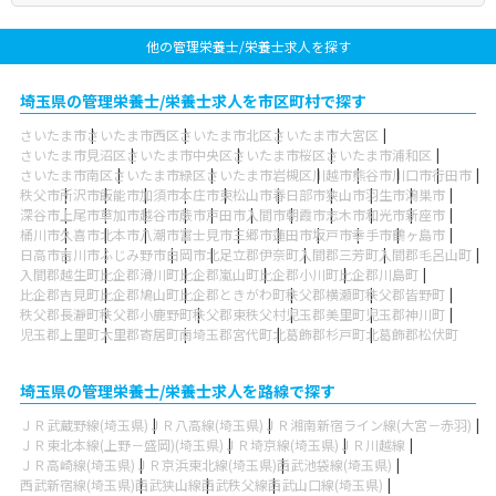
他の管理栄養士/栄養士求人を探す
埼玉県の管理栄養士/栄養士求人を市区町村で探す
さいたま市
さいたま市西区
さいたま市北区
さいたま市大宮区
さいたま市見沼区
さいたま市中央区
さいたま市桜区
さいたま市浦和区
さいたま市南区
さいたま市緑区
さいたま市岩槻区
川越市
熊谷市
川口市
行田市
秩父市
所沢市
飯能市
加須市
本庄市
東松山市
春日部市
狭山市
羽生市
鴻巣市
深谷市
上尾市
草加市
越谷市
蕨市
戸田市
入間市
朝霞市
志木市
和光市
新座市
桶川市
久喜市
北本市
八潮市
富士見市
三郷市
蓮田市
坂戸市
幸手市
鶴ヶ島市
日高市
吉川市
ふじみ野市
白岡市
北足立郡伊奈町
入間郡三芳町
入間郡毛呂山町
入間郡越生町
比企郡滑川町
比企郡嵐山町
比企郡小川町
比企郡川島町
比企郡吉見町
比企郡鳩山町
比企郡ときがわ町
秩父郡横瀬町
秩父郡皆野町
秩父郡長瀞町
秩父郡小鹿野町
秩父郡東秩父村
児玉郡美里町
児玉郡神川町
児玉郡上里町
大里郡寄居町
南埼玉郡宮代町
北葛飾郡杉戸町
北葛飾郡松伏町
埼玉県の管理栄養士/栄養士求人を路線で探す
ＪＲ武蔵野線(埼玉県)
ＪＲ八高線(埼玉県)
ＪＲ湘南新宿ライン線(大宮－赤羽)
ＪＲ東北本線(上野－盛岡)(埼玉県)
ＪＲ埼京線(埼玉県)
ＪＲ川越線
ＪＲ高崎線(埼玉県)
ＪＲ京浜東北線(埼玉県)
西武池袋線(埼玉県)
西武新宿線(埼玉県)
西武狭山線
西武秩父線
西武山口線(埼玉県)