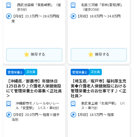
西武池袋線「東長崎駅」（徒
名鉄三河線「若林(愛知)駅」
歩5分）
（徒歩25分）
【月収】23.3万円 ～ 28.6万円程
【月収】18.8万円 ～ 24.8万円
度
保存する
保存する
正社員
正社員
管理栄養士
管理栄養士
【沖縄県／那覇市】年間休日
【埼玉県／坂戸市】福利厚生充
125日あり♪介護老人保健施設
実◆介護老人保健施設における
にて管理栄養士の募集＜正社員
管理栄養士のお仕事です♪＜正
＞
社員＞
沖縄都市モノレールゆいレー
東武東上線「北坂戸駅」（バ
ル「安里駅」（バス・車6分）
ス・車7分）
【月収】20.0万円 ～ 程度※諸手
【月収】18.5万円 ～ 程度
当別