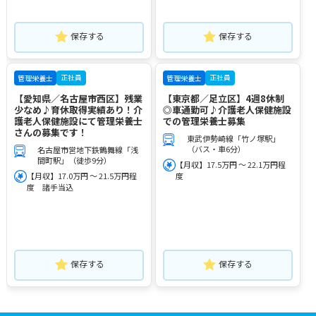
保存する
保存する
正社員
正社員
管理栄養士
管理栄養士
【愛知県／名古屋市西区】残業
【東京都／足立区】4週8休制
少なめ♪育休取得実績あり！介
◎車通勤可♪介護老人保健施設
護老人保健施設にて管理栄養士
での管理栄養士募集
さんの募集です！
東武伊勢崎線「竹ノ塚駅」
（バス・車6分）
名古屋市営地下鉄鶴舞線「浅
間町駅」（徒歩9分）
【月収】17.5万円 ～ 22.1万円程
【月収】17.0万円 ～ 21.5万円程
度
度 諸手当込
保存する
保存する