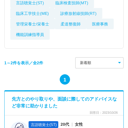
言語聴覚士(ST)
臨床検査技師(MT)
臨床工学技士(ME)
診療放射線技師(RT)
管理栄養士/栄養士
柔道整復師
医療事務
機能訓練指導員
1～2件を表示／全2件
1
先方とのやり取りや、面談に際してのアドバイスな
ど非常に助かりました
回答日：2023/10/26
20代
女性
言語聴覚士(ST)