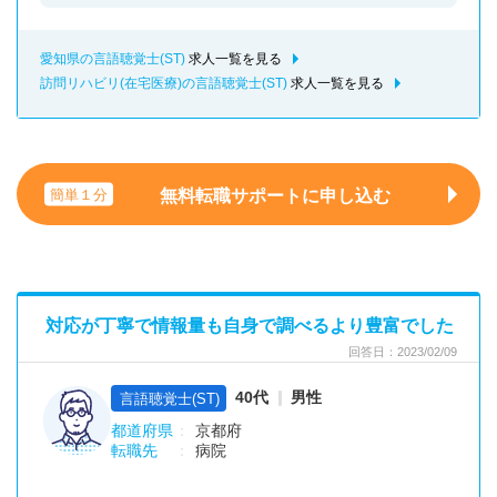
愛知県の言語聴覚士(ST)
求人一覧を見る
訪問リハビリ(在宅医療)の言語聴覚士(ST)
求人一覧を見る
無料転職サポートに申し込む
簡単１分
対応が丁寧で情報量も自身で調べるより豊富でした
回答日：2023/02/09
40代
男性
言語聴覚士(ST)
都道府県
京都府
転職先
病院