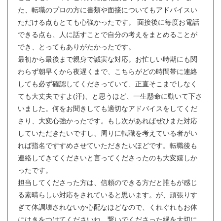
た、転職のプロの方に書類や面接についてもアドバイスい
ただける点もとても心強かったです。 面接後に毎度お電話
できる点も、人に話すことで自分の考えをまとめることが
でき、とってもありがたかったです。
最初から最後まで親身で誠実な対応。お忙しい時期にも関
わらず朝早くから夜遅くまで、こちらがどの時間帯に連絡
しても必ず確認してくださっていて、正直そこまでしなく
ても大丈夫ですよ(汗)、と思うほど、一生懸命に動いて下さ
いました。何をお聞きしても適切なアドバイスをしてくだ
さり、大変心強かったです。もし次があればぜひまた対応
していただきたいですし、周りに転職を考えている者がい
れば指名ですすめさせていただきたいほどです。転職後も
連絡してきてくださいと言ってくださったのも大変嬉しか
ったです。
担当してくださった方は、信頼のできる方だと誰もが感じ
る素晴らしい対応をされていると思います。が、頑張りす
ぎて体調壊されないか心配なほどなので、くれぐれもお体
にはきをつけてくださいね。繋いでくださった縁を大切に