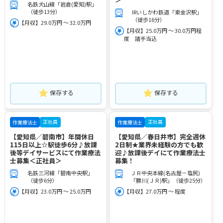
名鉄犬山線「岩倉(愛知)駅」
（徒歩13分）
IRいしかわ鉄道「東金沢駅」
（徒歩16分）
【月収】29.0万円 ～ 32.0万円
【月収】25.0万円 ～ 30.0万円程
度 諸手当込
保存する
保存する
正社員
正社員
作業療法士
作業療法士
【愛知県／碧南市】年間休日
【愛知県／春日井市】完全週休
115日以上☆駅徒歩6分♪放課
2日制★業界未経験の方でも歓
後等デイサービスにて作業療法
迎♪放課後デイにて作業療法士
士募集＜正社員＞
募集！
名鉄三河線「碧南中央駅」
ＪＲ中央本線(名古屋－塩尻)
（徒歩6分）
「勝川(ＪＲ)駅」（徒歩25分）
【月収】23.0万円 ～ 25.0万円
【月収】27.0万円 ～ 程度