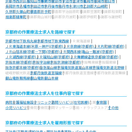
京都市西京区
福知山市
舞鶴市
綾部市
宇治市
宮津市
亀岡市
城陽市
向日市
長岡京市
八幡市
京田辺市
京丹後市
南丹市
木津川市
乙訓郡大山崎町
久世郡久御山町
綴喜郡井手町
綴喜郡宇治田原町
相楽郡笠置町
相楽郡和束町
相楽郡精華町
相楽郡南山城村
船井郡京丹波町
与謝郡伊根町
与謝郡与謝野町
京都府の作業療法士求人を路線で探す
京都市地下鉄烏丸線
京都市地下鉄東西線
ＪＲ東海道線
ＪＲ東海道本線(米原－神戸)(京都府)
ＪＲ奈良線(京都府)
ＪＲ片町線(京都府)
ＪＲ山陰本線(京都－下関)(京都府)
ＪＲ関西本線(亀山－難波)(京都府)
ＪＲ湖西線(京都府)
ＪＲ福知山線(京都府)
ＪＲ舞鶴線
近鉄京都線(京都府)
京阪本線(京都府)
京阪宇治線
京阪京津線(京都府)
京阪鴨東線
京阪鋼索線
阪急京都本線(京都府)
阪急嵐山線
京福電気鉄道嵐山本線
京福電気鉄道北野線
嵯峨野観光鉄道
京都丹後鉄道宮福線
京都丹後鉄道宮豊線
京都丹後鉄道宮舞線
叡山電鉄鞍馬線
叡山電鉄叡山本線
京都府の作業療法士求人を仕事内容で探す
病院
介護福祉施設
クリニック
訪問リハビリ(在宅医療)
企業
保育園
小児リハビリ
整骨院
接骨院
訪問マッサージ
薬局・ドラッグストア
その他
京都府の作業療法士求人を雇用形態で探す
正社員(正職員)
契約社員・嘱託社員
非常勤・パート
その他