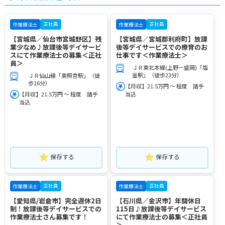
正社員
正社員
作業療法士
作業療法士
【宮城県／仙台市宮城野区】残
【宮城県／宮城郡利府町】放課
業少なめ♪放課後等デイサービ
後等デイサービスでの療育のお
スにて作業療法士の募集＜正社
仕事です＜作業療法士＞
員＞
ＪＲ東北本線(上野－盛岡)「塩
釜駅」（徒歩23分）
ＪＲ仙山線「東照宮駅」（徒
歩16分）
【月収】21.5万円 ～ 程度 諸手
【月収】21.5万円 ～ 程度 諸手
当込
当込
保存する
保存する
正社員
正社員
作業療法士
作業療法士
【愛知県/岩倉市】完全週休2日
【石川県／金沢市】年間休日
制！放課後等デイサービスでの
115日♪放課後等デイサービス
作業療法士さん募集です！
にて作業療法士の募集＜正社員
＞