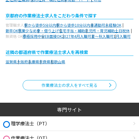
京都府の作業療法士求人をこだわり条件で探す
管理職求人
駅から徒歩5分以内
駅から徒歩10分以内
車通勤可
未経験OK
新卒OK
残業少なめ
寮・借り上げ
住宅手当・補助
託児所・育児補助
土日祝休
無資格 OK
積極採用中
WEB面接OK
2027年4月入職可
夏～秋入職可
1月入職可
近隣の都道府県で作業療法士求人を再検索
滋賀県
大阪府
兵庫県
奈良県
和歌山県
作業療法士の求人をすべて見る
専門サイト
理学療法士（PT）
作業療法士（OT）