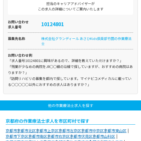
担当のキャリアアドバイザーが
この求人の詳細についてご案内いたします
お問い合わせ
10124801
求人番号
募集先名称
株式会社グランディール あさひKids倶楽部竹田の作業療法
士
お問い合わせ例
「求人番号10124801に興味があるので、詳細を教えていただけますか？」
「残業が少なめの病院をJR○○線の沿線で探していますが、おすすめの病院はあ
りますか？」
「訪問リハビリの募集を都内で探しています。マイナビコメディカルに載ってい
る○○○○○以外におすすめの求人はありますか？」
他の作業療法士求人を探す
京都府の作業療法士求人を市区町村で探す
京都市
京都市北区
京都市上京区
京都市左京区
京都市中京区
京都市東山区
京都市下京区
京都市南区
京都市右京区
京都市伏見区
京都市山科区